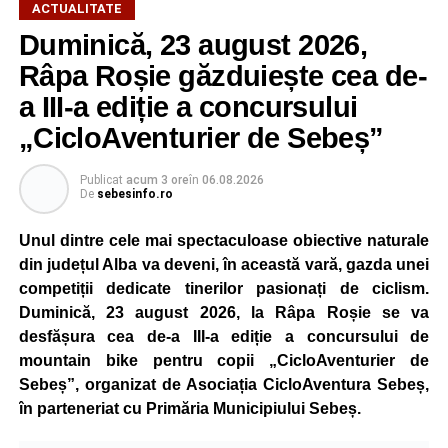
ACTUALITATE
Duminică, 23 august 2026,
Râpa Roșie găzduiește cea de-
a III-a ediție a concursului
„CicloAventurier de Sebeș”
Publicat
acum 3 ore
în
06.08.2026
De
sebesinfo.ro
Unul dintre cele mai spectaculoase obiective naturale
din județul Alba va deveni, în această vară, gazda unei
competiții dedicate tinerilor pasionați de ciclism.
Duminică, 23 august 2026, la Râpa Roșie se va
desfășura cea de-a III-a ediție a concursului de
mountain bike pentru copii „CicloAventurier de
Sebeș”, organizat de Asociația CicloAventura Sebeș,
în parteneriat cu Primăria Municipiului Sebeș.