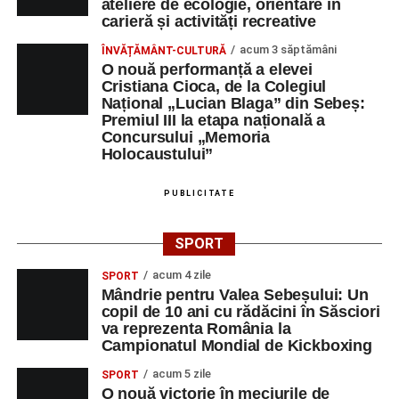
ateliere de ecologie, orientare în
carieră și activități recreative
acum 3 săptămâni
ÎNVĂȚĂMÂNT-CULTURĂ
O nouă performanță a elevei
Cristiana Cioca, de la Colegiul
Național „Lucian Blaga” din Sebeș:
Premiul III la etapa națională a
Concursului „Memoria
Holocaustului”
PUBLICITATE
SPORT
acum 4 zile
SPORT
Mândrie pentru Valea Sebeșului: Un
copil de 10 ani cu rădăcini în Săsciori
va reprezenta România la
Campionatul Mondial de Kickboxing
acum 5 zile
SPORT
O nouă victorie în meciurile de