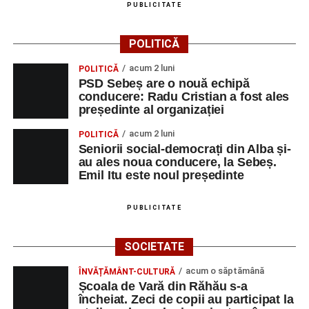
PUBLICITATE
Primăria Sebeș a decis să reducă intensitatea
iluminatului public pe timpul nopții, în contextul
POLITICĂ
apelului la economii al Guvernului Bolojan
acum 2 luni
POLITICĂ
Duminică, 23 august 2026, Râpa Roșie găzduiește
PSD Sebeș are o nouă echipă
cea de-a III-a ediție a concursului „CicloAventurier
conducere: Radu Cristian a fost ales
de Sebeș”
președinte al organizației
Primul concert din cadrul String Symphonic Camp
acum 2 luni
POLITICĂ
2026 a adus emoție și aplauze la Sebeș
Seniorii social-democrați din Alba și-
au ales noua conducere, la Sebeș.
Emil Itu este noul președinte
PUBLICITATE
SOCIETATE
acum o săptămână
ÎNVĂȚĂMÂNT-CULTURĂ
Școala de Vară din Răhău s-a
încheiat. Zeci de copii au participat la