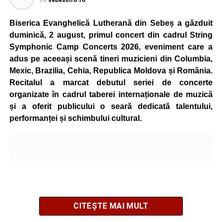
de vârstă, astfel încât competiția să fie accesibilă atât
celor aflați la început de drum, cât și celor cu experiență în
Biserica Evanghelică Lutherană din Sebeș a găzduit
mountain bike. La finalul întrecerii, cei mai bine clasați
duminică, 2 august, primul concert din cadrul String
concurenți vor fi recompensați cu premii în bani și premii
Symphonic Camp Concerts 2026, eveniment care a
oferite de partenerii evenimentului.
adus pe aceeași scenă tineri muzicieni din Columbia,
Mexic, Brazilia, Cehia, Republica Moldova și România.
Înaintea zilei de concurs, participanții își vor putea ridica
Recitalul a marcat debutul seriei de concerte
numerele de concurs, confirma înscrierile online sau se
organizate în cadrul taberei internaționale de muzică
vor putea înscrie direct la competiție în cadrul Punctului
și a oferit publicului o seară dedicată talentului,
Oficial de Înscrieri și Informații (Race Office), care va
performanței și schimbului cultural.
funcționa după următorul program:
• vineri, 21 august, între orele 17:00 și 20:00, în Piața
Primăriei Sebeș;
• sâmbătă, 22 august, între orele 10:00 și 20:00, pe platoul
Centrului Cultural „Lucian Blaga” Sebeș;
• sâmbătă, 22 august, între orele 17:00 și 20:00, la Râpa
Roșie, unde vor avea loc și antrenamente libere pe
CITEȘTE MAI MULT
traseul de concurs.