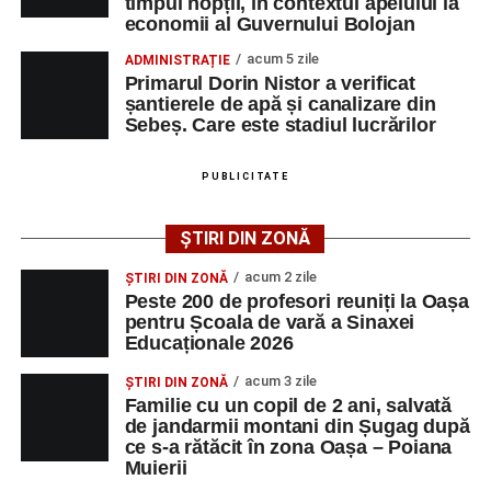
timpul nopții, în contextul apelului la
Duminică, 23 august 2026, Râpa Roșie găzduiește
economii al Guvernului Bolojan
cea de-a III-a ediție a concursului „CicloAventurier
de Sebeș”
acum 5 zile
ADMINISTRAȚIE
Primarul Dorin Nistor a verificat
Primul concert din cadrul String Symphonic Camp
șantierele de apă și canalizare din
2026 a adus emoție și aplauze la Sebeș
Sebeș. Care este stadiul lucrărilor
După mai multe zile de pregătire intensivă, participanții
au venit la Sebeș și au susținut un recital apreciat de
PUBLICITATE
public. Fiecare interpretare a evidențiat nivelul artistic al
tinerilor muzicieni și munca depusă în cadrul taberei, iar
ȘTIRI DIN ZONĂ
spectatorii au răsplătit prestațiile cu aplauze îndelungate.
acum 2 zile
ȘTIRI DIN ZONĂ
Peste 200 de profesori reuniți la Oașa
pentru Școala de vară a Sinaxei
Educaționale 2026
acum 3 zile
ȘTIRI DIN ZONĂ
Familie cu un copil de 2 ani, salvată
de jandarmii montani din Șugag după
ce s-a rătăcit în zona Oașa – Poiana
Muierii