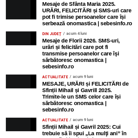
Mesaje de Sfânta Maria 2025.
URĂRI, FELICITĂRI și SMS-uri care
pot fi trimise persoanelor care își
serbează onomastica | sebesinfo.ro
acum 4 luni
DIN JUDEȚ
Mesaje de Florii 2026. SMS-uri,
urări și felicitări care pot fi
transmise persoanelor care îşi
sărbătoresc onomastica |
sebesinfo.ro
acum 9 luni
ACTUALITATE
MESAJE, URĂRI și FELICITĂRI de
Sfinții Mihail și Gavrill 2025.
Trimite-le un SMS celor care își
sărbătoresc onomastica |
sebesinfo.ro
acum 9 luni
ACTUALITATE
Sfinții Mihail și Gavril 2025: Cui
trebuie să îi spui „La mulţi ani” în