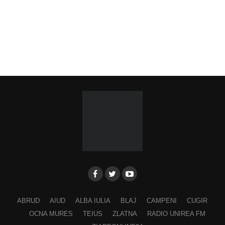
ABRUD
AIUD
ALBA IULIA
BLAJ
CAMPENI
CUGIR
OCNA MURES
TEIUS
ZLATNA
RADIO UNIREA FM