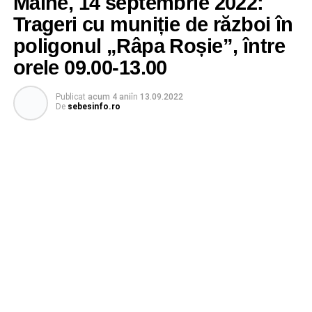
Mâine, 14 septembrie 2022:
Trageri cu muniție de război în
poligonul „Râpa Roșie”, între
orele 09.00-13.00
Publicat
acum 4 ani
în
13.09.2022
De
sebesinfo.ro