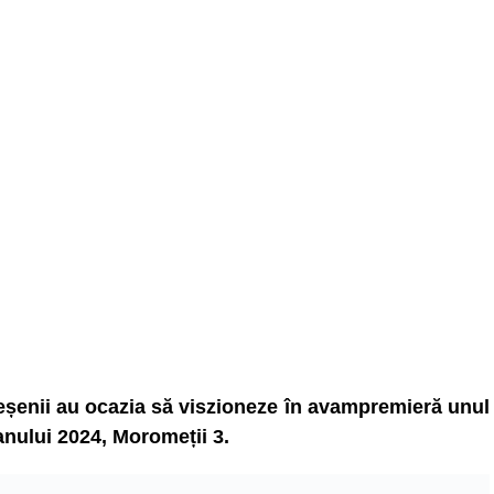
beșenii au ocazia să viszioneze în avampremieră unul
anului 2024, Moromeții 3.