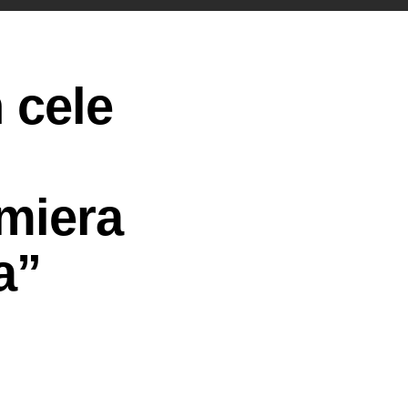
 cele
emiera
a”