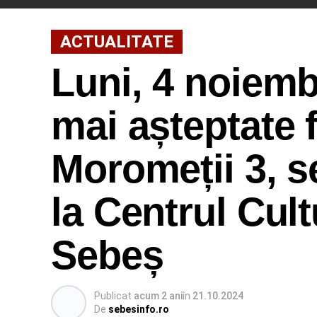
ACTUALITATE
Luni, 4 noiemb
mai așteptate f
Moromeții 3, s
la Centrul Cul
Sebeș
Publicat
acum 2 ani
în
21.10.2024
De
sebesinfo.ro