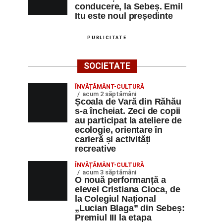
conducere, la Sebeș. Emil
Itu este noul președinte
PUBLICITATE
SOCIETATE
ÎNVĂȚĂMÂNT-CULTURĂ
acum 2 săptămâni
Școala de Vară din Răhău
s-a încheiat. Zeci de copii
au participat la ateliere de
ecologie, orientare în
carieră și activități
recreative
ÎNVĂȚĂMÂNT-CULTURĂ
acum 3 săptămâni
O nouă performanță a
elevei Cristiana Cioca, de
la Colegiul Național
„Lucian Blaga” din Sebeș:
Premiul III la etapa