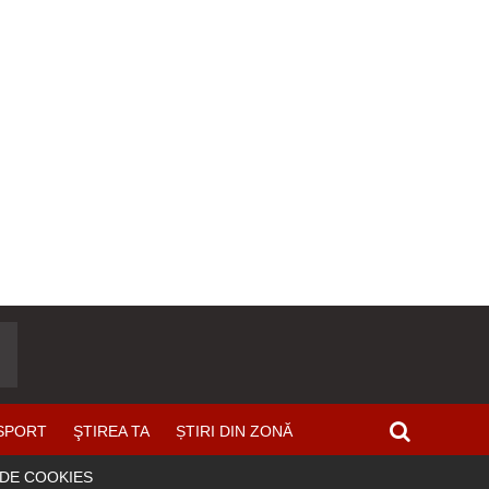
SPORT
ŞTIREA TA
ȘTIRI DIN ZONĂ
 DE COOKIES