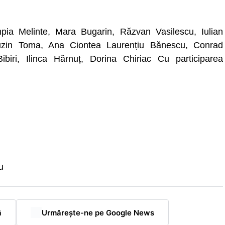
impia Melinte, Mara Bugarin, Răzvan Vasilescu, Iulian
Cuzin Toma, Ana Ciontea Laurențiu Bănescu, Conrad
biri, Ilinca Hărnuț, Dorina Chiriac Cu participarea
u
ă
Urmărește-ne pe Google News