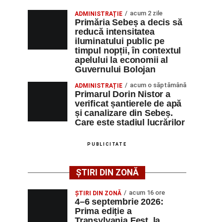
acum 2 zile
ADMINISTRAȚIE
Primăria Sebeș a decis să
reducă intensitatea
iluminatului public pe
timpul nopții, în contextul
apelului la economii al
Guvernului Bolojan
acum o săptămână
ADMINISTRAȚIE
Primarul Dorin Nistor a
verificat șantierele de apă
și canalizare din Sebeș.
Care este stadiul lucrărilor
PUBLICITATE
ȘTIRI DIN ZONĂ
acum 16 ore
ȘTIRI DIN ZONĂ
4–6 septembrie 2026:
Prima ediție a
Transylvania Fest, la