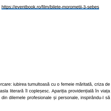
:
https://eventbook.ro/film/bilete-morometii-3-sebes
care: iubirea tumultoasă cu o femeie măritată, criza de
easla literară îl copleșesc. Apariția providențială în viața
e din dilemele profesionale și personale, inspirându-l să