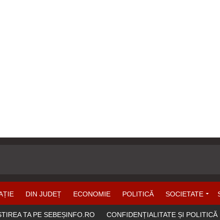
AȚIE
DIN JUDEȚ
ECONOMIE
POLITICĂ
SOCIETATE
ȘTIREA TA PE SEBEȘINFO.RO
CONFIDENȚIALITATE ȘI POLITICĂ