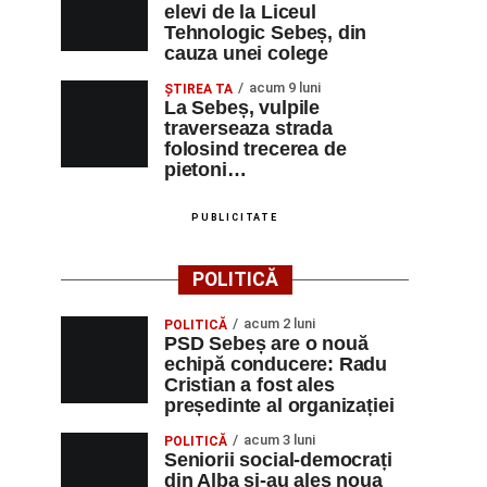
elevi de la Liceul
Tehnologic Sebeș, din
cauza unei colege
acum 9 luni
ŞTIREA TA
La Sebeș, vulpile
traverseaza strada
folosind trecerea de
pietoni…
PUBLICITATE
POLITICĂ
acum 2 luni
POLITICĂ
PSD Sebeș are o nouă
echipă conducere: Radu
Cristian a fost ales
președinte al organizației
acum 3 luni
POLITICĂ
Seniorii social-democrați
din Alba și-au ales noua