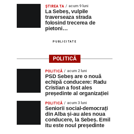
acum 9 luni
ŞTIREA TA
La Sebeș, vulpile
traverseaza strada
folosind trecerea de
pietoni…
PUBLICITATE
POLITICĂ
acum 2 luni
POLITICĂ
PSD Sebeș are o nouă
echipă conducere: Radu
Cristian a fost ales
președinte al organizației
acum 3 luni
POLITICĂ
Seniorii social-democrați
din Alba și-au ales noua
conducere, la Sebeș. Emil
Itu este noul președinte