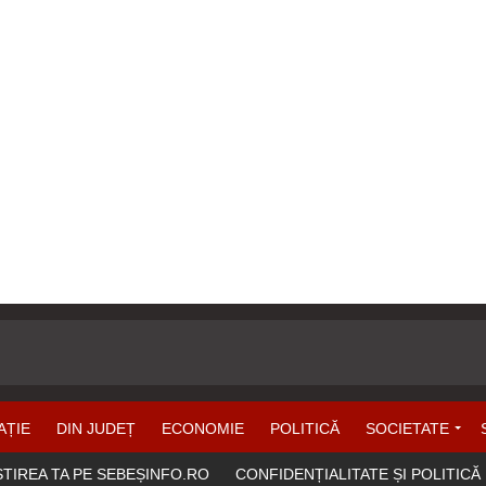
AȚIE
DIN JUDEȚ
ECONOMIE
POLITICĂ
SOCIETATE
ȘTIREA TA PE SEBEȘINFO.RO
CONFIDENȚIALITATE ȘI POLITICĂ