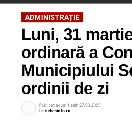
ADMINISTRAȚIE
Luni, 31 marti
ordinară a Cons
Municipiului S
ordinii de zi
Publicat
acum 1 an
în
27.03.2025
De
sebesinfo.ro