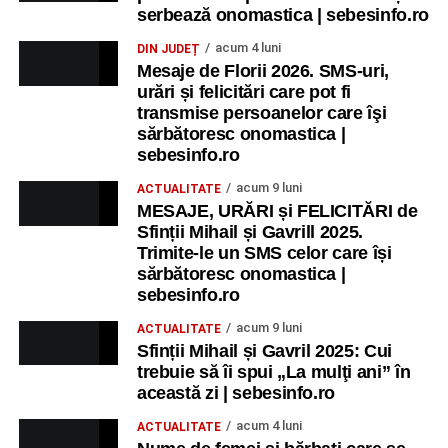
serbează onomastica | sebesinfo.ro
acum 4 luni
DIN JUDEȚ
Mesaje de Florii 2026. SMS-uri,
urări și felicitări care pot fi
transmise persoanelor care îşi
sărbătoresc onomastica |
sebesinfo.ro
acum 9 luni
ACTUALITATE
MESAJE, URĂRI și FELICITĂRI de
Sfinții Mihail și Gavrill 2025.
Trimite-le un SMS celor care își
sărbătoresc onomastica |
sebesinfo.ro
acum 9 luni
ACTUALITATE
Sfinții Mihail și Gavril 2025: Cui
trebuie să îi spui „La mulţi ani” în
această zi | sebesinfo.ro
acum 4 luni
ACTUALITATE