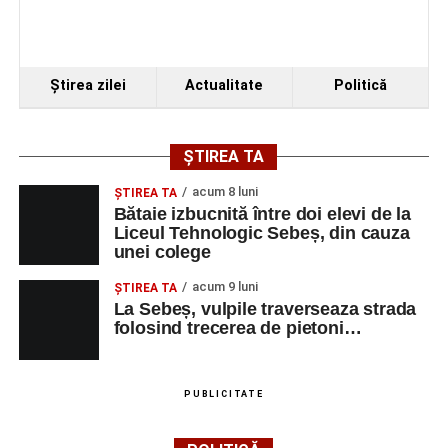
Ştirea zilei
Actualitate
Politică
ȘTIREA TA
acum 8 luni
ŞTIREA TA
Bătaie izbucnită între doi elevi de la
Liceul Tehnologic Sebeș, din cauza
unei colege
acum 9 luni
ŞTIREA TA
La Sebeș, vulpile traverseaza strada
folosind trecerea de pietoni…
PUBLICITATE