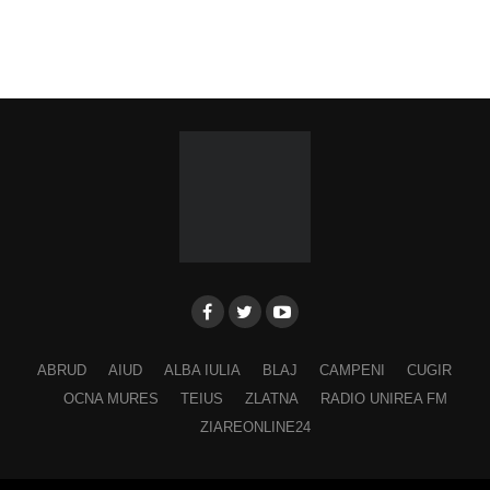
ABRUD
AIUD
ALBA IULIA
BLAJ
CAMPENI
CUGIR
OCNA MURES
TEIUS
ZLATNA
RADIO UNIREA FM
ZIAREONLINE24