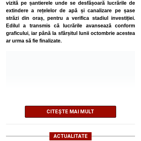
vizită pe șantierele unde se desfășoară lucrările de
Administrația locală subliniază că decizia are caracter
extindere a rețelelor de apă și canalizare pe șase
temporar și este adoptată în contextul actualei situații
străzi din oraș, pentru a verifica stadiul investiției.
energetice din România, în condițiile în care autoritățile
Edilul a transmis că lucrările avansează conform
centrale au cerut instituțiilor publice să adopte măsuri
graficului, iar până la sfârșitul lunii octombrie acestea
pentru reducerea cheltuielilor și a consumului de energie,
ar urma să fie finalizate.
în cadrul politicilor de eficientizare promovate de
Guvernul condus de Ilie Bolojan.
Noul program de iluminat se aplică pe zeci de străzi din
municipiul Sebeș, precum și în localitățile aparținătoare
Petrești, Lancrăm și Răhău.
Lista străzilor pe care se aplică
noile setări ale programului de
CITEȘTE MAI MULT
iluminat:
SEBEȘ –
1848, 1907, 24 Ianuarie, 8 Aprilie, Alunului,
Potrivit informațiilor prezentate de primarul Dorin Nistor,
ACTUALITATE
Avram Iancu, Barbu Ștefănescu Delavrancea, Bistrei,