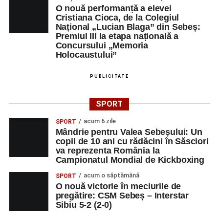
O nouă performanță a elevei
Cristiana Cioca, de la Colegiul
Național „Lucian Blaga” din Sebeș:
Premiul III la etapa națională a
Concursului „Memoria
Holocaustului”
PUBLICITATE
SPORT
acum 6 zile
SPORT
Mândrie pentru Valea Sebeșului: Un
copil de 10 ani cu rădăcini în Săsciori
va reprezenta România la
Campionatul Mondial de Kickboxing
acum o săptămână
SPORT
O nouă victorie în meciurile de
pregătire: CSM Sebeș – Interstar
Sibiu 5-2 (2-0)