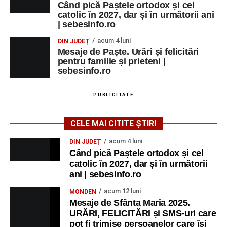
Când pică Paștele ortodox și cel
catolic în 2027, dar și în următorii ani
| sebesinfo.ro
acum 4 luni
DIN JUDEȚ
Mesaje de Paște. Urări și felicitări
pentru familie și prieteni |
sebesinfo.ro
PUBLICITATE
CELE MAI CITITE ȘTIRI
acum 4 luni
DIN JUDEȚ
Când pică Paștele ortodox și cel
catolic în 2027, dar și în următorii
ani | sebesinfo.ro
acum 12 luni
MONDEN
Mesaje de Sfânta Maria 2025.
URĂRI, FELICITĂRI și SMS-uri care
pot fi trimise persoanelor care își