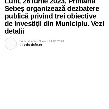
Luni, 26 iunie 2023, Primăria
Sebeș organizează dezbatere
publică privind trei obiective
de investiții din Municipiu. Vezi
detalii
Publicat
acum 3 ani
în
21.06.2023
De
sebesinfo.ro