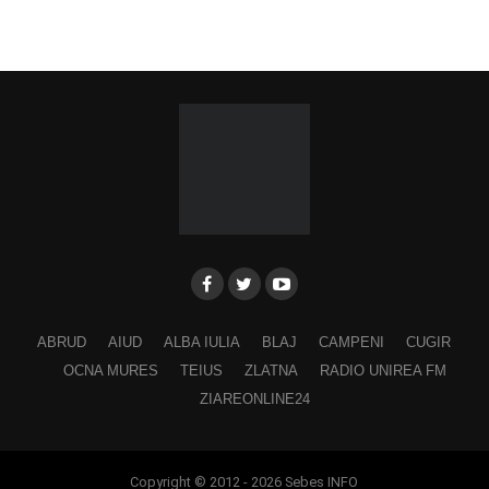
ABRUD
AIUD
ALBA IULIA
BLAJ
CAMPENI
CUGIR
OCNA MURES
TEIUS
ZLATNA
RADIO UNIREA FM
ZIAREONLINE24
Copyright © 2012 - 2026 Sebes INFO