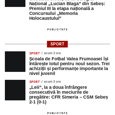
Național „Lucian Blaga” din Sebeș:
Premiul III la etapa națională a
Concursului „Memoria
Holocaustului”
PUBLICITATE
SPORT
acum 2 ore
SPORT
Școala de Fotbal Valea Frumoasei își
întărește lotul pentru noul sezon. Trei
achiziții și performanțe importante la
nivel juvenil
acum 3 ore
SPORT
„Leii”, la a doua înfrângere
consecutivă în meciurile de
pregătire: CFR Simeria – CSM Sebeș
2-1 (0-1)
PUBLICITATE