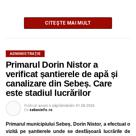
CITEȘTE MAI MULT
Potrivit autorităților locale, sistemul de iluminat public este
ADMINISTRAȚIE
gestionat printr-un program automatizat de telegestiune,
Primarul Dorin Nistor a
care reglează intensitatea luminii în funcție de orele
verificat șantierele de apă și
exacte de apus și răsărit ale soarelui. Chiar dacă nivelul
de iluminare va fi redus în anumite intervale, iluminatul
canalizare din Sebeș. Care
stradal va rămâne funcțional pe întreaga durată a nopții.
este stadiul lucrărilor
Reprezentanții Primăriei Sebeș precizează că măsura nu
Publicat
acum o săptămână
în
01.08.2026
va afecta siguranța traficului rutier și pietonal, iar
De
sebesinfo.ro
vizibilitatea pe străzile municipiului va fi menținută la un
nivel corespunzător.
Primarul municipiului Sebeș, Dorin Nistor, a efectuat o
vizită pe șantierele unde se desfășoară lucrările de