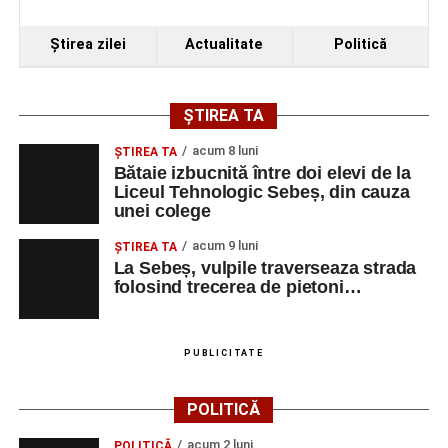
Ştirea zilei
Actualitate
Politică
ȘTIREA TA
acum 8 luni
ŞTIREA TA
Bătaie izbucnită între doi elevi de la
Liceul Tehnologic Sebeș, din cauza
unei colege
acum 9 luni
ŞTIREA TA
La Sebeș, vulpile traverseaza strada
folosind trecerea de pietoni…
PUBLICITATE
POLITICĂ
acum 2 luni
POLITICĂ