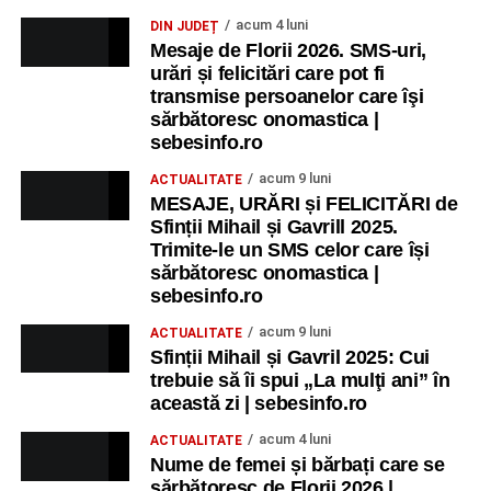
acum 4 luni
DIN JUDEȚ
Mesaje de Florii 2026. SMS-uri,
urări și felicitări care pot fi
transmise persoanelor care îşi
sărbătoresc onomastica |
sebesinfo.ro
acum 9 luni
ACTUALITATE
MESAJE, URĂRI și FELICITĂRI de
Sfinții Mihail și Gavrill 2025.
Trimite-le un SMS celor care își
sărbătoresc onomastica |
sebesinfo.ro
acum 9 luni
ACTUALITATE
Sfinții Mihail și Gavril 2025: Cui
trebuie să îi spui „La mulţi ani” în
această zi | sebesinfo.ro
acum 4 luni
ACTUALITATE
Nume de femei și bărbați care se
sărbătoresc de Florii 2026 |