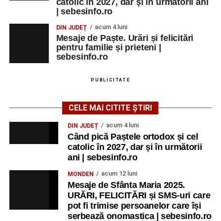
catolic în 2027, dar și în următorii ani
| sebesinfo.ro
acum 4 luni
DIN JUDEȚ
Mesaje de Paște. Urări și felicitări
pentru familie și prieteni |
sebesinfo.ro
PUBLICITATE
CELE MAI CITITE ȘTIRI
acum 4 luni
DIN JUDEȚ
Când pică Paștele ortodox și cel
catolic în 2027, dar și în următorii
ani | sebesinfo.ro
acum 12 luni
MONDEN
Mesaje de Sfânta Maria 2025.
URĂRI, FELICITĂRI și SMS-uri care
pot fi trimise persoanelor care își
serbează onomastica | sebesinfo.ro