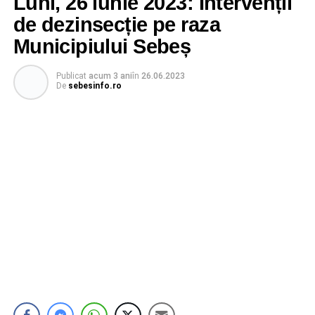
Luni, 26 iunie 2023: Intervenții
de dezinsecție pe raza
Municipiului Sebeș
Publicat
acum 3 ani
în
26.06.2023
De
sebesinfo.ro