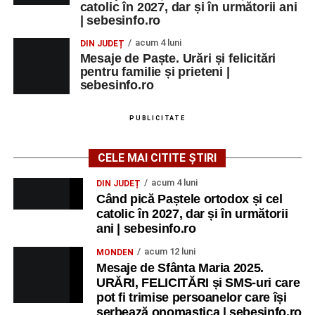
catolic în 2027, dar și în următorii ani
| sebesinfo.ro
acum 4 luni
DIN JUDEȚ
Mesaje de Paște. Urări și felicitări
pentru familie și prieteni |
sebesinfo.ro
PUBLICITATE
CELE MAI CITITE ȘTIRI
acum 4 luni
DIN JUDEȚ
Când pică Paștele ortodox și cel
catolic în 2027, dar și în următorii
ani | sebesinfo.ro
acum 12 luni
MONDEN
Mesaje de Sfânta Maria 2025.
URĂRI, FELICITĂRI și SMS-uri care
pot fi trimise persoanelor care își
serbează onomastica | sebesinfo.ro