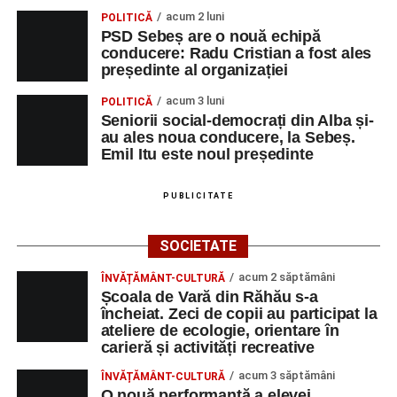
acum 2 luni
POLITICĂ
PSD Sebeș are o nouă echipă
conducere: Radu Cristian a fost ales
președinte al organizației
acum 3 luni
POLITICĂ
Seniorii social-democrați din Alba și-
au ales noua conducere, la Sebeș.
Emil Itu este noul președinte
PUBLICITATE
SOCIETATE
acum 2 săptămâni
ÎNVĂȚĂMÂNT-CULTURĂ
Școala de Vară din Răhău s-a
încheiat. Zeci de copii au participat la
ateliere de ecologie, orientare în
carieră și activități recreative
acum 3 săptămâni
ÎNVĂȚĂMÂNT-CULTURĂ
O nouă performanță a elevei