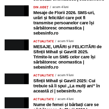
acum 4 luni
DIN JUDEȚ
Mesaje de Florii 2026. SMS-uri,
urări și felicitări care pot fi
transmise persoanelor care îşi
sărbătoresc onomastica |
sebesinfo.ro
acum 9 luni
ACTUALITATE
MESAJE, URĂRI și FELICITĂRI de
Sfinții Mihail și Gavrill 2025.
Trimite-le un SMS celor care își
sărbătoresc onomastica |
sebesinfo.ro
acum 9 luni
ACTUALITATE
Sfinții Mihail și Gavril 2025: Cui
trebuie să îi spui „La mulţi ani” în
această zi | sebesinfo.ro
acum 4 luni
ACTUALITATE
Nume de femei și bărbați care se