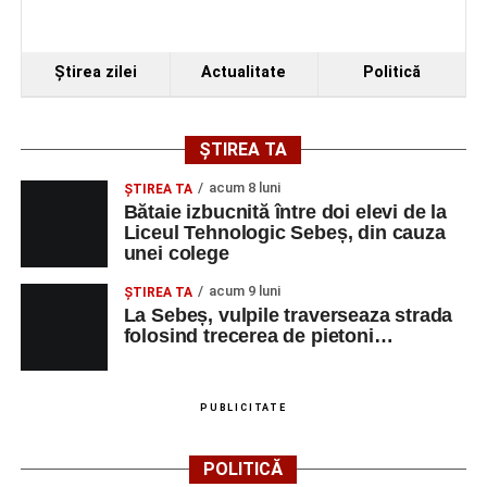
Ştirea zilei
Actualitate
Politică
ȘTIREA TA
acum 8 luni
ŞTIREA TA
Bătaie izbucnită între doi elevi de la
Liceul Tehnologic Sebeș, din cauza
unei colege
acum 9 luni
ŞTIREA TA
La Sebeș, vulpile traverseaza strada
folosind trecerea de pietoni…
PUBLICITATE
POLITICĂ