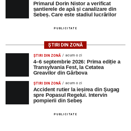
Primarul Dorin Nistor a verificat
șantierele de apă și canalizare din
Sebeș. Care este stadiul lucrărilor
Ultimele știri din Sebeș
Femeie de 66 de ani, transportată în stare gravă la
PUBLICITATE
spital după ce a fost lovită de o motocicletă pe
strada Dorobanți din Sebeș
ȘTIRI DIN ZONĂ
Accident pe strada Dorobanți din Sebeș: fermeie
acum o zi
ȘTIRI DIN ZONĂ
de 66 de ani rănită grav, după ce a fost lovită de o
4–6 septembrie 2026: Prima ediție a
motocicletă
Transylvania Fest, la Cetatea
Greavilor din Gârbova
4–6 septembrie 2026: Prima ediție a Transylvania
Fest, la Cetatea Greavilor din Gârbova
acum o zi
ȘTIRI DIN ZONĂ
Accident rutier la ieșirea din Șugag
spre Popasul Regelui. Intervin
pompierii din Sebeș
PUBLICITATE