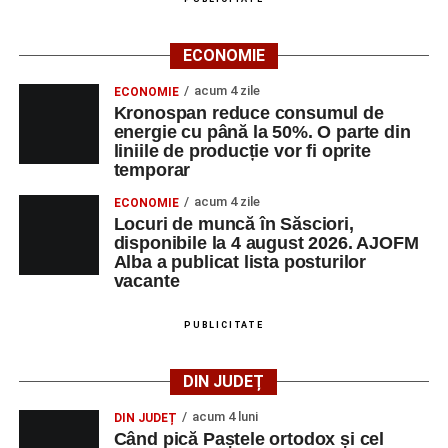
ECONOMIE
acum 4 zile
ECONOMIE
Kronospan reduce consumul de
energie cu până la 50%. O parte din
liniile de producție vor fi oprite
temporar
acum 4 zile
ECONOMIE
Locuri de muncă în Săsciori,
disponibile la 4 august 2026. AJOFM
Alba a publicat lista posturilor
vacante
PUBLICITATE
DIN JUDEȚ
acum 4 luni
DIN JUDEȚ
Când pică Paștele ortodox și cel