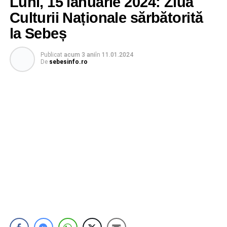
Luni, 15 ianuarie 2024: Ziua
Culturii Naționale sărbătorită
la Sebeș
Publicat
acum 3 ani
în
11.01.2024
De
sebesinfo.ro