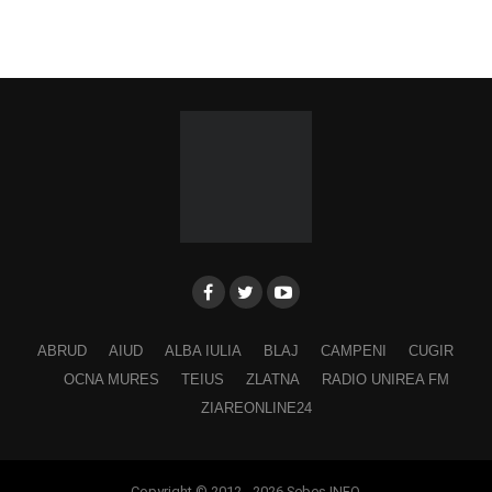
ABRUD
AIUD
ALBA IULIA
BLAJ
CAMPENI
CUGIR
OCNA MURES
TEIUS
ZLATNA
RADIO UNIREA FM
ZIAREONLINE24
Copyright © 2012 - 2026 Sebes INFO