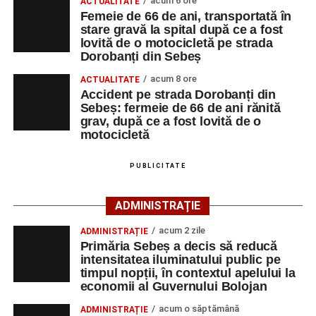
acum 6 ore
ACTUALITATE
strada Dorobanți din Sebeș
La locul accidentului intervine Detașamentul de Pompieri
Femeie de 66 de ani, transportată în
Accident pe strada Dorobanți din Sebeș: fermeie
stare gravă la spital după ce a fost
Sebeș, cu o autospecială de stingere cu apă și spumă și
lovită de o motocicletă pe strada
de 66 de ani rănită grav, după ce a fost lovită de o
un echipaj de Terapie Intensivă Mobilă, pentru acordarea
Dorobanți din Sebeș
motocicletă
primului ajutor medical și asigurarea măsurilor specifice.
acum 8 ore
ACTUALITATE
4–6 septembrie 2026: Prima ediție a Transylvania
Accident pe strada Dorobanți din
Polițiștii s-au deplasat la fața locului pentru efectuarea
Fest, la Cetatea Greavilor din Gârbova
Sebeș: fermeie de 66 de ani rănită
cercetărilor și stabilirea împrejurărilor exacte în care s-a
grav, după ce a fost lovită de o
produs accidentul. De asemenea, aceștia acționează
motocicletă
pentru fluidizarea traficului rutier în zonă.
PUBLICITATE
ACTUALIZARE:
„Victima, o persoană de sex feminin de
66 ani, va fi transportată la UPU Alba Iulia”
, a mai
ADMINISTRAȚIE
transmis ISU Alba.
acum 2 zile
ADMINISTRAȚIE
Primăria Sebeș a decis să reducă
intensitatea iluminatului public pe
timpul nopții, în contextul apelului la
Adaugă-ne ca sursă preferată
economii al Guvernului Bolojan
acum o săptămână
ADMINISTRAȚIE
Urmărește-ne pe Google News