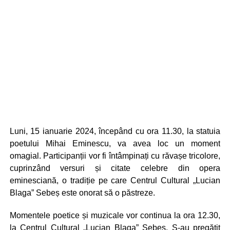
Luni, 15 ianuarie 2024, începând cu ora 11.30, la statuia
poetului Mihai Eminescu, va avea loc un moment
omagial. Participanții vor fi întâmpinați cu răvașe tricolore,
cuprinzând versuri și citate celebre din opera
eminesciană, o tradiție pe care Centrul Cultural „Lucian
Blaga” Sebeș este onorat să o păstreze.
Momentele poetice și muzicale vor continua la ora 12.30,
la Centrul Cultural „Lucian Blaga” Sebeș. S-au pregătit