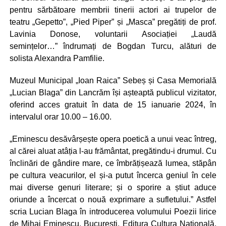
pentru sărbătoare membrii tinerii actori ai trupelor de
teatru „Gepetto”, „Pied Piper” și „Masca” pregătiți de prof.
Lavinia Donose, voluntarii Asociației „Laudă
semințelor…” îndrumați de Bogdan Turcu, alături de
solista Alexandra Pamfilie.
Muzeul Municipal „Ioan Raica” Sebeș și Casa Memorială
„Lucian Blaga” din Lancrăm își așteaptă publicul vizitator,
oferind acces gratuit în data de 15 ianuarie 2024, în
intervalul orar 10.00 – 16.00.
„Eminescu desăvârșește opera poetică a unui veac întreg,
al cărei aluat atâția l-au frământat, pregătindu-i drumul. Cu
înclinări de gândire mare, ce îmbrățișează lumea, stăpân
pe cultura veacurilor, el și-a putut încerca geniul în cele
mai diverse genuri literare; și o sporire a știut aduce
oriunde a încercat o nouă exprimare a sufletului.” Astfel
scria Lucian Blaga în introducerea volumului Poezii lirice
de Mihai Eminescu, București, Editura Cultura Națională,