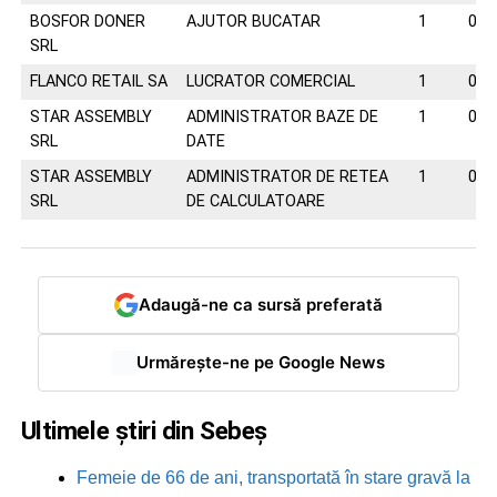
BOSFOR DONER
AJUTOR BUCATAR
1
074
SRL
FLANCO RETAIL SA
LUCRATOR COMERCIAL
1
021
STAR ASSEMBLY
ADMINISTRATOR BAZE DE
1
073
SRL
DATE
STAR ASSEMBLY
ADMINISTRATOR DE RETEA
1
073
SRL
DE CALCULATOARE
Adaugă-ne ca sursă preferată
Urmărește-ne pe Google News
Ultimele știri din Sebeș
Femeie de 66 de ani, transportată în stare gravă la