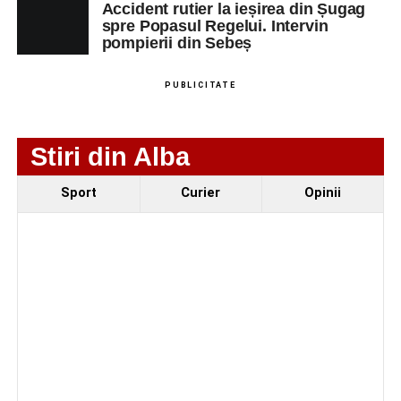
Accident rutier la ieșirea din Șugag
spre Popasul Regelui. Intervin
pompierii din Sebeș
Adaugă-ne ca sursă preferată
PUBLICITATE
Urmărește-ne pe Google News
Stiri din Alba
Ultimele știri din Sebeș
Sport
Curier
Opinii
Femeie de 66 de ani, transportată în stare gravă la
spital după ce a fost lovită de o motocicletă pe
strada Dorobanți din Sebeș
Accident pe strada Dorobanți din Sebeș: fermeie
de 66 de ani rănită grav, după ce a fost lovită de o
motocicletă
4–6 septembrie 2026: Prima ediție a Transylvania
Fest, la Cetatea Greavilor din Gârbova