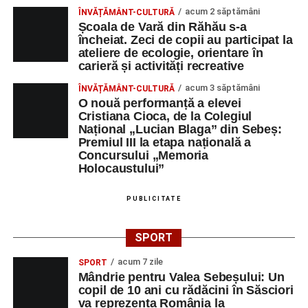
acum 2 săptămâni
ÎNVĂȚĂMÂNT-CULTURĂ
Școala de Vară din Răhău s-a
încheiat. Zeci de copii au participat la
ateliere de ecologie, orientare în
carieră și activități recreative
acum 3 săptămâni
ÎNVĂȚĂMÂNT-CULTURĂ
O nouă performanță a elevei
Cristiana Cioca, de la Colegiul
Național „Lucian Blaga” din Sebeș:
Premiul III la etapa națională a
Concursului „Memoria
Holocaustului”
PUBLICITATE
SPORT
acum 7 zile
SPORT
Mândrie pentru Valea Sebeșului: Un
copil de 10 ani cu rădăcini în Săsciori
va reprezenta România la