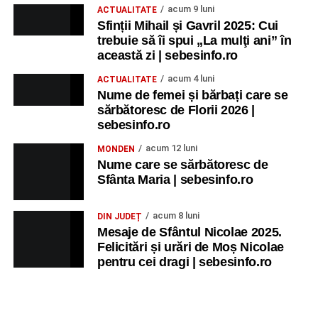
acum 9 luni
ACTUALITATE
Sfinții Mihail și Gavril 2025: Cui
trebuie să îi spui „La mulţi ani” în
această zi | sebesinfo.ro
acum 4 luni
ACTUALITATE
Nume de femei și bărbați care se
sărbătoresc de Florii 2026 |
sebesinfo.ro
acum 12 luni
MONDEN
Nume care se sărbătoresc de
Sfânta Maria | sebesinfo.ro
acum 8 luni
DIN JUDEȚ
Mesaje de Sfântul Nicolae 2025.
Felicitări și urări de Moș Nicolae
pentru cei dragi | sebesinfo.ro