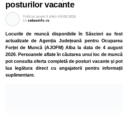
posturilor vacante
Compania dă asigurări că oprirea temporară a unor linii
de producție nu va afecta livrările către clienți.
Publicat
acum 5 zile
în
04.08.2026
De
sebesinfo.ro
Kronospan se numără printre cei mai mari consumatori de
energie electrică din România. O parte din necesarul
Locurile de muncă disponibile în Săsciori au fost
energetic este acoperită prin producția proprie de energie,
actualizate de Agenția Județeană pentru Ocuparea
realizată cu ajutorul panourilor fotovoltaice și al unităților
Forței de Muncă (AJOFM) Alba la data de 4 august
de cogenerare.
2026. Persoanele aflate în căutarea unui loc de muncă
pot consulta oferta completă de posturi vacante și pot
Reprezentanții companiei afirmă că vor continua
lua legătura direct cu angajatorii pentru informații
colaborarea cu autoritățile și operatorii din domeniul
suplimentare.
energetic pentru a contribui la depășirea perioadei dificile
și la menținerea stabilității Sistemului Energetic Național.
Adaugă-ne ca sursă preferată
Urmărește-ne pe Google News