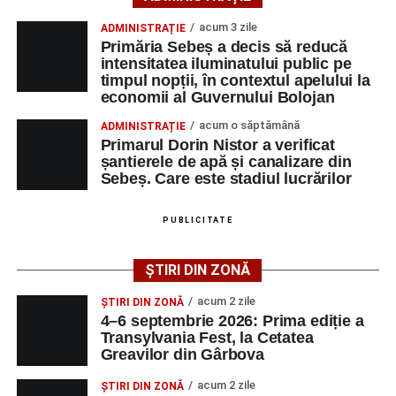
Lista publicată de AJOFM Alba include, pe lângă
denumirea posturilor vacante din Săsciori, și datele de
acum 3 zile
ADMINISTRAȚIE
Primăria Sebeș a decis să reducă
contact ale angajatorilor, precum numere de telefon și
intensitatea iluminatului public pe
adrese de e-mail, pentru ca persoanele interesate să
timpul nopții, în contextul apelului la
poată solicita detalii despre condițiile de angajare,
economii al Guvernului Bolojan
programul de lucru și procesul de recrutare.
acum o săptămână
ADMINISTRAȚIE
Primarul Dorin Nistor a verificat
Mai jos puteți consulta lista completă a locurilor de
șantierele de apă și canalizare din
muncă disponibile în comuna Săsciori la data de 4
Sebeș. Care este stadiul lucrărilor
august 2026, precum și datele de contact ale
angajatorilor:
PUBLICITATE
AGENT
OCUPAŢIA
NR.
NR.
ȘTIRI DIN ZONĂ
LMV
TELEFON/E-
MAIL
acum 2 zile
ȘTIRI DIN ZONĂ
4–6 septembrie 2026: Prima ediție a
SC Maier
OPERATOR LA
1
0752826367
Transylvania Fest, la Cetatea
Technology Srl
MASINI-UNELTE
Greavilor din Gârbova
CU COMANDA
NUMERICA
acum 2 zile
ȘTIRI DIN ZONĂ