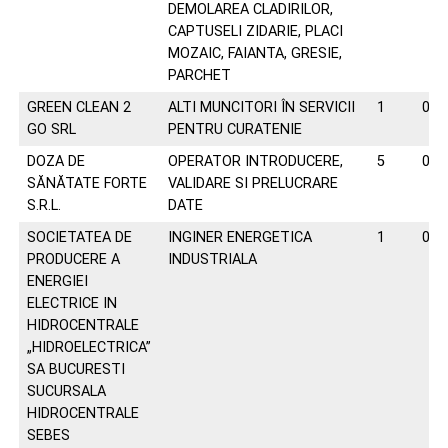
DEMOLAREA CLADIRILOR,
CAPTUSELI ZIDARIE, PLACI
MOZAIC, FAIANTA, GRESIE,
PARCHET
GREEN CLEAN 2
ALTI MUNCITORI ÎN SERVICII
1
074
GO SRL
PENTRU CURATENIE
DOZA DE
OPERATOR INTRODUCERE,
5
074
SĂNĂTATE FORTE
VALIDARE SI PRELUCRARE
S.R.L.
DATE
SOCIETATEA DE
INGINER ENERGETICA
1
025
PRODUCERE A
INDUSTRIALA
ENERGIEI
ELECTRICE IN
HIDROCENTRALE
„HIDROELECTRICA”
SA BUCURESTI
SUCURSALA
HIDROCENTRALE
SEBES