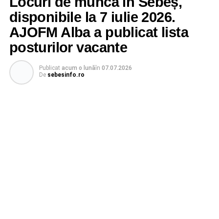
Locuri de muncă în Sebeș,
disponibile la 7 iulie 2026.
AJOFM Alba a publicat lista
posturilor vacante
Publicat
acum o lună
în
07.07.2026
De
sebesinfo.ro