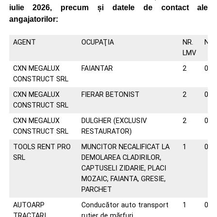
iulie 2026, precum și datele de contact ale
angajatorilor:
AGENT
OCUPAŢIA
NR.
NR.
LMV
CXN MEGALUX
FAIANTAR
2
072
CONSTRUCT SRL
CXN MEGALUX
FIERAR BETONIST
2
072
CONSTRUCT SRL
CXN MEGALUX
DULGHER (EXCLUSIV
2
072
CONSTRUCT SRL
RESTAURATOR)
TOOLS RENT PRO
MUNCITOR NECALIFICAT LA
1
072
SRL
DEMOLAREA CLADIRILOR,
CAPTUSELI ZIDARIE, PLACI
MOZAIC, FAIANTA, GRESIE,
PARCHET
AUTOARP
Conducător auto transport
1
074
TRACTARI
rutier de mărfuri