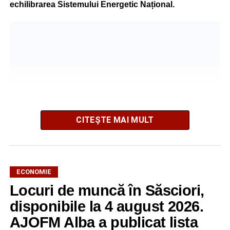
echilibrarea Sistemului Energetic Național.
CITEȘTE MAI MULT
ECONOMIE
Potrivit unui comunicat al companiei, măsura va fi aplicată
Locuri de muncă în Săsciori,
gradual, în funcție de necesitățile sistemului energetic.
Reprezentanții Kronospan precizează că evoluția situației
disponibile la 4 august 2026.
este monitorizată permanent, iar activitatea va reveni la
AJOFM Alba a publicat lista
capacitate normală imediat ce condițiile vor permite.