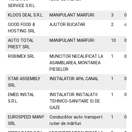
SERVICE S.R.L.
KLOOS DEAL S.R.L.
MANIPULANT MARFURI
3
074
GOOD FOOD &
AJUTOR BUCATAR
2
off
HOSTING SRL
AUTO TOTAL
MANIPULANT MARFURI
10
074
PREST SRL
ROBIMEX SRL
MUNCITOR NECALIFICAT LA
1
074
ASAMBLAREA, MONTAREA
PIESELOR
STAR ASSEMBLY
INSTALATOR APA, CANAL
1
073
SRL
EMED INSTAL
INSTALATOR INSTALATII
1
074
S.R.L.
TEHNICO-SANITARE SI DE
GAZE
EUROSPEED MANY
Conducător auto transport
1
074
SRL
rutier de mărfuri