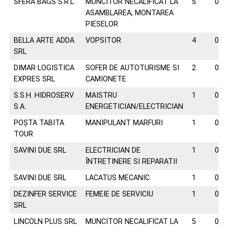
SFERA BAGS S.R.L.
MUNCITOR NECALIFICAT LA
5
073
ASAMBLAREA, MONTAREA
PIESELOR
BELLA ARTE ADDA
VOPSITOR
4
074
SRL
DIMAR LOGISTICA
SOFER DE AUTOTURISME SI
2
075
EXPRES SRL
CAMIONETE
S.S.H. HIDROSERV
MAISTRU
1
037
S.A.
ENERGETICIAN/ELECTRICIAN
POȘTA TABITA
MANIPULANT MARFURI
1
074
TOUR
SAVINI DUE SRL
ELECTRICIAN DE
1
075
ÎNTRETINERE SI REPARATII
SAVINI DUE SRL
LACATUS MECANIC
1
075
DEZINFER SERVICE
FEMEIE DE SERVICIU
1
076
SRL
LINCOLN PLUS SRL
MUNCITOR NECALIFICAT LA
5
025