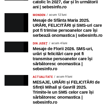
catolic în 2027, dar și în următorii
ani | sebesinfo.ro
acum 12 luni
MONDEN
Mesaje de Sfânta Maria 2025.
URĂRI, FELICITĂRI și SMS-uri care
pot fi trimise persoanelor care își
serbează onomastica | sebesinfo.ro
acum 4 luni
DIN JUDEȚ
Mesaje de Florii 2026. SMS-uri,
urări și felicitări care pot fi
transmise persoanelor care îşi
sărbătoresc onomastica |
sebesinfo.ro
acum 9 luni
ACTUALITATE
MESAJE, URĂRI și FELICITĂRI de
Sfinții Mihail și Gavrill 2025.
Trimite-le un SMS celor care își
sărbătoresc onomastica |
sebesinfo.ro