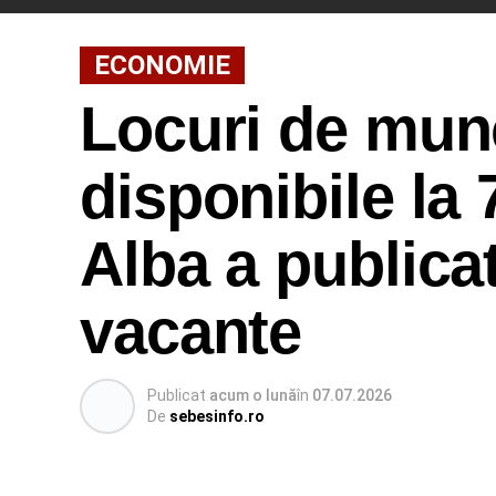
ECONOMIE
Locuri de munc
disponibile la
Alba a publicat
vacante
Publicat
acum o lună
în
07.07.2026
De
sebesinfo.ro