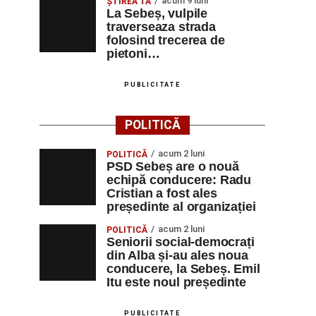
acum 9 luni
ŞTIREA TA
La Sebeș, vulpile
traverseaza strada
folosind trecerea de
pietoni…
PUBLICITATE
POLITICĂ
acum 2 luni
POLITICĂ
PSD Sebeș are o nouă
echipă conducere: Radu
Cristian a fost ales
președinte al organizației
acum 2 luni
POLITICĂ
Seniorii social-democrați
din Alba și-au ales noua
conducere, la Sebeș. Emil
Itu este noul președinte
PUBLICITATE