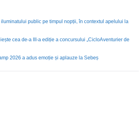
luminatului public pe timpul nopții, în contextul apelului la
te cea de-a III-a ediție a concursului „CicloAventurier de
Camp 2026 a adus emoție și aplauze la Sebeș