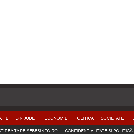
AȚIE
DIN JUDEȚ
ECONOMIE
POLITICĂ
SOCIETATE
ȘTIREA TA PE SEBEȘINFO.RO
CONFIDENȚIALITATE ȘI POLITICĂ