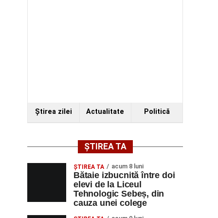
Ştirea zilei
Actualitate
Politică
ȘTIREA TA
acum 8 luni
ŞTIREA TA
Bătaie izbucnită între doi
elevi de la Liceul
Tehnologic Sebeș, din
cauza unei colege