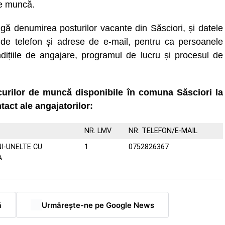
de muncă.
gă denumirea posturilor vacante din Săsciori, și datele
de telefon și adrese de e-mail, pentru ca persoanele
ndițiile de angajare, programul de lucru și procesul de
ocurilor de muncă disponibile în comuna Săsciori la
tact ale angajatorilor:
NR. LMV
NR. TELEFON/E-MAIL
I-UNELTE CU
1
0752826367
A
ă
Urmărește-ne pe Google News