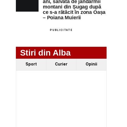
ani, salvată de jandarmii
montani din Șugag după
ce s-a rătăcit în zona Oașa
– Poiana Muierii
PUBLICITATE
Stiri din Alba
Sport
Curier
Opinii