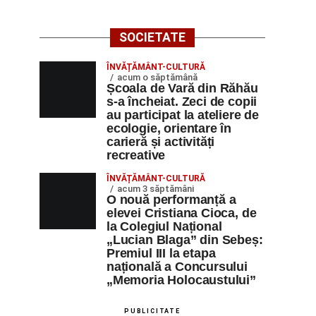
SOCIETATE
ÎNVĂȚĂMÂNT-CULTURĂ
acum o săptămână
Școala de Vară din Răhău
s-a încheiat. Zeci de copii
au participat la ateliere de
ecologie, orientare în
carieră și activități
recreative
ÎNVĂȚĂMÂNT-CULTURĂ
acum 3 săptămâni
O nouă performanță a
elevei Cristiana Cioca, de
la Colegiul Național
„Lucian Blaga” din Sebeș:
Premiul III la etapa
națională a Concursului
„Memoria Holocaustului”
PUBLICITATE