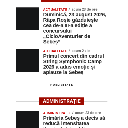
acum 23 de ore
ACTUALITATE
Duminică, 23 august 2026,
Râpa Roșie găzduiește
cea de-a III-a ediție a
concursului
„CicloAventurier de
Sebeș”
acum 2 zile
ACTUALITATE
Primul concert din cadrul
String Symphonic Camp
2026 a adus emoție și
aplauze la Sebeș
PUBLICITATE
ADMINISTRAȚIE
acum 23 de ore
ADMINISTRAȚIE
Primăria Sebeș a decis să
reducă intensitatea