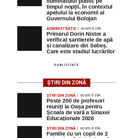
iluminatului public pe
timpul nopții, în contextul
apelului la economii al
Guvernului Bolojan
acum 6 zile
ADMINISTRAȚIE
Primarul Dorin Nistor a
verificat șantierele de apă
și canalizare din Sebeș.
Care este stadiul lucrărilor
PUBLICITATE
ȘTIRI DIN ZONĂ
acum 3 zile
ȘTIRI DIN ZONĂ
Peste 200 de profesori
reuniți la Oașa pentru
Școala de vară a Sinaxei
Educaționale 2026
acum 4 zile
ȘTIRI DIN ZONĂ
Familie cu un copil de 2