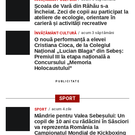
Școala de Vară din Răhău s-a
încheiat. Zeci de copii au participat la
ateliere de ecologie, orientare în
carieră și activități recreative
acum 3 săptămâni
ÎNVĂȚĂMÂNT-CULTURĂ
O nouă performanță a elevei
Cristiana Cioca, de la Colegiul
Național „Lucian Blaga” din Sebeș:
Premiul III la etapa națională a
Concursului „Memoria
Holocaustului”
PUBLICITATE
SPORT
acum 4 zile
SPORT
Mândrie pentru Valea Sebeșului: Un
copil de 10 ani cu rădăcini în Săsciori
va reprezenta România la
Campionatul Mondial de Kickboxing