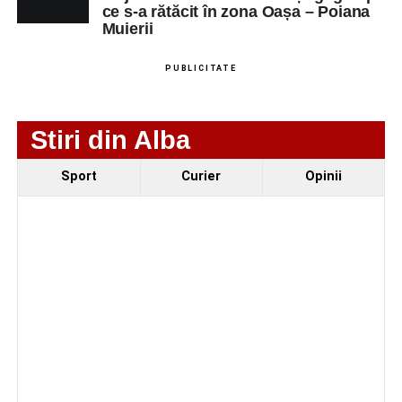
ce s-a rătăcit în zona Oașa – Poiana
Muierii
Adaugă-ne ca sursă preferată
PUBLICITATE
Urmărește-ne pe Google News
Stiri din Alba
Ultimele știri din Sebeș
Sport
Curier
Opinii
Primăria Sebeș a decis să reducă intensitatea
iluminatului public pe timpul nopții, în contextul
apelului la economii al Guvernului Bolojan
Duminică, 23 august 2026, Râpa Roșie găzduiește
cea de-a III-a ediție a concursului „CicloAventurier
de Sebeș”
Primul concert din cadrul String Symphonic Camp
2026 a adus emoție și aplauze la Sebeș