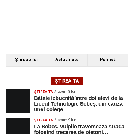
Ştirea zilei
Actualitate
Politică
ȘTIREA TA
acum 8 luni
ŞTIREA TA
Bătaie izbucnită între doi elevi de la
Liceul Tehnologic Sebeș, din cauza
unei colege
acum 9 luni
ŞTIREA TA
La Sebeș, vulpile traverseaza strada
folosind trecerea de pietoni…