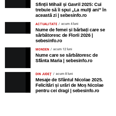
Sfinții Mihail și Gavril 2025: Cui
trebuie să îi spui „La mulţi ani” în
această zi | sebesinfo.ro
acum 4 luni
ACTUALITATE
Nume de femei și bărbați care se
sărbătoresc de Florii 2026 |
sebesinfo.ro
acum 12 luni
MONDEN
Nume care se sărbătoresc de
Sfânta Maria | sebesinfo.ro
acum 8 luni
DIN JUDEȚ
Mesaje de Sfântul Nicolae 2025.
Felicitări și urări de Moș Nicolae
pentru cei dragi | sebesinfo.ro