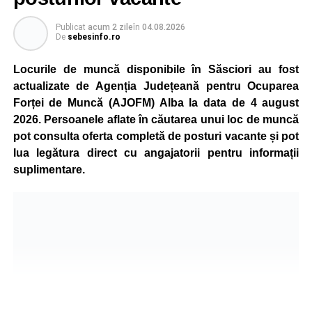
de producție nu va afecta livrările către clienți.
Publicat
acum 2 zile
în
04.08.2026
De
sebesinfo.ro
Kronospan se numără printre cei mai mari consumatori de
energie electrică din România. O parte din necesarul
Locurile de muncă disponibile în Săsciori au fost
energetic este acoperită prin producția proprie de energie,
actualizate de Agenția Județeană pentru Ocuparea
realizată cu ajutorul panourilor fotovoltaice și al unităților
Forței de Muncă (AJOFM) Alba la data de 4 august
de cogenerare.
2026. Persoanele aflate în căutarea unui loc de muncă
pot consulta oferta completă de posturi vacante și pot
Reprezentanții companiei afirmă că vor continua
lua legătura direct cu angajatorii pentru informații
colaborarea cu autoritățile și operatorii din domeniul
suplimentare.
energetic pentru a contribui la depășirea perioadei dificile
și la menținerea stabilității Sistemului Energetic Național.
Adaugă-ne ca sursă preferată
Urmărește-ne pe Google News