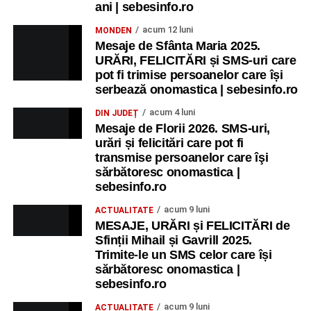
ani | sebesinfo.ro
acum 12 luni
MONDEN
Mesaje de Sfânta Maria 2025.
URĂRI, FELICITĂRI și SMS-uri care
pot fi trimise persoanelor care își
serbează onomastica | sebesinfo.ro
acum 4 luni
DIN JUDEȚ
Mesaje de Florii 2026. SMS-uri,
urări și felicitări care pot fi
transmise persoanelor care îşi
sărbătoresc onomastica |
sebesinfo.ro
acum 9 luni
ACTUALITATE
MESAJE, URĂRI și FELICITĂRI de
Sfinții Mihail și Gavrill 2025.
Trimite-le un SMS celor care își
sărbătoresc onomastica |
sebesinfo.ro
acum 9 luni
ACTUALITATE