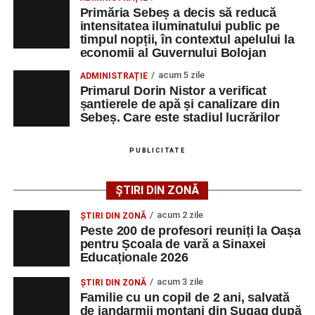
denumirea posturilor vacante din Săsciori, și datele de
Primăria Sebeș a decis să reducă
contact ale angajatorilor, precum numere de telefon și
intensitatea iluminatului public pe
timpul nopții, în contextul apelului la
adrese de e-mail, pentru ca persoanele interesate să
economii al Guvernului Bolojan
poată solicita detalii despre condițiile de angajare,
programul de lucru și procesul de recrutare.
acum 5 zile
ADMINISTRAȚIE
Primarul Dorin Nistor a verificat
șantierele de apă și canalizare din
Mai jos puteți consulta lista completă a locurilor de
Sebeș. Care este stadiul lucrărilor
muncă disponibile în comuna Săsciori la data de 4
august 2026, precum și datele de contact ale
PUBLICITATE
angajatorilor:
ȘTIRI DIN ZONĂ
AGENT
OCUPAŢIA
NR.
NR.
LMV
TELEFON/E-
acum 2 zile
ȘTIRI DIN ZONĂ
MAIL
Peste 200 de profesori reuniți la Oașa
pentru Școala de vară a Sinaxei
SC Maier
OPERATOR LA
1
0752826367
Educaționale 2026
Technology Srl
MASINI-UNELTE
CU COMANDA
acum 3 zile
ȘTIRI DIN ZONĂ
NUMERICA
Familie cu un copil de 2 ani, salvată
de jandarmii montani din Șugag după