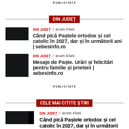
PUBLICITATE
DIN JUDEȚ
acum 4 luni
DIN JUDEȚ
Când pică Paștele ortodox și cel
catolic în 2027, dar și în următorii ani
| sebesinfo.ro
acum 4 luni
DIN JUDEȚ
Mesaje de Paște. Urări și felicitări
pentru familie și prieteni |
sebesinfo.ro
PUBLICITATE
CELE MAI CITITE ȘTIRI
acum 4 luni
DIN JUDEȚ
Când pică Paștele ortodox și cel
catolic în 2027, dar și în următorii