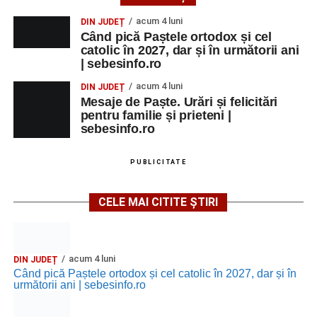
acum 4 luni
DIN JUDEȚ
Când pică Paștele ortodox și cel
catolic în 2027, dar și în următorii ani
| sebesinfo.ro
acum 4 luni
DIN JUDEȚ
Mesaje de Paște. Urări și felicitări
pentru familie și prieteni |
sebesinfo.ro
PUBLICITATE
CELE MAI CITITE ȘTIRI
acum 4 luni
DIN JUDEȚ
Când pică Paștele ortodox și cel catolic în 2027, dar și în
următorii ani | sebesinfo.ro