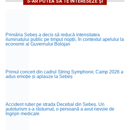
S-AR PUTEA SĂ TE INTERESEZE ȘI
Primăria Sebeș a decis să reducă intensitatea
iluminatului public pe timpul nopții, în contextul apelului la
economii al Guvernului Bolojan
Primul concert din cadrul String Symphonic Camp 2026 a
adus emoție și aplauze la Sebeș
Accident rutier pe strada Decebal din Sebeș. Un
autoturism s-a răsturnat, o persoană a avut nevoie de
îngrijiri medicale