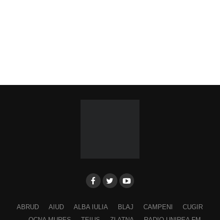
ABRUD
AIUD
ALBA IULIA
BLAJ
CAMPENI
CUGIR
OCNA MURES
TEIUS
ZLATNA
RADIO UNIREA FM