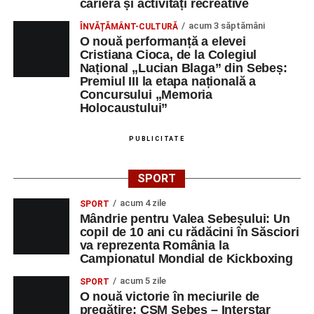
carieră și activități recreative
acum 3 săptămâni
ÎNVĂȚĂMÂNT-CULTURĂ
O nouă performanță a elevei
Cristiana Cioca, de la Colegiul
Național „Lucian Blaga” din Sebeș:
Premiul III la etapa națională a
Concursului „Memoria
Holocaustului”
PUBLICITATE
SPORT
acum 4 zile
SPORT
Mândrie pentru Valea Sebeșului: Un
copil de 10 ani cu rădăcini în Săsciori
va reprezenta România la
Campionatul Mondial de Kickboxing
acum 5 zile
SPORT
O nouă victorie în meciurile de
pregătire: CSM Sebeș – Interstar