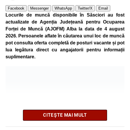
Kronospan se numără printre cei mai mari consumatori de
Facebook
Messenger
WhatsApp
Twitter/X
Email
energie electrică din România. O parte din necesarul
Locurile de muncă disponibile în Săsciori au fost
energetic este acoperită prin producția proprie de energie,
actualizate de Agenția Județeană pentru Ocuparea
realizată cu ajutorul panourilor fotovoltaice și al unităților
Forței de Muncă (AJOFM) Alba la data de 4 august
de cogenerare.
2026. Persoanele aflate în căutarea unui loc de muncă
pot consulta oferta completă de posturi vacante și pot
Reprezentanții companiei afirmă că vor continua
lua legătura direct cu angajatorii pentru informații
colaborarea cu autoritățile și operatorii din domeniul
suplimentare.
energetic pentru a contribui la depășirea perioadei dificile
și la menținerea stabilității Sistemului Energetic Național.
Adaugă-ne ca sursă preferată
Urmărește-ne pe Google News
CITEȘTE MAI MULT
Ultimele știri din Sebeș