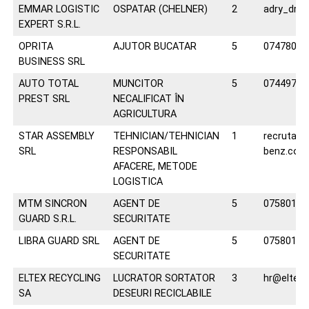
EMMAR LOGISTIC
OSPATAR (CHELNER)
2
adry_dra
EXPERT S.R.L.
OPRITA
AJUTOR BUCATAR
5
07478071
BUSINESS SRL
AUTO TOTAL
MUNCITOR
5
07449770
PREST SRL
NECALIFICAT ÎN
AGRICULTURA
STAR ASSEMBLY
TEHNICIAN/TEHNICIAN
1
recrutar
SRL
RESPONSABIL
benz.com
AFACERE, METODE
LOGISTICA
MTM SINCRON
AGENT DE
5
07580144
GUARD S.R.L.
SECURITATE
LIBRA GUARD SRL
AGENT DE
5
07580144
SECURITATE
ELTEX RECYCLING
LUCRATOR SORTATOR
3
hr@eltexr
SA
DESEURI RECICLABILE