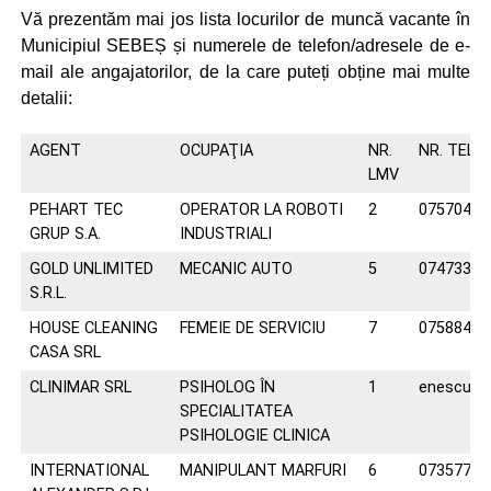
Vă prezentăm mai jos lista locurilor de muncă vacante în
Municipiul SEBEȘ și numerele de telefon/adresele de e-
mail ale angajatorilor, de la care puteți obține mai multe
detalii:
AGENT
OCUPAŢIA
NR.
NR. TELE
LMV
PEHART TEC
OPERATOR LA ROBOTI
2
07570450
GRUP S.A.
INDUSTRIALI
GOLD UNLIMITED
MECANIC AUTO
5
07473322
S.R.L.
HOUSE CLEANING
FEMEIE DE SERVICIU
7
07588424
CASA SRL
CLINIMAR SRL
PSIHOLOG ÎN
1
enescuio
SPECIALITATEA
PSIHOLOGIE CLINICA
INTERNATIONAL
MANIPULANT MARFURI
6
07357770