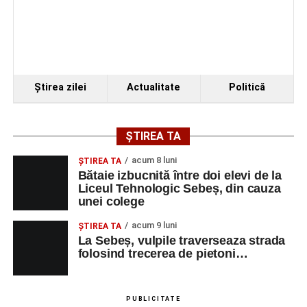
Ştirea zilei
Actualitate
Politică
ȘTIREA TA
acum 8 luni
ŞTIREA TA
Bătaie izbucnită între doi elevi de la
Liceul Tehnologic Sebeș, din cauza
unei colege
acum 9 luni
ŞTIREA TA
La Sebeș, vulpile traverseaza strada
folosind trecerea de pietoni…
PUBLICITATE