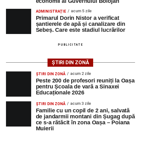
economii al Guvernului Bolojan
adrese de e-mail, pentru ca persoanele interesate să
poată solicita detalii despre condițiile de angajare,
acum 5 zile
ADMINISTRAȚIE
Primarul Dorin Nistor a verificat
programul de lucru și procesul de recrutare.
șantierele de apă și canalizare din
Sebeș. Care este stadiul lucrărilor
Mai jos puteți consulta lista completă a locurilor de
muncă disponibile în comuna Săsciori la data de 4
PUBLICITATE
august 2026, precum și datele de contact ale
angajatorilor:
ȘTIRI DIN ZONĂ
AGENT
OCUPAŢIA
NR.
NR.
acum 2 zile
ȘTIRI DIN ZONĂ
LMV
TELEFON/E-
Peste 200 de profesori reuniți la Oașa
MAIL
pentru Școala de vară a Sinaxei
Educaționale 2026
SC Maier
OPERATOR LA
1
0752826367
Technology Srl
MASINI-UNELTE
acum 3 zile
ȘTIRI DIN ZONĂ
CU COMANDA
Familie cu un copil de 2 ani, salvată
NUMERICA
de jandarmii montani din Șugag după
ce s-a rătăcit în zona Oașa – Poiana
Muierii