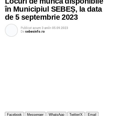
Locuri de muncă disponibile
în Municipiul SEBEȘ, la data
de 5 septembrie 2023
Publicat
acum 3 ani
în
05.09.2023
De
sebesinfo.ro
Facebook
Messenger
WhatsApp
Twitter/X
Email