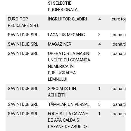
SI SELECTIE
PROFESIONALA
EURO TOP
ÎNGRIJITOR CLADIRI
4
eurotopr
RECICLARE S.R.L.
SAVINI DUE SRL
LACATUS MECANIC
3
ioana.tiu
SAVINI DUE SRL
MAGAZINER
4
ioana.tiu
SAVINI DUE SRL
OPERATOR LA MASINI
3
ioana.tiu
UNELTE CU COMANDA
NUMERICA ÎN
PRELUCRAREA
LEMNULUI
SAVINI DUE SRL
SPECIALIST IN
1
ioana.tiu
ACHIZITII
SAVINI DUE SRL
TÂMPLAR UNIVERSAL
5
ioana.tiu
SAVINI DUE SRL
FOCHIST LA CAZANE
1
ioana.tiu
DE APA CALDA SI
CAZANE DE ABUR DE