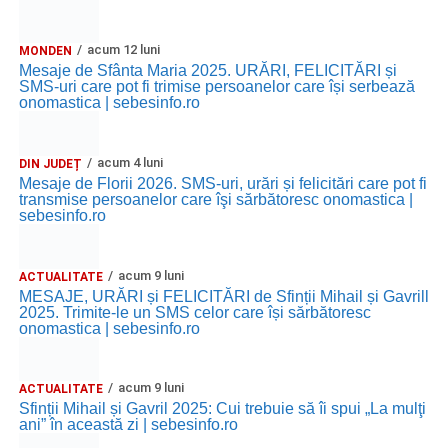
acum 12 luni
MONDEN
Mesaje de Sfânta Maria 2025. URĂRI, FELICITĂRI și
SMS-uri care pot fi trimise persoanelor care își serbează
onomastica | sebesinfo.ro
acum 4 luni
DIN JUDEȚ
Mesaje de Florii 2026. SMS-uri, urări și felicitări care pot fi
transmise persoanelor care îşi sărbătoresc onomastica |
sebesinfo.ro
acum 9 luni
ACTUALITATE
MESAJE, URĂRI și FELICITĂRI de Sfinții Mihail și Gavrill
2025. Trimite-le un SMS celor care își sărbătoresc
onomastica | sebesinfo.ro
acum 9 luni
ACTUALITATE
Sfinții Mihail și Gavril 2025: Cui trebuie să îi spui „La mulţi
ani” în această zi | sebesinfo.ro