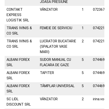
JOASA PRESIUNE
CONTAKT
VÂNZATOR
1
07236722
EXPRESS
LOGISTIK SRL
TRANS IVINIS &
FEMEIE DE SERVICIU
1
07422187
CO SRL
TRANS IVINIS &
LUCRATOR BUCATARIE
2
07422187
CO SRL
(SPALATOR VASE
MARI)
ALBANI FOREX
SUDOR MANUAL CU
5
07446932
SRL
FLACARA DE GAZE
ALBANI FOREX
TAPITER
5
07446932
SRL
ALBANI FOREX
TÂMPLAR UNIVERSAL
5
07446932
SRL
SC LIDL
VÂNZATOR
2
irina.voicu
DISCOUNT SRL