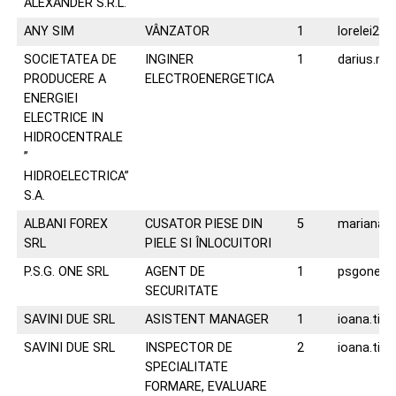
ALEXANDER S.R.L.
ANY SIM
VÂNZATOR
1
lorelei26
SOCIETATEA DE
INGINER
1
darius.ma
PRODUCERE A
ELECTROENERGETICA
ENERGIEI
ELECTRICE IN
HIDROCENTRALE
”
HIDROELECTRICA”
S.A.
ALBANI FOREX
CUSATOR PIESE DIN
5
mariana@a
SRL
PIELE SI ÎNLOCUITORI
P.S.G. ONE SRL
AGENT DE
1
psgone1
SECURITATE
SAVINI DUE SRL
ASISTENT MANAGER
1
ioana.tiu
SAVINI DUE SRL
INSPECTOR DE
2
ioana.tiu
SPECIALITATE
FORMARE, EVALUARE