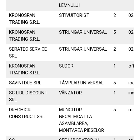
LEMNULUI
KRONOSPAN
STIVUITORIST
2
0258
TRADING S.R.L.
KRONOSPAN
STRUNGAR UNIVERSAL
5
0258
TRADING S.R.L.
SERATEC SERVICE
STRUNGAR UNIVERSAL
2
0258
SRL
KRONOSPAN
SUDOR
1
offic
TRADING S.R.L.
SAVINI DUE SRL
TÂMPLAR UNIVERSAL
5
ioana
SC LIDL DISCOUNT
VÂNZATOR
1
irina.
SRL
DREGHICIU
MUNCITOR
5
mmki
CONSTRUCT SRL
NECALIFICAT LA
ASAMBLAREA,
MONTAREA PIESELOR