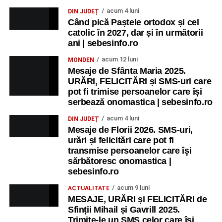
acum 4 luni
DIN JUDEȚ
Când pică Paștele ortodox și cel
catolic în 2027, dar și în următorii
ani | sebesinfo.ro
acum 12 luni
MONDEN
Mesaje de Sfânta Maria 2025.
URĂRI, FELICITĂRI și SMS-uri care
pot fi trimise persoanelor care își
serbează onomastica | sebesinfo.ro
acum 4 luni
DIN JUDEȚ
Mesaje de Florii 2026. SMS-uri,
urări și felicitări care pot fi
transmise persoanelor care îşi
sărbătoresc onomastica |
sebesinfo.ro
acum 9 luni
ACTUALITATE
MESAJE, URĂRI și FELICITĂRI de
Sfinții Mihail și Gavrill 2025.
Trimite-le un SMS celor care își