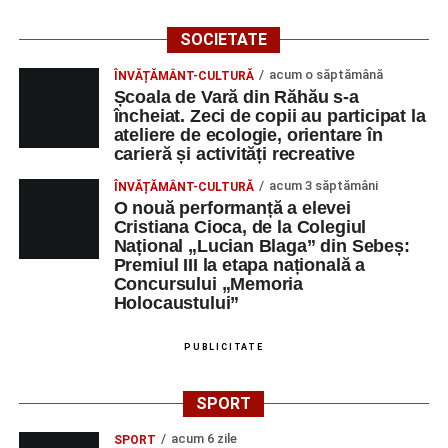
SOCIETATE
acum o săptămână
ÎNVĂȚĂMÂNT-CULTURĂ
Școala de Vară din Răhău s-a
încheiat. Zeci de copii au participat la
ateliere de ecologie, orientare în
carieră și activități recreative
acum 3 săptămâni
ÎNVĂȚĂMÂNT-CULTURĂ
O nouă performanță a elevei
Cristiana Cioca, de la Colegiul
Național „Lucian Blaga” din Sebeș:
Premiul III la etapa națională a
Concursului „Memoria
Holocaustului”
PUBLICITATE
SPORT
acum 6 zile
SPORT