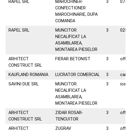
RAPEL SRL
MAROCHINER-
3
0744
CONFECTIONER
MAROCHINARIE, DUPA
COMANDA
RAPEL SRL
MUNCITOR
3
0258
NECALIFICAT LA
ASAMBLAREA,
MONTAREA PIESELOR
ARHITECT
FIERAR BETONIST
3
offic
CONSTRUCT SRL
KAUFLAND ROMANIA
LUCRATOR COMERCIAL
3
carie
SAVINI DUE SRL
MUNCITOR
3
ioana
NECALIFICAT LA
ASAMBLAREA,
MONTAREA PIESELOR
ARHITECT
ZIDAR ROSAR-
3
offic
CONSTRUCT SRL
TENCUITOR
ARHITECT
ZUGRAV
3
offic