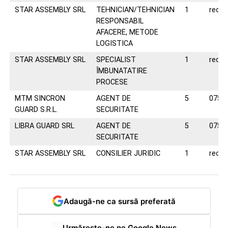
STAR ASSEMBLY SRL
TEHNICIAN/TEHNICIAN
1
recr
RESPONSABIL
AFACERE, METODE
LOGISTICA
STAR ASSEMBLY SRL
SPECIALIST
1
recr
ÎMBUNATATIRE
PROCESE
MTM SINCRON
AGENT DE
5
0758
GUARD S.R.L.
SECURITATE
LIBRA GUARD SRL
AGENT DE
5
0758
SECURITATE
STAR ASSEMBLY SRL
CONSILIER JURIDIC
1
recr
Adaugă-ne ca sursă preferată
Urmărește-ne pe Google News