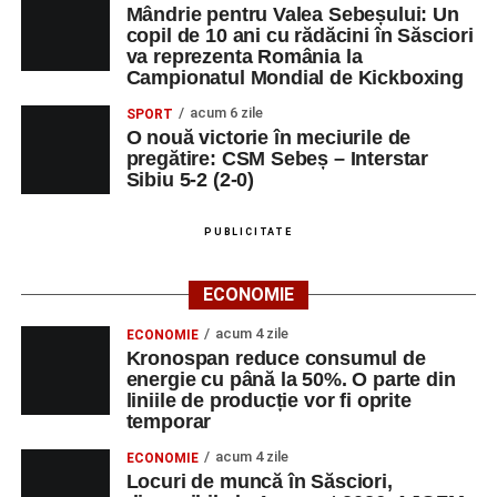
Mândrie pentru Valea Sebeșului: Un
copil de 10 ani cu rădăcini în Săsciori
va reprezenta România la
Campionatul Mondial de Kickboxing
acum 6 zile
SPORT
O nouă victorie în meciurile de
pregătire: CSM Sebeș – Interstar
Sibiu 5-2 (2-0)
PUBLICITATE
ECONOMIE
acum 4 zile
ECONOMIE
Kronospan reduce consumul de
energie cu până la 50%. O parte din
liniile de producție vor fi oprite
temporar
acum 4 zile
ECONOMIE
Locuri de muncă în Săsciori,