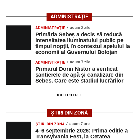
căutarea unui loc de muncă.
ADMINISTRAȚIE
Lista publicată de AJOFM Alba include, pe lângă
denumirea posturilor vacante din Săsciori, și datele de
acum 2 zile
ADMINISTRAȚIE
contact ale angajatorilor, precum numere de telefon și
Primăria Sebeș a decis să reducă
intensitatea iluminatului public pe
adrese de e-mail, pentru ca persoanele interesate să
timpul nopții, în contextul apelului la
poată solicita detalii despre condițiile de angajare,
economii al Guvernului Bolojan
programul de lucru și procesul de recrutare.
acum 7 zile
ADMINISTRAȚIE
Primarul Dorin Nistor a verificat
Mai jos puteți consulta lista completă a locurilor de
șantierele de apă și canalizare din
muncă disponibile în comuna Săsciori la data de 4
Sebeș. Care este stadiul lucrărilor
august 2026, precum și datele de contact ale
angajatorilor:
PUBLICITATE
AGENT
OCUPAŢIA
NR.
NR.
ȘTIRI DIN ZONĂ
LMV
TELEFON/E-
MAIL
acum 7 ore
ȘTIRI DIN ZONĂ
4–6 septembrie 2026: Prima ediție a
SC Maier
OPERATOR LA
1
0752826367
Transylvania Fest, la Cetatea
Technology Srl
MASINI-UNELTE