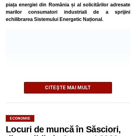
piața energiei din România și al solicitărilor adresate
marilor consumatori industriali de a sprijini
echilibrarea Sistemului Energetic Național.
CITEȘTE MAI MULT
ECONOMIE
Potrivit unui comunicat al companiei, măsura va fi aplicată
Locuri de muncă în Săsciori,
gradual, în funcție de necesitățile sistemului energetic.