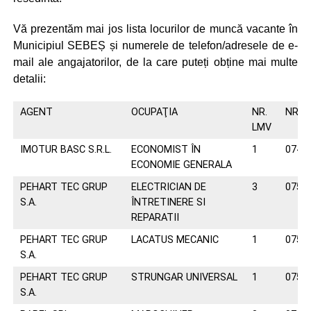
Vă prezentăm mai jos lista locurilor de muncă vacante în
Municipiul SEBEȘ și numerele de telefon/adresele de e-
mail ale angajatorilor, de la care puteți obține mai multe
detalii:
AGENT
OCUPAŢIA
NR.
NR. 
LMV
IMOTUR BASC S.R.L.
ECONOMIST ÎN
1
0748
ECONOMIE GENERALA
PEHART TEC GRUP
ELECTRICIAN DE
3
0757
S.A.
ÎNTRETINERE SI
REPARATII
PEHART TEC GRUP
LACATUS MECANIC
1
0757
S.A.
PEHART TEC GRUP
STRUNGAR UNIVERSAL
1
0757
S.A.