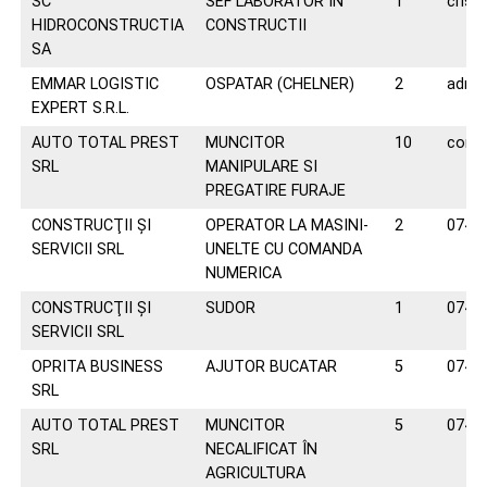
SC
SEF LABORATOR ÎN
1
crist
HIDROCONSTRUCTIA
CONSTRUCTII
SA
EMMAR LOGISTIC
OSPATAR (CHELNER)
2
adry
EXPERT S.R.L.
AUTO TOTAL PREST
MUNCITOR
10
conta
SRL
MANIPULARE SI
PREGATIRE FURAJE
CONSTRUCŢII ŞI
OPERATOR LA MASINI-
2
0742
SERVICII SRL
UNELTE CU COMANDA
NUMERICA
CONSTRUCŢII ŞI
SUDOR
1
0742
SERVICII SRL
OPRITA BUSINESS
AJUTOR BUCATAR
5
0747
SRL
AUTO TOTAL PREST
MUNCITOR
5
0744
SRL
NECALIFICAT ÎN
AGRICULTURA