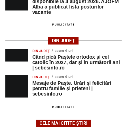
disponibile la 4 august 2026. AJOFM
Alba a publicat lista posturilor
vacante
PUBLICITATE
DIN JUDEȚ
acum 4 luni
DIN JUDEȚ
Când pică Paștele ortodox și cel
catolic în 2027, dar și în următorii ani
| sebesinfo.ro
acum 4 luni
DIN JUDEȚ
Mesaje de Paște. Urări și felicitări
pentru familie și prieteni |
sebesinfo.ro
PUBLICITATE
CELE MAI CITITE ȘTIRI