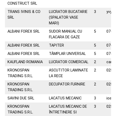
CONSTRUCT SRL
TRANS IVINIS & CO
LUCRATOR BUCATARIE
3
yvy_
SRL
(SPALATOR VASE
MARI)
ALBANI FOREX SRL
SUDOR MANUAL CU
5
0744
FLACARA DE GAZE
ALBANI FOREX SRL
TAPITER
5
0744
ALBANI FOREX SRL
TÂMPLAR UNIVERSAL
5
0744
KAUFLAND ROMANIA
LUCRATOR COMERCIAL
2
carie
KRONOSPAN
ASCUTITOR LAMINATE
2
0258
TRADING S.R.L.
LA RECE
KRONOSPAN
DECUPATOR FURNIRE
2
0258
TRADING S.R.L.
SAVINI DUE SRL
LACATUS MECANIC
3
ioana
KRONOSPAN
LACATUS MECANIC DE
3
0258
TRADING S.R.L.
ÎNTRETINERE SI