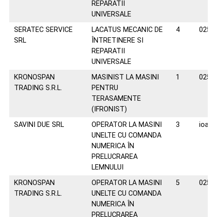
REPARATII
UNIVERSALE
SERATEC SERVICE
LACATUS MECANIC DE
4
0258
SRL
ÎNTRETINERE SI
REPARATII
UNIVERSALE
KRONOSPAN
MASINIST LA MASINI
1
0258
TRADING S.R.L.
PENTRU
TERASAMENTE
(IFRONIST)
SAVINI DUE SRL
OPERATOR LA MASINI
3
ioana
UNELTE CU COMANDA
NUMERICA ÎN
PRELUCRAREA
LEMNULUI
KRONOSPAN
OPERATOR LA MASINI
5
0258
TRADING S.R.L.
UNELTE CU COMANDA
NUMERICA ÎN
PRELUCRAREA