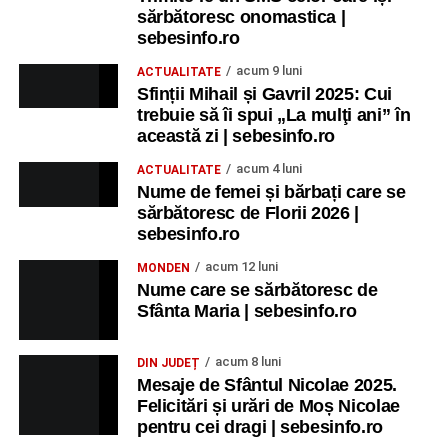
sărbătoresc onomastica |
sebesinfo.ro
acum 9 luni
ACTUALITATE
Sfinții Mihail și Gavril 2025: Cui
trebuie să îi spui „La mulţi ani” în
această zi | sebesinfo.ro
acum 4 luni
ACTUALITATE
Nume de femei și bărbați care se
sărbătoresc de Florii 2026 |
sebesinfo.ro
acum 12 luni
MONDEN
Nume care se sărbătoresc de
Sfânta Maria | sebesinfo.ro
acum 8 luni
DIN JUDEȚ
Mesaje de Sfântul Nicolae 2025.
Felicitări și urări de Moș Nicolae
pentru cei dragi | sebesinfo.ro