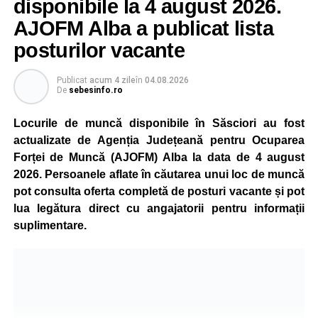
Reprezentanții Kronospan precizează că evoluția situației
disponibile la 4 august 2026.
este monitorizată permanent, iar activitatea va reveni la
AJOFM Alba a publicat lista
capacitate normală imediat ce condițiile vor permite.
posturilor vacante
Compania dă asigurări că oprirea temporară a unor linii
de producție nu va afecta livrările către clienți.
Publicat
acum 4 zile
în
04.08.2026
De
sebesinfo.ro
Kronospan se numără printre cei mai mari consumatori de
energie electrică din România. O parte din necesarul
Locurile de muncă disponibile în Săsciori au fost
energetic este acoperită prin producția proprie de energie,
actualizate de Agenția Județeană pentru Ocuparea
realizată cu ajutorul panourilor fotovoltaice și al unităților
Forței de Muncă (AJOFM) Alba la data de 4 august
de cogenerare.
2026. Persoanele aflate în căutarea unui loc de muncă
pot consulta oferta completă de posturi vacante și pot
Reprezentanții companiei afirmă că vor continua
lua legătura direct cu angajatorii pentru informații
colaborarea cu autoritățile și operatorii din domeniul
suplimentare.
energetic pentru a contribui la depășirea perioadei dificile
și la menținerea stabilității Sistemului Energetic Național.
Adaugă-ne ca sursă preferată