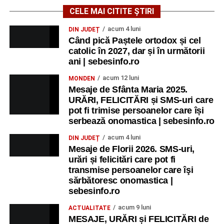
CELE MAI CITITE ȘTIRI
acum 4 luni
DIN JUDEȚ
Când pică Paștele ortodox și cel
catolic în 2027, dar și în următorii
ani | sebesinfo.ro
acum 12 luni
MONDEN
Mesaje de Sfânta Maria 2025.
URĂRI, FELICITĂRI și SMS-uri care
pot fi trimise persoanelor care își
serbează onomastica | sebesinfo.ro
acum 4 luni
DIN JUDEȚ
Mesaje de Florii 2026. SMS-uri,
urări și felicitări care pot fi
transmise persoanelor care îşi
sărbătoresc onomastica |
sebesinfo.ro
acum 9 luni
ACTUALITATE
MESAJE, URĂRI și FELICITĂRI de