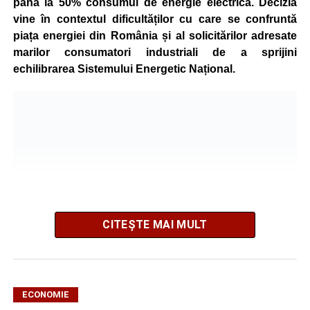
până la 50% consumul de energie electrică. Decizia
vine în contextul dificultăților cu care se confruntă
piața energiei din România și al solicitărilor adresate
marilor consumatori industriali de a sprijini
echilibrarea Sistemului Energetic Național.
CITEȘTE MAI MULT
ECONOMIE
Potrivit unui comunicat al companiei, măsura va fi aplicată