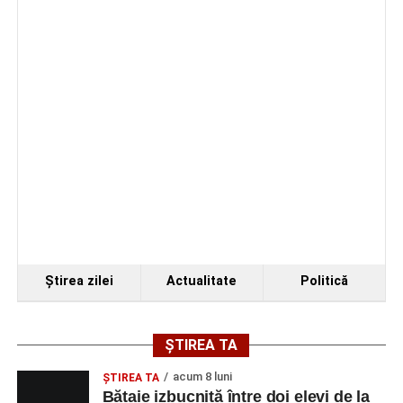
spectacole, filme, sport și evenimente culturale, la
festivalul „Armonii în Sebeș”. Programul complet
Ştirea zilei
Actualitate
Politică
ȘTIREA TA
acum 8 luni
ŞTIREA TA
Bătaie izbucnită între doi elevi de la