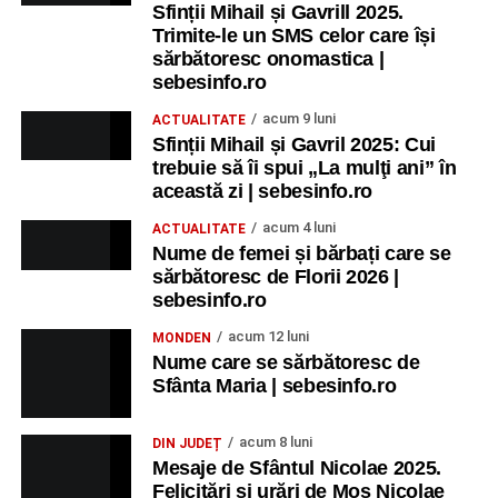
Sfinții Mihail și Gavrill 2025.
Trimite-le un SMS celor care își
sărbătoresc onomastica |
sebesinfo.ro
acum 9 luni
ACTUALITATE
Sfinții Mihail și Gavril 2025: Cui
trebuie să îi spui „La mulţi ani” în
această zi | sebesinfo.ro
acum 4 luni
ACTUALITATE
Nume de femei și bărbați care se
sărbătoresc de Florii 2026 |
sebesinfo.ro
acum 12 luni
MONDEN
Nume care se sărbătoresc de
Sfânta Maria | sebesinfo.ro
acum 8 luni
DIN JUDEȚ
Mesaje de Sfântul Nicolae 2025.
Felicitări și urări de Moș Nicolae