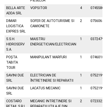
PIESELOR
BELLA ARTE
VOPSITOR
4
07455801
ADDA SRL
DIMAR
SOFER DE AUTOTURISME SI
2
07560646
LOGISTICA
CAMIONETE
EXPRES SRL
S.S.H.
MAISTRU
1
03724794
HIDROSERV
ENERGETICIAN/ELECTRICIAN
S.A.
POȘTA
MANIPULANT MARFURI
1
07460181
TABITA
TOUR
SAVINI DUE
ELECTRICIAN DE
1
07521990
SRL
ÎNTRETINERE SI REPARATII
SAVINI DUE
LACATUS MECANIC
1
07521990
SRL
COSTARO
MECANIC INTRETINERE SI
2
07233223
RETAIL S.R.L.
REPARATII UTILAJE DIN