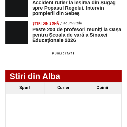
Accident rutier la ieșirea din Șugag
SC Maier
OPERATOR LA
1
0752826367
spre Popasul Regelui. Intervin
Technology Srl
MASINI-UNELTE
pompierii din Sebeș
CU COMANDA
NUMERICA
acum 3 zile
ȘTIRI DIN ZONĂ
Peste 200 de profesori reuniți la Oașa
pentru Școala de vară a Sinaxei
Educaționale 2026
Adaugă-ne ca sursă preferată
PUBLICITATE
Urmărește-ne pe Google News
Stiri din Alba
Ultimele știri din Sebeș
Sport
Curier
Opinii
Accident rutier la ieșirea din Șugag spre Popasul
Regelui. Intervin pompierii din Sebeș
Biciclist de 70 de ani, rănit într-un accident rutier
produs pe strada Dorobanți din Sebeș
Zilele Municipiului Sebeș 2026: zece zile de