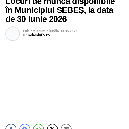
Locuri de muncă disponibile
în Municipiul SEBEȘ, la data
de 30 iunie 2026
Publicat
acum o lună
în
30.06.2026
De
sebesinfo.ro