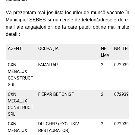
Vă prezentăm mai jos lista locurilor de muncă vacante în
Municipiul SEBEȘ și numerele de telefon/adresele de e-
mail ale angajatorilor, de la care puteți obține mai multe
detalii:
AGENT
OCUPAŢIA
NR.
NR. TELEF
LMV
CXN
FAIANTAR
2
07293992
MEGALUX
CONSTRUCT
SRL
CXN
FIERAR BETONIST
2
07293992
MEGALUX
CONSTRUCT
SRL
CXN
DULGHER (EXCLUSIV
2
07293992
MEGALUX
RESTAURATOR)