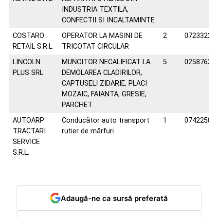
INDUSTRIA TEXTILA,
CONFECTII SI INCALTAMINTE
COSTARO
OPERATOR LA MASINI DE
2
07233223
RETAIL S.R.L.
TRICOTAT CIRCULAR
LINCOLN
MUNCITOR NECALIFICAT LA
5
02587631
PLUS SRL
DEMOLAREA CLADIRILOR,
CAPTUSELI ZIDARIE, PLACI
MOZAIC, FAIANTA, GRESIE,
PARCHET
AUTOARP
Conducător auto transport
1
07422580
TRACTARI
rutier de mărfuri
SERVICE
S.R.L.
Adaugă-ne ca sursă preferată