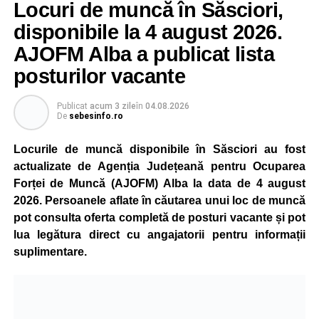
Locuri de muncă în Săsciori,
gradual, în funcție de necesitățile sistemului energetic.
Reprezentanții Kronospan precizează că evoluția situației
disponibile la 4 august 2026.
este monitorizată permanent, iar activitatea va reveni la
AJOFM Alba a publicat lista
capacitate normală imediat ce condițiile vor permite.
posturilor vacante
Compania dă asigurări că oprirea temporară a unor linii
de producție nu va afecta livrările către clienți.
Publicat
acum 3 zile
în
04.08.2026
De
sebesinfo.ro
Kronospan se numără printre cei mai mari consumatori de
energie electrică din România. O parte din necesarul
Locurile de muncă disponibile în Săsciori au fost
energetic este acoperită prin producția proprie de energie,
actualizate de Agenția Județeană pentru Ocuparea
realizată cu ajutorul panourilor fotovoltaice și al unităților
Forței de Muncă (AJOFM) Alba la data de 4 august
de cogenerare.
2026. Persoanele aflate în căutarea unui loc de muncă
pot consulta oferta completă de posturi vacante și pot
Reprezentanții companiei afirmă că vor continua
lua legătura direct cu angajatorii pentru informații
colaborarea cu autoritățile și operatorii din domeniul
suplimentare.
energetic pentru a contribui la depășirea perioadei dificile
și la menținerea stabilității Sistemului Energetic Național.