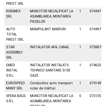
PREST SRL
ROBIMEX
MUNCITOR NECALIFICAT LA
1
07444715
SRL
ASAMBLAREA, MONTAREA
PIESELOR
AUTO
MANIPULANT MARFURI
1
07449770
TOTAL
PREST SRL
STAR
INSTALATOR APA, CANAL
1
07388758
ASSEMBLY
SRL
EMED
INSTALATOR INSTALATII
1
07462547
INSTAL
TEHNICO-SANITARE SI DE
S.R.L.
GAZE
EUROSPEED
Conducător auto transport
1
07414590
MANY SRL
rutier de mărfuri
SFERA BAGS
MUNCITOR NECALIFICAT LA
5
07313572
S.R.L.
ASAMBLAREA, MONTAREA