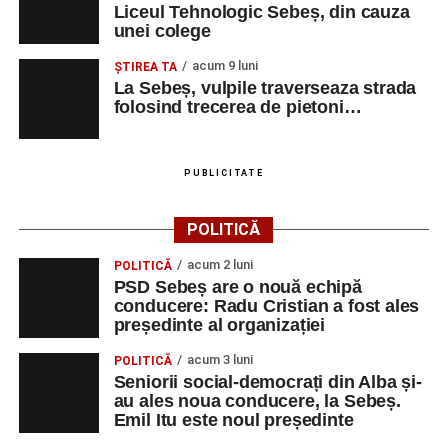
Liceul Tehnologic Sebeș, din cauza
unei colege
acum 9 luni
ŞTIREA TA
La Sebeș, vulpile traverseaza strada
folosind trecerea de pietoni…
PUBLICITATE
POLITICĂ
acum 2 luni
POLITICĂ
PSD Sebeș are o nouă echipă
conducere: Radu Cristian a fost ales
președinte al organizației
acum 3 luni
POLITICĂ
Seniorii social-democrați din Alba și-
au ales noua conducere, la Sebeș.
Emil Itu este noul președinte