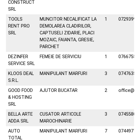
CONSTRUCT
SRL
TOOLS
MUNCITOR NECALIFICAT LA
1
07293992
RENT PRO
DEMOLAREA CLADIRILOR,
SRL
CAPTUSELI ZIDARIE, PLACI
MOZAIC, FAIANTA, GRESIE,
PARCHET
DEZINFER
FEMEIE DE SERVICIU
1
07667552
SERVICE SRL
KLOOS DEAL
MANIPULANT MARFURI
3
07476354
S.R.L.
GOOD FOOD
AJUTOR BUCATAR
2
office@dac
& HOSTING
SRL
BELLA ARTE
CUSATOR ARTICOLE
3
07455801
ADDA SRL
MAROCHINARIE
AUTO
MANIPULANT MARFURI
7
07449770
TOTAL