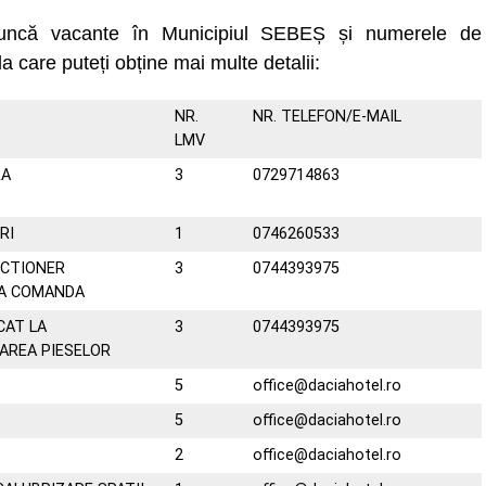
muncă vacante în Municipiul SEBEȘ și numerele de
la care puteți obține mai multe detalii:
NR.
NR. TELEFON/E-MAIL
LMV
RA
3
0729714863
RI
1
0746260533
CTIONER
3
0744393975
PA COMANDA
CAT LA
3
0744393975
AREA PIESELOR
5
office@daciahotel.ro
5
office@daciahotel.ro
2
office@daciahotel.ro