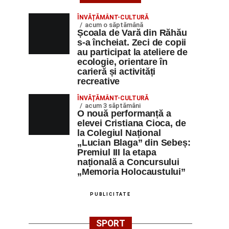
ÎNVĂȚĂMÂNT-CULTURĂ
acum o săptămână
Școala de Vară din Răhău
s-a încheiat. Zeci de copii
au participat la ateliere de
ecologie, orientare în
carieră și activități
recreative
ÎNVĂȚĂMÂNT-CULTURĂ
acum 3 săptămâni
O nouă performanță a
elevei Cristiana Cioca, de
la Colegiul Național
„Lucian Blaga” din Sebeș:
Premiul III la etapa
națională a Concursului
„Memoria Holocaustului”
PUBLICITATE
SPORT