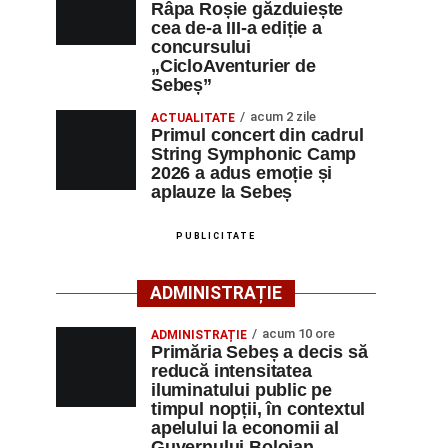
Râpa Roșie găzduiește
cea de-a III-a ediție a
concursului
„CicloAventurier de
Sebeș”
acum 2 zile
ACTUALITATE
Primul concert din cadrul
String Symphonic Camp
2026 a adus emoție și
aplauze la Sebeș
PUBLICITATE
ADMINISTRAȚIE
acum 10 ore
ADMINISTRAȚIE
Primăria Sebeș a decis să
reducă intensitatea
iluminatului public pe
timpul nopții, în contextul
apelului la economii al
Guvernului Bolojan