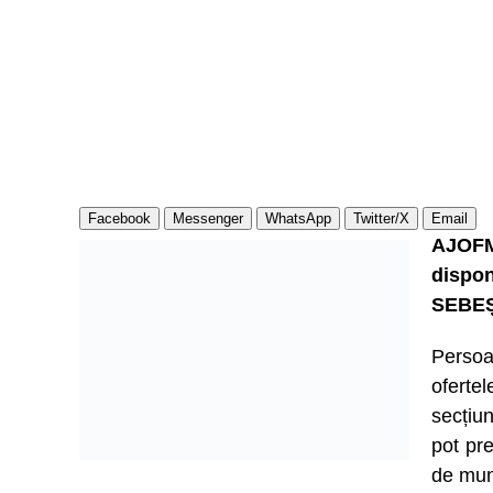
Facebook
Messenger
WhatsApp
Twitter/X
Email
AJOFM
dispon
SEBEȘ
Persoa
ofert
secțiu
pot pre
de mun