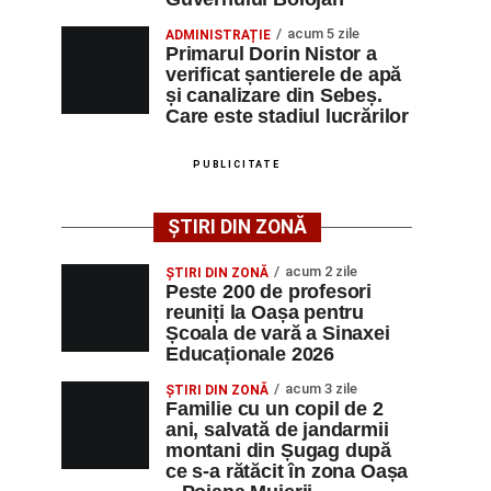
acum 5 zile
ADMINISTRAȚIE
Primarul Dorin Nistor a
verificat șantierele de apă
și canalizare din Sebeș.
Care este stadiul lucrărilor
PUBLICITATE
ȘTIRI DIN ZONĂ
acum 2 zile
ȘTIRI DIN ZONĂ
Peste 200 de profesori
reuniți la Oașa pentru
Școala de vară a Sinaxei
Educaționale 2026
acum 3 zile
ȘTIRI DIN ZONĂ
Familie cu un copil de 2
ani, salvată de jandarmii
montani din Șugag după
ce s-a rătăcit în zona Oașa