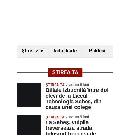
Ştirea zilei
Actualitate
Politică
ȘTIREA TA
acum 8 luni
ŞTIREA TA
Bătaie izbucnită între doi
elevi de la Liceul
Tehnologic Sebeș, din
cauza unei colege
acum 9 luni
ŞTIREA TA
La Sebeș, vulpile
traverseaza strada
folosind trecerea de