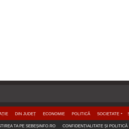
AȚIE
DIN JUDEȚ
ECONOMIE
POLITICĂ
SOCIETATE
ȘTIREA TA PE SEBEȘINFO.RO
CONFIDENȚIALITATE ȘI POLITICĂ