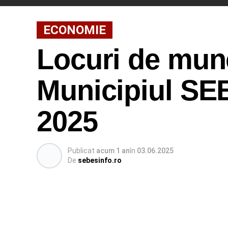
ECONOMIE
Locuri de munc
Municipiul SEB
2025
Publicat
acum 1 an
în
03.06.2025
De
sebesinfo.ro