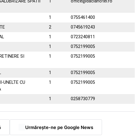
ALUBRIZARE SPATII
1
office@daciahotel.ro
1
0755461400
TE
2
0745619243
AL
1
0723240811
1
0752199005
RETINERE SI
1
0752199005
L
1
0752199005
I-UNELTE CU
1
0752199005
A
1
0258730779
ă
Urmărește-ne pe Google News