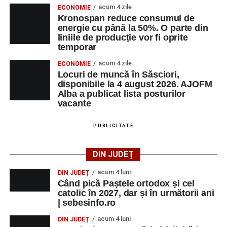
acum 4 zile
ECONOMIE
Kronospan reduce consumul de
energie cu până la 50%. O parte din
liniile de producție vor fi oprite
temporar
acum 4 zile
ECONOMIE
Locuri de muncă în Săsciori,
disponibile la 4 august 2026. AJOFM
Alba a publicat lista posturilor
vacante
PUBLICITATE
DIN JUDEȚ
acum 4 luni
DIN JUDEȚ
Când pică Paștele ortodox și cel
catolic în 2027, dar și în următorii ani
| sebesinfo.ro
acum 4 luni
DIN JUDEȚ