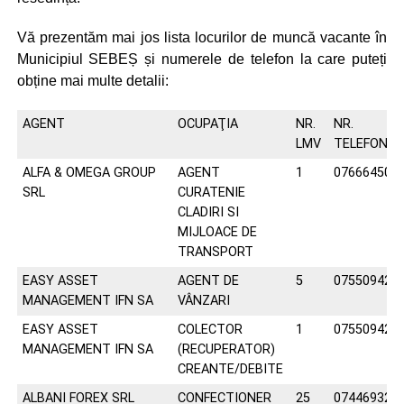
Vă prezentăm mai jos lista locurilor de muncă vacante în
Municipiul SEBEȘ și numerele de telefon la care puteți
obține mai multe detalii:
AGENT
OCUPAŢIA
NR.
NR.
LMV
TELEFON
ALFA & OMEGA GROUP
AGENT
1
076664504
SRL
CURATENIE
CLADIRI SI
MIJLOACE DE
TRANSPORT
EASY ASSET
AGENT DE
5
075509426
MANAGEMENT IFN SA
VÂNZARI
EASY ASSET
COLECTOR
1
075509426
MANAGEMENT IFN SA
(RECUPERATOR)
CREANTE/DEBITE
ALBANI FOREX SRL
CONFECTIONER
25
074469329