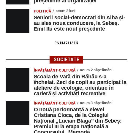
președinte al organizației
acum 3 luni
POLITICĂ
Seniorii social-democrați din Alba și-
au ales noua conducere, la Sebeș.
Emil Itu este noul președinte
PUBLICITATE
SOCIETATE
acum 2 săptămâni
ÎNVĂȚĂMÂNT-CULTURĂ
Școala de Vară din Răhău s-a
încheiat. Zeci de copii au participat la
ateliere de ecologie, orientare în
carieră și activități recreative
acum 3 săptămâni
ÎNVĂȚĂMÂNT-CULTURĂ
O nouă performanță a elevei
Cristiana Cioca, de la Colegiul
Național „Lucian Blaga” din Sebeș:
Premiul III la etapa națională a
Concursului „Memoria