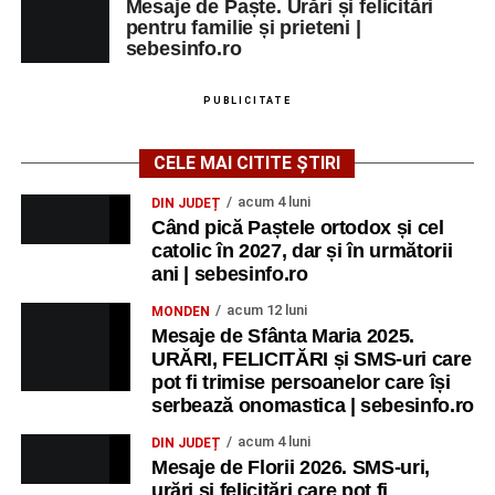
Mesaje de Paște. Urări și felicitări
pentru familie și prieteni |
sebesinfo.ro
PUBLICITATE
CELE MAI CITITE ȘTIRI
acum 4 luni
DIN JUDEȚ
Când pică Paștele ortodox și cel
catolic în 2027, dar și în următorii
ani | sebesinfo.ro
acum 12 luni
MONDEN
Mesaje de Sfânta Maria 2025.
URĂRI, FELICITĂRI și SMS-uri care
pot fi trimise persoanelor care își
serbează onomastica | sebesinfo.ro
acum 4 luni
DIN JUDEȚ
Mesaje de Florii 2026. SMS-uri,
urări și felicitări care pot fi