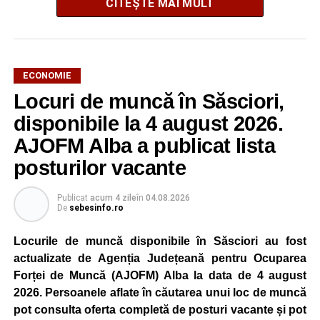
CITEȘTE MAI MULT
ECONOMIE
Potrivit unui comunicat al companiei, măsura va fi aplicată
Locuri de muncă în Săsciori,
gradual, în funcție de necesitățile sistemului energetic.
Reprezentanții Kronospan precizează că evoluția situației
disponibile la 4 august 2026.
este monitorizată permanent, iar activitatea va reveni la
AJOFM Alba a publicat lista
capacitate normală imediat ce condițiile vor permite.
posturilor vacante
Compania dă asigurări că oprirea temporară a unor linii
de producție nu va afecta livrările către clienți.
Publicat
acum 4 zile
în
04.08.2026
De
sebesinfo.ro
Kronospan se numără printre cei mai mari consumatori de
energie electrică din România. O parte din necesarul
Locurile de muncă disponibile în Săsciori au fost
energetic este acoperită prin producția proprie de energie,
actualizate de Agenția Județeană pentru Ocuparea
realizată cu ajutorul panourilor fotovoltaice și al unităților
Forței de Muncă (AJOFM) Alba la data de 4 august
de cogenerare.
2026. Persoanele aflate în căutarea unui loc de muncă
pot consulta oferta completă de posturi vacante și pot
Reprezentanții companiei afirmă că vor continua