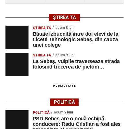
ȘTIREA TA
acum 8 luni
ŞTIREA TA
Bătaie izbucnită între doi elevi de la
Liceul Tehnologic Sebeș, din cauza
unei colege
acum 9 luni
ŞTIREA TA
La Sebeș, vulpile traverseaza strada
folosind trecerea de pietoni…
PUBLICITATE
POLITICĂ
acum 2 luni
POLITICĂ
PSD Sebeș are o nouă echipă
conducere: Radu Cristian a fost ales