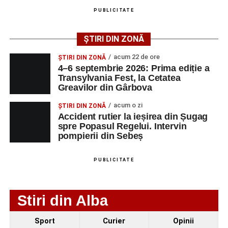
angajatorilor:
PUBLICITATE
AGENT
OCUPAŢIA
NR.
NR.
ȘTIRI DIN ZONĂ
LMV
TELEFON/E-
MAIL
acum 22 de ore
ȘTIRI DIN ZONĂ
4–6 septembrie 2026: Prima ediție a
SC Maier
OPERATOR LA
1
0752826367
Transylvania Fest, la Cetatea
Technology Srl
MASINI-UNELTE
Greavilor din Gârbova
CU COMANDA
NUMERICA
acum o zi
ȘTIRI DIN ZONĂ
Accident rutier la ieșirea din Șugag
spre Popasul Regelui. Intervin
pompierii din Sebeș
Adaugă-ne ca sursă preferată
PUBLICITATE
Urmărește-ne pe Google News
Stiri din Alba
Ultimele știri din Sebeș
Sport
Curier
Opinii