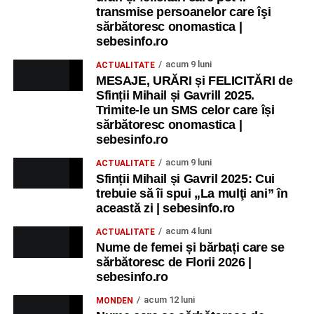
transmise persoanelor care îşi
sărbătoresc onomastica |
sebesinfo.ro
acum 9 luni
ACTUALITATE
MESAJE, URĂRI și FELICITĂRI de
Sfinții Mihail și Gavrill 2025.
Trimite-le un SMS celor care își
sărbătoresc onomastica |
sebesinfo.ro
acum 9 luni
ACTUALITATE
Sfinții Mihail și Gavril 2025: Cui
trebuie să îi spui „La mulţi ani” în
această zi | sebesinfo.ro
acum 4 luni
ACTUALITATE
Nume de femei și bărbați care se
sărbătoresc de Florii 2026 |
sebesinfo.ro
acum 12 luni
MONDEN