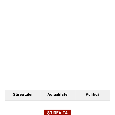
În luna august, cele mai recente lucrări ale lui Eugen
Măcinic pot fi admirate la Primăria Sebeș
Accident rutier pe strada Decebal din Sebeș. Un
autoturism s-a răsturnat, o persoană a avut nevoie
de îngrijiri medicale
Ştirea zilei
Actualitate
Politică
ȘTIREA TA