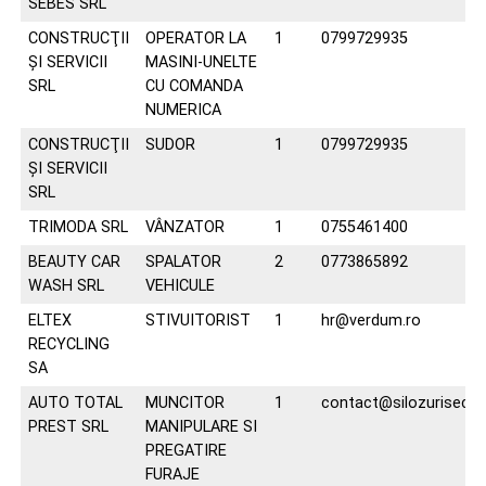
SEBES SRL
CONSTRUCŢII
OPERATOR LA
1
0799729935
ŞI SERVICII
MASINI-UNELTE
SRL
CU COMANDA
NUMERICA
CONSTRUCŢII
SUDOR
1
0799729935
ŞI SERVICII
SRL
TRIMODA SRL
VÂNZATOR
1
0755461400
BEAUTY CAR
SPALATOR
2
0773865892
WASH SRL
VEHICULE
ELTEX
STIVUITORIST
1
hr@verdum.ro
RECYCLING
SA
AUTO TOTAL
MUNCITOR
1
contact@silozurisecon
PREST SRL
MANIPULARE SI
PREGATIRE
FURAJE