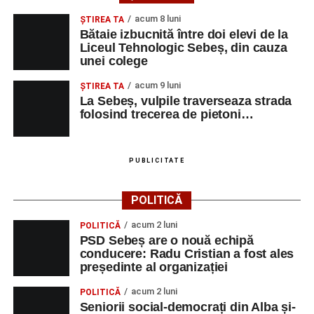
acum 8 luni
ŞTIREA TA
Bătaie izbucnită între doi elevi de la
Liceul Tehnologic Sebeș, din cauza
unei colege
acum 9 luni
ŞTIREA TA
La Sebeș, vulpile traverseaza strada
folosind trecerea de pietoni…
PUBLICITATE
POLITICĂ
acum 2 luni
POLITICĂ
PSD Sebeș are o nouă echipă
conducere: Radu Cristian a fost ales
președinte al organizației
acum 2 luni
POLITICĂ
Seniorii social-democrați din Alba și-