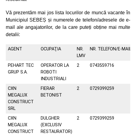
Vă prezentăm mai jos lista locurilor de muncă vacante în
Municipiul SEBEȘ și numerele de telefon/adresele de e-
mail ale angajatorilor, de la care puteți obține mai multe
detalii:
AGENT
OCUPAŢIA
NR.
NR. TELEFON/E-MAIL
LMV
PEHART TEC
OPERATOR LA
2
0743559716
GRUP S.A.
ROBOTI
INDUSTRIALI
CXN
FIERAR
2
0729399259
MEGALUX
BETONIST
CONSTRUCT
SRL
CXN
DULGHER
2
0729399259
MEGALUX
(EXCLUSIV
CONSTRUCT
RESTAURATOR)