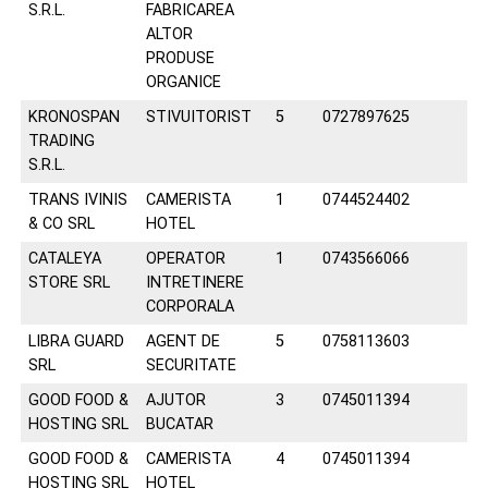
S.R.L.
FABRICAREA
ALTOR
PRODUSE
ORGANICE
KRONOSPAN
STIVUITORIST
5
0727897625
TRADING
S.R.L.
TRANS IVINIS
CAMERISTA
1
0744524402
& CO SRL
HOTEL
CATALEYA
OPERATOR
1
0743566066
STORE SRL
INTRETINERE
CORPORALA
LIBRA GUARD
AGENT DE
5
0758113603
SRL
SECURITATE
GOOD FOOD &
AJUTOR
3
0745011394
HOSTING SRL
BUCATAR
GOOD FOOD &
CAMERISTA
4
0745011394
HOSTING SRL
HOTEL