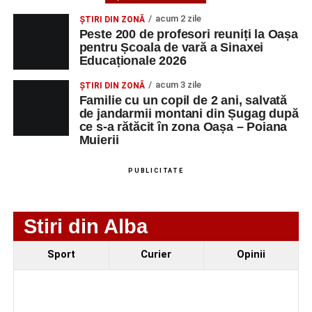
AGENT
OCUPAŢIA
NR.
NR.
acum 2 zile
LMV
TELEFON/E-
ȘTIRI DIN ZONĂ
Peste 200 de profesori reuniți la Oașa
MAIL
pentru Școala de vară a Sinaxei
SC Maier
OPERATOR LA
1
0752826367
Educaționale 2026
Technology Srl
MASINI-UNELTE
acum 3 zile
ȘTIRI DIN ZONĂ
CU COMANDA
Familie cu un copil de 2 ani, salvată
NUMERICA
de jandarmii montani din Șugag după
ce s-a rătăcit în zona Oașa – Poiana
Muierii
Adaugă-ne ca sursă preferată
PUBLICITATE
Urmărește-ne pe Google News
Stiri din Alba
Ultimele știri din Sebeș
Sport
Curier
Opinii
Primul concert din cadrul String Symphonic Camp
2026 a adus emoție și aplauze la Sebeș