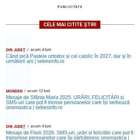
PUBLICITATE
CELE MAI CITITE ȘTIRI
acum 4 luni
DIN JUDEȚ
Când pică Paștele ortodox și cel catolic în 2027, dar și în
următorii ani | sebesinfo.ro
acum 12 luni
MONDEN
Mesaje de Sfânta Maria 2025. URĂRI, FELICITĂRI și
SMS-uri care pot fi trimise persoanelor care își serbează
onomastica | sebesinfo.ro
acum 4 luni
DIN JUDEȚ
Mesaje de Florii 2026. SMS-uri, urări și felicitări care pot fi
transmise persoanelor care îşi sărbătoresc onomastica |