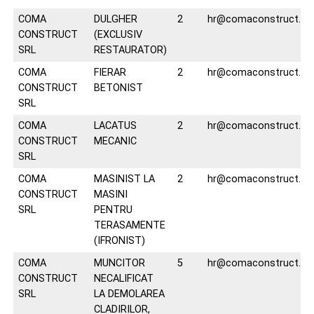
COMA
DULGHER
2
hr@comaconstruct.ro
CONSTRUCT
(EXCLUSIV
SRL
RESTAURATOR)
COMA
FIERAR
2
hr@comaconstruct.ro
CONSTRUCT
BETONIST
SRL
COMA
LACATUS
2
hr@comaconstruct.ro
CONSTRUCT
MECANIC
SRL
COMA
MASINIST LA
2
hr@comaconstruct.ro
CONSTRUCT
MASINI
SRL
PENTRU
TERASAMENTE
(IFRONIST)
COMA
MUNCITOR
5
hr@comaconstruct.ro
CONSTRUCT
NECALIFICAT
SRL
LA DEMOLAREA
CLADIRILOR,