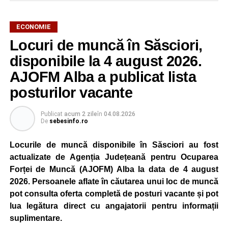
ECONOMIE
Potrivit unui comunicat al companiei, măsura va fi aplicată
Locuri de muncă în Săsciori,
gradual, în funcție de necesitățile sistemului energetic.
Reprezentanții Kronospan precizează că evoluția situației
disponibile la 4 august 2026.
este monitorizată permanent, iar activitatea va reveni la
AJOFM Alba a publicat lista
capacitate normală imediat ce condițiile vor permite.
posturilor vacante
Compania dă asigurări că oprirea temporară a unor linii
de producție nu va afecta livrările către clienți.
Publicat
acum 2 zile
în
04.08.2026
De
sebesinfo.ro
Kronospan se numără printre cei mai mari consumatori de
energie electrică din România. O parte din necesarul
Locurile de muncă disponibile în Săsciori au fost
energetic este acoperită prin producția proprie de energie,
actualizate de Agenția Județeană pentru Ocuparea
realizată cu ajutorul panourilor fotovoltaice și al unităților
Forței de Muncă (AJOFM) Alba la data de 4 august
de cogenerare.
2026. Persoanele aflate în căutarea unui loc de muncă
pot consulta oferta completă de posturi vacante și pot
Reprezentanții companiei afirmă că vor continua
lua legătura direct cu angajatorii pentru informații
colaborarea cu autoritățile și operatorii din domeniul
suplimentare.
energetic pentru a contribui la depășirea perioadei dificile