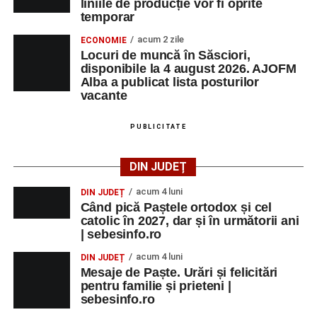
liniile de producție vor fi oprite
temporar
acum 2 zile
ECONOMIE
Locuri de muncă în Săsciori,
disponibile la 4 august 2026. AJOFM
Alba a publicat lista posturilor
vacante
PUBLICITATE
DIN JUDEȚ
acum 4 luni
DIN JUDEȚ
Când pică Paștele ortodox și cel
catolic în 2027, dar și în următorii ani
| sebesinfo.ro
acum 4 luni
DIN JUDEȚ
Mesaje de Paște. Urări și felicitări
pentru familie și prieteni |
sebesinfo.ro