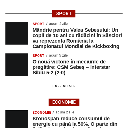
SPORT
acum 4 zile
SPORT
Mândrie pentru Valea Sebeșului: Un
copil de 10 ani cu rădăcini în Săsciori
va reprezenta România la
Campionatul Mondial de Kickboxing
acum 5 zile
SPORT
O nouă victorie în meciurile de
pregătire: CSM Sebeș – Interstar
Sibiu 5-2 (2-0)
PUBLICITATE
ECONOMIE
acum 2 zile
ECONOMIE
Kronospan reduce consumul de
energie cu până la 50%. O parte din