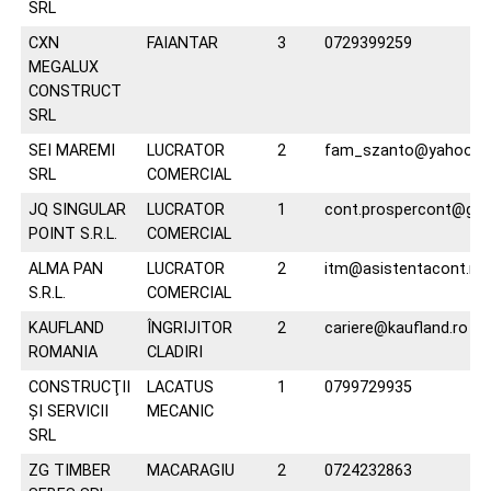
SRL
CXN
FAIANTAR
3
0729399259
MEGALUX
CONSTRUCT
SRL
SEI MAREMI
LUCRATOR
2
fam_szanto@yahoo.c
SRL
COMERCIAL
JQ SINGULAR
LUCRATOR
1
cont.prospercont@gma
POINT S.R.L.
COMERCIAL
ALMA PAN
LUCRATOR
2
itm@asistentacont.ro
S.R.L.
COMERCIAL
KAUFLAND
ÎNGRIJITOR
2
cariere@kaufland.ro
ROMANIA
CLADIRI
CONSTRUCŢII
LACATUS
1
0799729935
ŞI SERVICII
MECANIC
SRL
ZG TIMBER
MACARAGIU
2
0724232863