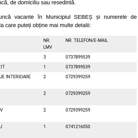
că, de domiciliu sau resedintă.
muncă vacante în Municipiul SEBEȘ și numerele de
la care puteți obține mai multe detalii:
NR.
NR. TELEFON/E-MAIL
LMV
3
0737899539
IT
1
0737899539
E INTERIOARE
2
0729399259
2
0729399259
IV
2
0729399259
U
1
0741216050