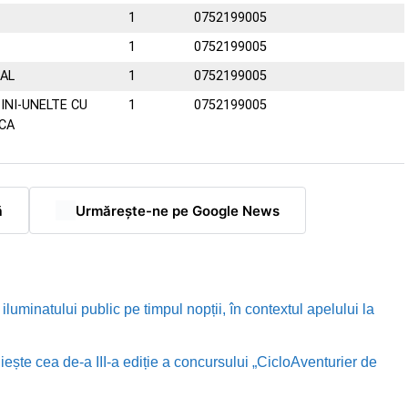
C
1
0752199005
1
0752199005
AL
1
0752199005
INI-UNELTE CU
1
0752199005
CA
ă
Urmărește-ne pe Google News
luminatului public pe timpul nopții, în contextul apelului la
te cea de-a III-a ediție a concursului „CicloAventurier de