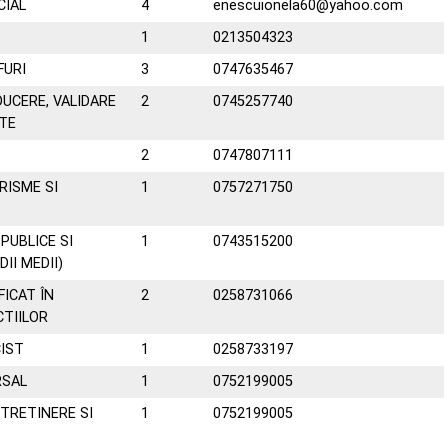
CIAL
4
enescuionela60@yahoo.com
1
0213504323
FURI
3
0747635467
UCERE, VALIDARE
2
0745257740
ATE
2
0747807111
RISME SI
1
0757271750
PUBLICE SI
1
0743515200
II MEDII)
ICAT ÎN
2
0258731066
CTIILOR
IST
1
0258733197
RSAL
1
0752199005
NTRETINERE SI
1
0752199005