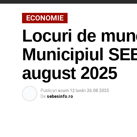
ECONOMIE
Locuri de munc
Municipiul SEB
august 2025
Publicat
acum 12 luni
în
26.08.2025
De
sebesinfo.ro