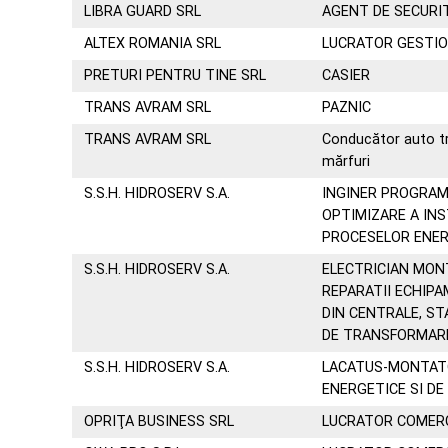
LIBRA GUARD SRL
AGENT DE SECURI
ALTEX ROMANIA SRL
LUCRATOR GESTI
PRETURI PENTRU TINE SRL
CASIER
TRANS AVRAM SRL
PAZNIC
TRANS AVRAM SRL
Conducător auto tr
mărfuri
S.S.H. HIDROSERV S.A.
INGINER PROGRAM
OPTIMIZARE A INS
PROCESELOR ENE
S.S.H. HIDROSERV S.A.
ELECTRICIAN MON
REPARATII ECHIP
DIN CENTRALE, STA
DE TRANSFORMARE
S.S.H. HIDROSERV S.A.
LACATUS-MONTAT
ENERGETICE SI D
OPRIŢA BUSINESS SRL
LUCRATOR COMER