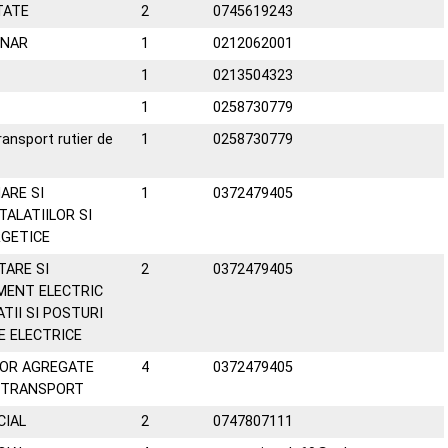
TATE
2
0745619243
ONAR
1
0212062001
1
0213504323
1
0258730779
ansport rutier de
1
0258730779
ARE SI
1
0372479405
TALATIILOR SI
RGETICE
TARE SI
2
0372479405
AMENT ELECTRIC
TII SI POSTURI
 ELECTRICE
OR AGREGATE
4
0372479405
E TRANSPORT
CIAL
2
0747807111