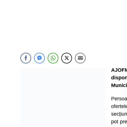
AJOFM
dispo
Munici
Persoa
ofert
secțiu
pot pre