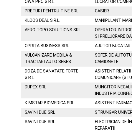
OWA PRO S.R.L.
LUCRATOR COMER
PRETURI PENTRU TINE SRL
CASIER
KLOOS DEAL S.R.L.
MANIPULANT MAR
AERO TOPO SOLUTIONS SRL
OPERATOR INTROD
SI PRELUCRARE D
OPRIŢA BUSINESS SRL
AJUTOR BUCATAR
VULCANIZARE MOBILA &
SOFER DE AUTOTU
TRACTARI AUTO SEBES
CAMIONETE
DOZA DE SĂNĂTATE FORTE
ASISTENT RELATII 
S.R.L.
COMUNICARE (STUD
DUPEX SRL
MUNCITOR NECALIF
INDUSTRIA CONFE
KIMSTAR BIOMEDICA SRL
ASISTENT FARMAC
SAVINI DUE SRL
STRUNGAR UNIVE
SAVINI DUE SRL
ELECTRICIAN DE Î
REPARATII