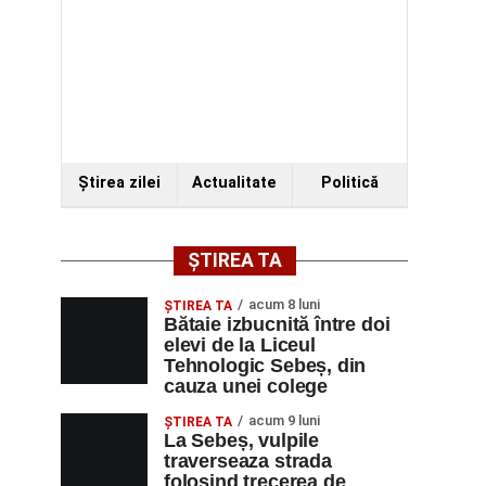
Ştirea zilei
Actualitate
Politică
ȘTIREA TA
acum 8 luni
ŞTIREA TA
Bătaie izbucnită între doi
elevi de la Liceul
Tehnologic Sebeș, din
cauza unei colege
acum 9 luni
ŞTIREA TA
La Sebeș, vulpile
traverseaza strada
folosind trecerea de