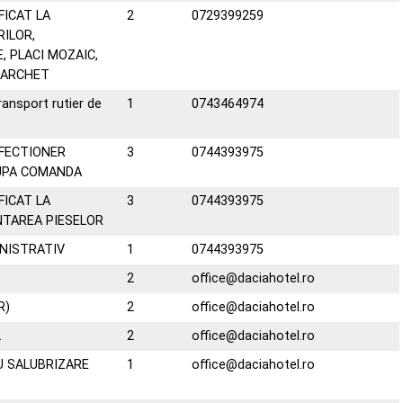
FICAT LA
2
0729399259
RILOR,
, PLACI MOZAIC,
 PARCHET
ansport rutier de
1
0743464974
FECTIONER
3
0744393975
UPA COMANDA
FICAT LA
3
0744393975
TAREA PIESELOR
NISTRATIV
1
0744393975
2
office@daciahotel.ro
R)
2
office@daciahotel.ro
L
2
office@daciahotel.ro
 SALUBRIZARE
1
office@daciahotel.ro