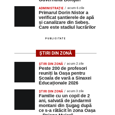
acum 6 zile
ADMINISTRAȚIE
Primarul Dorin Nistor a
verificat șantierele de apă
și canalizare din Sebeș.
Care este stadiul lucrărilor
PUBLICITATE
ȘTIRI DIN ZONĂ
acum 2 zile
ȘTIRI DIN ZONĂ
Peste 200 de profesori
reuniți la Oașa pentru
Școala de vară a Sinaxei
Educaționale 2026
acum 3 zile
ȘTIRI DIN ZONĂ
Familie cu un copil de 2
ani, salvată de jandarmii
montani din Șugag după
ce s-a rătăcit în zona Oașa