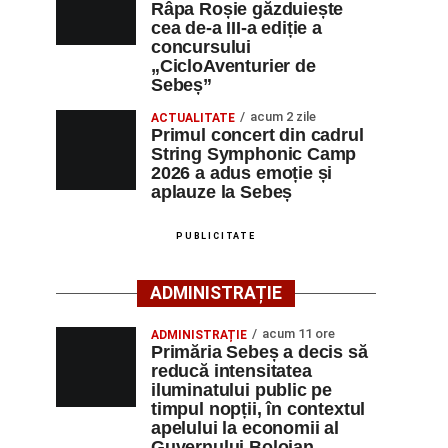
Râpa Roșie găzduiește
cea de-a III-a ediție a
concursului
„CicloAventurier de
Sebeș”
acum 2 zile
ACTUALITATE
Primul concert din cadrul
String Symphonic Camp
2026 a adus emoție și
aplauze la Sebeș
PUBLICITATE
ADMINISTRAȚIE
acum 11 ore
ADMINISTRAȚIE
Primăria Sebeș a decis să
reducă intensitatea
iluminatului public pe
timpul nopții, în contextul
apelului la economii al
Guvernului Bolojan