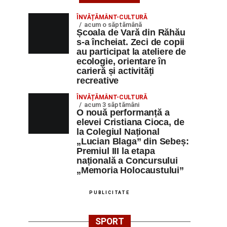
ÎNVĂȚĂMÂNT-CULTURĂ
acum o săptămână
Școala de Vară din Răhău
s-a încheiat. Zeci de copii
au participat la ateliere de
ecologie, orientare în
carieră și activități
recreative
ÎNVĂȚĂMÂNT-CULTURĂ
acum 3 săptămâni
O nouă performanță a
elevei Cristiana Cioca, de
la Colegiul Național
„Lucian Blaga” din Sebeș:
Premiul III la etapa
națională a Concursului
„Memoria Holocaustului”
PUBLICITATE
SPORT