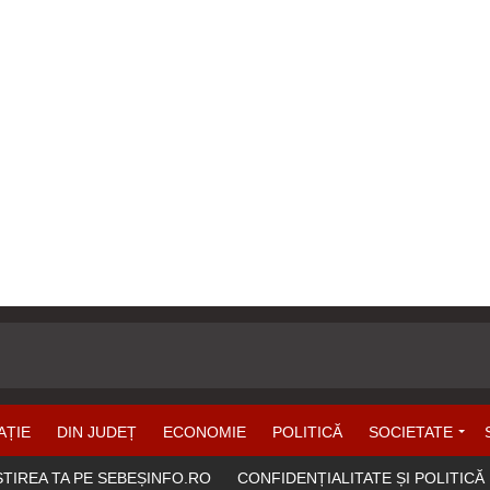
AȚIE
DIN JUDEȚ
ECONOMIE
POLITICĂ
SOCIETATE
ȘTIREA TA PE SEBEȘINFO.RO
CONFIDENȚIALITATE ȘI POLITICĂ