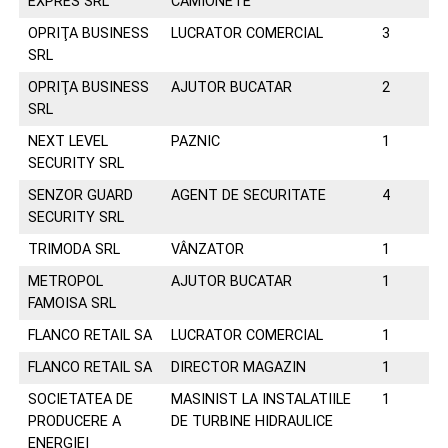
EXPRES SRL
CAMIONETE
OPRIŢA BUSINESS
LUCRATOR COMERCIAL
3
en
SRL
OPRIŢA BUSINESS
AJUTOR BUCATAR
2
en
SRL
NEXT LEVEL
PAZNIC
1
07
SECURITY SRL
SENZOR GUARD
AGENT DE SECURITATE
4
02
SECURITY SRL
TRIMODA SRL
VÂNZATOR
1
07
METROPOL
AJUTOR BUCATAR
1
en
FAMOISA SRL
FLANCO RETAIL SA
LUCRATOR COMERCIAL
1
02
FLANCO RETAIL SA
DIRECTOR MAGAZIN
1
02
SOCIETATEA DE
MASINIST LA INSTALATIILE
1
02
PRODUCERE A
DE TURBINE HIDRAULICE
ENERGIEI