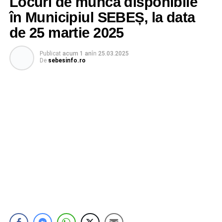
Locuri de muncă disponibile
în Municipiul SEBEȘ, la data
de 25 martie 2025
Publicat
acum 1 an
în
25.03.2025
De
sebesinfo.ro