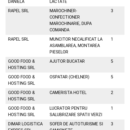
DANIELA
LACTATE
RAPEL SRL
MAROCHINER-
3
07
CONFECTIONER
MAROCHINARIE, DUPA
COMANDA
RAPEL SRL
MUNCITOR NECALIFICAT LA
1
07
ASAMBLAREA, MONTAREA
PIESELOR
GOOD FOOD &
AJUTOR BUCATAR
5
of
HOSTING SRL
GOOD FOOD &
OSPATAR (CHELNER)
5
of
HOSTING SRL
GOOD FOOD &
CAMERISTA HOTEL
2
of
HOSTING SRL
GOOD FOOD &
LUCRATOR PENTRU
1
of
HOSTING SRL
SALUBRIZARE SPATII VERZI
DIMAR LOGISTICA
SOFER DE AUTOTURISME SI
3
07