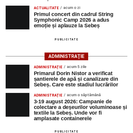
Măcinic pot fi admirate la Primăria Sebeș
acum o zi
Cei interesați pot consulta toate locurile de muncă
ACTUALITATE
Primul concert din cadrul String
disponibile accesând platforma oficială ANOFM,
Symphonic Camp 2026 a adus
selectând
AJOFM Alba
, apoi secțiunea
„Persoane fizice
emoție și aplauze la Sebeș
– Locuri de muncă vacante”
. De asemenea, informații
pot fi obținute direct de la sediul AJOFM Alba sau de la
PUBLICITATE
agenția teritorială de care aparține persoana aflată în
căutarea unui loc de muncă.
ADMINISTRAȚIE
Lista publicată de AJOFM Alba include, pe lângă
acum 5 zile
ADMINISTRAȚIE
denumirea posturilor vacante din Săsciori, și datele de
Primarul Dorin Nistor a verificat
contact ale angajatorilor, precum numere de telefon și
șantierele de apă și canalizare din
Sebeș. Care este stadiul lucrărilor
adrese de e-mail, pentru ca persoanele interesate să
poată solicita detalii despre condițiile de angajare,
acum o săptămână
ADMINISTRAȚIE
programul de lucru și procesul de recrutare.
3-19 august 2026: Campanie de
colectare a deșeurilor voluminoase și
textile la Sebeș. Unde vor fi
Mai jos puteți consulta lista completă a locurilor de
amplasate containerele
muncă disponibile în comuna Săsciori la data de 4
august 2026, precum și datele de contact ale
PUBLICITATE