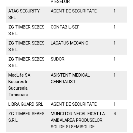
PIESELOR
ATAC SECURITY
AGENT DE SECURITATE
1
07
SRL
ZG TIMBER SEBES
CONTABIL-SEF
1
07
S.R.L.
ZG TIMBER SEBES
LACATUS MECANIC
1
07
S.R.L.
ZG TIMBER SEBES
SUDOR
1
07
S.R.L.
MedLife SA
ASISTENT MEDICAL
1
07
Bucuresti
GENERALIST
Sucursala
Timisoara
LIBRA GUARD SRL
AGENT DE SECURITATE
1
07
ZG TIMBER SEBES
MUNCITOR NECALIFICAT LA
4
07
S.R.L.
AMBALAREA PRODUSELOR
SOLIDE SI SEMISOLIDE