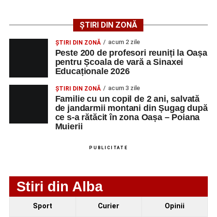
angajatorilor:
ȘTIRI DIN ZONĂ
AGENT
OCUPAŢIA
NR.
NR.
LMV
TELEFON/E-
acum 2 zile
ȘTIRI DIN ZONĂ
MAIL
Peste 200 de profesori reuniți la Oașa
pentru Școala de vară a Sinaxei
SC Maier
OPERATOR LA
1
0752826367
Educaționale 2026
Technology Srl
MASINI-UNELTE
CU COMANDA
acum 3 zile
ȘTIRI DIN ZONĂ
NUMERICA
Familie cu un copil de 2 ani, salvată
de jandarmii montani din Șugag după
ce s-a rătăcit în zona Oașa – Poiana
Muierii
Adaugă-ne ca sursă preferată
PUBLICITATE
Urmărește-ne pe Google News
Stiri din Alba
Ultimele știri din Sebeș
Sport
Curier
Opinii
Duminică, 23 august 2026, Râpa Roșie găzduiește