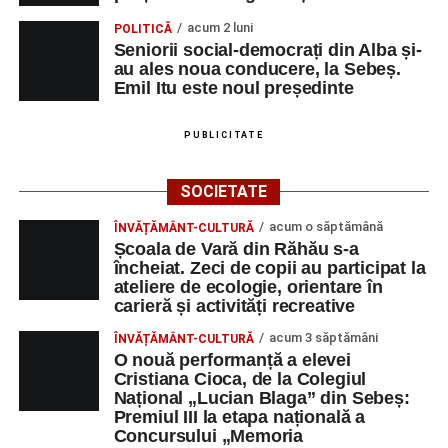
acum 2 luni
POLITICĂ
Seniorii social-democrați din Alba și-
au ales noua conducere, la Sebeș.
Emil Itu este noul președinte
PUBLICITATE
SOCIETATE
acum o săptămână
ÎNVĂȚĂMÂNT-CULTURĂ
Școala de Vară din Răhău s-a
încheiat. Zeci de copii au participat la
ateliere de ecologie, orientare în
carieră și activități recreative
acum 3 săptămâni
ÎNVĂȚĂMÂNT-CULTURĂ
O nouă performanță a elevei
Cristiana Cioca, de la Colegiul
Național „Lucian Blaga” din Sebeș:
Premiul III la etapa națională a
Concursului „Memoria