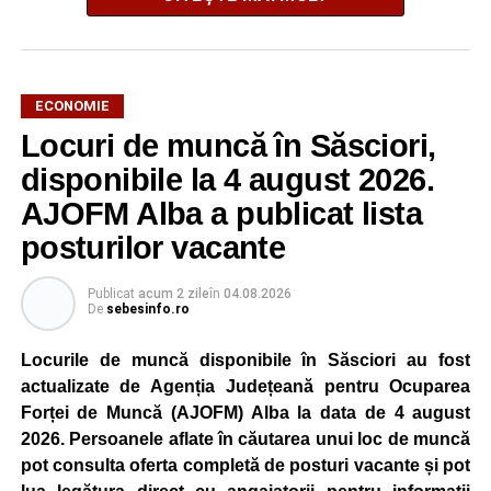
ECONOMIE
Potrivit unui comunicat al companiei, măsura va fi aplicată
Locuri de muncă în Săsciori,
gradual, în funcție de necesitățile sistemului energetic.
Reprezentanții Kronospan precizează că evoluția situației
disponibile la 4 august 2026.
este monitorizată permanent, iar activitatea va reveni la
AJOFM Alba a publicat lista
capacitate normală imediat ce condițiile vor permite.
posturilor vacante
Compania dă asigurări că oprirea temporară a unor linii
de producție nu va afecta livrările către clienți.
Publicat
acum 2 zile
în
04.08.2026
De
sebesinfo.ro
Kronospan se numără printre cei mai mari consumatori de
energie electrică din România. O parte din necesarul
Locurile de muncă disponibile în Săsciori au fost
energetic este acoperită prin producția proprie de energie,
actualizate de Agenția Județeană pentru Ocuparea
realizată cu ajutorul panourilor fotovoltaice și al unităților
Forței de Muncă (AJOFM) Alba la data de 4 august
de cogenerare.
2026. Persoanele aflate în căutarea unui loc de muncă
pot consulta oferta completă de posturi vacante și pot
Reprezentanții companiei afirmă că vor continua