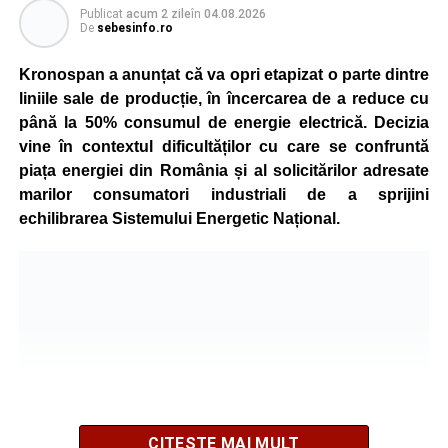
Publicat
acum 2 zile
în
04.08.2026
De
sebesinfo.ro
Kronospan a anunțat că va opri etapizat o parte dintre
liniile sale de producție, în încercarea de a reduce cu
până la 50% consumul de energie electrică. Decizia
vine în contextul dificultăților cu care se confruntă
piața energiei din România și al solicitărilor adresate
marilor consumatori industriali de a sprijini
echilibrarea Sistemului Energetic Național.
CITEȘTE MAI MULT