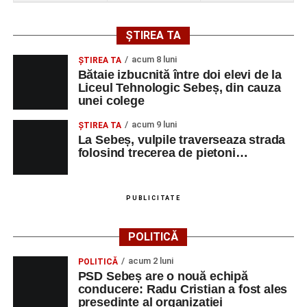
ȘTIREA TA
acum 8 luni
ŞTIREA TA
Bătaie izbucnită între doi elevi de la
Liceul Tehnologic Sebeș, din cauza
unei colege
acum 9 luni
ŞTIREA TA
La Sebeș, vulpile traverseaza strada
folosind trecerea de pietoni…
PUBLICITATE
POLITICĂ
acum 2 luni
POLITICĂ
PSD Sebeș are o nouă echipă
conducere: Radu Cristian a fost ales
președinte al organizației