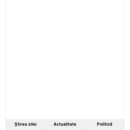
cea de-a III-a ediție a concursului „CicloAventurier
de Sebeș”
Primul concert din cadrul String Symphonic Camp
2026 a adus emoție și aplauze la Sebeș
În luna august, cele mai recente lucrări ale lui Eugen
Măcinic pot fi admirate la Primăria Sebeș
Ştirea zilei
Actualitate
Politică