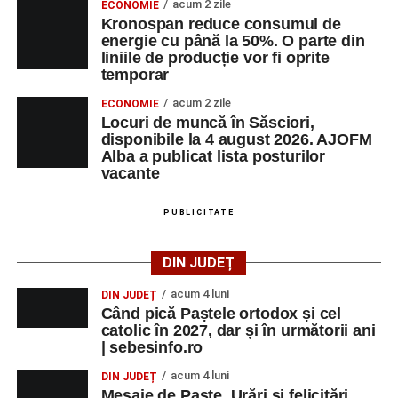
acum 2 zile
ECONOMIE
Kronospan reduce consumul de
energie cu până la 50%. O parte din
liniile de producție vor fi oprite
temporar
acum 2 zile
ECONOMIE
Locuri de muncă în Săsciori,
disponibile la 4 august 2026. AJOFM
Alba a publicat lista posturilor
vacante
PUBLICITATE
DIN JUDEȚ
acum 4 luni
DIN JUDEȚ
Când pică Paștele ortodox și cel
catolic în 2027, dar și în următorii ani
| sebesinfo.ro
acum 4 luni
DIN JUDEȚ
Mesaje de Paște. Urări și felicitări