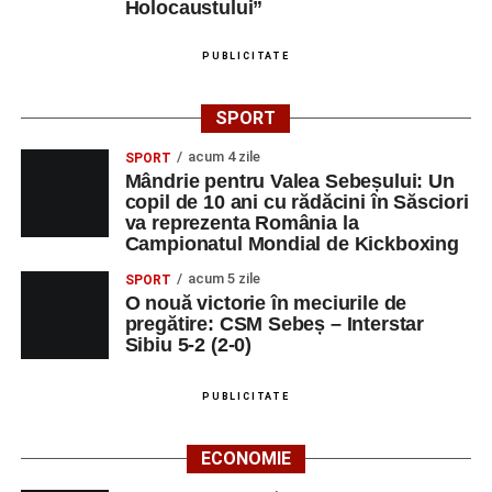
Holocaustului”
PUBLICITATE
SPORT
acum 4 zile
SPORT
Mândrie pentru Valea Sebeșului: Un
copil de 10 ani cu rădăcini în Săsciori
va reprezenta România la
Campionatul Mondial de Kickboxing
acum 5 zile
SPORT
O nouă victorie în meciurile de
pregătire: CSM Sebeș – Interstar
Sibiu 5-2 (2-0)
PUBLICITATE
ECONOMIE