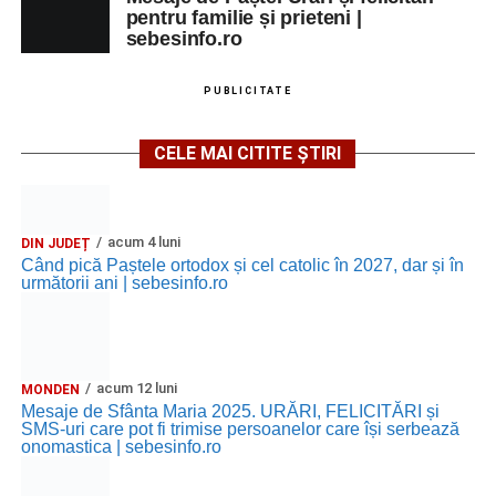
pentru familie și prieteni |
sebesinfo.ro
PUBLICITATE
CELE MAI CITITE ȘTIRI
acum 4 luni
DIN JUDEȚ
Când pică Paștele ortodox și cel catolic în 2027, dar și în
următorii ani | sebesinfo.ro
acum 12 luni
MONDEN
Mesaje de Sfânta Maria 2025. URĂRI, FELICITĂRI și
SMS-uri care pot fi trimise persoanelor care își serbează
onomastica | sebesinfo.ro