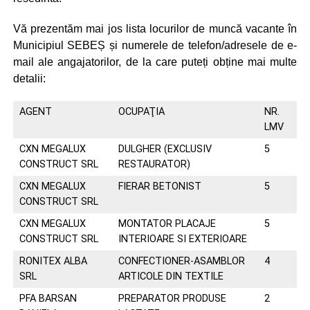
Vă prezentăm mai jos lista locurilor de muncă vacante în
Municipiul SEBEȘ și numerele de telefon/adresele de e-
mail ale angajatorilor, de la care puteți obține mai multe
detalii:
AGENT
OCUPAŢIA
NR.
NR
LMV
CXN MEGALUX
DULGHER (EXCLUSIV
5
07
CONSTRUCT SRL
RESTAURATOR)
CXN MEGALUX
FIERAR BETONIST
5
07
CONSTRUCT SRL
CXN MEGALUX
MONTATOR PLACAJE
5
07
CONSTRUCT SRL
INTERIOARE SI EXTERIOARE
RONITEX ALBA
CONFECTIONER-ASAMBLOR
4
07
SRL
ARTICOLE DIN TEXTILE
PFA BARSAN
PREPARATOR PRODUSE
2
07