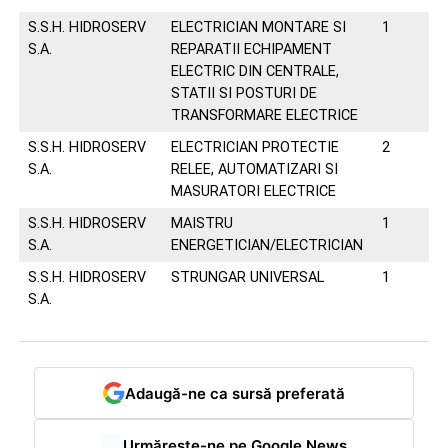
S.S.H. HIDROSERV
ELECTRICIAN MONTARE SI
1
03
S.A.
REPARATII ECHIPAMENT
ELECTRIC DIN CENTRALE,
STATII SI POSTURI DE
TRANSFORMARE ELECTRICE
S.S.H. HIDROSERV
ELECTRICIAN PROTECTIE
2
03
S.A.
RELEE, AUTOMATIZARI SI
MASURATORI ELECTRICE
S.S.H. HIDROSERV
MAISTRU
1
03
S.A.
ENERGETICIAN/ELECTRICIAN
S.S.H. HIDROSERV
STRUNGAR UNIVERSAL
1
03
S.A.
Adaugă-ne ca sursă preferată
Urmărește-ne pe Google News