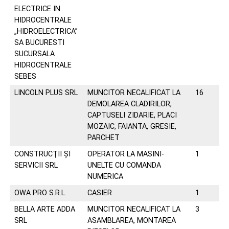
ELECTRICE IN
HIDROCENTRALE
„HIDROELECTRICA”
SA BUCURESTI
SUCURSALA
HIDROCENTRALE
SEBES
LINCOLN PLUS SRL
MUNCITOR NECALIFICAT LA
16
02
DEMOLAREA CLADIRILOR,
CAPTUSELI ZIDARIE, PLACI
MOZAIC, FAIANTA, GRESIE,
PARCHET
CONSTRUCŢII ŞI
OPERATOR LA MASINI-
1
03
SERVICII SRL
UNELTE CU COMANDA
NUMERICA
OWA PRO S.R.L.
CASIER
1
en
BELLA ARTE ADDA
MUNCITOR NECALIFICAT LA
3
07
SRL
ASAMBLAREA, MONTAREA