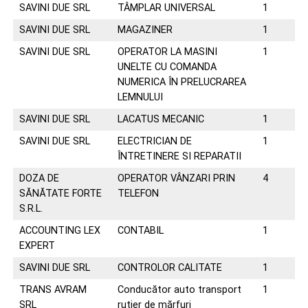
SAVINI DUE SRL
TÂMPLAR UNIVERSAL
1
07
SAVINI DUE SRL
MAGAZINER
1
07
SAVINI DUE SRL
OPERATOR LA MASINI
1
07
UNELTE CU COMANDA
NUMERICA ÎN PRELUCRAREA
LEMNULUI
SAVINI DUE SRL
LACATUS MECANIC
1
07
SAVINI DUE SRL
ELECTRICIAN DE
1
07
ÎNTRETINERE SI REPARATII
DOZA DE
OPERATOR VÂNZARI PRIN
4
07
SĂNĂTATE FORTE
TELEFON
S.R.L.
ACCOUNTING LEX
CONTABIL
1
07
EXPERT
SAVINI DUE SRL
CONTROLOR CALITATE
1
07
TRANS AVRAM
Conducător auto transport
1
02
SRL
rutier de mărfuri