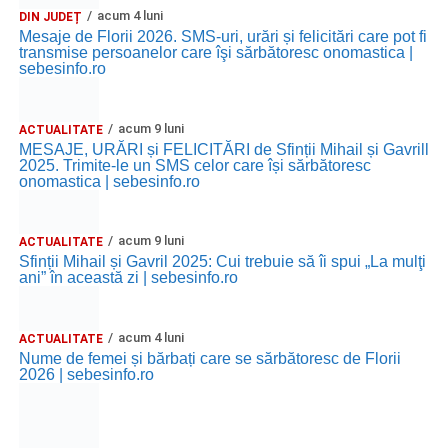
acum 4 luni
DIN JUDEȚ
Mesaje de Florii 2026. SMS-uri, urări și felicitări care pot fi
transmise persoanelor care îşi sărbătoresc onomastica |
sebesinfo.ro
acum 9 luni
ACTUALITATE
MESAJE, URĂRI și FELICITĂRI de Sfinții Mihail și Gavrill
2025. Trimite-le un SMS celor care își sărbătoresc
onomastica | sebesinfo.ro
acum 9 luni
ACTUALITATE
Sfinții Mihail și Gavril 2025: Cui trebuie să îi spui „La mulţi
ani” în această zi | sebesinfo.ro
acum 4 luni
ACTUALITATE
Nume de femei și bărbați care se sărbătoresc de Florii
2026 | sebesinfo.ro