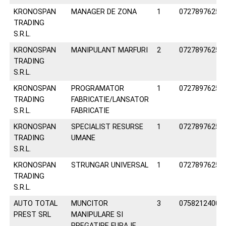
KRONOSPAN
MANAGER DE ZONA
1
0727897625
TRADING
S.R.L.
KRONOSPAN
MANIPULANT MARFURI
2
0727897625
TRADING
S.R.L.
KRONOSPAN
PROGRAMATOR
1
0727897625
TRADING
FABRICATIE/LANSATOR
S.R.L.
FABRICATIE
KRONOSPAN
SPECIALIST RESURSE
1
0727897625
TRADING
UMANE
S.R.L.
KRONOSPAN
STRUNGAR UNIVERSAL
1
0727897625
TRADING
S.R.L.
AUTO TOTAL
MUNCITOR
3
0758212400
PREST SRL
MANIPULARE SI
PREGATIRE FURAJE