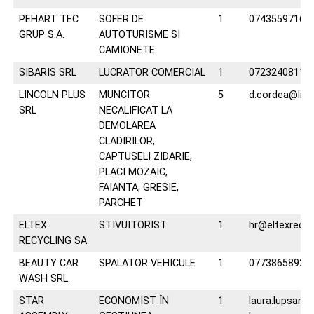
PEHART TEC
SOFER DE
1
0743559716
GRUP S.A.
AUTOTURISME SI
CAMIONETE
SIBARIS SRL
LUCRATOR COMERCIAL
1
0723240811
LINCOLN PLUS
MUNCITOR
5
d.cordea@linc
SRL
NECALIFICAT LA
DEMOLAREA
CLADIRILOR,
CAPTUSELI ZIDARIE,
PLACI MOZAIC,
FAIANTA, GRESIE,
PARCHET
ELTEX
STIVUITORIST
1
hr@eltexrecycl
RECYCLING SA
BEAUTY CAR
SPALATOR VEHICULE
1
0773865892
WASH SRL
STAR
ECONOMIST ÎN
1
laura.lupsan