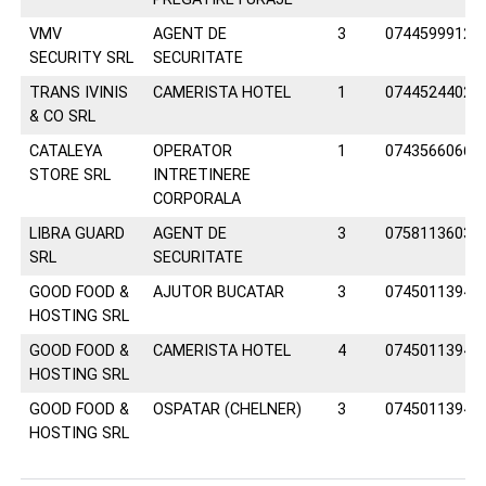
VMV
AGENT DE
3
0744599912
SECURITY SRL
SECURITATE
TRANS IVINIS
CAMERISTA HOTEL
1
0744524402
& CO SRL
CATALEYA
OPERATOR
1
0743566066
STORE SRL
INTRETINERE
CORPORALA
LIBRA GUARD
AGENT DE
3
0758113603
SRL
SECURITATE
GOOD FOOD &
AJUTOR BUCATAR
3
0745011394
HOSTING SRL
GOOD FOOD &
CAMERISTA HOTEL
4
0745011394
HOSTING SRL
GOOD FOOD &
OSPATAR (CHELNER)
3
0745011394
HOSTING SRL