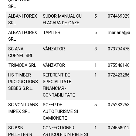
SRL
ALBANI FOREX
SUDOR MANUAL CU
5
0744693292
SRL
FLACARA DE GAZE
ALBANI FOREX
TAPITER
5
mariana@alban
SRL
SC ANA
VÂNZATOR
3
0737944756
CORNEL SRL
TRIMODA SRL
VÂNZATOR
1
0755461400
HS TIMBER
REFERENT DE
1
0724232863
PRODUCTIONS
SPECIALITATE
SEBES S.R.L.
FINANCIAR-
CONTABILITATE
SC VONTRANS
SOFER DE
5
0752822534
IMPEX SRL
AUTOTURISME SI
CAMIONETE
SC B&B
CONFECTIONER
1
0745580122
PELLETERIR
ARTICOLE DIN PIELE SI