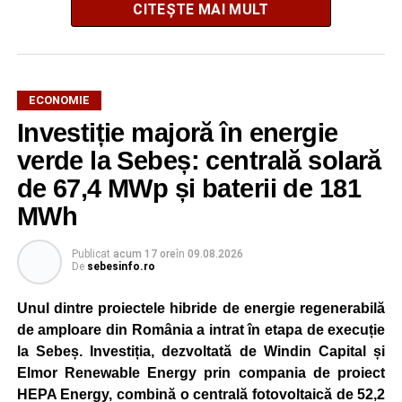
CITEȘTE MAI MULT
AJOFM Alba a publicat lista locurilor de muncă vacante
din comuna Vințu de Jos, valabilă la data de
10 august
ECONOMIE
2026
. Oferta cuprinde posturi din mai multe domenii de
Investiție majoră în energie
activitate, fiind adresată atât persoanelor cu experiență,
verde la Sebeș: centrală solară
cât și celor aflate la început de carieră.
de 67,4 MWp și baterii de 181
Cei interesați pot consulta toate locurile de muncă
MWh
disponibile accesând platforma oficială ANOFM,
selectând
AJOFM Alba
, apoi secțiunea
„Persoane fizice
Publicat
acum 17 ore
în
09.08.2026
– Locuri de muncă vacante”
. De asemenea, informații
De
sebesinfo.ro
pot fi obținute direct de la sediul AJOFM Alba sau de la
agenția teritorială de care aparține persoana aflată în
Unul dintre proiectele hibride de energie regenerabilă
căutarea unui loc de muncă.
de amploare din România a intrat în etapa de execuție
la Sebeș. Investiția, dezvoltată de Windin Capital și
Lista publicată de AJOFM Alba include, pe lângă
Elmor Renewable Energy prin compania de proiect
denumirea posturilor vacante din Vințu de Jos, și datele
HEPA Energy, combină o centrală fotovoltaică de 52,2