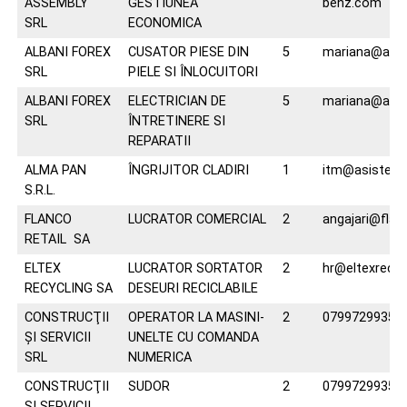
ASSEMBLY
GESTIUNEA
benz.com
SRL
ECONOMICA
ALBANI FOREX
CUSATOR PIESE DIN
5
mariana@alban
SRL
PIELE SI ÎNLOCUITORI
ALBANI FOREX
ELECTRICIAN DE
5
mariana@alban
SRL
ÎNTRETINERE SI
REPARATII
ALMA PAN
ÎNGRIJITOR CLADIRI
1
itm@asistent
S.R.L.
FLANCO
LUCRATOR COMERCIAL
2
angajari@flan
RETAIL SA
ELTEX
LUCRATOR SORTATOR
2
hr@eltexrecycl
RECYCLING SA
DESEURI RECICLABILE
CONSTRUCŢII
OPERATOR LA MASINI-
2
0799729935
ŞI SERVICII
UNELTE CU COMANDA
SRL
NUMERICA
CONSTRUCŢII
SUDOR
2
0799729935
ŞI SERVICII