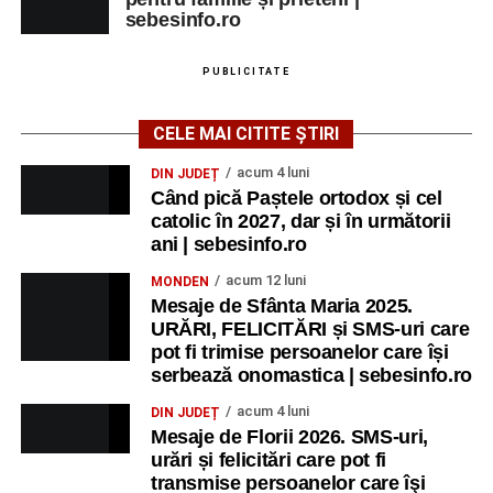
sebesinfo.ro
PUBLICITATE
CELE MAI CITITE ȘTIRI
acum 4 luni
DIN JUDEȚ
Când pică Paștele ortodox și cel
catolic în 2027, dar și în următorii
ani | sebesinfo.ro
acum 12 luni
MONDEN
Mesaje de Sfânta Maria 2025.
URĂRI, FELICITĂRI și SMS-uri care
pot fi trimise persoanelor care își
serbează onomastica | sebesinfo.ro
acum 4 luni
DIN JUDEȚ
Mesaje de Florii 2026. SMS-uri,
urări și felicitări care pot fi
transmise persoanelor care îşi