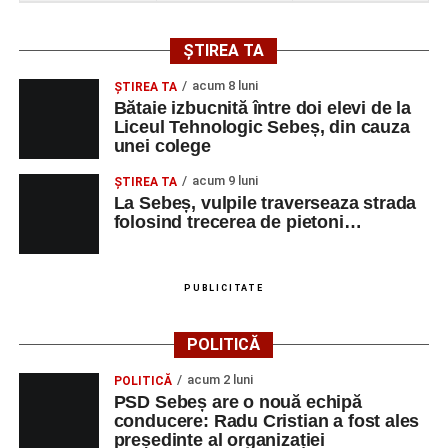
energetică.
Investiția intră astfel într-o etapă concretă de dezvoltare,
ȘTIREA TA
într-un moment în care capacitățile de stocare devin tot
acum 8 luni
ŞTIREA TA
mai importante pentru integrarea energiei regenerabile și
Bătaie izbucnită între doi elevi de la
pentru flexibilizarea producției în sistemul energetic.
Liceul Tehnologic Sebeș, din cauza
unei colege
acum 9 luni
ŞTIREA TA
La Sebeș, vulpile traverseaza strada
Adaugă-ne ca sursă preferată
folosind trecerea de pietoni…
Urmărește-ne pe Google News
PUBLICITATE
Ultimele știri din Sebeș
POLITICĂ
Locuri de muncă în Vințu de Jos, disponibile la 10
acum 2 luni
POLITICĂ
august 2026. AJOFM Alba a publicat lista
PSD Sebeș are o nouă echipă
posturilor vacante
conducere: Radu Cristian a fost ales
președinte al organizației
Accident rutier pe DN 67C, la Martinie: două