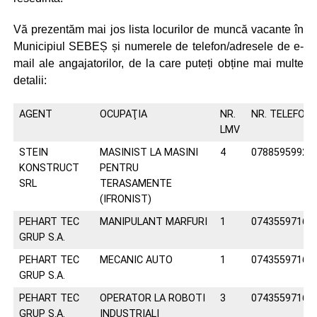
Vă prezentăm mai jos lista locurilor de muncă vacante în
Municipiul SEBEȘ și numerele de telefon/adresele de e-
mail ale angajatorilor, de la care puteți obține mai multe
detalii:
AGENT
OCUPAŢIA
NR.
NR. TELEFON/
LMV
STEIN
MASINIST LA MASINI
4
0788595992
KONSTRUCT
PENTRU
SRL
TERASAMENTE
(IFRONIST)
PEHART TEC
MANIPULANT MARFURI
1
0743559716
GRUP S.A.
PEHART TEC
MECANIC AUTO
1
0743559716
GRUP S.A.
PEHART TEC
OPERATOR LA ROBOTI
3
0743559716
GRUP S.A.
INDUSTRIALI