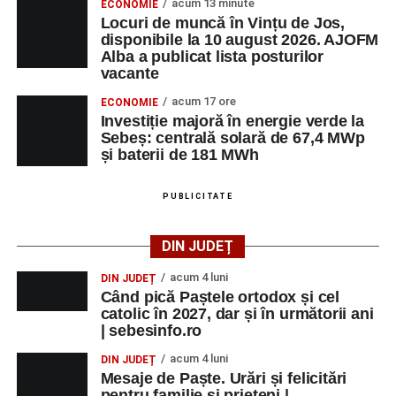
acum 13 minute
ECONOMIE
Locuri de muncă în Vințu de Jos,
disponibile la 10 august 2026. AJOFM
Alba a publicat lista posturilor
vacante
acum 17 ore
ECONOMIE
Investiție majoră în energie verde la
Sebeș: centrală solară de 67,4 MWp
și baterii de 181 MWh
PUBLICITATE
DIN JUDEȚ
acum 4 luni
DIN JUDEȚ
Când pică Paștele ortodox și cel
catolic în 2027, dar și în următorii ani
| sebesinfo.ro
acum 4 luni
DIN JUDEȚ
Mesaje de Paște. Urări și felicitări
pentru familie și prieteni |