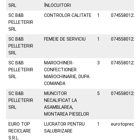
SRL
ÎNLOCUITORI
SC B&B
CONTROLOR CALITATE
1
0745580122
PELLETERIR
SRL
SC B&B
FEMEIE DE SERVICIU
1
0745580122
PELLETERIR
SRL
SC B&B
MAROCHINER-
3
0745580122
PELLETERIR
CONFECTIONER
SRL
MAROCHINARIE, DUPA
COMANDA
SC B&B
MUNCITOR
5
0745580122
PELLETERIR
NECALIFICAT LA
SRL
ASAMBLAREA,
MONTAREA PIESELOR
EURO TOP
LUCRATOR PENTRU
1
eurotoprecic
RECICLARE
SALUBRIZARE
S.R.L.