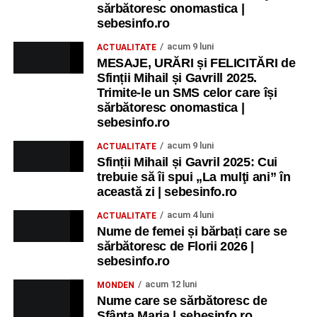
sărbătoresc onomastica |
sebesinfo.ro
acum 9 luni
ACTUALITATE
MESAJE, URĂRI și FELICITĂRI de
Sfinții Mihail și Gavrill 2025.
Trimite-le un SMS celor care își
sărbătoresc onomastica |
sebesinfo.ro
acum 9 luni
ACTUALITATE
Sfinții Mihail și Gavril 2025: Cui
trebuie să îi spui „La mulţi ani” în
această zi | sebesinfo.ro
acum 4 luni
ACTUALITATE
Nume de femei și bărbați care se
sărbătoresc de Florii 2026 |
sebesinfo.ro
acum 12 luni
MONDEN
Nume care se sărbătoresc de
Sfânta Maria | sebesinfo.ro