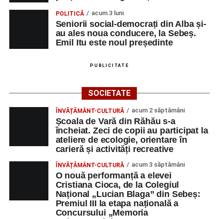
autoturisme implicate, patru persoane
acum 3 luni
POLITICĂ
transportate la spital
Seniorii social-democrați din Alba și-
au ales noua conducere, la Sebeș.
Investiție majoră în energie verde la Sebeș:
Emil Itu este noul președinte
centrală solară de 67,4 MWp și baterii de 181 MWh
PUBLICITATE
SOCIETATE
acum 2 săptămâni
ÎNVĂȚĂMÂNT-CULTURĂ
Școala de Vară din Răhău s-a
încheiat. Zeci de copii au participat la
ateliere de ecologie, orientare în
carieră și activități recreative
acum 3 săptămâni
ÎNVĂȚĂMÂNT-CULTURĂ
O nouă performanță a elevei
Cristiana Cioca, de la Colegiul
Național „Lucian Blaga” din Sebeș:
Premiul III la etapa națională a
Concursului „Memoria