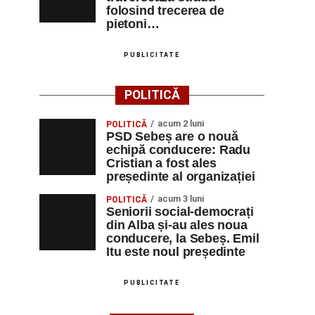
folosind trecerea de
pietoni…
PUBLICITATE
POLITICĂ
acum 2 luni
POLITICĂ
PSD Sebeș are o nouă
echipă conducere: Radu
Cristian a fost ales
președinte al organizației
acum 3 luni
POLITICĂ
Seniorii social-democrați
din Alba și-au ales noua
conducere, la Sebeș. Emil
Itu este noul președinte
PUBLICITATE