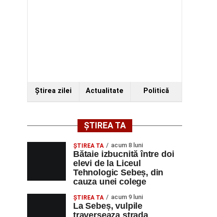
Ştirea zilei
Actualitate
Politică
ȘTIREA TA
acum 8 luni
ŞTIREA TA
Bătaie izbucnită între doi
elevi de la Liceul
Tehnologic Sebeș, din
cauza unei colege
acum 9 luni
ŞTIREA TA
La Sebeș, vulpile
traverseaza strada