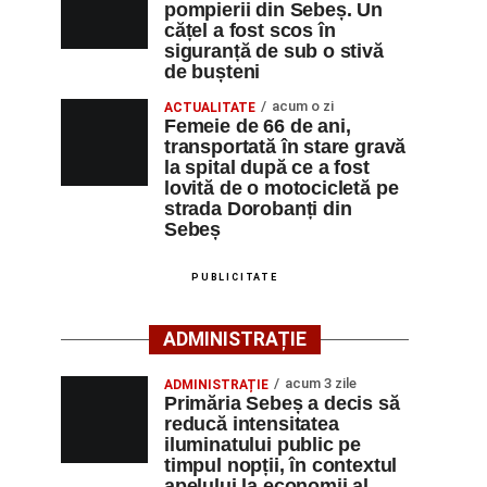
pompierii din Sebeș. Un
cățel a fost scos în
siguranță de sub o stivă
de bușteni
acum o zi
ACTUALITATE
Femeie de 66 de ani,
transportată în stare gravă
la spital după ce a fost
lovită de o motocicletă pe
strada Dorobanți din
Sebeș
PUBLICITATE
ADMINISTRAȚIE
acum 3 zile
ADMINISTRAȚIE
Primăria Sebeș a decis să
reducă intensitatea
iluminatului public pe
timpul nopții, în contextul
apelului la economii al