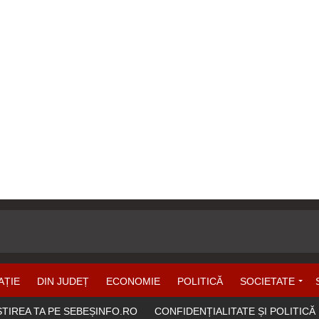
AȚIE
DIN JUDEȚ
ECONOMIE
POLITICĂ
SOCIETATE
ȘTIREA TA PE SEBEȘINFO.RO
CONFIDENȚIALITATE ȘI POLITICĂ