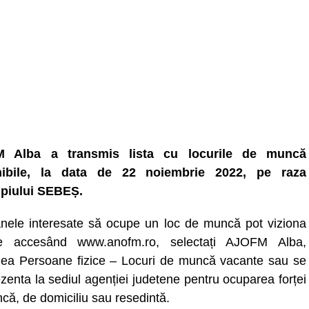
 Alba a transmis lista cu locurile de muncă
nibile, la data de 22 noiembrie 2022, pe raza
piului SEBEȘ.
nele interesate să ocupe un loc de muncă pot viziona
ele accesând www.anofm.ro, selectați AJOFM Alba,
nea Persoane fizice – Locuri de muncă vacante sau se
zenta la sediul agenției judetene pentru ocuparea forței
că, de domiciliu sau resedintă.