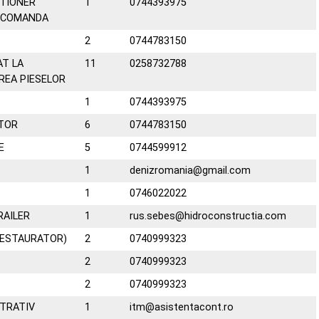
TIONER
1
0744393975
A COMANDA
2
0744783150
AT LA
11
0258732788
REA PIESELOR
1
0744393975
ITOR
6
0744783150
E
5
0744599912
1
denizromania@gmail.com
1
0746022022
AILER
1
rus.sebes@hidroconstructia.com
RESTAURATOR)
2
0740999323
2
0740999323
2
0740999323
TRATIV
1
itm@asistentacont.ro