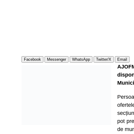
Facebook
Messenger
WhatsApp
Twitter/X
Email
AJOFM
dispo
Munici
Persoa
ofert
secțiu
pot pre
de mun