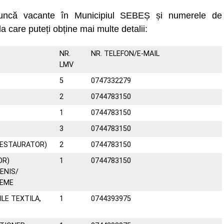
muncă vacante în Municipiul SEBEȘ și numerele de
la care puteți obține mai multe detalii:
NR.
NR. TELEFON/E-MAIL
LMV
5
0747332279
2
0744783150
1
0744783150
3
0744783150
RESTAURATOR)
2
0744783150
OR)
1
0744783150
ENIS/
REME
ILE TEXTILA,
1
0744393975