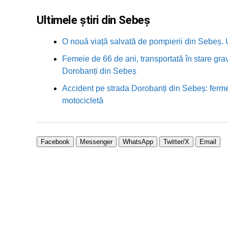
Ultimele știri din Sebeș
O nouă viață salvată de pompierii din Sebeș. U
Femeie de 66 de ani, transportată în stare grav
Dorobanți din Sebeș
Accident pe strada Dorobanți din Sebeș: fermei
motocicletă
Facebook
Messenger
WhatsApp
Twitter/X
Email