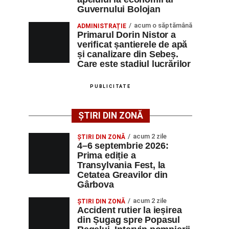
Guvernului Bolojan
acum o săptămână
ADMINISTRAȚIE
Primarul Dorin Nistor a
verificat șantierele de apă
și canalizare din Sebeș.
Care este stadiul lucrărilor
PUBLICITATE
ȘTIRI DIN ZONĂ
acum 2 zile
ȘTIRI DIN ZONĂ
4–6 septembrie 2026:
Prima ediție a
Transylvania Fest, la
Cetatea Greavilor din
Gârbova
acum 2 zile
ȘTIRI DIN ZONĂ
Accident rutier la ieșirea
din Șugag spre Popasul