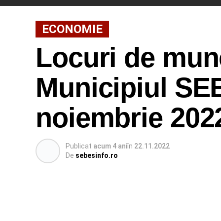
ECONOMIE
Locuri de munc
Municipiul SEB
noiembrie 202
Publicat
acum 4 ani
în
22.11.2022
De
sebesinfo.ro