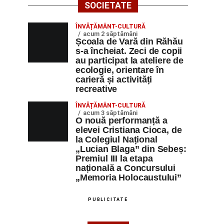
SOCIETATE
ÎNVĂȚĂMÂNT-CULTURĂ
acum 2 săptămâni
Școala de Vară din Răhău
s-a încheiat. Zeci de copii
au participat la ateliere de
ecologie, orientare în
carieră și activități
recreative
ÎNVĂȚĂMÂNT-CULTURĂ
acum 3 săptămâni
O nouă performanță a
elevei Cristiana Cioca, de
la Colegiul Național
„Lucian Blaga” din Sebeș:
Premiul III la etapa
națională a Concursului
„Memoria Holocaustului”
PUBLICITATE