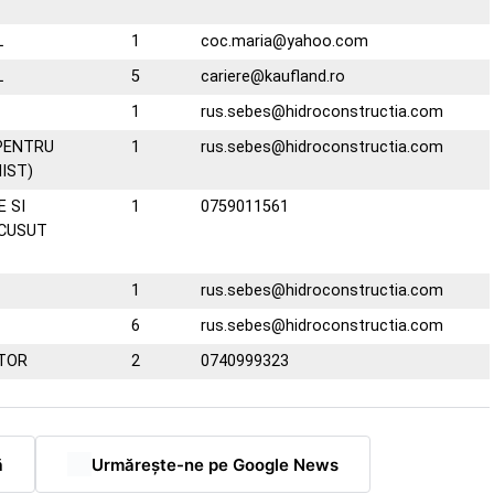
L
1
coc.maria@yahoo.com
L
5
cariere@kaufland.ro
1
rus.sebes@hidroconstructia.com
 PENTRU
1
rus.sebes@hidroconstructia.com
IST)
 SI
1
0759011561
 CUSUT
1
rus.sebes@hidroconstructia.com
6
rus.sebes@hidroconstructia.com
ITOR
2
0740999323
ă
Urmărește-ne pe Google News