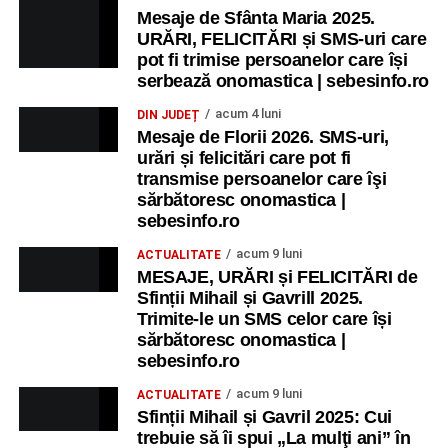
Mesaje de Sfânta Maria 2025.
URĂRI, FELICITĂRI și SMS-uri care
pot fi trimise persoanelor care își
serbează onomastica | sebesinfo.ro
acum 4 luni
DIN JUDEȚ
Mesaje de Florii 2026. SMS-uri,
urări și felicitări care pot fi
transmise persoanelor care îşi
sărbătoresc onomastica |
sebesinfo.ro
acum 9 luni
ACTUALITATE
MESAJE, URĂRI și FELICITĂRI de
Sfinții Mihail și Gavrill 2025.
Trimite-le un SMS celor care își
sărbătoresc onomastica |
sebesinfo.ro
acum 9 luni
ACTUALITATE
Sfinții Mihail și Gavril 2025: Cui
trebuie să îi spui „La mulţi ani” în