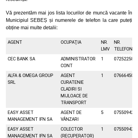
Vă prezentăm mai jos lista locurilor de muncă vacante în
Municipiul SEBEȘ și numerele de telefon la care puteți
obține mai multe detalii:
AGENT
OCUPAŢIA
NR.
NR.
LMV
TELEFON
CEC BANK SA
ADMINISTRATOR
1
072522588
CONT
ALFA & OMEGA GROUP
AGENT
1
076664504
SRL
CURATENIE
CLADIRI SI
MIJLOACE DE
TRANSPORT
EASY ASSET
AGENT DE
5
075509426
MANAGEMENT IFN SA
VÂNZARI
EASY ASSET
COLECTOR
1
075509426
MANAGEMENT IFN SA
(RECUPERATOR)