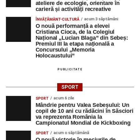
ateliere de ecologie, orientare în
carieră și activități recreative
acum 3 săptămâni
ÎNVĂȚĂMÂNT-CULTURĂ
O nouă performanță a elevei
Cristiana Cioca, de la Colegiul
Național „Lucian Blaga” din Sebeș:
Premiul III la etapa națională a
Concursului „Memoria
Holocaustului”
PUBLICITATE
SPORT
acum 6 zile
SPORT
Mândrie pentru Valea Sebeșului: Un
copil de 10 ani cu rădăcini în Săsciori
va reprezenta România la
Campionatul Mondial de Kickboxing
acum o săptămână
SPORT
O nouă victorie în meciurile de