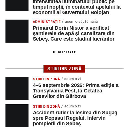
intensitatea iluminatului public pe
adrese de e-mail, pentru ca persoanele interesate să
timpul nopții, în contextul apelului la
poată solicita detalii despre condițiile de angajare,
economii al Guvernului Bolojan
programul de lucru și procesul de recrutare.
acum o săptămână
ADMINISTRAȚIE
Primarul Dorin Nistor a verificat
Mai jos puteți consulta lista completă a locurilor de
șantierele de apă și canalizare din
muncă disponibile în comuna Săsciori la data de 4
Sebeș. Care este stadiul lucrărilor
august 2026, precum și datele de contact ale
angajatorilor:
PUBLICITATE
AGENT
OCUPAŢIA
NR.
NR.
ȘTIRI DIN ZONĂ
LMV
TELEFON/E-
MAIL
acum o zi
ȘTIRI DIN ZONĂ
4–6 septembrie 2026: Prima ediție a
SC Maier
OPERATOR LA
1
0752826367
Transylvania Fest, la Cetatea
Technology Srl
MASINI-UNELTE
Greavilor din Gârbova
CU COMANDA
NUMERICA
acum o zi
ȘTIRI DIN ZONĂ
Accident rutier la ieșirea din Șugag
spre Popasul Regelui. Intervin
pompierii din Sebeș