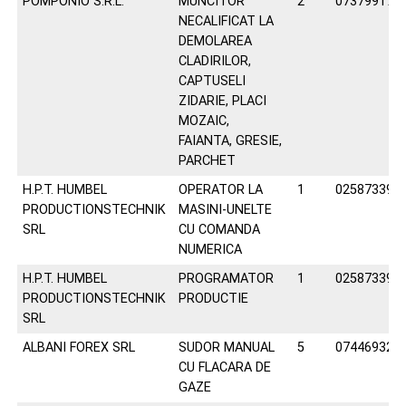
POMPONIO S.R.L.
MUNCITOR
2
073799177
NECALIFICAT LA
DEMOLAREA
CLADIRILOR,
CAPTUSELI
ZIDARIE, PLACI
MOZAIC,
FAIANTA, GRESIE,
PARCHET
H.P.T. HUMBEL
OPERATOR LA
1
025873392
PRODUCTIONSTECHNIK
MASINI-UNELTE
SRL
CU COMANDA
NUMERICA
H.P.T. HUMBEL
PROGRAMATOR
1
025873392
PRODUCTIONSTECHNIK
PRODUCTIE
SRL
ALBANI FOREX SRL
SUDOR MANUAL
5
074469329
CU FLACARA DE
GAZE