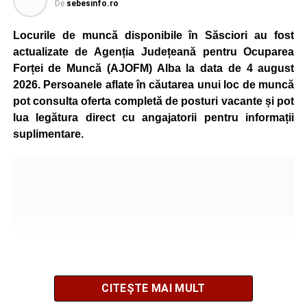
De
sebesinfo.ro
Kronospan se numără printre cei mai mari consumatori de
energie electrică din România. O parte din necesarul
Locurile de muncă disponibile în Săsciori au fost
energetic este acoperită prin producția proprie de energie,
actualizate de Agenția Județeană pentru Ocuparea
realizată cu ajutorul panourilor fotovoltaice și al unităților
Forței de Muncă (AJOFM) Alba la data de 4 august
de cogenerare.
2026. Persoanele aflate în căutarea unui loc de muncă
pot consulta oferta completă de posturi vacante și pot
Reprezentanții companiei afirmă că vor continua
lua legătura direct cu angajatorii pentru informații
colaborarea cu autoritățile și operatorii din domeniul
suplimentare.
energetic pentru a contribui la depășirea perioadei dificile
și la menținerea stabilității Sistemului Energetic Național.
Adaugă-ne ca sursă preferată
Urmărește-ne pe Google News
CITEȘTE MAI MULT
Ultimele știri din Sebeș