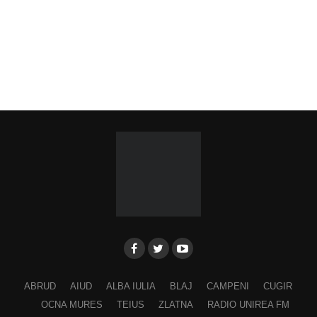
ABRUD
AIUD
ALBA IULIA
BLAJ
CAMPENI
CUGIR
OCNA MURES
TEIUS
ZLATNA
RADIO UNIREA FM