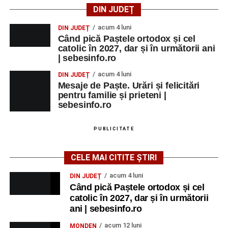
DIN JUDEȚ
acum 4 luni
DIN JUDEȚ
Când pică Paștele ortodox și cel
catolic în 2027, dar și în următorii ani
| sebesinfo.ro
acum 4 luni
DIN JUDEȚ
Mesaje de Paște. Urări și felicitări
pentru familie și prieteni |
sebesinfo.ro
PUBLICITATE
CELE MAI CITITE ȘTIRI
acum 4 luni
DIN JUDEȚ
Când pică Paștele ortodox și cel
catolic în 2027, dar și în următorii
ani | sebesinfo.ro
acum 12 luni
MONDEN