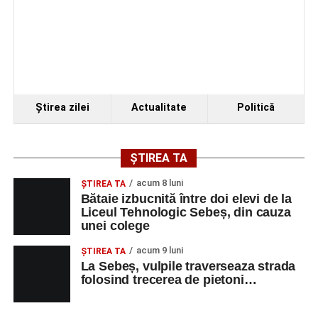
Ştirea zilei
Actualitate
Politică
ȘTIREA TA
acum 8 luni
ŞTIREA TA
Bătaie izbucnită între doi elevi de la
Liceul Tehnologic Sebeș, din cauza
unei colege
acum 9 luni
ŞTIREA TA
La Sebeș, vulpile traverseaza strada
folosind trecerea de pietoni…