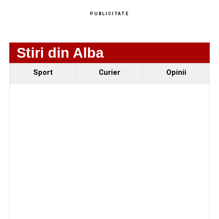
Adaugă-ne ca sursă preferată
PUBLICITATE
Urmărește-ne pe Google News
Stiri din Alba
Ultimele știri din Sebeș
Sport
Curier
Opinii
Femeie de 66 de ani, transportată în stare gravă la
spital după ce a fost lovită de o motocicletă pe
strada Dorobanți din Sebeș
Accident pe strada Dorobanți din Sebeș: fermeie
de 66 de ani rănită grav, după ce a fost lovită de o
motocicletă
4–6 septembrie 2026: Prima ediție a Transylvania
Fest, la Cetatea Greavilor din Gârbova