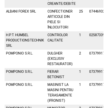
CREANTE/DEBITE
ALBANI FOREX SRL
CONFECTIONER
25
074469329
ARTICOLE DIN
PIELE SI
ÎNLOCUITORI
H.P.T. HUMBEL
CONTROLOR
1
025873392
PRODUCTIONSTECHNIK
CALITATE
SRL
POMPONIO S.R.L.
DULGHER
2
073799177
(EXCLUSIV
RESTAURATOR)
POMPONIO S.R.L.
FIERAR
1
073799177
BETONIST
POMPONIO S.R.L.
MASINIST LA
1
073799177
MASINI PENTRU
TERASAMENTE
(IFRONIST)