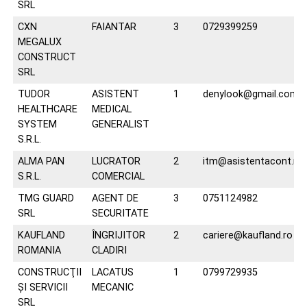
SRL
CXN
FAIANTAR
3
0729399259
MEGALUX
CONSTRUCT
SRL
TUDOR
ASISTENT
1
denylook@gmail.com
HEALTHCARE
MEDICAL
SYSTEM
GENERALIST
S.R.L.
ALMA PAN
LUCRATOR
2
itm@asistentacont.ro
S.R.L.
COMERCIAL
TMG GUARD
AGENT DE
3
0751124982
SRL
SECURITATE
KAUFLAND
ÎNGRIJITOR
2
cariere@kaufland.ro
ROMANIA
CLADIRI
CONSTRUCŢII
LACATUS
1
0799729935
ŞI SERVICII
MECANIC
SRL