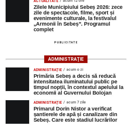
acum 12 ore
ACTUALITATE
Cei interesați pot consulta toate locurile de muncă
Zilele Municipiului Sebeș 2026: zece
zile de spectacole, filme, sport și
disponibile accesând platforma oficială ANOFM,
evenimente culturale, la festivalul
selectând
AJOFM Alba
, apoi secțiunea
„Persoane fizice
„Armonii în Sebeș”. Programul
– Locuri de muncă vacante”
. De asemenea, informații
complet
pot fi obținute direct de la sediul AJOFM Alba sau de la
agenția teritorială de care aparține persoana aflată în
PUBLICITATE
căutarea unui loc de muncă.
ADMINISTRAȚIE
Lista publicată de AJOFM Alba include, pe lângă
denumirea posturilor vacante din Săsciori, și datele de
acum o zi
ADMINISTRAȚIE
contact ale angajatorilor, precum numere de telefon și
Primăria Sebeș a decis să reducă
intensitatea iluminatului public pe
adrese de e-mail, pentru ca persoanele interesate să
timpul nopții, în contextul apelului la
poată solicita detalii despre condițiile de angajare,
economii al Guvernului Bolojan
programul de lucru și procesul de recrutare.
acum 7 zile
ADMINISTRAȚIE
Primarul Dorin Nistor a verificat
Mai jos puteți consulta lista completă a locurilor de
șantierele de apă și canalizare din
muncă disponibile în comuna Săsciori la data de 4
Sebeș. Care este stadiul lucrărilor
august 2026, precum și datele de contact ale
angajatorilor: