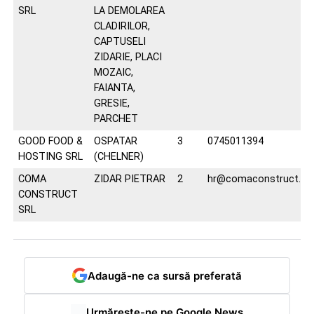
SRL
LA DEMOLAREA
CLADIRILOR,
CAPTUSELI
ZIDARIE, PLACI
MOZAIC,
FAIANTA,
GRESIE,
PARCHET
GOOD FOOD &
OSPATAR
3
0745011394
HOSTING SRL
(CHELNER)
COMA
ZIDAR PIETRAR
2
hr@comaconstruct.ro
CONSTRUCT
SRL
Adaugă-ne ca sursă preferată
Urmărește-ne pe Google News