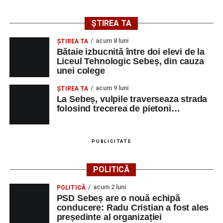
ȘTIREA TA
acum 8 luni
ŞTIREA TA
Bătaie izbucnită între doi elevi de la
Liceul Tehnologic Sebeș, din cauza
unei colege
acum 9 luni
ŞTIREA TA
La Sebeș, vulpile traverseaza strada
folosind trecerea de pietoni…
PUBLICITATE
POLITICĂ
acum 2 luni
POLITICĂ
PSD Sebeș are o nouă echipă
conducere: Radu Cristian a fost ales
președinte al organizației