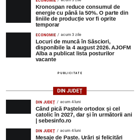
ECONOMIE
Kronospan reduce consumul de
energie cu până la 50%. O parte din
liniile de producție vor fi oprite
temporar
acum 3 zile
ECONOMIE
Locuri de muncă în Săsciori,
disponibile la 4 august 2026. AJOFM
Alba a publicat lista posturilor
vacante
PUBLICITATE
DIN JUDEȚ
acum 4 luni
DIN JUDEȚ
Când pică Paștele ortodox și cel
catolic în 2027, dar și în următorii ani
| sebesinfo.ro
acum 4 luni
DIN JUDEȚ
Mesaje de Paște. Urări și felicitări