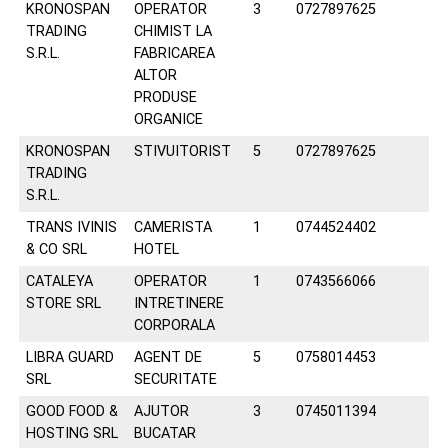
KRONOSPAN
OPERATOR
3
0727897625
TRADING
CHIMIST LA
S.R.L.
FABRICAREA
ALTOR
PRODUSE
ORGANICE
KRONOSPAN
STIVUITORIST
5
0727897625
TRADING
S.R.L.
TRANS IVINIS
CAMERISTA
1
0744524402
& CO SRL
HOTEL
CATALEYA
OPERATOR
1
0743566066
STORE SRL
INTRETINERE
CORPORALA
LIBRA GUARD
AGENT DE
5
0758014453
SRL
SECURITATE
GOOD FOOD &
AJUTOR
3
0745011394
HOSTING SRL
BUCATAR