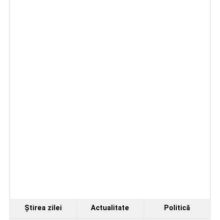
Fest, la Cetatea Greavilor din Gârbova
Accident rutier la ieșirea din Șugag spre Popasul
Regelui. Intervin pompierii din Sebeș
Biciclist de 70 de ani, rănit într-un accident rutier
produs pe strada Dorobanți din Sebeș
Ştirea zilei
Actualitate
Politică