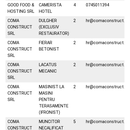
GOOD FOOD &
CAMERISTA
4
0745011394
HOSTING SRL
HOTEL
COMA
DULGHER
2
hr@comaconstruct.ro
CONSTRUCT
(EXCLUSIV
SRL
RESTAURATOR)
COMA
FIERAR
2
hr@comaconstruct.ro
CONSTRUCT
BETONIST
SRL
COMA
LACATUS
2
hr@comaconstruct.ro
CONSTRUCT
MECANIC
SRL
COMA
MASINIST LA
2
hr@comaconstruct.ro
CONSTRUCT
MASINI
SRL
PENTRU
TERASAMENTE
(IFRONIST)
COMA
MUNCITOR
5
hr@comaconstruct.ro
CONSTRUCT
NECALIFICAT