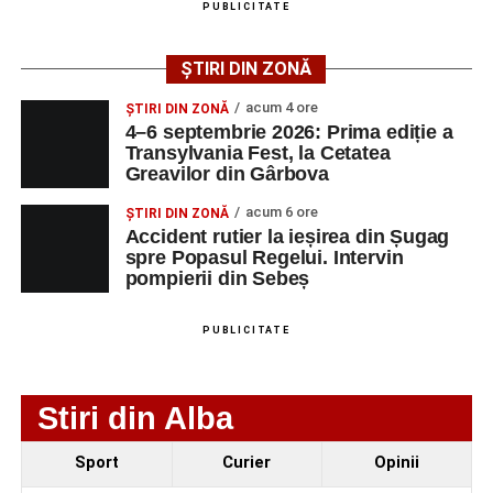
PUBLICITATE
AGENT
OCUPAŢIA
NR.
NR.
ȘTIRI DIN ZONĂ
LMV
TELEFON/E-
MAIL
acum 4 ore
ȘTIRI DIN ZONĂ
4–6 septembrie 2026: Prima ediție a
SC Maier
OPERATOR LA
1
0752826367
Transylvania Fest, la Cetatea
Technology Srl
MASINI-UNELTE
Greavilor din Gârbova
CU COMANDA
NUMERICA
acum 6 ore
ȘTIRI DIN ZONĂ
Accident rutier la ieșirea din Șugag
spre Popasul Regelui. Intervin
pompierii din Sebeș
Adaugă-ne ca sursă preferată
PUBLICITATE
Urmărește-ne pe Google News
Stiri din Alba
Ultimele știri din Sebeș
Sport
Curier
Opinii
4–6 septembrie 2026: Prima ediție a Transylvania