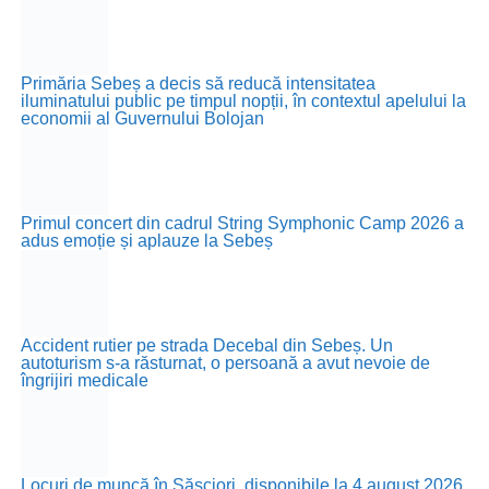
Primăria Sebeș a decis să reducă intensitatea
iluminatului public pe timpul nopții, în contextul apelului la
economii al Guvernului Bolojan
Primul concert din cadrul String Symphonic Camp 2026 a
adus emoție și aplauze la Sebeș
Accident rutier pe strada Decebal din Sebeș. Un
autoturism s-a răsturnat, o persoană a avut nevoie de
îngrijiri medicale
Locuri de muncă în Săsciori, disponibile la 4 august 2026.