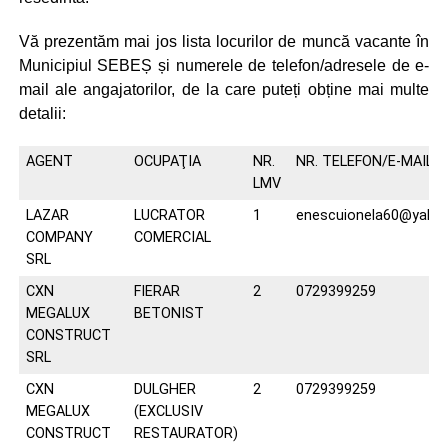
Vă prezentăm mai jos lista locurilor de muncă vacante în
Municipiul SEBEȘ și numerele de telefon/adresele de e-
mail ale angajatorilor, de la care puteți obține mai multe
detalii:
AGENT
OCUPAŢIA
NR.
NR. TELEFON/E-MAIL
LMV
LAZAR
LUCRATOR
1
enescuionela60@yaho
COMPANY
COMERCIAL
SRL
CXN
FIERAR
2
0729399259
MEGALUX
BETONIST
CONSTRUCT
SRL
CXN
DULGHER
2
0729399259
MEGALUX
(EXCLUSIV
CONSTRUCT
RESTAURATOR)