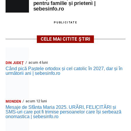
pentru familie și prieteni |
sebesinfo.ro
PUBLICITATE
CELE MAI CITITE ȘTIRI
acum 4 luni
DIN JUDEȚ
Când pică Paștele ortodox și cel catolic în 2027, dar și în
următorii ani | sebesinfo.ro
acum 12 luni
MONDEN
Mesaje de Sfânta Maria 2025. URĂRI, FELICITĂRI și
SMS-uri care pot fi trimise persoanelor care își serbează
onomastica | sebesinfo.ro