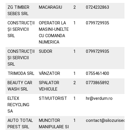
ZG TIMBER
MACARAGIU
2
0724232863
SEBES SRL
CONSTRUCŢII
OPERATOR LA
1
0799729935
ŞI SERVICII
MASINI-UNELTE
SRL
CU COMANDA
NUMERICA
CONSTRUCŢII
SUDOR
1
0799729935
ŞI SERVICII
SRL
TRIMODA SRL
VÂNZATOR
1
0755461400
BEAUTY CAR
SPALATOR
2
0773865892
WASH SRL
VEHICULE
ELTEX
STIVUITORIST
1
hr@verdum.ro
RECYCLING
SA
AUTO TOTAL
MUNCITOR
1
contact@silozurisecon
PREST SRL
MANIPULARE SI