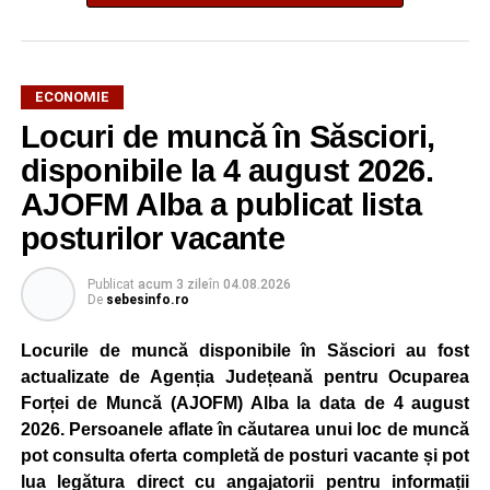
ECONOMIE
Potrivit unui comunicat al companiei, măsura va fi aplicată
Locuri de muncă în Săsciori,
gradual, în funcție de necesitățile sistemului energetic.
Reprezentanții Kronospan precizează că evoluția situației
disponibile la 4 august 2026.
este monitorizată permanent, iar activitatea va reveni la
AJOFM Alba a publicat lista
capacitate normală imediat ce condițiile vor permite.
posturilor vacante
Compania dă asigurări că oprirea temporară a unor linii
de producție nu va afecta livrările către clienți.
Publicat
acum 3 zile
în
04.08.2026
De
sebesinfo.ro
Kronospan se numără printre cei mai mari consumatori de
energie electrică din România. O parte din necesarul
Locurile de muncă disponibile în Săsciori au fost
energetic este acoperită prin producția proprie de energie,
actualizate de Agenția Județeană pentru Ocuparea
realizată cu ajutorul panourilor fotovoltaice și al unităților
Forței de Muncă (AJOFM) Alba la data de 4 august
de cogenerare.
2026. Persoanele aflate în căutarea unui loc de muncă
pot consulta oferta completă de posturi vacante și pot
Reprezentanții companiei afirmă că vor continua
lua legătura direct cu angajatorii pentru informații