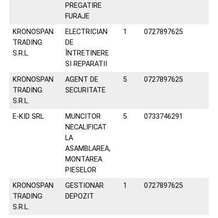
PREGATIRE
FURAJE
KRONOSPAN
ELECTRICIAN
1
0727897625
TRADING
DE
S.R.L.
ÎNTRETINERE
SI REPARATII
KRONOSPAN
AGENT DE
5
0727897625
TRADING
SECURITATE
S.R.L.
E-KID SRL
MUNCITOR
5
0733746291
NECALIFICAT
LA
ASAMBLAREA,
MONTAREA
PIESELOR
KRONOSPAN
GESTIONAR
1
0727897625
TRADING
DEPOZIT
S.R.L.