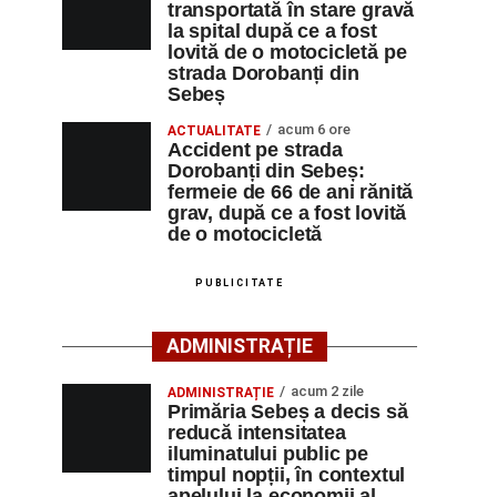
transportată în stare gravă
la spital după ce a fost
lovită de o motocicletă pe
strada Dorobanți din
Sebeș
acum 6 ore
ACTUALITATE
Accident pe strada
Dorobanți din Sebeș:
fermeie de 66 de ani rănită
grav, după ce a fost lovită
de o motocicletă
PUBLICITATE
ADMINISTRAȚIE
acum 2 zile
ADMINISTRAȚIE
Primăria Sebeș a decis să
reducă intensitatea
iluminatului public pe
timpul nopții, în contextul
apelului la economii al