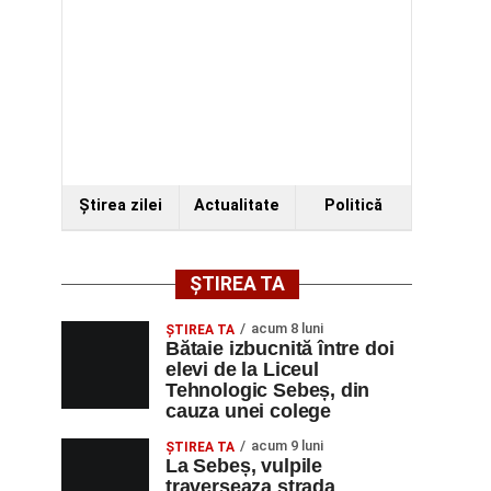
Ştirea zilei
Actualitate
Politică
ȘTIREA TA
acum 8 luni
ŞTIREA TA
Bătaie izbucnită între doi
elevi de la Liceul
Tehnologic Sebeș, din
cauza unei colege
acum 9 luni
ŞTIREA TA
La Sebeș, vulpile
traverseaza strada