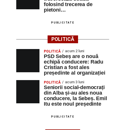
folosind trecerea de
pietoni…
PUBLICITATE
POLITICĂ
acum 2 luni
POLITICĂ
PSD Sebeș are o nouă
echipă conducere: Radu
Cristian a fost ales
președinte al organizației
acum 3 luni
POLITICĂ
Seniorii social-democrați
din Alba și-au ales noua
conducere, la Sebeș. Emil
Itu este noul președinte
PUBLICITATE