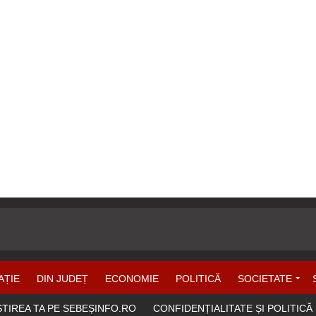
AȚIE
DIN JUDEȚ
ECONOMIE
POLITICĂ
SOCIETATE
ȘTIREA TA PE SEBEȘINFO.RO
CONFIDENȚIALITATE ȘI POLITICĂ