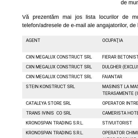
de mun
Vă prezentăm mai jos lista locurilor de 
telefon/adresele de e-mail ale angajatorilor, de 
AGENT
OCUPAŢIA
CXN MEGALUX CONSTRUCT SRL
FIERAR BETONIS
CXN MEGALUX CONSTRUCT SRL
DULGHER (EXCLU
CXN MEGALUX CONSTRUCT SRL
FAIANTAR
STEIN KONSTRUCT SRL
MASINIST LA MA
TERASAMENTE (I
CATALEYA STORE SRL
OPERATOR INTR
TRANS IVINIS CO SRL
CAMERISTA HOT
KRONOSPAN TRADING S.R.L.
STIVUITORIST
KRONOSPAN TRADING S.R.L.
OPERATOR CHIMI