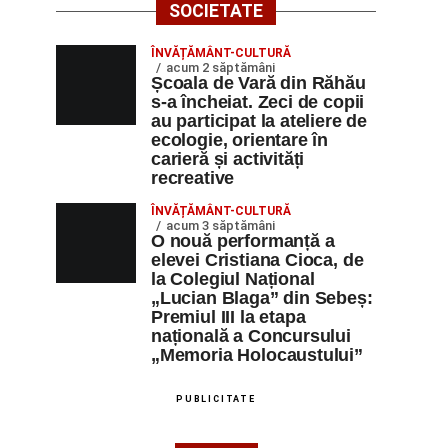
SOCIETATE
ÎNVĂȚĂMÂNT-CULTURĂ
acum 2 săptămâni
Școala de Vară din Răhău
s-a încheiat. Zeci de copii
au participat la ateliere de
ecologie, orientare în
carieră și activități
recreative
ÎNVĂȚĂMÂNT-CULTURĂ
acum 3 săptămâni
O nouă performanță a
elevei Cristiana Cioca, de
la Colegiul Național
„Lucian Blaga” din Sebeș:
Premiul III la etapa
națională a Concursului
„Memoria Holocaustului”
PUBLICITATE