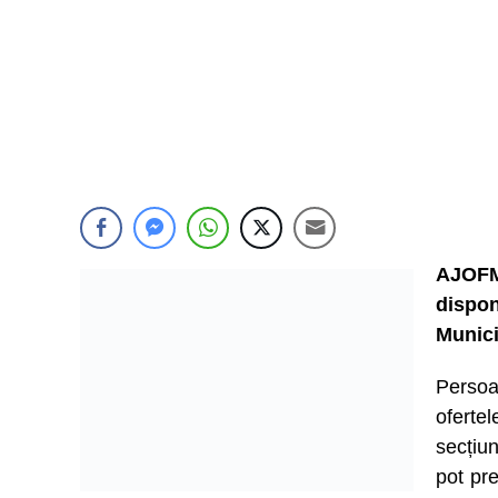
AJOFM
dispo
Munici
Persoa
ofert
secțiu
pot pre