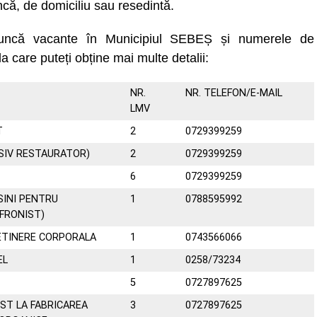
că, de domiciliu sau resedintă.
muncă vacante în Municipiul SEBEȘ și numerele de
la care puteți obține mai multe detalii:
NR.
NR. TELEFON/E-MAIL
LMV
T
2
0729399259
SIV RESTAURATOR)
2
0729399259
6
0729399259
SINI PENTRU
1
0788595992
FRONIST)
ETINERE CORPORALA
1
0743566066
EL
1
0258/73234
5
0727897625
ST LA FABRICAREA
3
0727897625