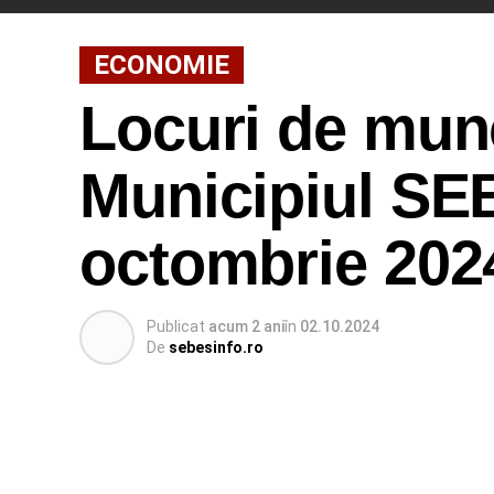
ECONOMIE
Locuri de munc
Municipiul SEB
octombrie 202
Publicat
acum 2 ani
în
02.10.2024
De
sebesinfo.ro