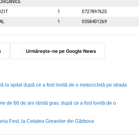
 ORGANICE
OZIT
1
0727897625
AL
1
0358401269
ă
Urmărește-ne pe Google News
ă la spital după ce a fost lovită de o motocicletă pe strada
e de 66 de ani rănită grav, după ce a fost lovită de o
nia Fest, la Cetatea Greavilor din Gârbova