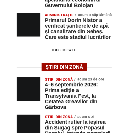
Guvernului Bolojan
acum o săptămână
ADMINISTRAȚIE
Primarul Dorin Nistor a
verificat șantierele de apă
și canalizare din Sebeș.
Care este stadiul lucrărilor
PUBLICITATE
ȘTIRI DIN ZONĂ
acum 23 de ore
ȘTIRI DIN ZONĂ
4–6 septembrie 2026:
Prima ediție a
Transylvania Fest, la
Cetatea Greavilor din
Gârbova
acum o zi
ȘTIRI DIN ZONĂ
Accident rutier la ieșirea
din Șugag spre Popasul