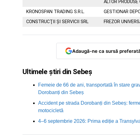
ALTOR PRODUSE
KRONOSPAN TRADING S.R.L.
GESTIONAR DEP
CONSTRUCŢII ŞI SERVICII SRL
FREZOR UNIVERS
Adaugă-ne ca sursă preferat
Ultimele știri din Sebeș
Femeie de 66 de ani, transportată în stare grav
Dorobanți din Sebeș
Accident pe strada Dorobanți din Sebeș: fermei
motocicletă
4–6 septembrie 2026: Prima ediție a Transylva