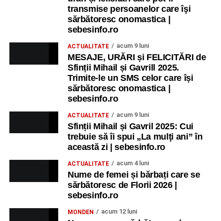
transmise persoanelor care îşi
sărbătoresc onomastica |
sebesinfo.ro
acum 9 luni
ACTUALITATE
MESAJE, URĂRI și FELICITĂRI de
Sfinții Mihail și Gavrill 2025.
Trimite-le un SMS celor care își
sărbătoresc onomastica |
sebesinfo.ro
acum 9 luni
ACTUALITATE
Sfinții Mihail și Gavril 2025: Cui
trebuie să îi spui „La mulţi ani” în
această zi | sebesinfo.ro
acum 4 luni
ACTUALITATE
Nume de femei și bărbați care se
sărbătoresc de Florii 2026 |
sebesinfo.ro
acum 12 luni
MONDEN