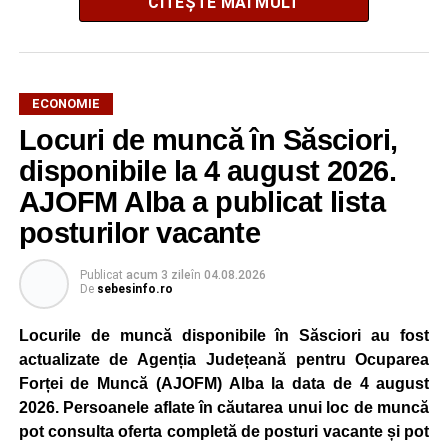
CITEȘTE MAI MULT
ECONOMIE
Potrivit unui comunicat al companiei, măsura va fi aplicată
Locuri de muncă în Săsciori,
gradual, în funcție de necesitățile sistemului energetic.
Reprezentanții Kronospan precizează că evoluția situației
disponibile la 4 august 2026.
este monitorizată permanent, iar activitatea va reveni la
AJOFM Alba a publicat lista
capacitate normală imediat ce condițiile vor permite.
posturilor vacante
Compania dă asigurări că oprirea temporară a unor linii
de producție nu va afecta livrările către clienți.
Publicat
acum 3 zile
în
04.08.2026
De
sebesinfo.ro
Kronospan se numără printre cei mai mari consumatori de
energie electrică din România. O parte din necesarul
Locurile de muncă disponibile în Săsciori au fost
energetic este acoperită prin producția proprie de energie,
actualizate de Agenția Județeană pentru Ocuparea
realizată cu ajutorul panourilor fotovoltaice și al unităților
Forței de Muncă (AJOFM) Alba la data de 4 august
de cogenerare.
2026. Persoanele aflate în căutarea unui loc de muncă
pot consulta oferta completă de posturi vacante și pot
Reprezentanții companiei afirmă că vor continua