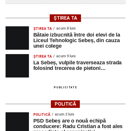
ȘTIREA TA
acum 8 luni
ŞTIREA TA
Bătaie izbucnită între doi elevi de la
Liceul Tehnologic Sebeș, din cauza
unei colege
acum 9 luni
ŞTIREA TA
La Sebeș, vulpile traverseaza strada
folosind trecerea de pietoni…
PUBLICITATE
POLITICĂ
acum 2 luni
POLITICĂ
PSD Sebeș are o nouă echipă
conducere: Radu Cristian a fost ales