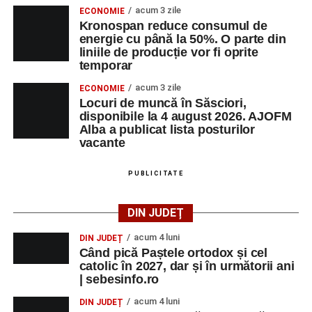
acum 3 zile
ECONOMIE
Kronospan reduce consumul de
energie cu până la 50%. O parte din
liniile de producție vor fi oprite
temporar
acum 3 zile
ECONOMIE
Locuri de muncă în Săsciori,
disponibile la 4 august 2026. AJOFM
Alba a publicat lista posturilor
vacante
PUBLICITATE
DIN JUDEȚ
acum 4 luni
DIN JUDEȚ
Când pică Paștele ortodox și cel
catolic în 2027, dar și în următorii ani
| sebesinfo.ro
acum 4 luni
DIN JUDEȚ