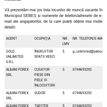
Vă prezentăm mai jos lista locurilor de muncă vacante în
Municipiul SEBEȘ și numerele de telefon/adresele de e-
mail ale angajatorilor, de la care puteți obține mai multe
detalii:
AGENT
OCUPAŢIA
NR.
NR. TELEFON/E-MAIL
LMV
GOLD
ÎNGRIJITOR
5
g_unlimited@yahoo.
UNLIMITED
SPATII VERZI
S.R.L.
ALBANI FOREX
CUSATOR
5
0744693292
SRL
PIESE DIN
PIELE SI
ÎNLOCUITORI
ALBANI FOREX
SUDOR
5
0744693292
SRL
ALBANI FOREX
TAPITER
5
0744693292