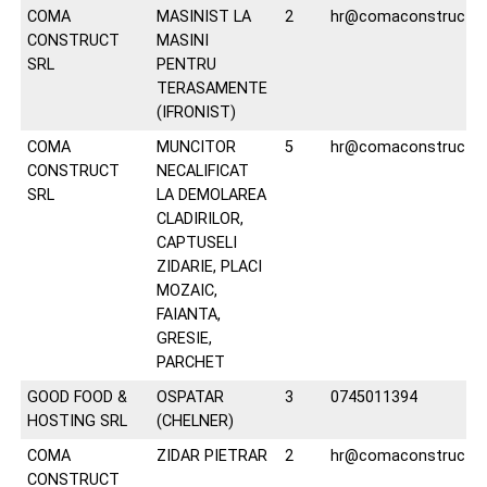
COMA
MASINIST LA
2
hr@comaconstruct.r
CONSTRUCT
MASINI
SRL
PENTRU
TERASAMENTE
(IFRONIST)
COMA
MUNCITOR
5
hr@comaconstruct.r
CONSTRUCT
NECALIFICAT
SRL
LA DEMOLAREA
CLADIRILOR,
CAPTUSELI
ZIDARIE, PLACI
MOZAIC,
FAIANTA,
GRESIE,
PARCHET
GOOD FOOD &
OSPATAR
3
0745011394
HOSTING SRL
(CHELNER)
COMA
ZIDAR PIETRAR
2
hr@comaconstruct.r
CONSTRUCT