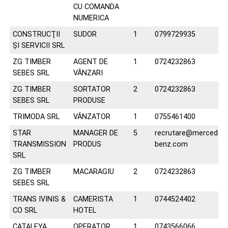
CU COMANDA
NUMERICA
CONSTRUCŢII
SUDOR
1
0799729935
ŞI SERVICII SRL
ZG TIMBER
AGENT DE
1
0724232863
SEBES SRL
VÂNZARI
ZG TIMBER
SORTATOR
2
0724232863
SEBES SRL
PRODUSE
TRIMODA SRL
VÂNZATOR
1
0755461400
STAR
MANAGER DE
5
recrutare@mercedes
TRANSMISSION
PRODUS
benz.com
SRL
ZG TIMBER
MACARAGIU
2
0724232863
SEBES SRL
TRANS IVINIS &
CAMERISTA
1
0744524402
CO SRL
HOTEL
CATALEYA
OPERATOR
1
0743566066