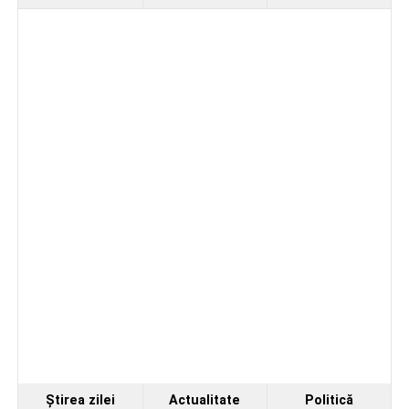
4–6 septembrie 2026: Prima ediție a Transylvania
Fest, la Cetatea Greavilor din Gârbova
Accident rutier la ieșirea din Șugag spre Popasul
Regelui. Intervin pompierii din Sebeș
Biciclist de 70 de ani, rănit într-un accident rutier
produs pe strada Dorobanți din Sebeș
Ştirea zilei
Actualitate
Politică