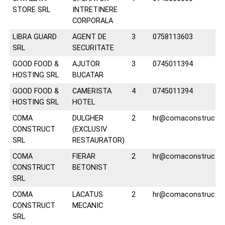
STORE SRL
INTRETINERE
CORPORALA
LIBRA GUARD
AGENT DE
3
0758113603
SRL
SECURITATE
GOOD FOOD &
AJUTOR
3
0745011394
HOSTING SRL
BUCATAR
GOOD FOOD &
CAMERISTA
4
0745011394
HOSTING SRL
HOTEL
COMA
DULGHER
2
hr@comaconstruct.r
CONSTRUCT
(EXCLUSIV
SRL
RESTAURATOR)
COMA
FIERAR
2
hr@comaconstruct.r
CONSTRUCT
BETONIST
SRL
COMA
LACATUS
2
hr@comaconstruct.r
CONSTRUCT
MECANIC
SRL