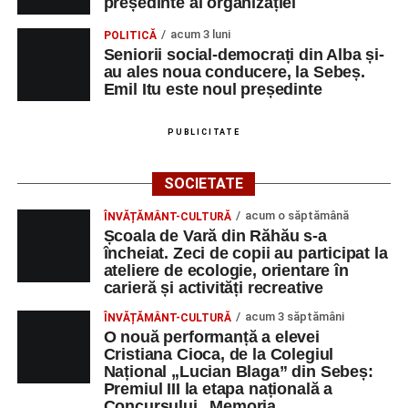
președinte al organizației
acum 3 luni
POLITICĂ
Seniorii social-democrați din Alba și-
au ales noua conducere, la Sebeș.
Emil Itu este noul președinte
PUBLICITATE
SOCIETATE
acum o săptămână
ÎNVĂȚĂMÂNT-CULTURĂ
Școala de Vară din Răhău s-a
încheiat. Zeci de copii au participat la
ateliere de ecologie, orientare în
carieră și activități recreative
acum 3 săptămâni
ÎNVĂȚĂMÂNT-CULTURĂ
O nouă performanță a elevei
Cristiana Cioca, de la Colegiul
Național „Lucian Blaga” din Sebeș:
Premiul III la etapa națională a
Concursului „Memoria