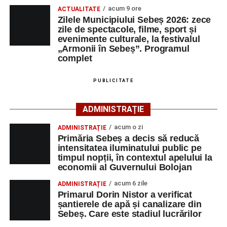
produs pe strada Dorobanți din Sebeș
acum 9 ore
ACTUALITATE
Cei interesați pot consulta toate locurile de muncă
Zilele Municipiului Sebeș 2026: zece
zile de spectacole, filme, sport și
disponibile accesând platforma oficială ANOFM,
evenimente culturale, la festivalul
selectând
AJOFM Alba
, apoi secțiunea
„Persoane fizice
„Armonii în Sebeș”. Programul
– Locuri de muncă vacante”
. De asemenea, informații
complet
pot fi obținute direct de la sediul AJOFM Alba sau de la
agenția teritorială de care aparține persoana aflată în
PUBLICITATE
căutarea unui loc de muncă.
ADMINISTRAȚIE
Lista publicată de AJOFM Alba include, pe lângă
denumirea posturilor vacante din Săsciori, și datele de
acum o zi
ADMINISTRAȚIE
contact ale angajatorilor, precum numere de telefon și
Primăria Sebeș a decis să reducă
intensitatea iluminatului public pe
adrese de e-mail, pentru ca persoanele interesate să
timpul nopții, în contextul apelului la
poată solicita detalii despre condițiile de angajare,
economii al Guvernului Bolojan
programul de lucru și procesul de recrutare.
acum 6 zile
ADMINISTRAȚIE
Primarul Dorin Nistor a verificat
Mai jos puteți consulta lista completă a locurilor de
șantierele de apă și canalizare din
muncă disponibile în comuna Săsciori la data de 4
Sebeș. Care este stadiul lucrărilor
august 2026, precum și datele de contact ale