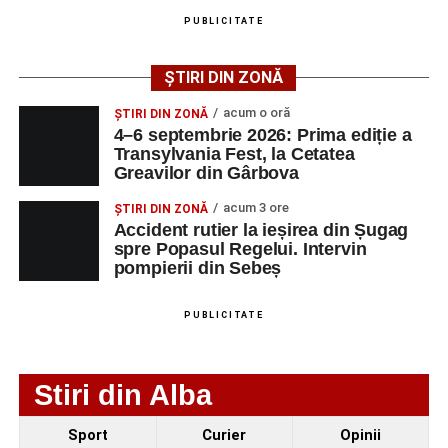
angajatorilor:
PUBLICITATE
AGENT
OCUPAŢIA
NR.
NR.
ȘTIRI DIN ZONĂ
LMV
TELEFON/E-
MAIL
acum o oră
ȘTIRI DIN ZONĂ
4–6 septembrie 2026: Prima ediție a
SC Maier
OPERATOR LA
1
0752826367
Transylvania Fest, la Cetatea
Technology Srl
MASINI-UNELTE
Greavilor din Gârbova
CU COMANDA
NUMERICA
acum 3 ore
ȘTIRI DIN ZONĂ
Accident rutier la ieșirea din Șugag
spre Popasul Regelui. Intervin
pompierii din Sebeș
Adaugă-ne ca sursă preferată
PUBLICITATE
Urmărește-ne pe Google News
Stiri din Alba
Ultimele știri din Sebeș
Sport
Curier
Opinii