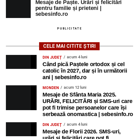
Mesaje de Paște. Urări și felicitări
pentru familie și prieteni |
sebesinfo.ro
PUBLICITATE
CELE MAI CITITE ȘTIRI
acum 4 luni
DIN JUDEȚ
Când pică Paștele ortodox și cel
catolic în 2027, dar și în următorii
ani | sebesinfo.ro
acum 12 luni
MONDEN
Mesaje de Sfânta Maria 2025.
URĂRI, FELICITĂRI și SMS-uri care
pot fi trimise persoanelor care își
serbează onomastica | sebesinfo.ro
acum 4 luni
DIN JUDEȚ
Mesaje de Florii 2026. SMS-uri,
urări și felicitări care pot fi