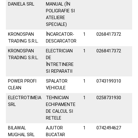
DANIELA SRL
MANUAL (ÎN
POLIGRAFIE SI
ATELIERE
SPECIALE)
KRONOSPAN
ÎNCARCATOR-
1
0268417372
TRADING S.R.L.
DESCARCATOR
KRONOSPAN
ELECTRICIAN
1
0268417372
TRADING S.R.L.
DE
ÎNTRETINERE
SI REPARATII
POWER PROFI
SPALATOR
1
0743199310
CLEAN
VEHICULE
ELECTROTIMEIA
TEHNICIAN
1
0258731930
SRL
ECHIPAMENTE
DE CALCUL SI
RETELE
BILAWAL
AJUTOR
1
0742494627
MUGHAL SRL
BUCATAR