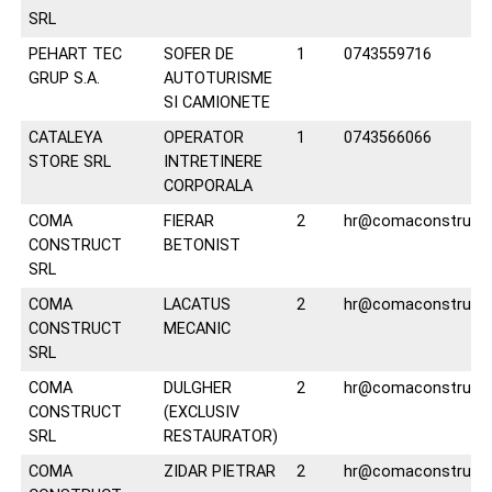
SRL
PEHART TEC
SOFER DE
1
0743559716
GRUP S.A.
AUTOTURISME
SI CAMIONETE
CATALEYA
OPERATOR
1
0743566066
STORE SRL
INTRETINERE
CORPORALA
COMA
FIERAR
2
hr@comaconstruct.
CONSTRUCT
BETONIST
SRL
COMA
LACATUS
2
hr@comaconstruct.
CONSTRUCT
MECANIC
SRL
COMA
DULGHER
2
hr@comaconstruct.
CONSTRUCT
(EXCLUSIV
SRL
RESTAURATOR)
COMA
ZIDAR PIETRAR
2
hr@comaconstruct.