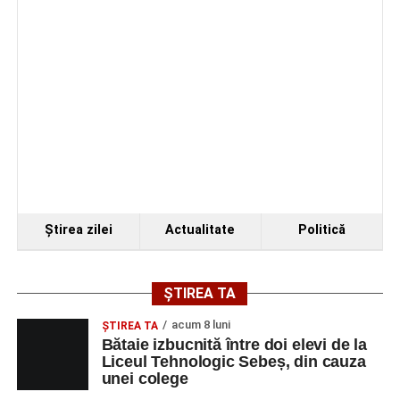
Ştirea zilei
Actualitate
Politică
ȘTIREA TA
acum 8 luni
ŞTIREA TA
Bătaie izbucnită între doi elevi de la
Liceul Tehnologic Sebeș, din cauza
unei colege