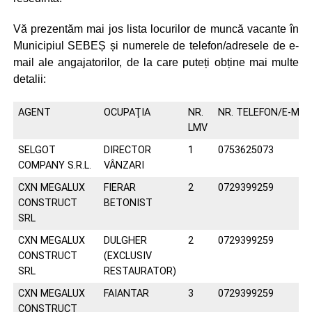
Vă prezentăm mai jos lista locurilor de muncă vacante în
Municipiul SEBEȘ și numerele de telefon/adresele de e-
mail ale angajatorilor, de la care puteți obține mai multe
detalii:
AGENT
OCUPAŢIA
NR.
NR. TELEFON/E-MAI
LMV
SELGOT
DIRECTOR
1
0753625073
COMPANY S.R.L.
VÂNZARI
CXN MEGALUX
FIERAR
2
0729399259
CONSTRUCT
BETONIST
SRL
CXN MEGALUX
DULGHER
2
0729399259
CONSTRUCT
(EXCLUSIV
SRL
RESTAURATOR)
CXN MEGALUX
FAIANTAR
3
0729399259
CONSTRUCT