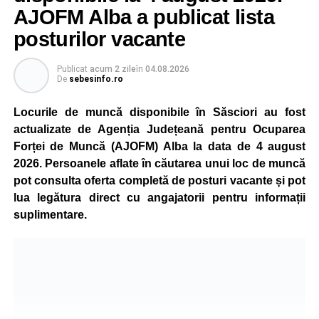
este monitorizată permanent, iar activitatea va reveni la
AJOFM Alba a publicat lista
capacitate normală imediat ce condițiile vor permite.
posturilor vacante
Compania dă asigurări că oprirea temporară a unor linii
de producție nu va afecta livrările către clienți.
Publicat
acum 2 zile
în
04.08.2026
De
sebesinfo.ro
Kronospan se numără printre cei mai mari consumatori de
energie electrică din România. O parte din necesarul
Locurile de muncă disponibile în Săsciori au fost
energetic este acoperită prin producția proprie de energie,
actualizate de Agenția Județeană pentru Ocuparea
realizată cu ajutorul panourilor fotovoltaice și al unităților
Forței de Muncă (AJOFM) Alba la data de 4 august
de cogenerare.
2026. Persoanele aflate în căutarea unui loc de muncă
pot consulta oferta completă de posturi vacante și pot
Reprezentanții companiei afirmă că vor continua
lua legătura direct cu angajatorii pentru informații
colaborarea cu autoritățile și operatorii din domeniul
suplimentare.
energetic pentru a contribui la depășirea perioadei dificile
și la menținerea stabilității Sistemului Energetic Național.
Adaugă-ne ca sursă preferată