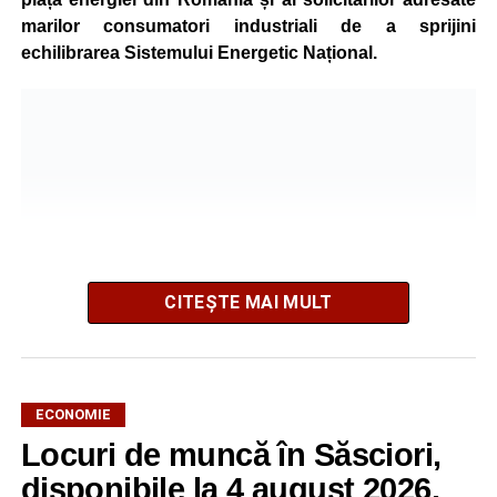
marilor consumatori industriali de a sprijini
echilibrarea Sistemului Energetic Național.
CITEȘTE MAI MULT
ECONOMIE
Potrivit unui comunicat al companiei, măsura va fi aplicată
Locuri de muncă în Săsciori,
gradual, în funcție de necesitățile sistemului energetic.
Reprezentanții Kronospan precizează că evoluția situației
disponibile la 4 august 2026.