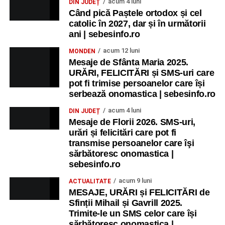
acum 4 luni
DIN JUDEȚ
Când pică Paștele ortodox și cel
catolic în 2027, dar și în următorii
ani | sebesinfo.ro
acum 12 luni
MONDEN
Mesaje de Sfânta Maria 2025.
URĂRI, FELICITĂRI și SMS-uri care
pot fi trimise persoanelor care își
serbează onomastica | sebesinfo.ro
acum 4 luni
DIN JUDEȚ
Mesaje de Florii 2026. SMS-uri,
urări și felicitări care pot fi
transmise persoanelor care îşi
sărbătoresc onomastica |
sebesinfo.ro
acum 9 luni
ACTUALITATE
MESAJE, URĂRI și FELICITĂRI de
Sfinții Mihail și Gavrill 2025.
Trimite-le un SMS celor care își
sărbătoresc onomastica |