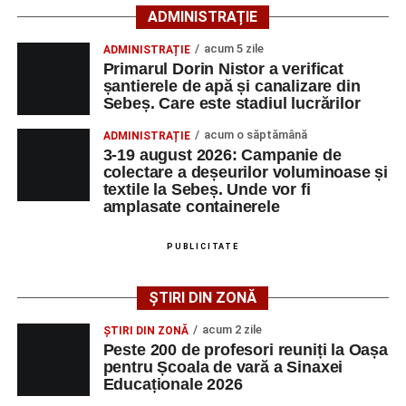
ADMINISTRAȚIE
Lista publicată de AJOFM Alba include, pe lângă
acum 5 zile
ADMINISTRAȚIE
denumirea posturilor vacante din Săsciori, și datele de
Primarul Dorin Nistor a verificat
contact ale angajatorilor, precum numere de telefon și
șantierele de apă și canalizare din
Sebeș. Care este stadiul lucrărilor
adrese de e-mail, pentru ca persoanele interesate să
poată solicita detalii despre condițiile de angajare,
acum o săptămână
ADMINISTRAȚIE
programul de lucru și procesul de recrutare.
3-19 august 2026: Campanie de
colectare a deșeurilor voluminoase și
textile la Sebeș. Unde vor fi
Mai jos puteți consulta lista completă a locurilor de
amplasate containerele
muncă disponibile în comuna Săsciori la data de 4
august 2026, precum și datele de contact ale
PUBLICITATE
angajatorilor:
ȘTIRI DIN ZONĂ
AGENT
OCUPAŢIA
NR.
NR.
LMV
TELEFON/E-
acum 2 zile
ȘTIRI DIN ZONĂ
MAIL
Peste 200 de profesori reuniți la Oașa
pentru Școala de vară a Sinaxei
SC Maier
OPERATOR LA
1
0752826367
Educaționale 2026
Technology Srl
MASINI-UNELTE
CU COMANDA