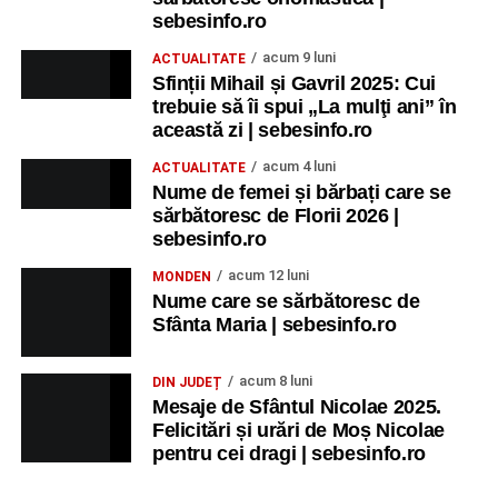
sebesinfo.ro
acum 9 luni
ACTUALITATE
Sfinții Mihail și Gavril 2025: Cui
trebuie să îi spui „La mulţi ani” în
această zi | sebesinfo.ro
acum 4 luni
ACTUALITATE
Nume de femei și bărbați care se
sărbătoresc de Florii 2026 |
sebesinfo.ro
acum 12 luni
MONDEN
Nume care se sărbătoresc de
Sfânta Maria | sebesinfo.ro
acum 8 luni
DIN JUDEȚ
Mesaje de Sfântul Nicolae 2025.
Felicitări și urări de Moș Nicolae
pentru cei dragi | sebesinfo.ro