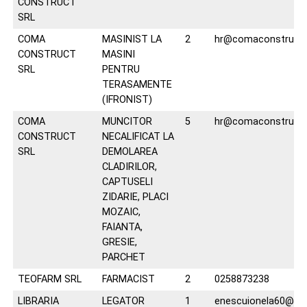
CONSTRUCT
SRL
COMA
MASINIST LA
2
hr@comaconstruct.
CONSTRUCT
MASINI
SRL
PENTRU
TERASAMENTE
(IFRONIST)
COMA
MUNCITOR
5
hr@comaconstruct.
CONSTRUCT
NECALIFICAT LA
SRL
DEMOLAREA
CLADIRILOR,
CAPTUSELI
ZIDARIE, PLACI
MOZAIC,
FAIANTA,
GRESIE,
PARCHET
TEOFARM SRL
FARMACIST
2
0258873238
LIBRARIA
LEGATOR
1
enescuionela60@ya