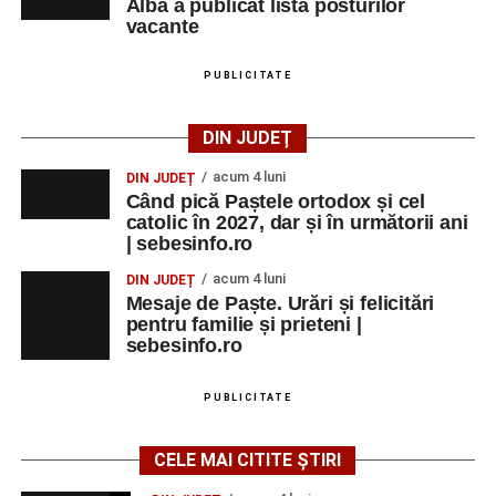
Alba a publicat lista posturilor
vacante
PUBLICITATE
DIN JUDEȚ
acum 4 luni
DIN JUDEȚ
Când pică Paștele ortodox și cel
catolic în 2027, dar și în următorii ani
| sebesinfo.ro
acum 4 luni
DIN JUDEȚ
Mesaje de Paște. Urări și felicitări
pentru familie și prieteni |
sebesinfo.ro
PUBLICITATE
CELE MAI CITITE ȘTIRI