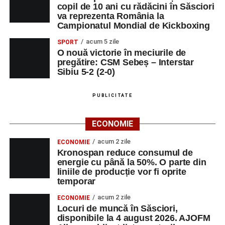
copil de 10 ani cu rădăcini în Săsciori
va reprezenta România la
Campionatul Mondial de Kickboxing
acum 5 zile
SPORT
O nouă victorie în meciurile de
pregătire: CSM Sebeș – Interstar
Sibiu 5-2 (2-0)
PUBLICITATE
ECONOMIE
acum 2 zile
ECONOMIE
Kronospan reduce consumul de
energie cu până la 50%. O parte din
liniile de producție vor fi oprite
temporar
acum 2 zile
ECONOMIE
Locuri de muncă în Săsciori,
disponibile la 4 august 2026. AJOFM