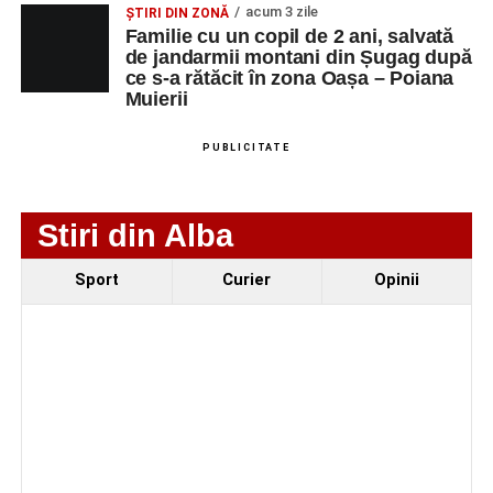
acum 3 zile
ȘTIRI DIN ZONĂ
NUMERICA
Familie cu un copil de 2 ani, salvată
de jandarmii montani din Șugag după
ce s-a rătăcit în zona Oașa – Poiana
Muierii
Adaugă-ne ca sursă preferată
PUBLICITATE
Urmărește-ne pe Google News
Stiri din Alba
Ultimele știri din Sebeș
Sport
Curier
Opinii
Duminică, 23 august 2026, Râpa Roșie găzduiește
cea de-a III-a ediție a concursului „CicloAventurier
de Sebeș”
Primul concert din cadrul String Symphonic Camp
2026 a adus emoție și aplauze la Sebeș
În luna august, cele mai recente lucrări ale lui Eugen
Măcinic pot fi admirate la Primăria Sebeș