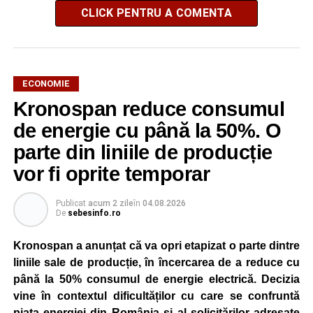
CLICK PENTRU A COMENTA
ECONOMIE
Kronospan reduce consumul
de energie cu până la 50%. O
parte din liniile de producție
vor fi oprite temporar
Publicat
acum 2 zile
în
04.08.2026
De
sebesinfo.ro
Kronospan a anunțat că va opri etapizat o parte dintre
liniile sale de producție, în încercarea de a reduce cu
până la 50% consumul de energie electrică. Decizia
vine în contextul dificultăților cu care se confruntă
piața energiei din România și al solicitărilor adresate