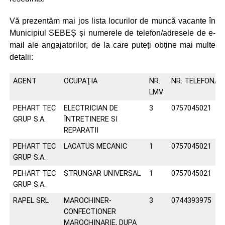
Vă prezentăm mai jos lista locurilor de muncă vacante în
Municipiul SEBEȘ și numerele de telefon/adresele de e-
mail ale angajatorilor, de la care puteți obține mai multe
detalii:
AGENT
OCUPAŢIA
NR.
NR. TELEFON/E-
LMV
PEHART TEC
ELECTRICIAN DE
3
0757045021
GRUP S.A.
ÎNTRETINERE SI
REPARATII
PEHART TEC
LACATUS MECANIC
1
0757045021
GRUP S.A.
PEHART TEC
STRUNGAR UNIVERSAL
1
0757045021
GRUP S.A.
RAPEL SRL
MAROCHINER-
3
0744393975
CONFECTIONER
MAROCHINARIE, DUPA