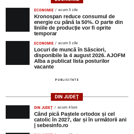
acum 5 zile
ECONOMIE
Kronospan reduce consumul de
energie cu până la 50%. O parte din
liniile de producție vor fi oprite
temporar
acum 5 zile
ECONOMIE
Locuri de muncă în Săsciori,
disponibile la 4 august 2026. AJOFM
Alba a publicat lista posturilor
vacante
PUBLICITATE
DIN JUDEȚ
acum 4 luni
DIN JUDEȚ
Când pică Paștele ortodox și cel
catolic în 2027, dar și în următorii ani
| sebesinfo.ro