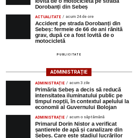
lovită de o motocicletă pe strada
cât și celor aflate la început de carieră.
motocicletă
Dorobanți din Sebeș
4–6 septembrie 2026: Prima ediție a Transylvania
acum 24 de ore
Cei interesați pot consulta toate locurile de muncă
ACTUALITATE
Fest, la Cetatea Greavilor din Gârbova
Accident pe strada Dorobanți din
disponibile accesând platforma oficială ANOFM,
Sebeș: fermeie de 66 de ani rănită
selectând
AJOFM Alba
, apoi secțiunea
„Persoane fizice
grav, după ce a fost lovită de o
– Locuri de muncă vacante”
. De asemenea, informații
motocicletă
pot fi obținute direct de la sediul AJOFM Alba sau de la
agenția teritorială de care aparține persoana aflată în
PUBLICITATE
căutarea unui loc de muncă.
ADMINISTRAȚIE
Lista publicată de AJOFM Alba include, pe lângă
denumirea posturilor vacante din Săsciori, și datele de
acum 3 zile
ADMINISTRAȚIE
Primăria Sebeș a decis să reducă
contact ale angajatorilor, precum numere de telefon și
intensitatea iluminatului public pe
adrese de e-mail, pentru ca persoanele interesate să
timpul nopții, în contextul apelului la
poată solicita detalii despre condițiile de angajare,
economii al Guvernului Bolojan
programul de lucru și procesul de recrutare.
acum o săptămână
ADMINISTRAȚIE
Primarul Dorin Nistor a verificat
Mai jos puteți consulta lista completă a locurilor de
șantierele de apă și canalizare din
muncă disponibile în comuna Săsciori la data de 4
Sebeș. Care este stadiul lucrărilor