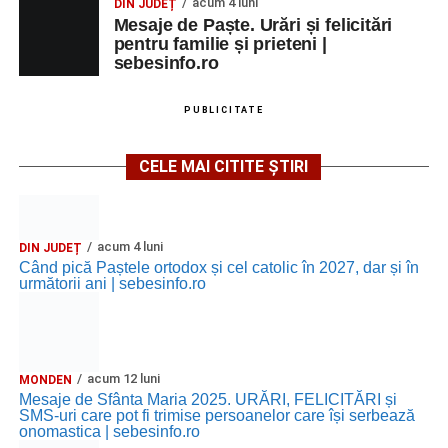
acum 4 luni
DIN JUDEȚ
Mesaje de Paște. Urări și felicitări
pentru familie și prieteni |
sebesinfo.ro
PUBLICITATE
CELE MAI CITITE ȘTIRI
acum 4 luni
DIN JUDEȚ
Când pică Paștele ortodox și cel catolic în 2027, dar și în
următorii ani | sebesinfo.ro
acum 12 luni
MONDEN
Mesaje de Sfânta Maria 2025. URĂRI, FELICITĂRI și
SMS-uri care pot fi trimise persoanelor care își serbează
onomastica | sebesinfo.ro