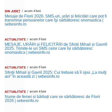
acum 4 luni
DIN JUDEȚ
Mesaje de Florii 2026. SMS-uri, urări și felicitări care pot fi
transmise persoanelor care îşi sărbătoresc onomastica |
sebesinfo.ro
acum 9 luni
ACTUALITATE
MESAJE, URĂRI și FELICITĂRI de Sfinții Mihail și Gavrill
2025. Trimite-le un SMS celor care își sărbătoresc
onomastica | sebesinfo.ro
acum 9 luni
ACTUALITATE
Sfinții Mihail și Gavril 2025: Cui trebuie să îi spui „La mulţi
ani” în această zi | sebesinfo.ro
acum 4 luni
ACTUALITATE
Nume de femei și bărbați care se sărbătoresc de Florii
2026 | sebesinfo.ro