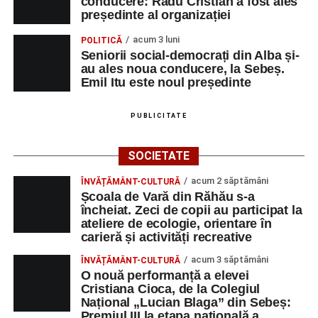
conducere: Radu Cristian a fost ales
președinte al organizației
acum 3 luni
POLITICĂ
Seniorii social-democrați din Alba și-
au ales noua conducere, la Sebeș.
Emil Itu este noul președinte
PUBLICITATE
SOCIETATE
acum 2 săptămâni
ÎNVĂȚĂMÂNT-CULTURĂ
Școala de Vară din Răhău s-a
încheiat. Zeci de copii au participat la
ateliere de ecologie, orientare în
carieră și activități recreative
acum 3 săptămâni
ÎNVĂȚĂMÂNT-CULTURĂ
O nouă performanță a elevei
Cristiana Cioca, de la Colegiul
Național „Lucian Blaga” din Sebeș:
Premiul III la etapa națională a