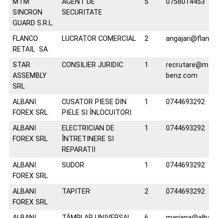
MTM
AGENT DE
5
0758014453
SINCRON
SECURITATE
GUARD S.R.L.
FLANCO
LUCRATOR COMERCIAL
2
angajari@flanco
RETAIL SA
STAR
CONSILIER JURIDIC
1
recrutare@mer
ASSEMBLY
benz.com
SRL
ALBANI
CUSATOR PIESE DIN
1
0744693292
FOREX SRL
PIELE SI ÎNLOCUITORI
ALBANI
ELECTRICIAN DE
1
0744693292
FOREX SRL
ÎNTRETINERE SI
REPARATII
ALBANI
SUDOR
1
0744693292
FOREX SRL
ALBANI
TAPITER
2
0744693292
FOREX SRL
ALBANI
TÂMPLAR UNIVERSAL
6
mariana@albanif