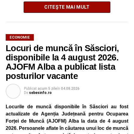
CITEȘTE MAI MULT
ECONOMIE
Potrivit unui comunicat al companiei, măsura va fi aplicată
Locuri de muncă în Săsciori,
gradual, în funcție de necesitățile sistemului energetic.
Reprezentanții Kronospan precizează că evoluția situației
disponibile la 4 august 2026.
este monitorizată permanent, iar activitatea va reveni la
AJOFM Alba a publicat lista
capacitate normală imediat ce condițiile vor permite.
posturilor vacante
Compania dă asigurări că oprirea temporară a unor linii
de producție nu va afecta livrările către clienți.
Publicat
acum 5 zile
în
04.08.2026
De
sebesinfo.ro
Kronospan se numără printre cei mai mari consumatori de
energie electrică din România. O parte din necesarul
Locurile de muncă disponibile în Săsciori au fost
energetic este acoperită prin producția proprie de energie,
actualizate de Agenția Județeană pentru Ocuparea
realizată cu ajutorul panourilor fotovoltaice și al unităților
Forței de Muncă (AJOFM) Alba la data de 4 august
de cogenerare.
2026. Persoanele aflate în căutarea unui loc de muncă