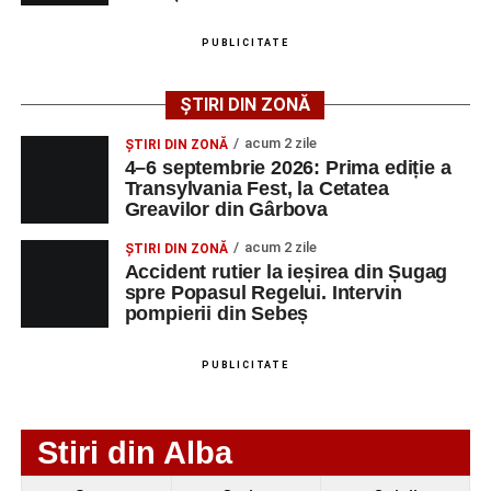
august 2026, precum și datele de contact ale
angajatorilor:
PUBLICITATE
AGENT
OCUPAŢIA
NR.
NR.
ȘTIRI DIN ZONĂ
LMV
TELEFON/E-
MAIL
acum 2 zile
ȘTIRI DIN ZONĂ
4–6 septembrie 2026: Prima ediție a
SC Maier
OPERATOR LA
1
0752826367
Transylvania Fest, la Cetatea
Technology Srl
MASINI-UNELTE
Greavilor din Gârbova
CU COMANDA
NUMERICA
acum 2 zile
ȘTIRI DIN ZONĂ
Accident rutier la ieșirea din Șugag
spre Popasul Regelui. Intervin
pompierii din Sebeș
Adaugă-ne ca sursă preferată
PUBLICITATE
Urmărește-ne pe Google News
Stiri din Alba
Ultimele știri din Sebeș