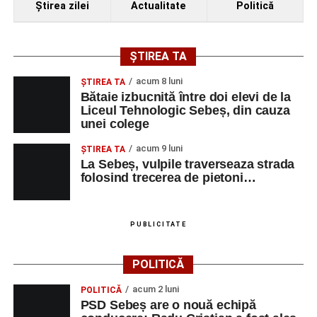
Ştirea zilei
Actualitate
Politică
ȘTIREA TA
acum 8 luni
ŞTIREA TA
Bătaie izbucnită între doi elevi de la
Liceul Tehnologic Sebeș, din cauza
unei colege
acum 9 luni
ŞTIREA TA
La Sebeș, vulpile traverseaza strada
folosind trecerea de pietoni…
PUBLICITATE
POLITICĂ
acum 2 luni
POLITICĂ
PSD Sebeș are o nouă echipă