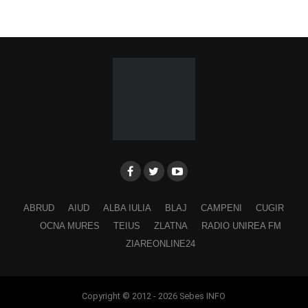
ABRUD
AIUD
ALBA IULIA
BLAJ
CAMPENI
CUGIR
OCNA MURES
TEIUS
ZLATNA
RADIO UNIREA FM
ZIAREONLINE24
Copyright © 2012 - 2026 Sebes INFO