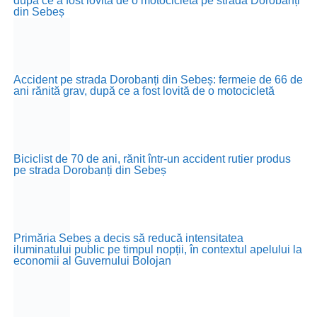
după ce a fost lovită de o motocicletă pe strada Dorobanți
din Sebeș
Accident pe strada Dorobanți din Sebeș: fermeie de 66 de
ani rănită grav, după ce a fost lovită de o motocicletă
Biciclist de 70 de ani, rănit într-un accident rutier produs
pe strada Dorobanți din Sebeș
Primăria Sebeș a decis să reducă intensitatea
iluminatului public pe timpul nopții, în contextul apelului la
economii al Guvernului Bolojan