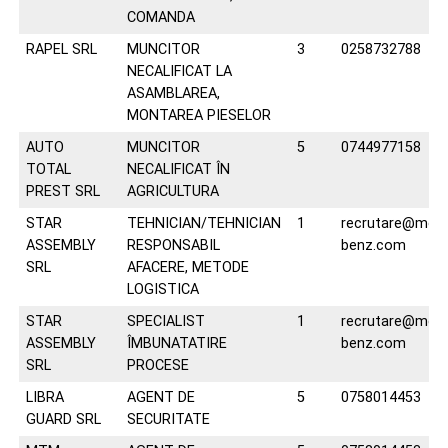
COMANDA
RAPEL SRL
MUNCITOR
3
0258732788
NECALIFICAT LA
ASAMBLAREA,
MONTAREA PIESELOR
AUTO
MUNCITOR
5
0744977158
TOTAL
NECALIFICAT ÎN
PREST SRL
AGRICULTURA
STAR
TEHNICIAN/TEHNICIAN
1
recrutare@mer
ASSEMBLY
RESPONSABIL
benz.com
SRL
AFACERE, METODE
LOGISTICA
STAR
SPECIALIST
1
recrutare@mer
ASSEMBLY
ÎMBUNATATIRE
benz.com
SRL
PROCESE
LIBRA
AGENT DE
5
0758014453
GUARD SRL
SECURITATE