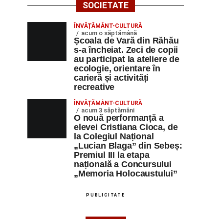
SOCIETATE
ÎNVĂȚĂMÂNT-CULTURĂ
acum o săptămână
Școala de Vară din Răhău
s-a încheiat. Zeci de copii
au participat la ateliere de
ecologie, orientare în
carieră și activități
recreative
ÎNVĂȚĂMÂNT-CULTURĂ
acum 3 săptămâni
O nouă performanță a
elevei Cristiana Cioca, de
la Colegiul Național
„Lucian Blaga” din Sebeș:
Premiul III la etapa
națională a Concursului
„Memoria Holocaustului”
PUBLICITATE