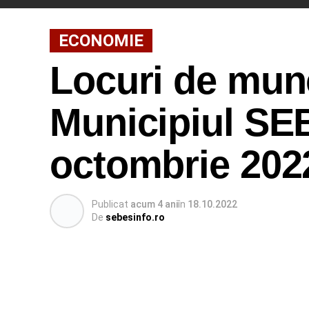
ECONOMIE
Locuri de munc
Municipiul SEB
octombrie 202
Publicat
acum 4 ani
în
18.10.2022
De
sebesinfo.ro