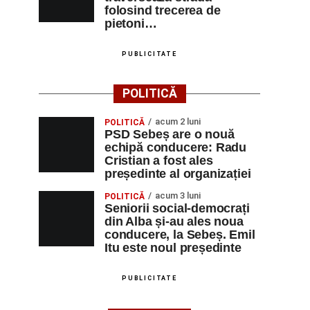
folosind trecerea de
pietoni…
PUBLICITATE
POLITICĂ
acum 2 luni
POLITICĂ
PSD Sebeș are o nouă
echipă conducere: Radu
Cristian a fost ales
președinte al organizației
acum 3 luni
POLITICĂ
Seniorii social-democrați
din Alba și-au ales noua
conducere, la Sebeș. Emil
Itu este noul președinte
PUBLICITATE