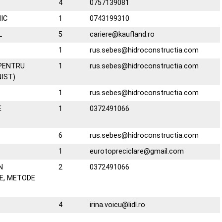
4
0757139081
IC
1
0743199310
L
5
cariere@kaufland.ro
1
rus.sebes@hidroconstructia.com
 PENTRU
1
rus.sebes@hidroconstructia.com
IST)
1
rus.sebes@hidroconstructia.com
E
1
0372491066
6
rus.sebes@hidroconstructia.com
1
eurotopreciclare@gmail.com
N
2
0372491066
E, METODE
4
irina.voicu@lidl.ro