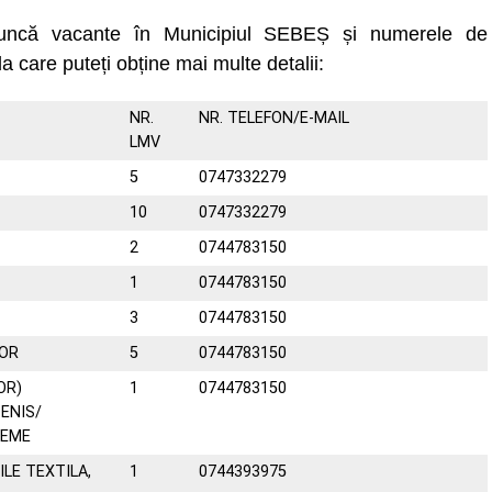
muncă vacante în Municipiul SEBEȘ și numerele de
la care puteți obține mai multe detalii:
NR.
NR. TELEFON/E-MAIL
LMV
5
0747332279
10
0747332279
2
0744783150
1
0744783150
3
0744783150
OR
5
0744783150
OR)
1
0744783150
ENIS/
REME
ILE TEXTILA,
1
0744393975