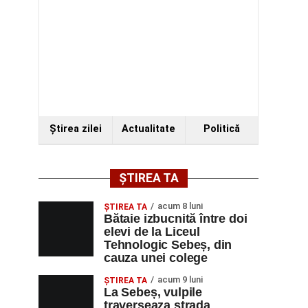
Ştirea zilei
Actualitate
Politică
ȘTIREA TA
acum 8 luni
ŞTIREA TA
Bătaie izbucnită între doi
elevi de la Liceul
Tehnologic Sebeș, din
cauza unei colege
acum 9 luni
ŞTIREA TA
La Sebeș, vulpile
traverseaza strada