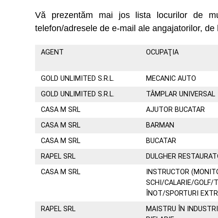
Vă prezentăm mai jos lista locurilor de 
telefon/adresele de e-mail ale angajatorilor, de 
AGENT
OCUPAŢIA
GOLD UNLIMITED S.R.L.
MECANIC AUTO
GOLD UNLIMITED S.R.L.
TÂMPLAR UNIVERSAL
CASA M SRL
AJUTOR BUCATAR
CASA M SRL
BARMAN
CASA M SRL
BUCATAR
RAPEL SRL
DULGHER RESTAURAT
CASA M SRL
INSTRUCTOR (MONIT
SCHI/CALARIE/GOLF/T
ÎNOT/SPORTURI EXT
RAPEL SRL
MAISTRU ÎN INDUSTRI