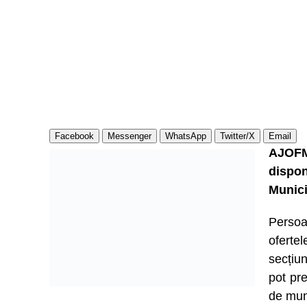
Facebook
Messenger
WhatsApp
Twitter/X
Email
AJOFM
dispo
Munici
Persoa
ofert
secțiu
pot pre
de mun