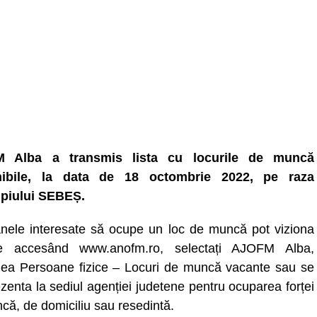
 Alba a transmis lista cu locurile de muncă
nibile, la data de 18 octombrie 2022, pe raza
piului SEBEȘ.
nele interesate să ocupe un loc de muncă pot viziona
ele accesând www.anofm.ro, selectați AJOFM Alba,
nea Persoane fizice – Locuri de muncă vacante sau se
zenta la sediul agenției judetene pentru ocuparea forței
că, de domiciliu sau resedintă.