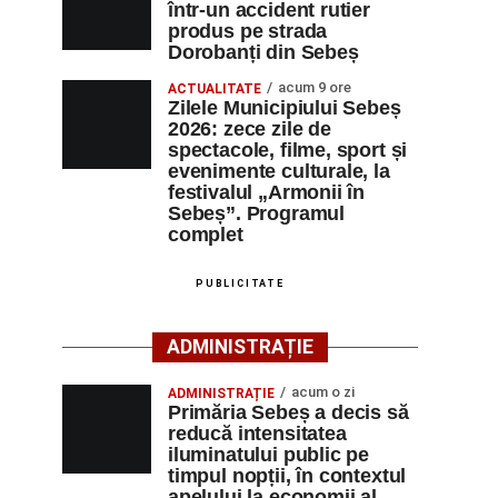
într-un accident rutier
produs pe strada
Dorobanți din Sebeș
acum 9 ore
ACTUALITATE
Zilele Municipiului Sebeș
2026: zece zile de
spectacole, filme, sport și
evenimente culturale, la
festivalul „Armonii în
Sebeș”. Programul
complet
PUBLICITATE
ADMINISTRAȚIE
acum o zi
ADMINISTRAȚIE
Primăria Sebeș a decis să
reducă intensitatea
iluminatului public pe
timpul nopții, în contextul
apelului la economii al