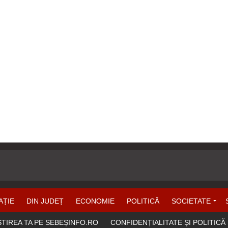
AȚIE
DIN JUDEȚ
ECONOMIE
POLITICĂ
SOCIETATE
ȘTIREA TA PE SEBEȘINFO.RO
CONFIDENȚIALITATE ȘI POLITICĂ