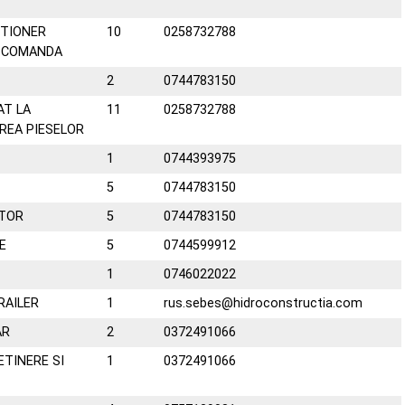
TIONER
10
0258732788
A COMANDA
2
0744783150
AT LA
11
0258732788
REA PIESELOR
1
0744393975
5
0744783150
ITOR
5
0744783150
E
5
0744599912
1
0746022022
AILER
1
rus.sebes@hidroconstructia.com
AR
2
0372491066
ETINERE SI
1
0372491066