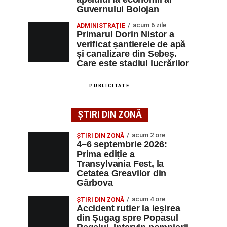
Guvernului Bolojan
acum 6 zile
ADMINISTRAȚIE
Primarul Dorin Nistor a
verificat șantierele de apă
și canalizare din Sebeș.
Care este stadiul lucrărilor
PUBLICITATE
ȘTIRI DIN ZONĂ
acum 2 ore
ȘTIRI DIN ZONĂ
4–6 septembrie 2026:
Prima ediție a
Transylvania Fest, la
Cetatea Greavilor din
Gârbova
acum 4 ore
ȘTIRI DIN ZONĂ
Accident rutier la ieșirea
din Șugag spre Popasul