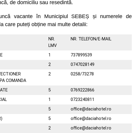
că, de domiciliu sau resedintă.
muncă vacante în Municipiul SEBEȘ și numerele de
la care puteți obține mai multe detalii:
NR.
NR. TELEFON/E-MAIL
LMV
LE
1
737899539
2
0747028149
FECTIONER
2
0258/73278
UPA COMANDA
TATE
5
0769222866
IAL
1
0723240811
5
office@daciahotel.ro
R)
5
office@daciahotel.ro
2
office@daciahotel.ro