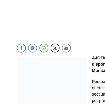
AJOFM
dispo
Munici
Persoa
ofert
secțiu
pot pre