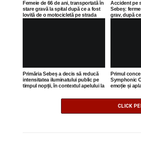
Femeie de 66 de ani, transportată în
Accident pe 
stare gravă la spital după ce a fost
Sebeș: fermei
lovită de o motocicletă pe strada
grav, după ce 
Dorobanți din Sebeș
motocicletă
Primăria Sebeș a decis să reducă
Primul concer
intensitatea iluminatului public pe
Symphonic C
timpul nopții, în contextul apelului la
emoție și apl
economii al Guvernului Bolojan
CLICK P