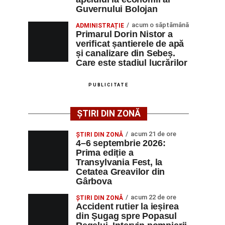
Guvernului Bolojan
acum o săptămână
ADMINISTRAȚIE
Primarul Dorin Nistor a
verificat șantierele de apă
și canalizare din Sebeș.
Care este stadiul lucrărilor
PUBLICITATE
ȘTIRI DIN ZONĂ
acum 21 de ore
ȘTIRI DIN ZONĂ
4–6 septembrie 2026:
Prima ediție a
Transylvania Fest, la
Cetatea Greavilor din
Gârbova
acum 22 de ore
ȘTIRI DIN ZONĂ
Accident rutier la ieșirea
din Șugag spre Popasul