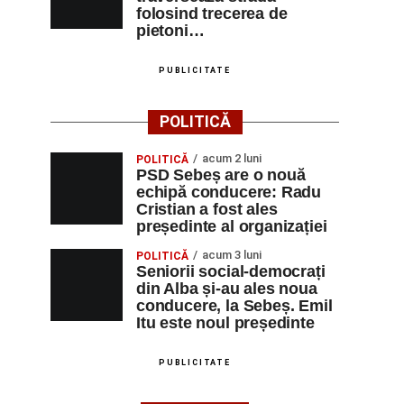
folosind trecerea de
pietoni…
PUBLICITATE
POLITICĂ
acum 2 luni
POLITICĂ
PSD Sebeș are o nouă
echipă conducere: Radu
Cristian a fost ales
președinte al organizației
acum 3 luni
POLITICĂ
Seniorii social-democrați
din Alba și-au ales noua
conducere, la Sebeș. Emil
Itu este noul președinte
PUBLICITATE