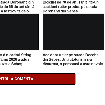
strada Dorobanți din
Biciclist de 70 de ani, rănit într-un
e de 66 de ani rănită
accident rutier produs pe strada
a fost lovită de o
Dorobanți din Sebeș
t din cadrul String
Accident rutier pe strada Decebal
amp 2026 a adus
din Sebeș. Un autoturism s-a
auze la Sebeș
răsturnat, o persoană a avut nevoie
de îngrijiri medicale
ENTRU A COMENTA