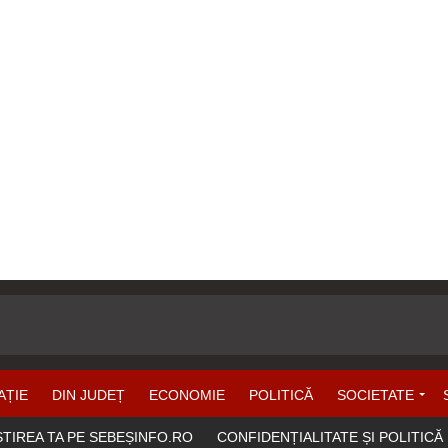
AȚIE
DIN JUDEȚ
ECONOMIE
POLITICĂ
SOCIETATE
ȘTIREA TA PE SEBEȘINFO.RO
CONFIDENȚIALITATE ȘI POLITICĂ