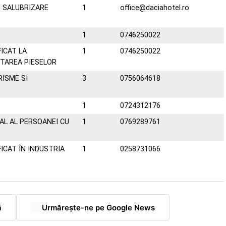
 SALUBRIZARE
1
office@daciahotel.ro
1
0746250022
ICAT LA
1
0746250022
TAREA PIESELOR
ISME SI
3
0756064618
1
0724312176
AL AL PERSOANEI CU
1
0769289761
ICAT ÎN INDUSTRIA
1
0258731066
ă
Urmărește-ne pe Google News