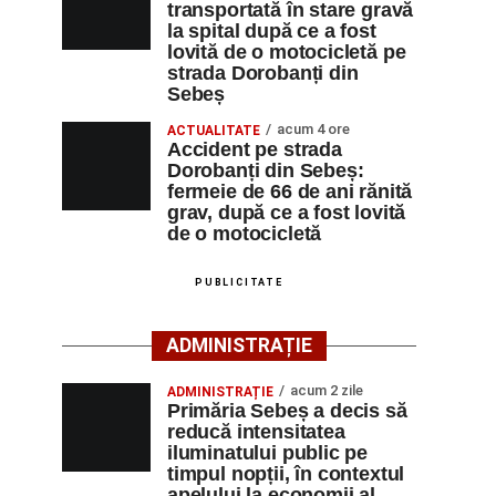
transportată în stare gravă
la spital după ce a fost
lovită de o motocicletă pe
strada Dorobanți din
Sebeș
acum 4 ore
ACTUALITATE
Accident pe strada
Dorobanți din Sebeș:
fermeie de 66 de ani rănită
grav, după ce a fost lovită
de o motocicletă
PUBLICITATE
ADMINISTRAȚIE
acum 2 zile
ADMINISTRAȚIE
Primăria Sebeș a decis să
reducă intensitatea
iluminatului public pe
timpul nopții, în contextul
apelului la economii al