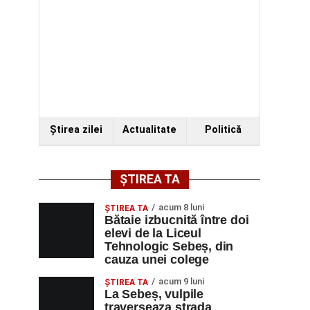
Ştirea zilei
Actualitate
Politică
ȘTIREA TA
acum 8 luni
ŞTIREA TA
Bătaie izbucnită între doi
elevi de la Liceul
Tehnologic Sebeș, din
cauza unei colege
acum 9 luni
ŞTIREA TA
La Sebeș, vulpile
traverseaza strada