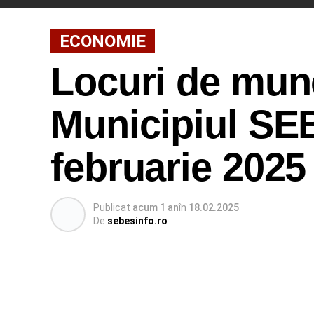
ECONOMIE
Locuri de munc
Municipiul SEB
februarie 2025
Publicat
acum 1 an
în
18.02.2025
De
sebesinfo.ro