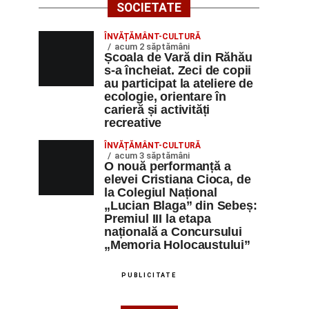
SOCIETATE
ÎNVĂȚĂMÂNT-CULTURĂ
acum 2 săptămâni
Școala de Vară din Răhău
s-a încheiat. Zeci de copii
au participat la ateliere de
ecologie, orientare în
carieră și activități
recreative
ÎNVĂȚĂMÂNT-CULTURĂ
acum 3 săptămâni
O nouă performanță a
elevei Cristiana Cioca, de
la Colegiul Național
„Lucian Blaga” din Sebeș:
Premiul III la etapa
națională a Concursului
„Memoria Holocaustului”
PUBLICITATE