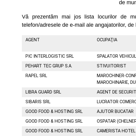
de mun
Vă prezentăm mai jos lista locurilor de 
telefon/adresele de e-mail ale angajatorilor, de 
AGENT
OCUPAŢIA
PIC INTERLOGISTIC SRL
SPALATOR VEHICU
PEHART TEC GRUP S.A.
STIVUITORIST
RAPEL SRL
MAROCHINER-CON
MAROCHINARIE, D
LIBRA GUARD SRL
AGENT DE SECURI
SIBARIS SRL
LUCRATOR COMERC
GOOD FOOD & HOSTING SRL
AJUTOR BUCATAR
GOOD FOOD & HOSTING SRL
OSPATAR (CHELNE
GOOD FOOD & HOSTING SRL
CAMERISTA HOTEL