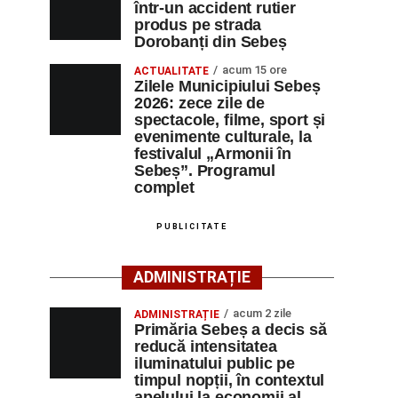
într-un accident rutier
produs pe strada
Dorobanți din Sebeș
acum 15 ore
ACTUALITATE
Zilele Municipiului Sebeș
2026: zece zile de
spectacole, filme, sport și
evenimente culturale, la
festivalul „Armonii în
Sebeș”. Programul
complet
PUBLICITATE
ADMINISTRAȚIE
acum 2 zile
ADMINISTRAȚIE
Primăria Sebeș a decis să
reducă intensitatea
iluminatului public pe
timpul nopții, în contextul
apelului la economii al