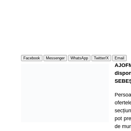
Facebook
Messenger
WhatsApp
Twitter/X
Email
AJOFM
dispon
SEBEȘ
Persoa
ofert
secțiu
pot pre
de mun