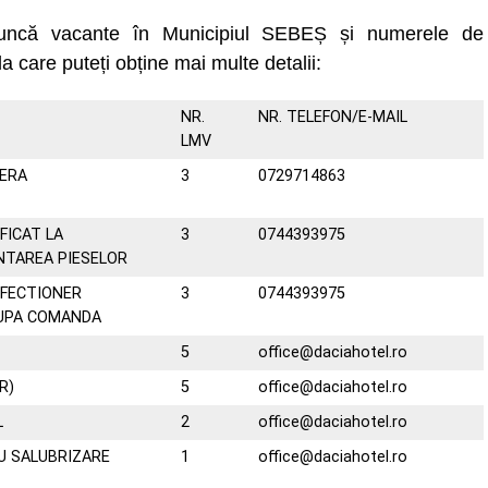
muncă vacante în Municipiul SEBEȘ și numerele de
la care puteți obține mai multe detalii:
NR.
NR. TELEFON/E-MAIL
LMV
IERA
3
0729714863
FICAT LA
3
0744393975
NTAREA PIESELOR
FECTIONER
3
0744393975
DUPA COMANDA
5
office@daciahotel.ro
R)
5
office@daciahotel.ro
L
2
office@daciahotel.ro
U SALUBRIZARE
1
office@daciahotel.ro