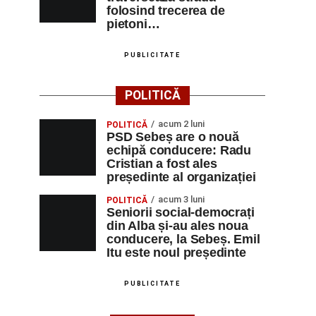
folosind trecerea de
pietoni…
PUBLICITATE
POLITICĂ
acum 2 luni
POLITICĂ
PSD Sebeș are o nouă
echipă conducere: Radu
Cristian a fost ales
președinte al organizației
acum 3 luni
POLITICĂ
Seniorii social-democrați
din Alba și-au ales noua
conducere, la Sebeș. Emil
Itu este noul președinte
PUBLICITATE