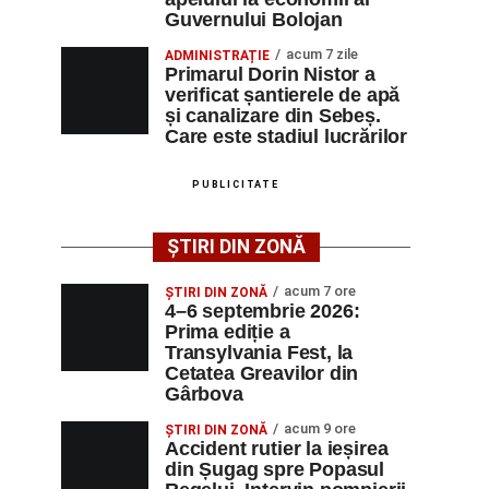
Guvernului Bolojan
acum 7 zile
ADMINISTRAȚIE
Primarul Dorin Nistor a
verificat șantierele de apă
și canalizare din Sebeș.
Care este stadiul lucrărilor
PUBLICITATE
ȘTIRI DIN ZONĂ
acum 7 ore
ȘTIRI DIN ZONĂ
4–6 septembrie 2026:
Prima ediție a
Transylvania Fest, la
Cetatea Greavilor din
Gârbova
acum 9 ore
ȘTIRI DIN ZONĂ
Accident rutier la ieșirea
din Șugag spre Popasul