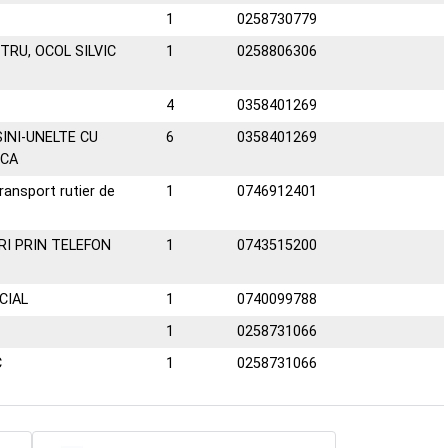
1
0258730779
TRU, OCOL SILVIC
1
0258806306
4
0358401269
INI-UNELTE CU
6
0358401269
ICA
ansport rutier de
1
0746912401
I PRIN TELEFON
1
0743515200
CIAL
1
0740099788
1
0258731066
C
1
0258731066