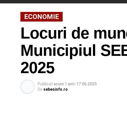
ECONOMIE
Locuri de munc
Municipiul SEB
2025
Publicat
acum 1 an
în
17.06.2025
De
sebesinfo.ro