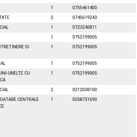
1
0755461400
TATE
2
0745619243
CIAL
1
0723240811
1
0752199005
NTRETINERE SI
1
0752199005
SAL
1
0752199005
INI-UNELTE CU
1
0752199005
ICA
CIAL
2
0212038100
LOATARE CENTRALE
1
0258731690
CE