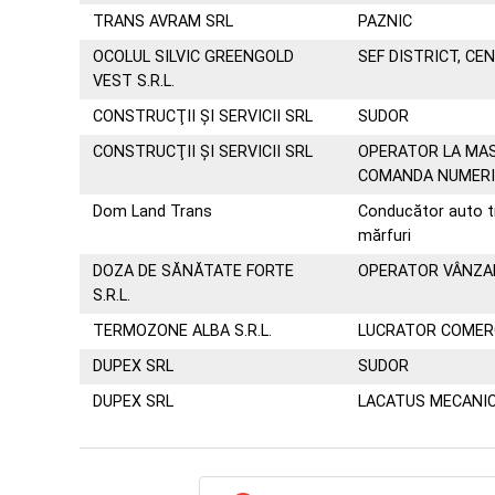
TRANS AVRAM SRL
PAZNIC
OCOLUL SILVIC GREENGOLD
SEF DISTRICT, CEN
VEST S.R.L.
CONSTRUCŢII ŞI SERVICII SRL
SUDOR
CONSTRUCŢII ŞI SERVICII SRL
OPERATOR LA MAS
COMANDA NUMER
Dom Land Trans
Conducător auto tr
mărfuri
DOZA DE SĂNĂTATE FORTE
OPERATOR VÂNZAR
S.R.L.
TERMOZONE ALBA S.R.L.
LUCRATOR COMER
DUPEX SRL
SUDOR
DUPEX SRL
LACATUS MECANI