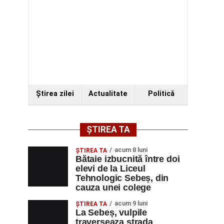
Ştirea zilei
Actualitate
Politică
ȘTIREA TA
acum 8 luni
ŞTIREA TA
Bătaie izbucnită între doi
elevi de la Liceul
Tehnologic Sebeș, din
cauza unei colege
acum 9 luni
ŞTIREA TA
La Sebeș, vulpile
traverseaza strada