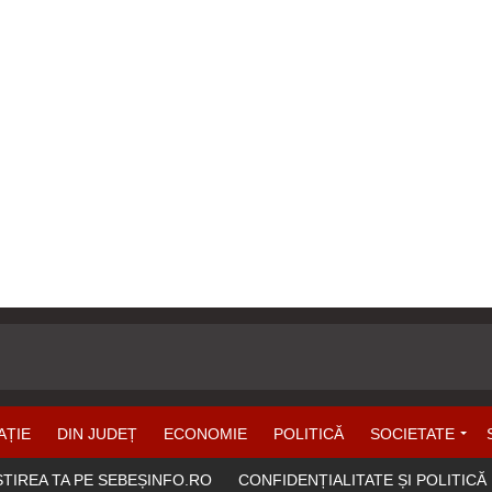
AȚIE
DIN JUDEȚ
ECONOMIE
POLITICĂ
SOCIETATE
ȘTIREA TA PE SEBEȘINFO.RO
CONFIDENȚIALITATE ȘI POLITICĂ