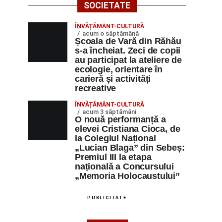
SOCIETATE
ÎNVĂȚĂMÂNT-CULTURĂ
acum o săptămână
Școala de Vară din Răhău
s-a încheiat. Zeci de copii
au participat la ateliere de
ecologie, orientare în
carieră și activități
recreative
ÎNVĂȚĂMÂNT-CULTURĂ
acum 3 săptămâni
O nouă performanță a
elevei Cristiana Cioca, de
la Colegiul Național
„Lucian Blaga” din Sebeș:
Premiul III la etapa
națională a Concursului
„Memoria Holocaustului”
PUBLICITATE