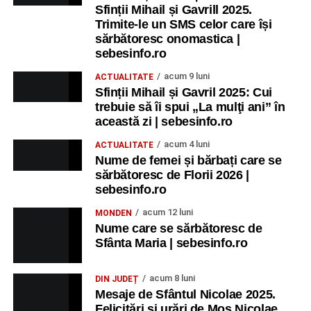
Sfinții Mihail și Gavrill 2025.
Trimite-le un SMS celor care își
sărbătoresc onomastica |
sebesinfo.ro
acum 9 luni
ACTUALITATE
Sfinții Mihail și Gavril 2025: Cui
trebuie să îi spui „La mulţi ani” în
această zi | sebesinfo.ro
acum 4 luni
ACTUALITATE
Nume de femei și bărbați care se
sărbătoresc de Florii 2026 |
sebesinfo.ro
acum 12 luni
MONDEN
Nume care se sărbătoresc de
Sfânta Maria | sebesinfo.ro
acum 8 luni
DIN JUDEȚ
Mesaje de Sfântul Nicolae 2025.
Felicitări și urări de Moș Nicolae