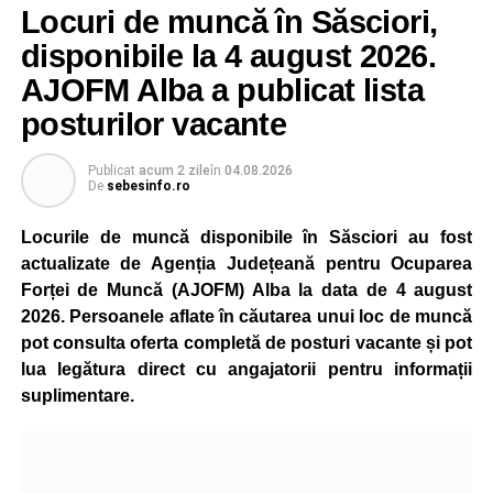
Locuri de muncă în Săsciori,
gradual, în funcție de necesitățile sistemului energetic.
Reprezentanții Kronospan precizează că evoluția situației
disponibile la 4 august 2026.
este monitorizată permanent, iar activitatea va reveni la
AJOFM Alba a publicat lista
capacitate normală imediat ce condițiile vor permite.
posturilor vacante
Compania dă asigurări că oprirea temporară a unor linii
de producție nu va afecta livrările către clienți.
Publicat
acum 2 zile
în
04.08.2026
De
sebesinfo.ro
Kronospan se numără printre cei mai mari consumatori de
energie electrică din România. O parte din necesarul
Locurile de muncă disponibile în Săsciori au fost
energetic este acoperită prin producția proprie de energie,
actualizate de Agenția Județeană pentru Ocuparea
realizată cu ajutorul panourilor fotovoltaice și al unităților
Forței de Muncă (AJOFM) Alba la data de 4 august
de cogenerare.
2026. Persoanele aflate în căutarea unui loc de muncă
pot consulta oferta completă de posturi vacante și pot
Reprezentanții companiei afirmă că vor continua
lua legătura direct cu angajatorii pentru informații
colaborarea cu autoritățile și operatorii din domeniul
suplimentare.
energetic pentru a contribui la depășirea perioadei dificile
și la menținerea stabilității Sistemului Energetic Național.