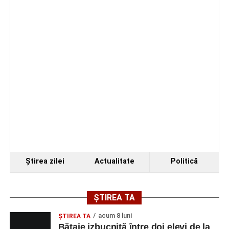
de Sebeș”
Primul concert din cadrul String Symphonic Camp
2026 a adus emoție și aplauze la Sebeș
Ştirea zilei
Actualitate
Politică
ȘTIREA TA
acum 8 luni
ŞTIREA TA
Bătaie izbucnită între doi elevi de la