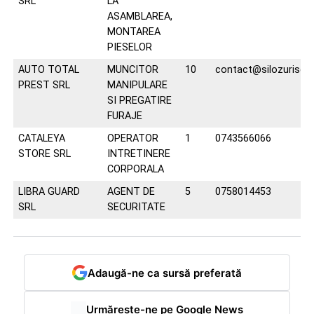
SRL
LA
ASAMBLAREA,
MONTAREA
PIESELOR
AUTO TOTAL
MUNCITOR
10
contact@silozurisec
PREST SRL
MANIPULARE
SI PREGATIRE
FURAJE
CATALEYA
OPERATOR
1
0743566066
STORE SRL
INTRETINERE
CORPORALA
LIBRA GUARD
AGENT DE
5
0758014453
SRL
SECURITATE
Adaugă-ne ca sursă preferată
Urmărește-ne pe Google News