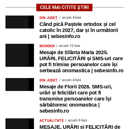
CELE MAI CITITE ȘTIRI
acum 4 luni
DIN JUDEȚ
Când pică Paștele ortodox și cel
catolic în 2027, dar și în următorii
ani | sebesinfo.ro
acum 12 luni
MONDEN
Mesaje de Sfânta Maria 2025.
URĂRI, FELICITĂRI și SMS-uri care
pot fi trimise persoanelor care își
serbează onomastica | sebesinfo.ro
acum 4 luni
DIN JUDEȚ
Mesaje de Florii 2026. SMS-uri,
urări și felicitări care pot fi
transmise persoanelor care îşi
sărbătoresc onomastica |
sebesinfo.ro
acum 9 luni
ACTUALITATE
MESAJE, URĂRI și FELICITĂRI de