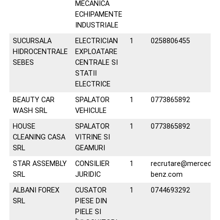
MECANICA
ECHIPAMENTE
INDUSTRIALE
SUCURSALA
ELECTRICIAN
1
0258806455
HIDROCENTRALE
EXPLOATARE
SEBES
CENTRALE SI
STATII
ELECTRICE
BEAUTY CAR
SPALATOR
1
0773865892
WASH SRL
VEHICULE
HOUSE
SPALATOR
1
0773865892
CLEANING CASA
VITRINE SI
SRL
GEAMURI
STAR ASSEMBLY
CONSILIER
1
recrutare@mercedes
SRL
JURIDIC
benz.com
ALBANI FOREX
CUSATOR
1
0744693292
SRL
PIESE DIN
PIELE SI