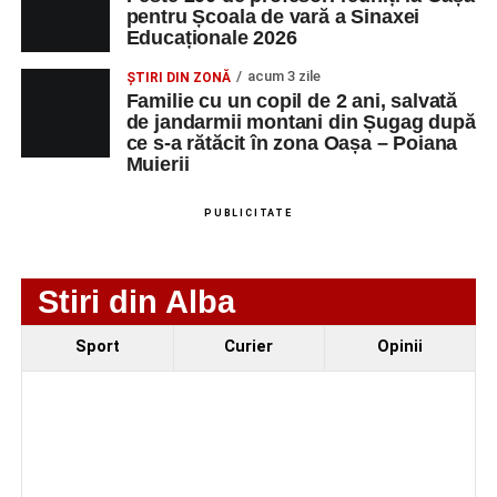
pentru Școala de vară a Sinaxei
SC Maier
OPERATOR LA
1
0752826367
Educaționale 2026
Technology Srl
MASINI-UNELTE
CU COMANDA
acum 3 zile
ȘTIRI DIN ZONĂ
NUMERICA
Familie cu un copil de 2 ani, salvată
de jandarmii montani din Șugag după
ce s-a rătăcit în zona Oașa – Poiana
Muierii
Adaugă-ne ca sursă preferată
PUBLICITATE
Urmărește-ne pe Google News
Stiri din Alba
Ultimele știri din Sebeș
Sport
Curier
Opinii
Primăria Sebeș a decis să reducă intensitatea
iluminatului public pe timpul nopții, în contextul
apelului la economii al Guvernului Bolojan
Duminică, 23 august 2026, Râpa Roșie găzduiește
cea de-a III-a ediție a concursului „CicloAventurier