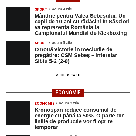
acum 4 zile
SPORT
Mândrie pentru Valea Sebeșului: Un
copil de 10 ani cu rădăcini în Săsciori
va reprezenta România la
Campionatul Mondial de Kickboxing
acum 5 zile
SPORT
O nouă victorie în meciurile de
pregătire: CSM Sebeș – Interstar
Sibiu 5-2 (2-0)
PUBLICITATE
ECONOMIE
acum 2 zile
ECONOMIE
Kronospan reduce consumul de
energie cu până la 50%. O parte din
liniile de producție vor fi oprite
temporar