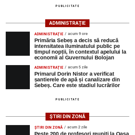
pot fi obținute direct de la sediul AJOFM Alba sau de la
PUBLICITATE
agenția teritorială de care aparține persoana aflată în
căutarea unui loc de muncă.
ADMINISTRAȚIE
Lista publicată de AJOFM Alba include, pe lângă
acum 9 ore
ADMINISTRAȚIE
denumirea posturilor vacante din Săsciori, și datele de
Primăria Sebeș a decis să reducă
contact ale angajatorilor, precum numere de telefon și
intensitatea iluminatului public pe
timpul nopții, în contextul apelului la
adrese de e-mail, pentru ca persoanele interesate să
economii al Guvernului Bolojan
poată solicita detalii despre condițiile de angajare,
programul de lucru și procesul de recrutare.
acum 5 zile
ADMINISTRAȚIE
Primarul Dorin Nistor a verificat
șantierele de apă și canalizare din
Mai jos puteți consulta lista completă a locurilor de
Sebeș. Care este stadiul lucrărilor
muncă disponibile în comuna Săsciori la data de 4
august 2026, precum și datele de contact ale
PUBLICITATE
angajatorilor:
ȘTIRI DIN ZONĂ
AGENT
OCUPAŢIA
NR.
NR.
LMV
TELEFON/E-
acum 2 zile
ȘTIRI DIN ZONĂ
MAIL
Peste 200 de profesori reuniți la Oașa