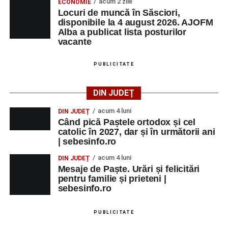
acum 2 zile
ECONOMIE
Locuri de muncă în Săsciori,
disponibile la 4 august 2026. AJOFM
Alba a publicat lista posturilor
vacante
PUBLICITATE
DIN JUDEȚ
acum 4 luni
DIN JUDEȚ
Când pică Paștele ortodox și cel
catolic în 2027, dar și în următorii ani
| sebesinfo.ro
acum 4 luni
DIN JUDEȚ
Mesaje de Paște. Urări și felicitări
pentru familie și prieteni |
sebesinfo.ro
PUBLICITATE