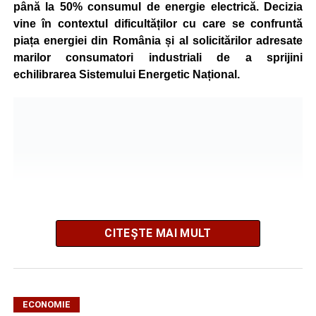
până la 50% consumul de energie electrică. Decizia
vine în contextul dificultăților cu care se confruntă
piața energiei din România și al solicitărilor adresate
marilor consumatori industriali de a sprijini
echilibrarea Sistemului Energetic Național.
CITEȘTE MAI MULT
ECONOMIE
Potrivit unui comunicat al companiei, măsura va fi aplicată