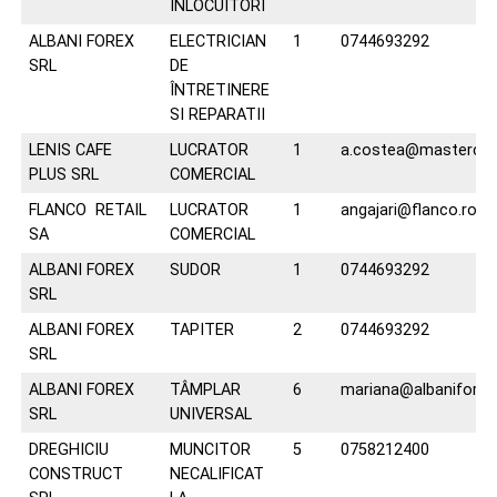
ÎNLOCUITORI
ALBANI FOREX
ELECTRICIAN
1
0744693292
SRL
DE
ÎNTRETINERE
SI REPARATII
LENIS CAFE
LUCRATOR
1
a.costea@mastercon
PLUS SRL
COMERCIAL
FLANCO RETAIL
LUCRATOR
1
angajari@flanco.ro
SA
COMERCIAL
ALBANI FOREX
SUDOR
1
0744693292
SRL
ALBANI FOREX
TAPITER
2
0744693292
SRL
ALBANI FOREX
TÂMPLAR
6
mariana@albaniforex
SRL
UNIVERSAL
DREGHICIU
MUNCITOR
5
0758212400
CONSTRUCT
NECALIFICAT