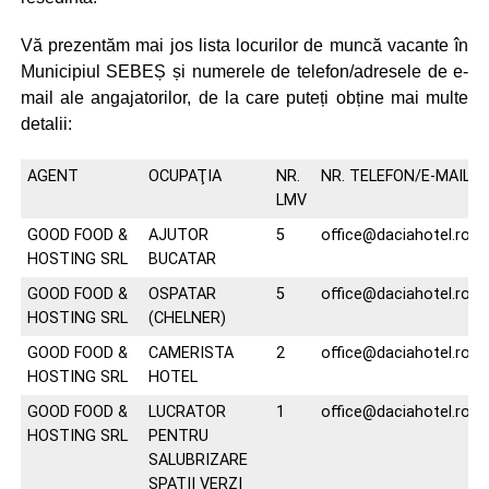
Vă prezentăm mai jos lista locurilor de muncă vacante în
Municipiul SEBEȘ și numerele de telefon/adresele de e-
mail ale angajatorilor, de la care puteți obține mai multe
detalii:
AGENT
OCUPAŢIA
NR.
NR. TELEFON/E-MAIL
LMV
GOOD FOOD &
AJUTOR
5
office@daciahotel.ro
HOSTING SRL
BUCATAR
GOOD FOOD &
OSPATAR
5
office@daciahotel.ro
HOSTING SRL
(CHELNER)
GOOD FOOD &
CAMERISTA
2
office@daciahotel.ro
HOSTING SRL
HOTEL
GOOD FOOD &
LUCRATOR
1
office@daciahotel.ro
HOSTING SRL
PENTRU
SALUBRIZARE
SPATII VERZI