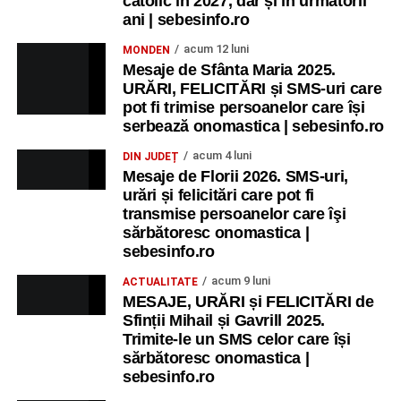
catolic în 2027, dar și în următorii
ani | sebesinfo.ro
acum 12 luni
MONDEN
Mesaje de Sfânta Maria 2025.
URĂRI, FELICITĂRI și SMS-uri care
pot fi trimise persoanelor care își
serbează onomastica | sebesinfo.ro
acum 4 luni
DIN JUDEȚ
Mesaje de Florii 2026. SMS-uri,
urări și felicitări care pot fi
transmise persoanelor care îşi
sărbătoresc onomastica |
sebesinfo.ro
acum 9 luni
ACTUALITATE
MESAJE, URĂRI și FELICITĂRI de
Sfinții Mihail și Gavrill 2025.
Trimite-le un SMS celor care își
sărbătoresc onomastica |
sebesinfo.ro