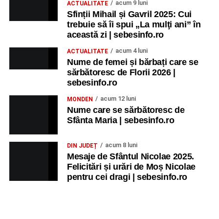
acum 9 luni
ACTUALITATE
Sfinții Mihail și Gavril 2025: Cui
trebuie să îi spui „La mulţi ani” în
această zi | sebesinfo.ro
acum 4 luni
ACTUALITATE
Nume de femei și bărbați care se
sărbătoresc de Florii 2026 |
sebesinfo.ro
acum 12 luni
MONDEN
Nume care se sărbătoresc de
Sfânta Maria | sebesinfo.ro
acum 8 luni
DIN JUDEȚ
Mesaje de Sfântul Nicolae 2025.
Felicitări și urări de Moș Nicolae
pentru cei dragi | sebesinfo.ro