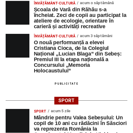
acum o săptămână
ÎNVĂȚĂMÂNT-CULTURĂ
Școala de Vară din Răhău s-a
încheiat. Zeci de copii au participat la
ateliere de ecologie, orientare în
carieră și activități recreative
acum 3 săptămâni
ÎNVĂȚĂMÂNT-CULTURĂ
O nouă performanță a elevei
Cristiana Cioca, de la Colegiul
Național „Lucian Blaga” din Sebeș:
Premiul III la etapa națională a
Concursului „Memoria
Holocaustului”
PUBLICITATE
SPORT
acum 5 zile
SPORT
Mândrie pentru Valea Sebeșului: Un
copil de 10 ani cu rădăcini în Săsciori
va reprezenta România la