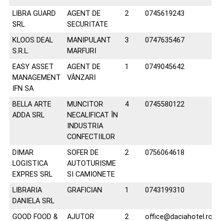
LIBRA GUARD
AGENT DE
2
0745619243
SRL
SECURITATE
KLOOS DEAL
MANIPULANT
3
0747635467
S.R.L.
MARFURI
EASY ASSET
AGENT DE
1
0749045642
MANAGEMENT
VÂNZARI
IFN SA
BELLA ARTE
MUNCITOR
4
0745580122
ADDA SRL
NECALIFICAT ÎN
INDUSTRIA
CONFECTIILOR
DIMAR
SOFER DE
2
0756064618
LOGISTICA
AUTOTURISME
EXPRES SRL
SI CAMIONETE
LIBRARIA
GRAFICIAN
1
0743199310
DANIELA SRL
GOOD FOOD &
AJUTOR
2
office@daciahotel.ro