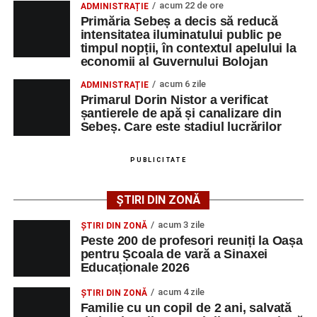
acum 22 de ore
ADMINISTRAȚIE
denumirea posturilor vacante din Săsciori, și datele de
Primăria Sebeș a decis să reducă
contact ale angajatorilor, precum numere de telefon și
intensitatea iluminatului public pe
timpul nopții, în contextul apelului la
adrese de e-mail, pentru ca persoanele interesate să
economii al Guvernului Bolojan
poată solicita detalii despre condițiile de angajare,
programul de lucru și procesul de recrutare.
acum 6 zile
ADMINISTRAȚIE
Primarul Dorin Nistor a verificat
șantierele de apă și canalizare din
Mai jos puteți consulta lista completă a locurilor de
Sebeș. Care este stadiul lucrărilor
muncă disponibile în comuna Săsciori la data de 4
august 2026, precum și datele de contact ale
PUBLICITATE
angajatorilor:
ȘTIRI DIN ZONĂ
AGENT
OCUPAŢIA
NR.
NR.
LMV
TELEFON/E-
acum 3 zile
ȘTIRI DIN ZONĂ
MAIL
Peste 200 de profesori reuniți la Oașa
pentru Școala de vară a Sinaxei
SC Maier
OPERATOR LA
1
0752826367
Educaționale 2026
Technology Srl
MASINI-UNELTE
CU COMANDA
acum 4 zile
ȘTIRI DIN ZONĂ
NUMERICA
Familie cu un copil de 2 ani, salvată