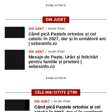
PUBLICITATE
DIN JUDEȚ
acum 4 luni
DIN JUDEȚ
Când pică Paștele ortodox și cel
catolic în 2027, dar și în următorii ani
| sebesinfo.ro
acum 4 luni
DIN JUDEȚ
Mesaje de Paște. Urări și felicitări
pentru familie și prieteni |
sebesinfo.ro
PUBLICITATE
CELE MAI CITITE ȘTIRI
acum 4 luni
DIN JUDEȚ
Când pică Paștele ortodox și cel