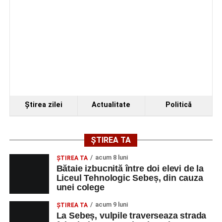
Ştirea zilei
Actualitate
Politică
ȘTIREA TA
acum 8 luni
ŞTIREA TA
Bătaie izbucnită între doi elevi de la
Liceul Tehnologic Sebeș, din cauza
unei colege
acum 9 luni
ŞTIREA TA
La Sebeș, vulpile traverseaza strada