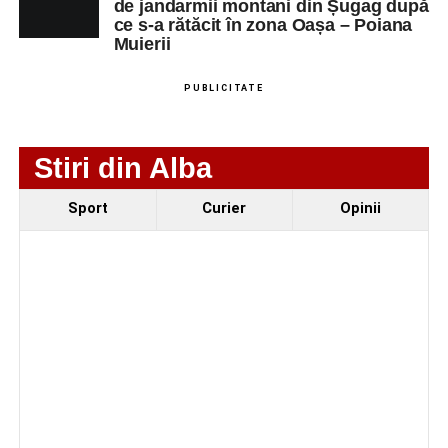
de jandarmii montani din Șugag după
ce s-a rătăcit în zona Oașa – Poiana
Muierii
Adaugă-ne ca sursă preferată
PUBLICITATE
Urmărește-ne pe Google News
Stiri din Alba
Ultimele știri din Sebeș
Sport
Curier
Opinii
Primăria Sebeș a decis să reducă intensitatea
iluminatului public pe timpul nopții, în contextul
apelului la economii al Guvernului Bolojan
Duminică, 23 august 2026, Râpa Roșie găzduiește
cea de-a III-a ediție a concursului „CicloAventurier
de Sebeș”
Primul concert din cadrul String Symphonic Camp
2026 a adus emoție și aplauze la Sebeș