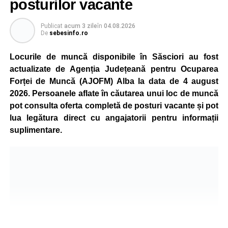
posturilor vacante
Compania dă asigurări că oprirea temporară a unor linii
de producție nu va afecta livrările către clienți.
Publicat
acum 3 zile
în
04.08.2026
De
sebesinfo.ro
Kronospan se numără printre cei mai mari consumatori de
energie electrică din România. O parte din necesarul
Locurile de muncă disponibile în Săsciori au fost
energetic este acoperită prin producția proprie de energie,
actualizate de Agenția Județeană pentru Ocuparea
realizată cu ajutorul panourilor fotovoltaice și al unităților
Forței de Muncă (AJOFM) Alba la data de 4 august
de cogenerare.
2026. Persoanele aflate în căutarea unui loc de muncă
pot consulta oferta completă de posturi vacante și pot
Reprezentanții companiei afirmă că vor continua
lua legătura direct cu angajatorii pentru informații
colaborarea cu autoritățile și operatorii din domeniul
suplimentare.
energetic pentru a contribui la depășirea perioadei dificile
și la menținerea stabilității Sistemului Energetic Național.
Adaugă-ne ca sursă preferată
Urmărește-ne pe Google News