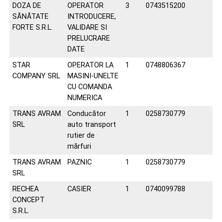
DOZA DE
OPERATOR
3
0743515200
SĂNĂTATE
INTRODUCERE,
FORTE S.R.L.
VALIDARE SI
PRELUCRARE
DATE
STAR
OPERATOR LA
1
0748806367
COMPANY SRL
MASINI-UNELTE
CU COMANDA
NUMERICA
TRANS AVRAM
Conducător
1
0258730779
SRL
auto transport
rutier de
mărfuri
TRANS AVRAM
PAZNIC
1
0258730779
SRL
RECHEA
CASIER
1
0740099788
CONCEPT
S.R.L.