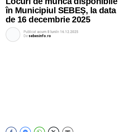
Locuri de muncă disponibile
în Municipiul SEBEȘ, la data
de 16 decembrie 2025
Publicat
acum 8 luni
în
16.12.2025
De
sebesinfo.ro