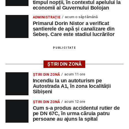
timpul nopții, în contextul apelului la
contact ale angajatorilor, precum numere de telefon și
localității Sibișeni
economii al Guvernului Bolojan
adrese de e-mail, pentru ca persoanele interesate să
Școala de Fotbal Valea Frumoasei își întărește
acum o săptămână
poată solicita detalii despre condițiile de angajare,
ADMINISTRAȚIE
lotul pentru noul sezon. Trei achiziții și performanțe
Primarul Dorin Nistor a verificat
programul de lucru și procesul de recrutare.
importante la nivel juvenil
șantierele de apă și canalizare din
Sebeș. Care este stadiul lucrărilor
Mai jos puteți consulta lista completă a locurilor de
muncă disponibile în Municipiul Sebeș la data de 10
PUBLICITATE
august 2026, precum și datele de contact ale
angajatorilor:
ȘTIRI DIN ZONĂ
AGENT
OCUPAŢIA
NR.
NR. TELEFON/E-MA
acum 11 ore
ȘTIRI DIN ZONĂ
LMV
Incendiu la un autoturism pe
Autostrada A1, în zona localității
TOOLS RENT PRO
MUNCITOR
1
0729399259
Sibișeni
SRL
NECALIFICAT LA
DEMOLAREA
acum 12 ore
ȘTIRI DIN ZONĂ
CLADIRILOR,
Cum s-a produs accidentul rutier de
CAPTUSELI
pe DN 67C, în urma căruia patru
persoane au ajuns la spital
ZIDARIE, PLACI
MOZAIC,