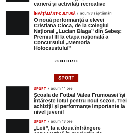
„HIDROELECTRICA”
carieră și activități recreative
SA BUCURESTI
SUCURSALA
acum 3 săptămâni
ÎNVĂȚĂMÂNT-CULTURĂ
O nouă performanță a elevei
HIDROCENTRALE
Cristiana Cioca, de la Colegiul
SEBES
Național „Lucian Blaga” din Sebeș:
DUPEX SRL
OPERATOR LA
1
0258731066
Premiul III la etapa națională a
Concursului „Memoria
MASINI-UNELTE
Holocaustului”
CU COMANDA
NUMERICA
PUBLICITATE
MAG GABI LINE
Conducător
1
0769232840
auto transport
SPORT
rutier de
mărfuri
acum 11 ore
SPORT
DOZA DE
OPERATOR
1
0743515200
Școala de Fotbal Valea Frumoasei își
întărește lotul pentru noul sezon. Trei
SĂNĂTATE FORTE
INTRODUCERE,
achiziții și performanțe importante la
S.R.L.
VALIDARE SI
nivel juvenil
PRELUCRARE
DATE
acum 13 ore
SPORT
„Leii”, la a doua înfrângere
DUPEX SRL
ȘEF BIROU
1
0258731066