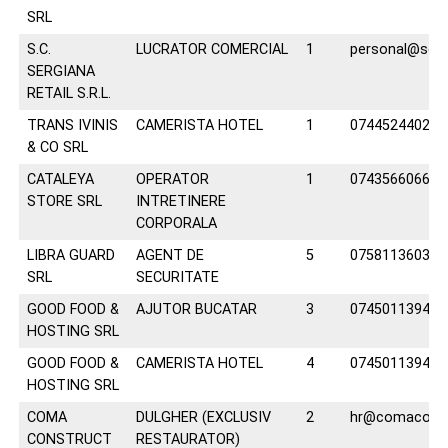
SRL
S.C.
LUCRATOR COMERCIAL
1
personal@serg
SERGIANA
RETAIL S.R.L.
TRANS IVINIS
CAMERISTA HOTEL
1
0744524402
& CO SRL
CATALEYA
OPERATOR
1
0743566066
STORE SRL
INTRETINERE
CORPORALA
LIBRA GUARD
AGENT DE
5
0758113603
SRL
SECURITATE
GOOD FOOD &
AJUTOR BUCATAR
3
0745011394
HOSTING SRL
GOOD FOOD &
CAMERISTA HOTEL
4
0745011394
HOSTING SRL
COMA
DULGHER (EXCLUSIV
2
hr@comaconst
CONSTRUCT
RESTAURATOR)