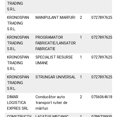
TRADING
S.R.L.
KRONOSPAN
MANIPULANT MARFURI
2
0727897625
TRADING
S.R.L.
KRONOSPAN
PROGRAMATOR
1
0727897625
TRADING
FABRICATIE/LANSATOR
S.R.L.
FABRICATIE
KRONOSPAN
SPECIALIST RESURSE
1
0727897625
TRADING
UMANE
S.R.L.
KRONOSPAN
STRUNGAR UNIVERSAL
1
0727897625
TRADING
S.R.L.
DIMAR
Conducător auto
2
0756064618
LOGISTICA
transport rutier de
EXPRES SRL
mărfuri
CONSTRUCŢII
LACATUS MECANIC
1
0799729935