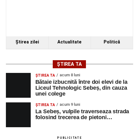
EUROSPEED MANY
Conducător
1
0741459052
SRL
auto transport
rutier de
mărfuri
SAVINI DUE SRL
ELECTRICIAN
1
0752199005
DE
Ştirea zilei
Actualitate
Politică
ÎNTRETINERE
SI REPARATII
SAVINI DUE SRL
LACATUS
1
0752199005
ȘTIREA TA
MECANIC
acum 8 luni
ŞTIREA TA
BOSFOR DONER
AJUTOR
1
0743455963
Bătaie izbucnită între doi elevi de la
SRL
BUCATAR
Liceul Tehnologic Sebeș, din cauza
unei colege
SAVINI DUE SRL
CONTROLOR
1
0752199005
CALITATE
acum 9 luni
ŞTIREA TA
La Sebeș, vulpile traverseaza strada
BELLA ARTE ADDA
MAROCHINER-
5
0745580122
folosind trecerea de pietoni…
SRL
CONFECTIONER
MAROCHINARIE,
DUPA
PUBLICITATE