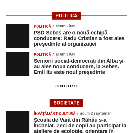
COMANDA
CONSTRUCŢII ŞI
MUNCITOR
1
0358401269
POLITICĂ
SERVICII SRL
NECALIFICAT LA
ASAMBLAREA,
acum 2 luni
POLITICĂ
MONTAREA
PSD Sebeș are o nouă echipă
PIESELOR
conducere: Radu Cristian a fost ales
președinte al organizației
SC SALV METAL
MASINIST LA
1
0742212382
SRL
MASINI
acum 3 luni
POLITICĂ
SPECIALE DE
Seniorii social-democrați din Alba și-
ASCHIERE
au ales noua conducere, la Sebeș.
Emil Itu este noul președinte
TRIMODA SRL
VÂNZATOR
1
0755461400
CONSTRUCŢII ŞI
ASISTENT
1
0358401269
PUBLICITATE
SERVICII SRL
MANAGER
SOCIETATEA DE
INGINER
1
0258806442
SOCIETATE
PRODUCERE A
CONSTRUCTII
acum 2 săptămâni
ENERGIEI
HIDROTEHNICE
ÎNVĂȚĂMÂNT-CULTURĂ
Școala de Vară din Răhău s-a
ELECTRICE IN
încheiat. Zeci de copii au participat la
HIDROCENTRALE
ateliere de ecologie, orientare în