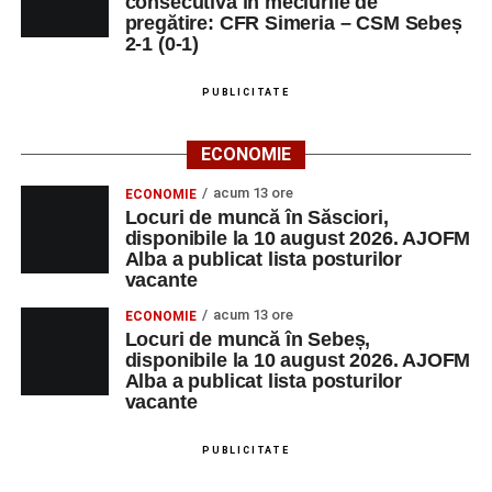
consecutivă în meciurile de
TEHNIC
pregătire: CFR Simeria – CSM Sebeș
2-1 (0-1)
MALURA & RV SRL
SECRETARA
1
0759513510
PUBLICITATE
Adaugă-ne ca sursă preferată
ECONOMIE
acum 13 ore
ECONOMIE
Urmărește-ne pe Google News
Locuri de muncă în Săsciori,
disponibile la 10 august 2026. AJOFM
Alba a publicat lista posturilor
Ultimele știri din Sebeș
vacante
acum 13 ore
ECONOMIE
Minoră din Sebeș, urmărită și amenințată de un
Locuri de muncă în Sebeș,
bărbat căsătorit. Instanța a emis un ordin de
disponibile la 10 august 2026. AJOFM
protecție pentru 12 luni
Alba a publicat lista posturilor
vacante
Incendiu la un autoturism pe Autostrada A1, în zona
localității Sibișeni
PUBLICITATE
Școala de Fotbal Valea Frumoasei își întărește