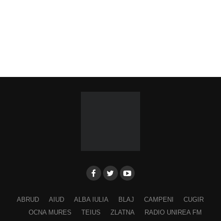
ABRUD
AIUD
ALBA IULIA
BLAJ
CAMPENI
CUGIR
OCNA MURES
TEIUS
ZLATNA
RADIO UNIREA FM