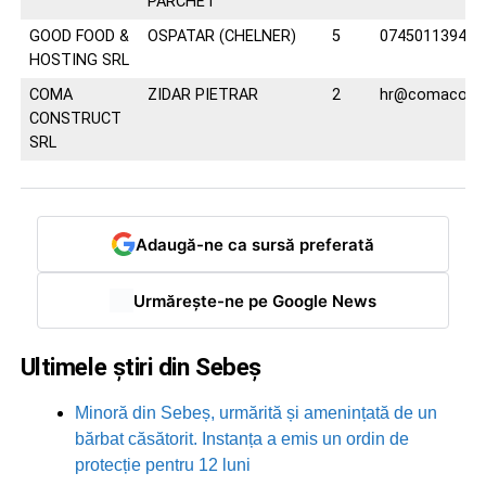
PARCHET
GOOD FOOD &
OSPATAR (CHELNER)
5
0745011394
HOSTING SRL
COMA
ZIDAR PIETRAR
2
hr@comaconst
CONSTRUCT
SRL
Adaugă-ne ca sursă preferată
Urmărește-ne pe Google News
Ultimele știri din Sebeș
Minoră din Sebeș, urmărită și amenințată de un
bărbat căsătorit. Instanța a emis un ordin de
protecție pentru 12 luni