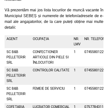
Vă prezentăm mai jos lista locurilor de muncă vacante în
Municipiul SEBEȘ și numerele de telefon/adresele de e-
mail ale angajatorilor, de la care puteți obține mai multe
detalii:
AGENT
OCUPAŢIA
NR.
NR. TELEFON/
LMV
SC B&B
CONFECTIONER
1
0745580122
PELLETERIR
ARTICOLE DIN PIELE SI
SRL
ÎNLOCUITORI
SC B&B
CONTROLOR CALITATE
1
0745580122
PELLETERIR
SRL
SC B&B
FEMEIE DE SERVICIU
1
0745580122
PELLETERIR
SRL
COFETARIA
LUCRATOR COMERCIAL
1
0757784311