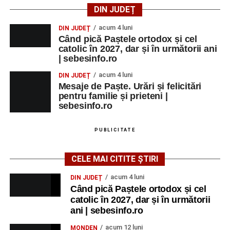
lotul pentru noul sezon. Trei achiziții și performanțe
DIN JUDEȚ
importante la nivel juvenil
acum 4 luni
DIN JUDEȚ
Când pică Paștele ortodox și cel
catolic în 2027, dar și în următorii ani
| sebesinfo.ro
acum 4 luni
DIN JUDEȚ
Mesaje de Paște. Urări și felicitări
pentru familie și prieteni |
sebesinfo.ro
PUBLICITATE
CELE MAI CITITE ȘTIRI
acum 4 luni
DIN JUDEȚ
Când pică Paștele ortodox și cel
catolic în 2027, dar și în următorii
ani | sebesinfo.ro
acum 12 luni
MONDEN