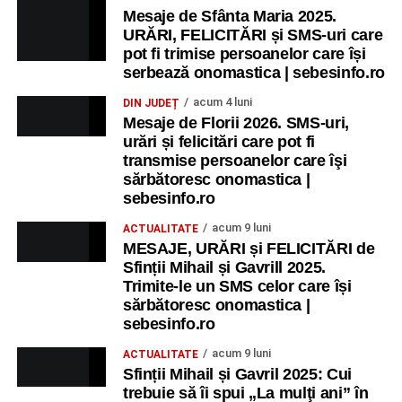
Mesaje de Sfânta Maria 2025.
URĂRI, FELICITĂRI și SMS-uri care
pot fi trimise persoanelor care își
serbează onomastica | sebesinfo.ro
acum 4 luni
DIN JUDEȚ
Mesaje de Florii 2026. SMS-uri,
urări și felicitări care pot fi
transmise persoanelor care îşi
sărbătoresc onomastica |
sebesinfo.ro
acum 9 luni
ACTUALITATE
MESAJE, URĂRI și FELICITĂRI de
Sfinții Mihail și Gavrill 2025.
Trimite-le un SMS celor care își
sărbătoresc onomastica |
sebesinfo.ro
acum 9 luni
ACTUALITATE
Sfinții Mihail și Gavril 2025: Cui
trebuie să îi spui „La mulţi ani” în