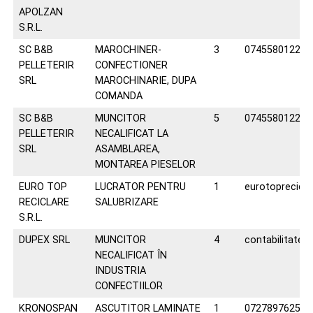
APOLZAN
S.R.L.
SC B&B
MAROCHINER-
3
0745580122
PELLETERIR
CONFECTIONER
SRL
MAROCHINARIE, DUPA
COMANDA
SC B&B
MUNCITOR
5
0745580122
PELLETERIR
NECALIFICAT LA
SRL
ASAMBLAREA,
MONTAREA PIESELOR
EURO TOP
LUCRATOR PENTRU
1
eurotoprecicl
RECICLARE
SALUBRIZARE
S.R.L.
DUPEX SRL
MUNCITOR
4
contabilitate@
NECALIFICAT ÎN
INDUSTRIA
CONFECTIILOR
KRONOSPAN
ASCUTITOR LAMINATE
1
0727897625