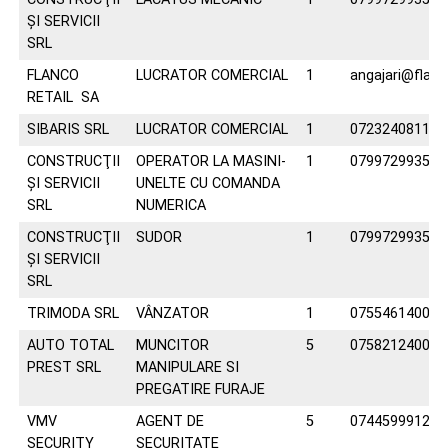
ŞI SERVICII
SRL
FLANCO
LUCRATOR COMERCIAL
1
angajari@flanc
RETAIL SA
SIBARIS SRL
LUCRATOR COMERCIAL
1
0723240811
CONSTRUCŢII
OPERATOR LA MASINI-
1
0799729935
ŞI SERVICII
UNELTE CU COMANDA
SRL
NUMERICA
CONSTRUCŢII
SUDOR
1
0799729935
ŞI SERVICII
SRL
TRIMODA SRL
VÂNZATOR
1
0755461400
AUTO TOTAL
MUNCITOR
5
0758212400
PREST SRL
MANIPULARE SI
PREGATIRE FURAJE
VMV
AGENT DE
5
0744599912
SECURITY
SECURITATE