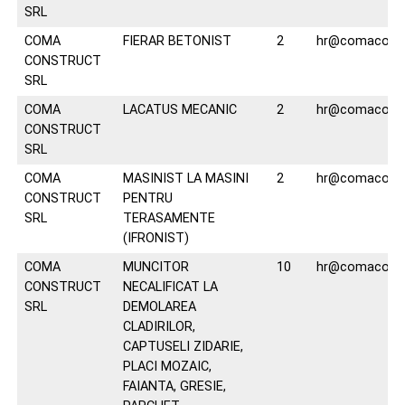
SRL
COMA
FIERAR BETONIST
2
hr@comaconst
CONSTRUCT
SRL
COMA
LACATUS MECANIC
2
hr@comaconst
CONSTRUCT
SRL
COMA
MASINIST LA MASINI
2
hr@comaconst
CONSTRUCT
PENTRU
SRL
TERASAMENTE
(IFRONIST)
COMA
MUNCITOR
10
hr@comaconst
CONSTRUCT
NECALIFICAT LA
SRL
DEMOLAREA
CLADIRILOR,
CAPTUSELI ZIDARIE,
PLACI MOZAIC,
FAIANTA, GRESIE,