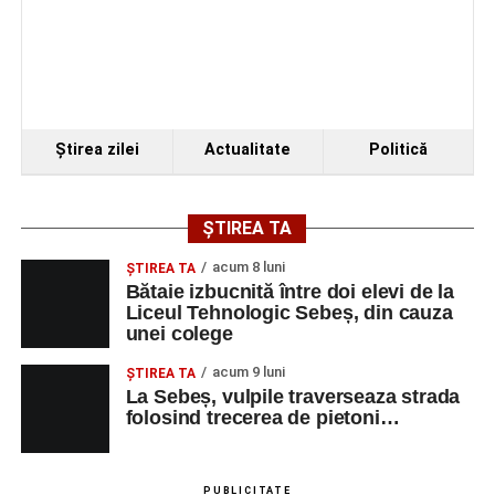
Ştirea zilei
Actualitate
Politică
ȘTIREA TA
acum 8 luni
ŞTIREA TA
Bătaie izbucnită între doi elevi de la
Liceul Tehnologic Sebeș, din cauza
unei colege
acum 9 luni
ŞTIREA TA
La Sebeș, vulpile traverseaza strada
folosind trecerea de pietoni…
PUBLICITATE