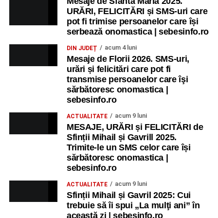
Mesaje de Sfânta Maria 2025.
URĂRI, FELICITĂRI și SMS-uri care
pot fi trimise persoanelor care își
serbează onomastica | sebesinfo.ro
acum 4 luni
DIN JUDEȚ
Mesaje de Florii 2026. SMS-uri,
urări și felicitări care pot fi
transmise persoanelor care îşi
sărbătoresc onomastica |
sebesinfo.ro
acum 9 luni
ACTUALITATE
MESAJE, URĂRI și FELICITĂRI de
Sfinții Mihail și Gavrill 2025.
Trimite-le un SMS celor care își
sărbătoresc onomastica |
sebesinfo.ro
acum 9 luni
ACTUALITATE
Sfinții Mihail și Gavril 2025: Cui
trebuie să îi spui „La mulţi ani” în
această zi | sebesinfo.ro