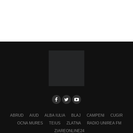
ABRUD
AIUD
ALBA IULIA
BLAJ
CAMPENI
CUGIR
OCNA MURES
TEIUS
ZLATNA
RADIO UNIREA FM
ZIAREONLINE24