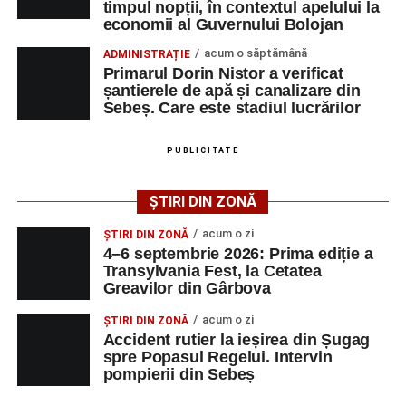
timpul nopții, în contextul apelului la
poată solicita detalii despre condițiile de angajare,
economii al Guvernului Bolojan
programul de lucru și procesul de recrutare.
acum o săptămână
ADMINISTRAȚIE
Primarul Dorin Nistor a verificat
Mai jos puteți consulta lista completă a locurilor de
șantierele de apă și canalizare din
muncă disponibile în comuna Săsciori la data de 4
Sebeș. Care este stadiul lucrărilor
august 2026, precum și datele de contact ale
angajatorilor:
PUBLICITATE
AGENT
OCUPAŢIA
NR.
NR.
ȘTIRI DIN ZONĂ
LMV
TELEFON/E-
MAIL
acum o zi
ȘTIRI DIN ZONĂ
4–6 septembrie 2026: Prima ediție a
SC Maier
OPERATOR LA
1
0752826367
Transylvania Fest, la Cetatea
Technology Srl
MASINI-UNELTE
Greavilor din Gârbova
CU COMANDA
NUMERICA
acum o zi
ȘTIRI DIN ZONĂ
Accident rutier la ieșirea din Șugag
spre Popasul Regelui. Intervin
pompierii din Sebeș
Adaugă-ne ca sursă preferată