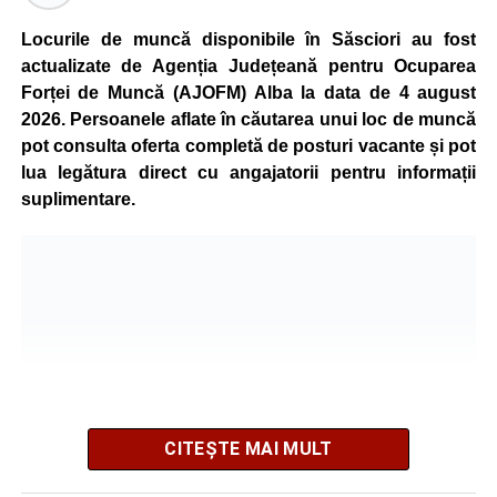
Kronospan se numără printre cei mai mari consumatori de
energie electrică din România. O parte din necesarul
Locurile de muncă disponibile în Săsciori au fost
energetic este acoperită prin producția proprie de energie,
actualizate de Agenția Județeană pentru Ocuparea
realizată cu ajutorul panourilor fotovoltaice și al unităților
Forței de Muncă (AJOFM) Alba la data de 4 august
de cogenerare.
2026. Persoanele aflate în căutarea unui loc de muncă
pot consulta oferta completă de posturi vacante și pot
Reprezentanții companiei afirmă că vor continua
lua legătura direct cu angajatorii pentru informații
colaborarea cu autoritățile și operatorii din domeniul
suplimentare.
energetic pentru a contribui la depășirea perioadei dificile
și la menținerea stabilității Sistemului Energetic Național.
Adaugă-ne ca sursă preferată
Urmărește-ne pe Google News
CITEȘTE MAI MULT
Ultimele știri din Sebeș