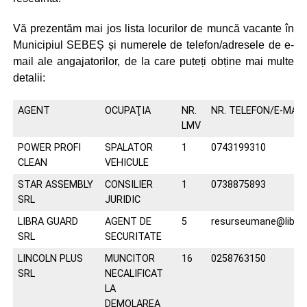
Vă prezentăm mai jos lista locurilor de muncă vacante în
Municipiul SEBEȘ și numerele de telefon/adresele de e-
mail ale angajatorilor, de la care puteți obține mai multe
detalii:
AGENT
OCUPAŢIA
NR.
NR. TELEFON/E-MAIL
LMV
POWER PROFI
SPALATOR
1
0743199310
CLEAN
VEHICULE
STAR ASSEMBLY
CONSILIER
1
0738875893
SRL
JURIDIC
LIBRA GUARD
AGENT DE
5
resurseumane@librag
SRL
SECURITATE
LINCOLN PLUS
MUNCITOR
16
0258763150
SRL
NECALIFICAT
LA
DEMOLAREA