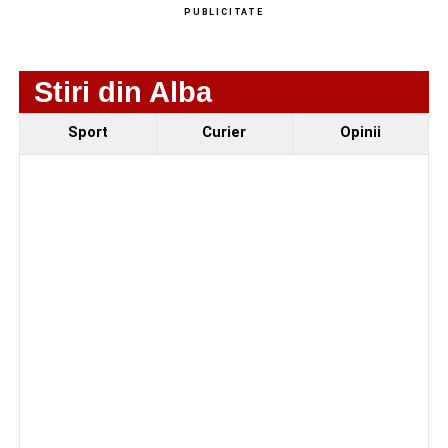
PUBLICITATE
Urmărește-ne pe Google News
Stiri din Alba
Ultimele știri din Sebeș
Sport
Curier
Opinii
Femeie de 66 de ani, transportată în stare gravă la
spital după ce a fost lovită de o motocicletă pe
strada Dorobanți din Sebeș
Accident pe strada Dorobanți din Sebeș: fermeie
de 66 de ani rănită grav, după ce a fost lovită de o
motocicletă
4–6 septembrie 2026: Prima ediție a Transylvania
Fest, la Cetatea Greavilor din Gârbova