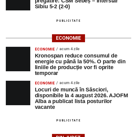
pregătire: CSM Sebeș – Interstar
Sibiu 5-2 (2-0)
PUBLICITATE
ECONOMIE
acum 4 zile
ECONOMIE
Kronospan reduce consumul de
energie cu până la 50%. O parte din
liniile de producție vor fi oprite
temporar
acum 4 zile
ECONOMIE
Locuri de muncă în Săsciori,
disponibile la 4 august 2026. AJOFM
Alba a publicat lista posturilor
vacante
PUBLICITATE