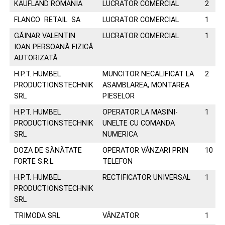
KAUFLAND ROMANIA
LUCRATOR COMERCIAL
2
FLANCO RETAIL SA
LUCRATOR COMERCIAL
1
GĂINAR VALENTIN
LUCRATOR COMERCIAL
1
IOAN PERSOANĂ FIZICĂ
AUTORIZATĂ
H.P.T. HUMBEL
MUNCITOR NECALIFICAT LA
2
PRODUCTIONSTECHNIK
ASAMBLAREA, MONTAREA
SRL
PIESELOR
H.P.T. HUMBEL
OPERATOR LA MASINI-
1
PRODUCTIONSTECHNIK
UNELTE CU COMANDA
SRL
NUMERICA
DOZA DE SĂNĂTATE
OPERATOR VÂNZARI PRIN
10
FORTE S.R.L.
TELEFON
H.P.T. HUMBEL
RECTIFICATOR UNIVERSAL
1
PRODUCTIONSTECHNIK
SRL
TRIMODA SRL
VÂNZATOR
1