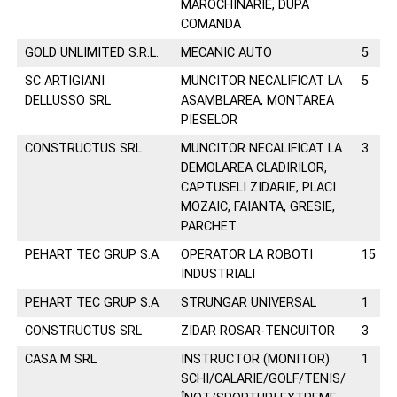
MAROCHINARIE, DUPA
COMANDA
GOLD UNLIMITED S.R.L.
MECANIC AUTO
5
SC ARTIGIANI
MUNCITOR NECALIFICAT LA
5
DELLUSSO SRL
ASAMBLAREA, MONTAREA
PIESELOR
CONSTRUCTUS SRL
MUNCITOR NECALIFICAT LA
3
DEMOLAREA CLADIRILOR,
CAPTUSELI ZIDARIE, PLACI
MOZAIC, FAIANTA, GRESIE,
PARCHET
PEHART TEC GRUP S.A.
OPERATOR LA ROBOTI
15
INDUSTRIALI
PEHART TEC GRUP S.A.
STRUNGAR UNIVERSAL
1
CONSTRUCTUS SRL
ZIDAR ROSAR-TENCUITOR
3
CASA M SRL
INSTRUCTOR (MONITOR)
1
SCHI/CALARIE/GOLF/TENIS/