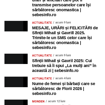
urări și felicitări care pot fi
transmise persoanelor care îşi
sărbătoresc onomastica |
sebesinfo.ro
acum 9 luni
ACTUALITATE
MESAJE, URĂRI și FELICITĂRI de
Sfinții Mihail și Gavrill 2025.
Trimite-le un SMS celor care își
sărbătoresc onomastica |
sebesinfo.ro
acum 9 luni
ACTUALITATE
Sfinții Mihail și Gavril 2025: Cui
trebuie să îi spui „La mulţi ani” în
această zi | sebesinfo.ro
acum 4 luni
ACTUALITATE
Nume de femei și bărbați care se
sărbătoresc de Florii 2026 |
sebesinfo.ro
acum 12 luni
MONDEN