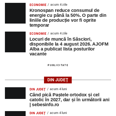
acum 4 zile
ECONOMIE
Kronospan reduce consumul de
energie cu până la 50%. O parte din
liniile de producție vor fi oprite
temporar
acum 4 zile
ECONOMIE
Locuri de muncă în Săsciori,
disponibile la 4 august 2026. AJOFM
Alba a publicat lista posturilor
vacante
PUBLICITATE
DIN JUDEȚ
acum 4 luni
DIN JUDEȚ
Când pică Paștele ortodox și cel
catolic în 2027, dar și în următorii ani
| sebesinfo.ro
acum 4 luni
DIN JUDEȚ