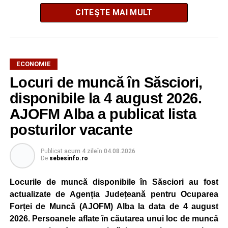
CITEȘTE MAI MULT
ECONOMIE
Potrivit unui comunicat al companiei, măsura va fi aplicată
Locuri de muncă în Săsciori,
gradual, în funcție de necesitățile sistemului energetic.
Reprezentanții Kronospan precizează că evoluția situației
disponibile la 4 august 2026.
este monitorizată permanent, iar activitatea va reveni la
AJOFM Alba a publicat lista
capacitate normală imediat ce condițiile vor permite.
posturilor vacante
Compania dă asigurări că oprirea temporară a unor linii
de producție nu va afecta livrările către clienți.
Publicat
acum 4 zile
în
04.08.2026
De
sebesinfo.ro
Kronospan se numără printre cei mai mari consumatori de
energie electrică din România. O parte din necesarul
Locurile de muncă disponibile în Săsciori au fost
energetic este acoperită prin producția proprie de energie,
actualizate de Agenția Județeană pentru Ocuparea
realizată cu ajutorul panourilor fotovoltaice și al unităților
Forței de Muncă (AJOFM) Alba la data de 4 august
de cogenerare.
2026. Persoanele aflate în căutarea unui loc de muncă