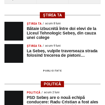
ȘTIREA TA
acum 8 luni
ŞTIREA TA
Bătaie izbucnită între doi elevi de la
Liceul Tehnologic Sebeș, din cauza
unei colege
acum 9 luni
ŞTIREA TA
La Sebeș, vulpile traverseaza strada
folosind trecerea de pietoni…
PUBLICITATE
POLITICĂ
acum 2 luni
POLITICĂ
PSD Sebeș are o nouă echipă
conducere: Radu Cristian a fost ales