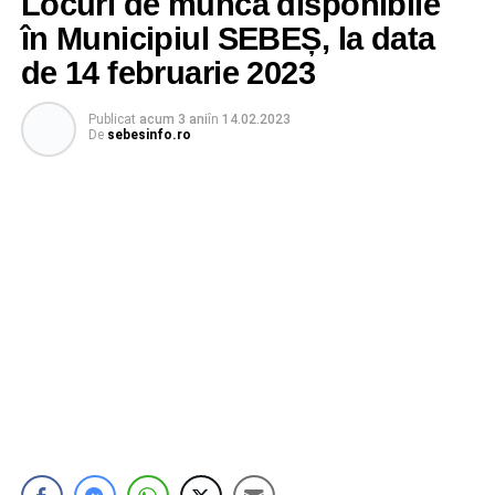
Locuri de muncă disponibile
în Municipiul SEBEȘ, la data
de 14 februarie 2023
Publicat
acum 3 ani
în
14.02.2023
De
sebesinfo.ro