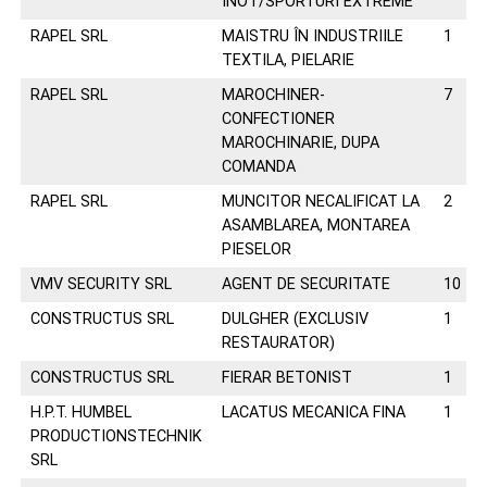
ÎNOT/SPORTURI EXTREME
RAPEL SRL
MAISTRU ÎN INDUSTRIILE
1
TEXTILA, PIELARIE
RAPEL SRL
MAROCHINER-
7
CONFECTIONER
MAROCHINARIE, DUPA
COMANDA
RAPEL SRL
MUNCITOR NECALIFICAT LA
2
ASAMBLAREA, MONTAREA
PIESELOR
VMV SECURITY SRL
AGENT DE SECURITATE
10
CONSTRUCTUS SRL
DULGHER (EXCLUSIV
1
RESTAURATOR)
CONSTRUCTUS SRL
FIERAR BETONIST
1
H.P.T. HUMBEL
LACATUS MECANICA FINA
1
PRODUCTIONSTECHNIK
SRL