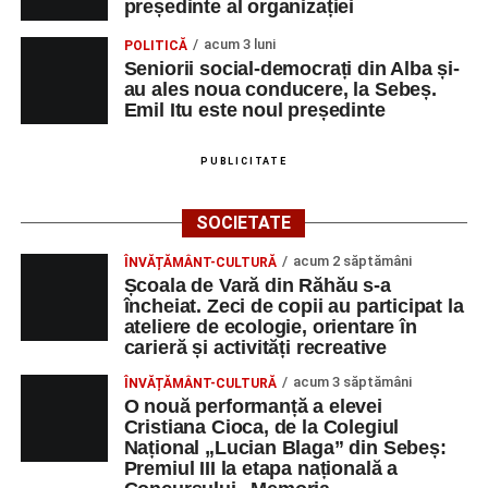
președinte al organizației
acum 3 luni
POLITICĂ
Seniorii social-democrați din Alba și-
au ales noua conducere, la Sebeș.
Emil Itu este noul președinte
PUBLICITATE
SOCIETATE
acum 2 săptămâni
ÎNVĂȚĂMÂNT-CULTURĂ
Școala de Vară din Răhău s-a
încheiat. Zeci de copii au participat la
ateliere de ecologie, orientare în
carieră și activități recreative
acum 3 săptămâni
ÎNVĂȚĂMÂNT-CULTURĂ
O nouă performanță a elevei
Cristiana Cioca, de la Colegiul
Național „Lucian Blaga” din Sebeș:
Premiul III la etapa națională a