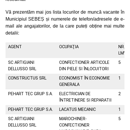
Vă prezentăm mai jos lista locurilor de muncă vacante în
Municipiul SEBEȘ și numerele de telefon/adresele de e-
mail ale angajatorilor, de la care puteți obține mai multe
detalii:
AGENT
OCUPAŢIA
NR.
LMV
SC ARTIGIANI
CONFECTIONER ARTICOLE
5
DELLUSSO SRL
DIN PIELE SI ÎNLOCUITORI
CONSTRUCTUS SRL
ECONOMIST ÎN ECONOMIE
1
GENERALA
PEHART TEC GRUP S.A.
ELECTRICIAN DE
2
ÎNTRETINERE SI REPARATII
PEHART TEC GRUP S.A.
LACATUS MECANIC
1
SC ARTIGIANI
MAROCHINER-
5
DELLUSSO SRL
CONFECTIONER