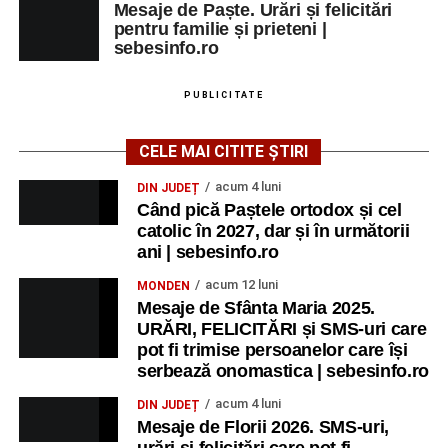
Mesaje de Paște. Urări și felicitări
pentru familie și prieteni |
sebesinfo.ro
PUBLICITATE
CELE MAI CITITE ȘTIRI
acum 4 luni
DIN JUDEȚ
Când pică Paștele ortodox și cel
catolic în 2027, dar și în următorii
ani | sebesinfo.ro
acum 12 luni
MONDEN
Mesaje de Sfânta Maria 2025.
URĂRI, FELICITĂRI și SMS-uri care
pot fi trimise persoanelor care își
serbează onomastica | sebesinfo.ro
acum 4 luni
DIN JUDEȚ
Mesaje de Florii 2026. SMS-uri,