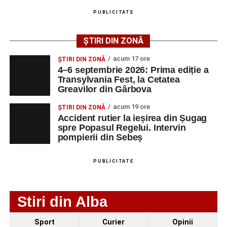
august 2026, precum și datele de contact ale
PUBLICITATE
angajatorilor:
ȘTIRI DIN ZONĂ
AGENT
OCUPAŢIA
NR.
NR.
LMV
TELEFON/E-
acum 17 ore
ȘTIRI DIN ZONĂ
MAIL
4–6 septembrie 2026: Prima ediție a
Transylvania Fest, la Cetatea
SC Maier
OPERATOR LA
1
0752826367
Greavilor din Gârbova
Technology Srl
MASINI-UNELTE
CU COMANDA
acum 19 ore
ȘTIRI DIN ZONĂ
NUMERICA
Accident rutier la ieșirea din Șugag
spre Popasul Regelui. Intervin
pompierii din Sebeș
Adaugă-ne ca sursă preferată
PUBLICITATE
Urmărește-ne pe Google News
Stiri din Alba
Ultimele știri din Sebeș
Sport
Curier
Opinii