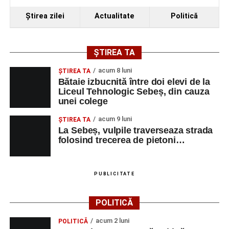
Ştirea zilei
Actualitate
Politică
ȘTIREA TA
acum 8 luni
ŞTIREA TA
Bătaie izbucnită între doi elevi de la
Liceul Tehnologic Sebeș, din cauza
unei colege
acum 9 luni
ŞTIREA TA
La Sebeș, vulpile traverseaza strada
folosind trecerea de pietoni…
PUBLICITATE
POLITICĂ
acum 2 luni
POLITICĂ