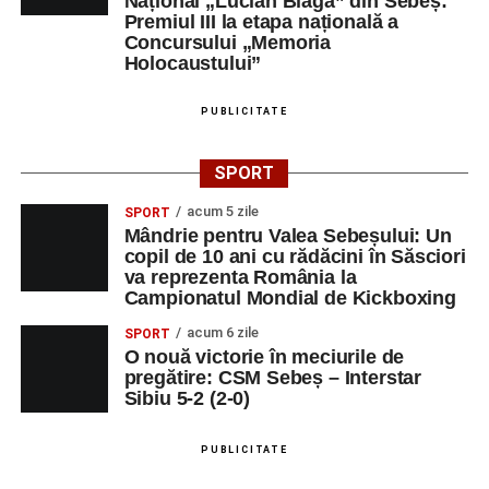
Național „Lucian Blaga” din Sebeș:
Premiul III la etapa națională a
Concursului „Memoria
Holocaustului”
PUBLICITATE
SPORT
acum 5 zile
SPORT
Mândrie pentru Valea Sebeșului: Un
copil de 10 ani cu rădăcini în Săsciori
va reprezenta România la
Campionatul Mondial de Kickboxing
acum 6 zile
SPORT
O nouă victorie în meciurile de
pregătire: CSM Sebeș – Interstar
Sibiu 5-2 (2-0)
PUBLICITATE