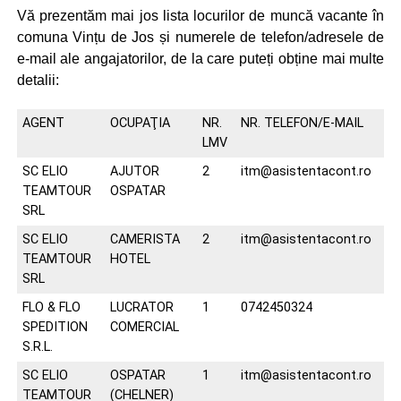
Vă prezentăm mai jos lista locurilor de muncă vacante în
comuna Vințu de Jos și numerele de telefon/adresele de
e-mail ale angajatorilor, de la care puteți obține mai multe
detalii:
AGENT
OCUPAŢIA
NR.
NR. TELEFON/E-MAIL
LMV
SC ELIO
AJUTOR
2
itm@asistentacont.ro
TEAMTOUR
OSPATAR
SRL
SC ELIO
CAMERISTA
2
itm@asistentacont.ro
TEAMTOUR
HOTEL
SRL
FLO & FLO
LUCRATOR
1
0742450324
SPEDITION
COMERCIAL
S.R.L.
SC ELIO
OSPATAR
1
itm@asistentacont.ro
TEAMTOUR
(CHELNER)