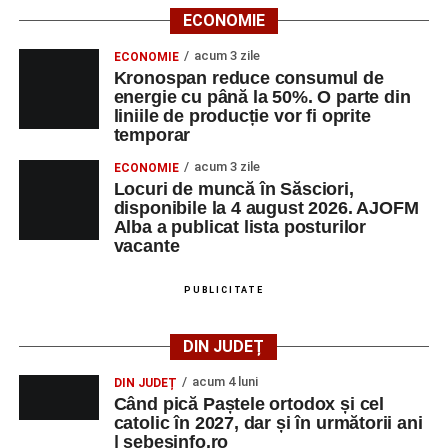
ECONOMIE
acum 3 zile
ECONOMIE
Kronospan reduce consumul de
energie cu până la 50%. O parte din
liniile de producție vor fi oprite
temporar
acum 3 zile
ECONOMIE
Locuri de muncă în Săsciori,
disponibile la 4 august 2026. AJOFM
Alba a publicat lista posturilor
vacante
PUBLICITATE
DIN JUDEȚ
acum 4 luni
DIN JUDEȚ
Când pică Paștele ortodox și cel
catolic în 2027, dar și în următorii ani
| sebesinfo.ro