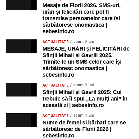
Mesaje de Florii 2026. SMS-uri,
urări și felicitări care pot fi
transmise persoanelor care îşi
sărbătoresc onomastica |
sebesinfo.ro
acum 9 luni
ACTUALITATE
MESAJE, URĂRI și FELICITĂRI de
Sfinții Mihail și Gavrill 2025.
Trimite-le un SMS celor care își
sărbătoresc onomastica |
sebesinfo.ro
acum 9 luni
ACTUALITATE
Sfinții Mihail și Gavril 2025: Cui
trebuie să îi spui „La mulţi ani” în
această zi | sebesinfo.ro
acum 4 luni
ACTUALITATE
Nume de femei și bărbați care se
sărbătoresc de Florii 2026 |
sebesinfo.ro