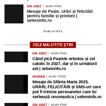
acum 4 luni
DIN JUDEȚ
Mesaje de Paște. Urări și felicitări
pentru familie și prieteni |
sebesinfo.ro
PUBLICITATE
CELE MAI CITITE ȘTIRI
acum 4 luni
DIN JUDEȚ
Când pică Paștele ortodox și cel
catolic în 2027, dar și în următorii
ani | sebesinfo.ro
acum 12 luni
MONDEN
Mesaje de Sfânta Maria 2025.
URĂRI, FELICITĂRI și SMS-uri care
pot fi trimise persoanelor care își
serbează onomastica | sebesinfo.ro
acum 4 luni
DIN JUDEȚ