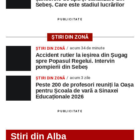
muncă disponibile în comuna Săsciori la data de 4
Sebeș. Care este stadiul lucrărilor
august 2026, precum și datele de contact ale
angajatorilor:
PUBLICITATE
AGENT
OCUPAŢIA
NR.
NR.
ȘTIRI DIN ZONĂ
LMV
TELEFON/E-
MAIL
acum 34 de minute
ȘTIRI DIN ZONĂ
Accident rutier la ieșirea din Șugag
SC Maier
OPERATOR LA
1
0752826367
spre Popasul Regelui. Intervin
Technology Srl
MASINI-UNELTE
pompierii din Sebeș
CU COMANDA
NUMERICA
acum 3 zile
ȘTIRI DIN ZONĂ
Peste 200 de profesori reuniți la Oașa
pentru Școala de vară a Sinaxei
Educaționale 2026
Adaugă-ne ca sursă preferată
PUBLICITATE
Urmărește-ne pe Google News
Stiri din Alba
Ultimele știri din Sebeș