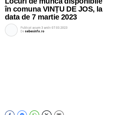
Locuri de muncă disponibile
în comuna VINȚU DE JOS, la
data de 7 martie 2023
Publicat
acum 3 ani
în
07.03.2023
De
sebesinfo.ro