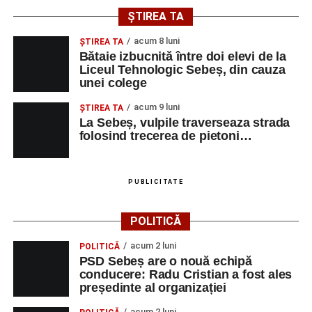
ȘTIREA TA
acum 8 luni
ŞTIREA TA
Bătaie izbucnită între doi elevi de la
Liceul Tehnologic Sebeș, din cauza
unei colege
acum 9 luni
ŞTIREA TA
La Sebeș, vulpile traverseaza strada
folosind trecerea de pietoni…
PUBLICITATE
POLITICĂ
acum 2 luni
POLITICĂ
PSD Sebeș are o nouă echipă
conducere: Radu Cristian a fost ales
președinte al organizației
acum 2 luni