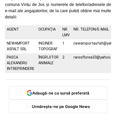
comuna Vințu de Jos și numerele de telefon/adresele de
e-mail ale angajatorilor, de la care puteți obține mai multe
detalii:
AGENT
OCUPAŢIA
NR.
NR. TELEFON/E-MAIL
LMV
NEWAMPORT
INGINER
1
newamportasfalt@yaho
ASFALT SRL
TOPOGRAF
PASCA
ÎNGRIJITOR
2
raresflorea33@yahoo.c
ALEXANDRU
ANIMALE
INTREPRINDERE
Adaugă-ne ca sursă preferată
Urmărește-ne pe Google News