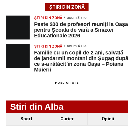
ȘTIRI DIN ZONĂ
AGENT
OCUPAŢIA
NR.
NR.
acum 3 zile
ȘTIRI DIN ZONĂ
LMV
TELEFON/E-
Peste 200 de profesori reuniți la Oașa
MAIL
pentru Școala de vară a Sinaxei
Educaționale 2026
SC Maier
OPERATOR LA
1
0752826367
Technology Srl
MASINI-UNELTE
acum 4 zile
ȘTIRI DIN ZONĂ
CU COMANDA
Familie cu un copil de 2 ani, salvată
NUMERICA
de jandarmii montani din Șugag după
ce s-a rătăcit în zona Oașa – Poiana
Muierii
PUBLICITATE
Adaugă-ne ca sursă preferată
Urmărește-ne pe Google News
Stiri din Alba
Ultimele știri din Sebeș
Sport
Curier
Opinii
Primăria Sebeș a decis să reducă intensitatea