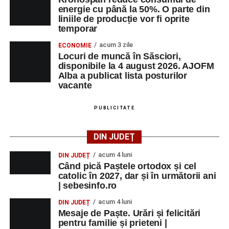
energie cu până la 50%. O parte din
liniile de producție vor fi oprite
temporar
acum 3 zile
ECONOMIE
Locuri de muncă în Săsciori,
disponibile la 4 august 2026. AJOFM
Alba a publicat lista posturilor
vacante
PUBLICITATE
DIN JUDEȚ
acum 4 luni
DIN JUDEȚ
Când pică Paștele ortodox și cel
catolic în 2027, dar și în următorii ani
| sebesinfo.ro
acum 4 luni
DIN JUDEȚ
Mesaje de Paște. Urări și felicitări
pentru familie și prieteni |