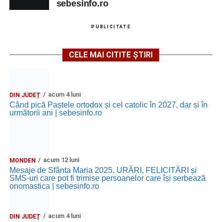
sebesinfo.ro
PUBLICITATE
CELE MAI CITITE ȘTIRI
acum 4 luni
DIN JUDEȚ
Când pică Paștele ortodox și cel catolic în 2027, dar și în
următorii ani | sebesinfo.ro
acum 12 luni
MONDEN
Mesaje de Sfânta Maria 2025. URĂRI, FELICITĂRI și
SMS-uri care pot fi trimise persoanelor care își serbează
onomastica | sebesinfo.ro
acum 4 luni
DIN JUDEȚ