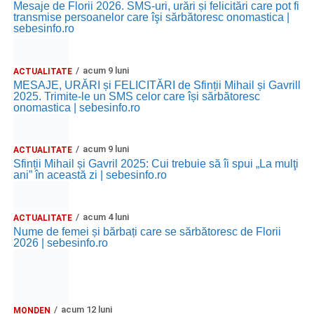
Mesaje de Florii 2026. SMS-uri, urări și felicitări care pot fi
transmise persoanelor care îşi sărbătoresc onomastica |
sebesinfo.ro
acum 9 luni
ACTUALITATE
MESAJE, URĂRI și FELICITĂRI de Sfinții Mihail și Gavrill
2025. Trimite-le un SMS celor care își sărbătoresc
onomastica | sebesinfo.ro
acum 9 luni
ACTUALITATE
Sfinții Mihail și Gavril 2025: Cui trebuie să îi spui „La mulţi
ani” în această zi | sebesinfo.ro
acum 4 luni
ACTUALITATE
Nume de femei și bărbați care se sărbătoresc de Florii
2026 | sebesinfo.ro
acum 12 luni
MONDEN