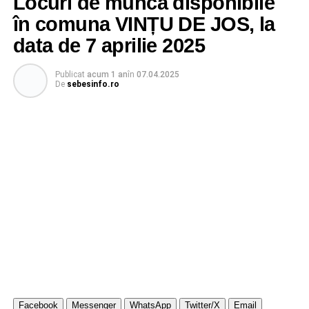
Locuri de muncă disponibile
în comuna VINȚU DE JOS, la
data de 7 aprilie 2025
Publicat
acum 1 an
în
07.04.2025
De
sebesinfo.ro
Facebook
Messenger
WhatsApp
Twitter/X
Email