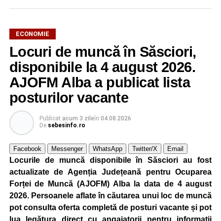
ECONOMIE
Locuri de muncă în Săsciori,
Potrivit unui comunicat al companiei, măsura va fi aplicată
gradual, în funcție de necesitățile sistemului energetic.
disponibile la 4 august 2026.
Reprezentanții Kronospan precizează că evoluția situației
AJOFM Alba a publicat lista
este monitorizată permanent, iar activitatea va reveni la
posturilor vacante
capacitate normală imediat ce condițiile vor permite.
Compania dă asigurări că oprirea temporară a unor linii
Publicat
acum 3 zile
în
04.08.2026
de producție nu va afecta livrările către clienți.
De
sebesinfo.ro
Kronospan se numără printre cei mai mari consumatori de
Facebook
Messenger
WhatsApp
Twitter/X
Email
energie electrică din România. O parte din necesarul
Locurile de muncă disponibile în Săsciori au fost
energetic este acoperită prin producția proprie de energie,
actualizate de Agenția Județeană pentru Ocuparea
realizată cu ajutorul panourilor fotovoltaice și al unităților
Forței de Muncă (AJOFM) Alba la data de 4 august
de cogenerare.
2026. Persoanele aflate în căutarea unui loc de muncă
pot consulta oferta completă de posturi vacante și pot
Reprezentanții companiei afirmă că vor continua
lua legătura direct cu angajatorii pentru informații