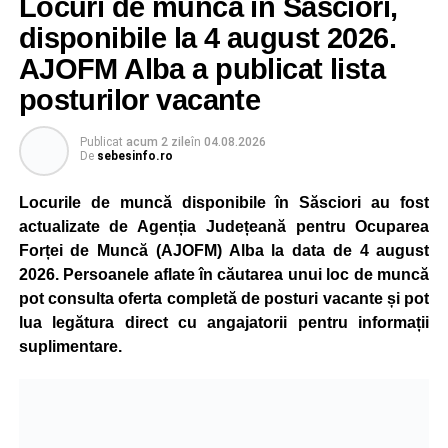
Locuri de muncă în Săsciori,
gradual, în funcție de necesitățile sistemului energetic.
Reprezentanții Kronospan precizează că evoluția situației
disponibile la 4 august 2026.
este monitorizată permanent, iar activitatea va reveni la
AJOFM Alba a publicat lista
capacitate normală imediat ce condițiile vor permite.
posturilor vacante
Compania dă asigurări că oprirea temporară a unor linii
de producție nu va afecta livrările către clienți.
Publicat
acum 2 zile
în
04.08.2026
De
sebesinfo.ro
Kronospan se numără printre cei mai mari consumatori de
energie electrică din România. O parte din necesarul
Locurile de muncă disponibile în Săsciori au fost
energetic este acoperită prin producția proprie de energie,
actualizate de Agenția Județeană pentru Ocuparea
realizată cu ajutorul panourilor fotovoltaice și al unităților
Forței de Muncă (AJOFM) Alba la data de 4 august
de cogenerare.
2026. Persoanele aflate în căutarea unui loc de muncă
pot consulta oferta completă de posturi vacante și pot
Reprezentanții companiei afirmă că vor continua
lua legătura direct cu angajatorii pentru informații
colaborarea cu autoritățile și operatorii din domeniul
suplimentare.
energetic pentru a contribui la depășirea perioadei dificile
și la menținerea stabilității Sistemului Energetic Național.