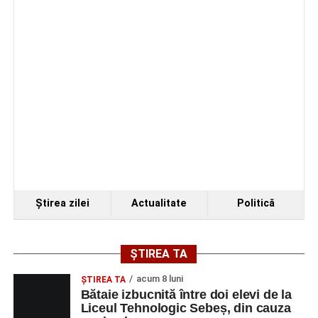
autoturism s-a răsturnat, o persoană a avut nevoie
de îngrijiri medicale
Ştirea zilei
Actualitate
Politică
ȘTIREA TA
acum 8 luni
ŞTIREA TA
Bătaie izbucnită între doi elevi de la
Liceul Tehnologic Sebeș, din cauza