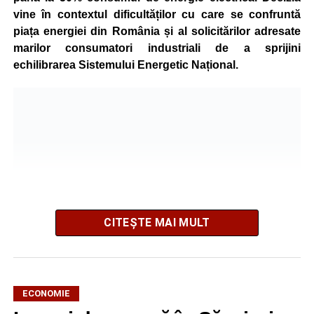
vine în contextul dificultăților cu care se confruntă
piața energiei din România și al solicitărilor adresate
marilor consumatori industriali de a sprijini
echilibrarea Sistemului Energetic Național.
CITEȘTE MAI MULT
ECONOMIE
Potrivit unui comunicat al companiei, măsura va fi aplicată