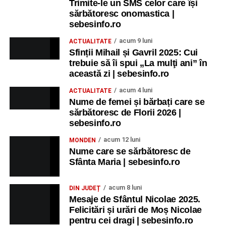
Trimite-le un SMS celor care își
sărbătoresc onomastica |
sebesinfo.ro
acum 9 luni
ACTUALITATE
Sfinții Mihail și Gavril 2025: Cui
trebuie să îi spui „La mulţi ani” în
această zi | sebesinfo.ro
acum 4 luni
ACTUALITATE
Nume de femei și bărbați care se
sărbătoresc de Florii 2026 |
sebesinfo.ro
acum 12 luni
MONDEN
Nume care se sărbătoresc de
Sfânta Maria | sebesinfo.ro
acum 8 luni
DIN JUDEȚ
Mesaje de Sfântul Nicolae 2025.
Felicitări și urări de Moș Nicolae
pentru cei dragi | sebesinfo.ro