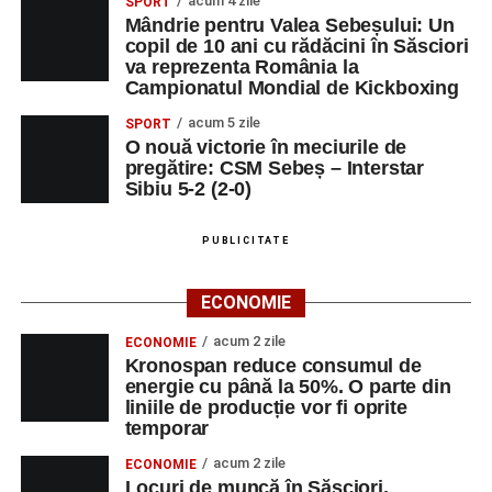
acum 4 zile
SPORT
Mândrie pentru Valea Sebeșului: Un
copil de 10 ani cu rădăcini în Săsciori
va reprezenta România la
Campionatul Mondial de Kickboxing
acum 5 zile
SPORT
O nouă victorie în meciurile de
pregătire: CSM Sebeș – Interstar
Sibiu 5-2 (2-0)
PUBLICITATE
ECONOMIE
acum 2 zile
ECONOMIE
Kronospan reduce consumul de
energie cu până la 50%. O parte din
liniile de producție vor fi oprite
temporar
acum 2 zile
ECONOMIE
Locuri de muncă în Săsciori,