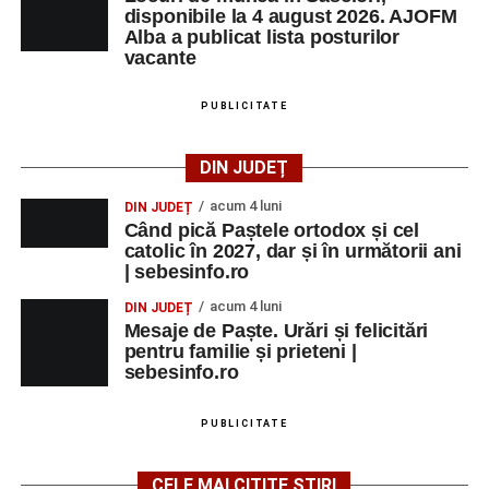
disponibile la 4 august 2026. AJOFM
Alba a publicat lista posturilor
vacante
PUBLICITATE
DIN JUDEȚ
acum 4 luni
DIN JUDEȚ
Când pică Paștele ortodox și cel
catolic în 2027, dar și în următorii ani
| sebesinfo.ro
acum 4 luni
DIN JUDEȚ
Mesaje de Paște. Urări și felicitări
pentru familie și prieteni |
sebesinfo.ro
PUBLICITATE
CELE MAI CITITE ȘTIRI