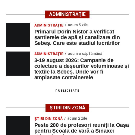
agenția teritorială de care aparține persoana aflată în
căutarea unui loc de muncă.
ADMINISTRAȚIE
acum 5 zile
ADMINISTRAȚIE
Lista publicată de AJOFM Alba include, pe lângă
Primarul Dorin Nistor a verificat
denumirea posturilor vacante din Săsciori, și datele de
șantierele de apă și canalizare din
contact ale angajatorilor, precum numere de telefon și
Sebeș. Care este stadiul lucrărilor
adrese de e-mail, pentru ca persoanele interesate să
acum o săptămână
ADMINISTRAȚIE
poată solicita detalii despre condițiile de angajare,
3-19 august 2026: Campanie de
programul de lucru și procesul de recrutare.
colectare a deșeurilor voluminoase și
textile la Sebeș. Unde vor fi
Mai jos puteți consulta lista completă a locurilor de
amplasate containerele
muncă disponibile în comuna Săsciori la data de 4
august 2026, precum și datele de contact ale
PUBLICITATE
angajatorilor:
ȘTIRI DIN ZONĂ
AGENT
OCUPAŢIA
NR.
NR.
acum 2 zile
LMV
TELEFON/E-
ȘTIRI DIN ZONĂ
Peste 200 de profesori reuniți la Oașa
MAIL
pentru Școala de vară a Sinaxei