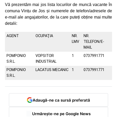
Vă prezentăm mai jos lista locurilor de muncă vacante în
comuna Vințu de Jos și numerele de telefon/adresele de
e-mail ale angajatorilor, de la care puteți obține mai multe
detalii:
AGENT
OCUPAŢIA
NR.
NR.
LMV
TELEFON/E-
MAIL
POMPONIO
VOPSITOR
1
0737991771
S.R.L.
INDUSTRIAL
POMPONIO
LACATUS MECANIC
1
0737991771
S.R.L.
Adaugă-ne ca sursă preferată
Urmărește-ne pe Google News