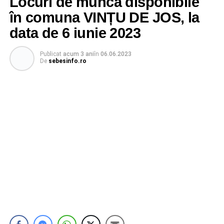
Locuri de muncă disponibile
în comuna VINȚU DE JOS, la
data de 6 iunie 2023
Publicat
acum 3 ani
în
06.06.2023
De
sebesinfo.ro