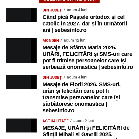
acum 4 luni
DIN JUDEȚ
Când pică Paștele ortodox și cel
catolic în 2027, dar și în următorii
ani | sebesinfo.ro
acum 12 luni
MONDEN
Mesaje de Sfânta Maria 2025.
URĂRI, FELICITĂRI și SMS-uri care
pot fi trimise persoanelor care își
serbează onomastica | sebesinfo.ro
acum 4 luni
DIN JUDEȚ
Mesaje de Florii 2026. SMS-uri,
urări și felicitări care pot fi
transmise persoanelor care îşi
sărbătoresc onomastica |
sebesinfo.ro
acum 9 luni
ACTUALITATE
MESAJE, URĂRI și FELICITĂRI de
Sfinții Mihail și Gavrill 2025.