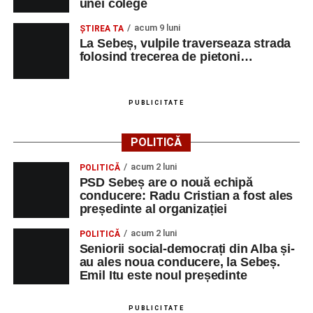
unei colege
acum 9 luni
ŞTIREA TA
La Sebeș, vulpile traverseaza strada
folosind trecerea de pietoni…
PUBLICITATE
POLITICĂ
acum 2 luni
POLITICĂ
PSD Sebeș are o nouă echipă
conducere: Radu Cristian a fost ales
președinte al organizației
acum 2 luni
POLITICĂ
Seniorii social-democrați din Alba și-
au ales noua conducere, la Sebeș.
Emil Itu este noul președinte
PUBLICITATE