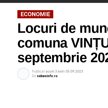
ECONOMIE
Locuri de munc
comuna VINȚU 
septembrie 20
Publicat
acum 3 ani
în
05.09.2023
De
sebesinfo.ro