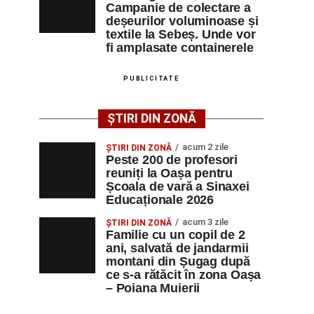
Campanie de colectare a
deșeurilor voluminoase și
textile la Sebeș. Unde vor
fi amplasate containerele
PUBLICITATE
ȘTIRI DIN ZONĂ
acum 2 zile
ȘTIRI DIN ZONĂ
Peste 200 de profesori
reuniți la Oașa pentru
Școala de vară a Sinaxei
Educaționale 2026
acum 3 zile
ȘTIRI DIN ZONĂ
Familie cu un copil de 2
ani, salvată de jandarmii
montani din Șugag după
ce s-a rătăcit în zona Oașa
– Poiana Muierii