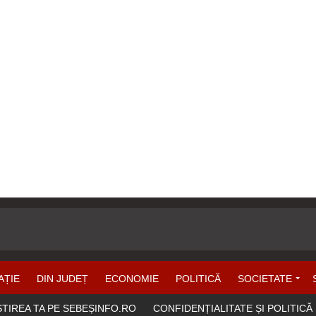
AȚIE
DIN JUDEȚ
ECONOMIE
POLITICĂ
SOCIETATE
ȘTIREA TA PE SEBEȘINFO.RO
CONFIDENȚIALITATE ȘI POLITICĂ