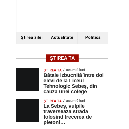
Ştirea zilei
Actualitate
Politică
ȘTIREA TA
acum 8 luni
ŞTIREA TA
Bătaie izbucnită între doi
elevi de la Liceul
Tehnologic Sebeș, din
cauza unei colege
acum 9 luni
ŞTIREA TA
La Sebeș, vulpile
traverseaza strada
folosind trecerea de
pietoni…