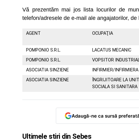
Vă prezentăm mai jos lista locurilor de m
telefon/adresele de e-mail ale angajatorilor, de 
AGENT
OCUPAŢIA
POMPONIO S.R.L.
LACATUS MECANIC
POMPONIO S.R.L.
VOPSITOR INDUSTRIA
ASOCIATIA SINZIENE
INFIRMIER/INFIRMIERA
ASOCIATIA SINZIENE
ÎNGRIJITOARE LA UNI
SOCIALA SI SANITARA
Adaugă-ne ca sursă preferat
Ultimele știri din Sebeș