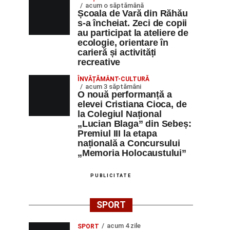
acum o săptămână
Școala de Vară din Răhău
s-a încheiat. Zeci de copii
au participat la ateliere de
ecologie, orientare în
carieră și activități
recreative
ÎNVĂȚĂMÂNT-CULTURĂ
acum 3 săptămâni
O nouă performanță a
elevei Cristiana Cioca, de
la Colegiul Național
„Lucian Blaga” din Sebeș:
Premiul III la etapa
națională a Concursului
„Memoria Holocaustului”
PUBLICITATE
SPORT
acum 4 zile
SPORT