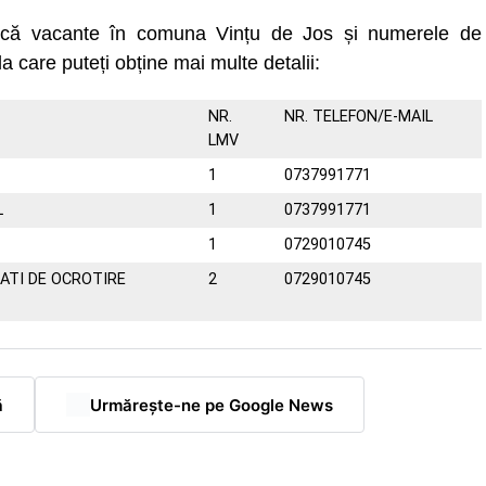
uncă vacante în comuna Vințu de Jos și numerele de
la care puteți obține mai multe detalii:
NR.
NR. TELEFON/E-MAIL
LMV
1
0737991771
L
1
0737991771
1
0729010745
TATI DE OCROTIRE
2
0729010745
ă
Urmărește-ne pe Google News