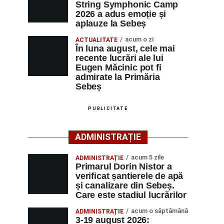
String Symphonic Camp
2026 a adus emoție și
aplauze la Sebeș
acum o zi
ACTUALITATE
În luna august, cele mai
recente lucrări ale lui
Eugen Măcinic pot fi
admirate la Primăria
Sebeș
PUBLICITATE
ADMINISTRAȚIE
acum 5 zile
ADMINISTRAȚIE
Primarul Dorin Nistor a
verificat șantierele de apă
și canalizare din Sebeș.
Care este stadiul lucrărilor
acum o săptămână
ADMINISTRAȚIE
3-19 august 2026: