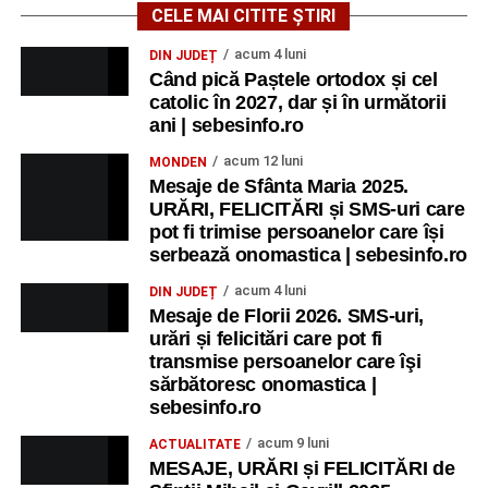
CELE MAI CITITE ȘTIRI
acum 4 luni
DIN JUDEȚ
Când pică Paștele ortodox și cel
catolic în 2027, dar și în următorii
ani | sebesinfo.ro
acum 12 luni
MONDEN
Mesaje de Sfânta Maria 2025.
URĂRI, FELICITĂRI și SMS-uri care
pot fi trimise persoanelor care își
serbează onomastica | sebesinfo.ro
acum 4 luni
DIN JUDEȚ
Mesaje de Florii 2026. SMS-uri,
urări și felicitări care pot fi
transmise persoanelor care îşi
sărbătoresc onomastica |
sebesinfo.ro
acum 9 luni
ACTUALITATE
MESAJE, URĂRI și FELICITĂRI de