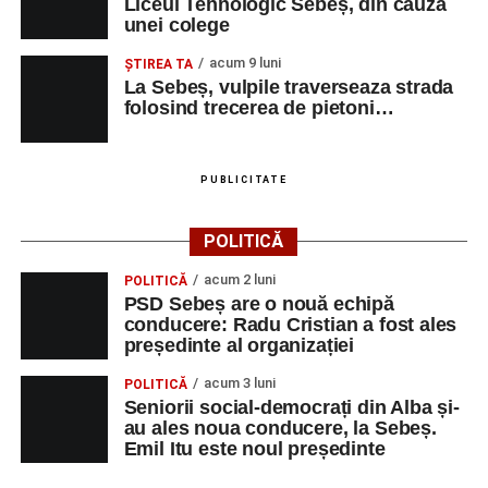
Liceul Tehnologic Sebeș, din cauza
unei colege
acum 9 luni
ŞTIREA TA
La Sebeș, vulpile traverseaza strada
folosind trecerea de pietoni…
PUBLICITATE
POLITICĂ
acum 2 luni
POLITICĂ
PSD Sebeș are o nouă echipă
conducere: Radu Cristian a fost ales
președinte al organizației
acum 3 luni
POLITICĂ
Seniorii social-democrați din Alba și-
au ales noua conducere, la Sebeș.
Emil Itu este noul președinte