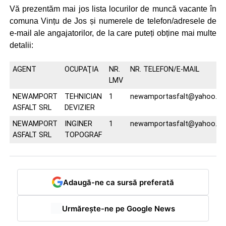
Vă prezentăm mai jos lista locurilor de muncă vacante în
comuna Vințu de Jos și numerele de telefon/adresele de
e-mail ale angajatorilor, de la care puteți obține mai multe
detalii:
AGENT
OCUPAŢIA
NR.
NR. TELEFON/E-MAIL
LMV
NEWAMPORT
TEHNICIAN
1
newamportasfalt@yahoo.c
ASFALT SRL
DEVIZIER
NEWAMPORT
INGINER
1
newamportasfalt@yahoo.c
ASFALT SRL
TOPOGRAF
Adaugă-ne ca sursă preferată
Urmărește-ne pe Google News