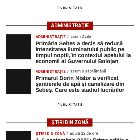
agenția teritorială de care aparține persoana aflată în
PUBLICITATE
căutarea unui loc de muncă.
ADMINISTRAȚIE
Lista publicată de AJOFM Alba include, pe lângă
denumirea posturilor vacante din Săsciori, și datele de
acum 2 zile
ADMINISTRAȚIE
Primăria Sebeș a decis să reducă
contact ale angajatorilor, precum numere de telefon și
intensitatea iluminatului public pe
adrese de e-mail, pentru ca persoanele interesate să
timpul nopții, în contextul apelului la
poată solicita detalii despre condițiile de angajare,
economii al Guvernului Bolojan
programul de lucru și procesul de recrutare.
acum o săptămână
ADMINISTRAȚIE
Primarul Dorin Nistor a verificat
Mai jos puteți consulta lista completă a locurilor de
șantierele de apă și canalizare din
muncă disponibile în comuna Săsciori la data de 4
Sebeș. Care este stadiul lucrărilor
august 2026, precum și datele de contact ale
angajatorilor:
PUBLICITATE
AGENT
OCUPAŢIA
NR.
NR.
ȘTIRI DIN ZONĂ
LMV
TELEFON/E-
MAIL
acum 22 de ore
ȘTIRI DIN ZONĂ