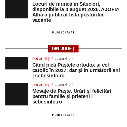
Locuri de muncă în Săsciori,
disponibile la 4 august 2026. AJOFM
Alba a publicat lista posturilor
vacante
PUBLICITATE
DIN JUDEȚ
acum 4 luni
DIN JUDEȚ
Când pică Paștele ortodox și cel
catolic în 2027, dar și în următorii ani
| sebesinfo.ro
acum 4 luni
DIN JUDEȚ
Mesaje de Paște. Urări și felicitări
pentru familie și prieteni |
sebesinfo.ro
PUBLICITATE