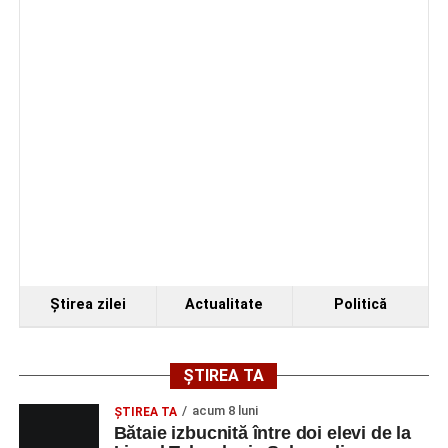
4–6 septembrie 2026: Prima ediție a Transylvania
Fest, la Cetatea Greavilor din Gârbova
Ştirea zilei
Actualitate
Politică
ȘTIREA TA
acum 8 luni
ŞTIREA TA
Bătaie izbucnită între doi elevi de la