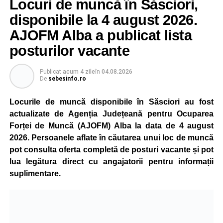
Locuri de muncă în Săsciori,
gradual, în funcție de necesitățile sistemului energetic.
Reprezentanții Kronospan precizează că evoluția situației
disponibile la 4 august 2026.
este monitorizată permanent, iar activitatea va reveni la
AJOFM Alba a publicat lista
capacitate normală imediat ce condițiile vor permite.
posturilor vacante
Compania dă asigurări că oprirea temporară a unor linii
de producție nu va afecta livrările către clienți.
Publicat
acum 4 zile
în
04.08.2026
De
sebesinfo.ro
Kronospan se numără printre cei mai mari consumatori de
energie electrică din România. O parte din necesarul
Locurile de muncă disponibile în Săsciori au fost
energetic este acoperită prin producția proprie de energie,
actualizate de Agenția Județeană pentru Ocuparea
realizată cu ajutorul panourilor fotovoltaice și al unităților
Forței de Muncă (AJOFM) Alba la data de 4 august
de cogenerare.
2026. Persoanele aflate în căutarea unui loc de muncă
pot consulta oferta completă de posturi vacante și pot
Reprezentanții companiei afirmă că vor continua
lua legătura direct cu angajatorii pentru informații
colaborarea cu autoritățile și operatorii din domeniul
suplimentare.
energetic pentru a contribui la depășirea perioadei dificile
și la menținerea stabilității Sistemului Energetic Național.