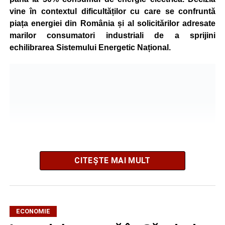
vine în contextul dificultăților cu care se confruntă
piața energiei din România și al solicitărilor adresate
marilor consumatori industriali de a sprijini
echilibrarea Sistemului Energetic Național.
CITEȘTE MAI MULT
ECONOMIE
Potrivit unui comunicat al companiei, măsura va fi aplicată