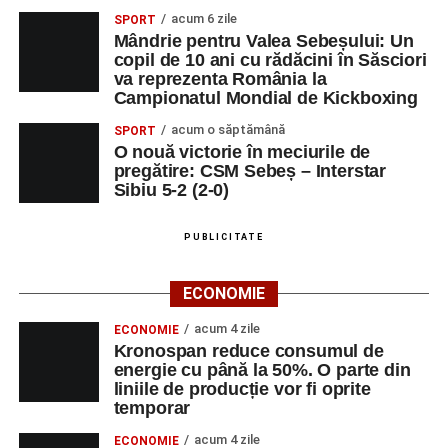
acum 6 zile
SPORT
Mândrie pentru Valea Sebeșului: Un
copil de 10 ani cu rădăcini în Săsciori
va reprezenta România la
Campionatul Mondial de Kickboxing
acum o săptămână
SPORT
O nouă victorie în meciurile de
pregătire: CSM Sebeș – Interstar
Sibiu 5-2 (2-0)
PUBLICITATE
ECONOMIE
acum 4 zile
ECONOMIE
Kronospan reduce consumul de
energie cu până la 50%. O parte din
liniile de producție vor fi oprite
temporar
acum 4 zile
ECONOMIE