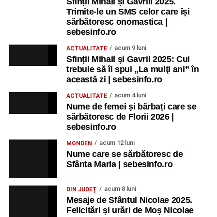
Sfinții Mihail și Gavrill 2025.
Trimite-le un SMS celor care își
sărbătoresc onomastica |
sebesinfo.ro
acum 9 luni
ACTUALITATE
Sfinții Mihail și Gavril 2025: Cui
trebuie să îi spui „La mulţi ani” în
această zi | sebesinfo.ro
acum 4 luni
ACTUALITATE
Nume de femei și bărbați care se
sărbătoresc de Florii 2026 |
sebesinfo.ro
acum 12 luni
MONDEN
Nume care se sărbătoresc de
Sfânta Maria | sebesinfo.ro
acum 8 luni
DIN JUDEȚ
Mesaje de Sfântul Nicolae 2025.
Felicitări și urări de Moș Nicolae