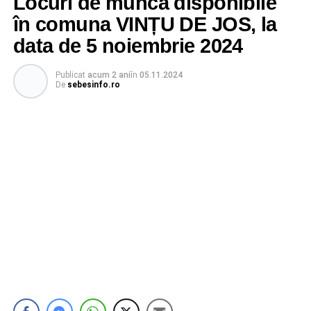
Locuri de muncă disponibile
în comuna VINȚU DE JOS, la
data de 5 noiembrie 2024
Publicat
acum 2 ani
în
05.11.2024
De
sebesinfo.ro