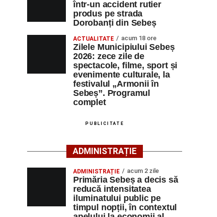
într-un accident rutier
produs pe strada
Dorobanți din Sebeș
acum 18 ore
ACTUALITATE
Zilele Municipiului Sebeș
2026: zece zile de
spectacole, filme, sport și
evenimente culturale, la
festivalul „Armonii în
Sebeș”. Programul
complet
PUBLICITATE
ADMINISTRAȚIE
acum 2 zile
ADMINISTRAȚIE
Primăria Sebeș a decis să
reducă intensitatea
iluminatului public pe
timpul nopții, în contextul
apelului la economii al