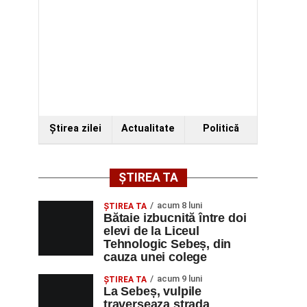
Ştirea zilei
Actualitate
Politică
ȘTIREA TA
acum 8 luni
ŞTIREA TA
Bătaie izbucnită între doi
elevi de la Liceul
Tehnologic Sebeș, din
cauza unei colege
acum 9 luni
ŞTIREA TA
La Sebeș, vulpile
traverseaza strada