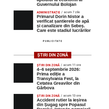
Guvernului Bolojan
acum 7 zile
ADMINISTRAȚIE
Primarul Dorin Nistor a
verificat șantierele de apă
și canalizare din Sebeș.
Care este stadiul lucrărilor
PUBLICITATE
ȘTIRI DIN ZONĂ
acum 11 ore
ȘTIRI DIN ZONĂ
4–6 septembrie 2026:
Prima ediție a
Transylvania Fest, la
Cetatea Greavilor din
Gârbova
acum 13 ore
ȘTIRI DIN ZONĂ
Accident rutier la ieșirea
din Șugag spre Popasul