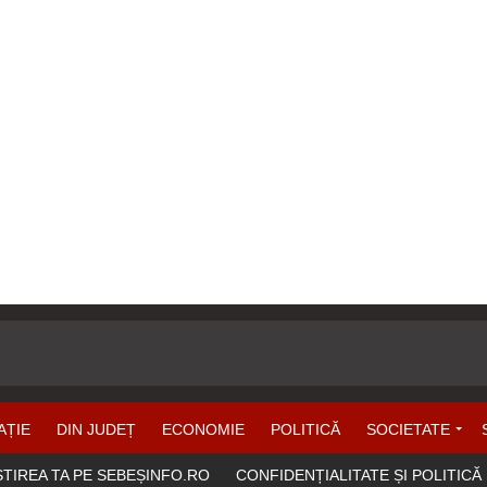
AȚIE
DIN JUDEȚ
ECONOMIE
POLITICĂ
SOCIETATE
ȘTIREA TA PE SEBEȘINFO.RO
CONFIDENȚIALITATE ȘI POLITICĂ