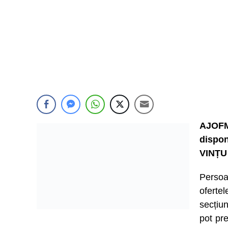
AJOFM
dispon
VINȚU
Persoa
ofert
secțiu
pot pre