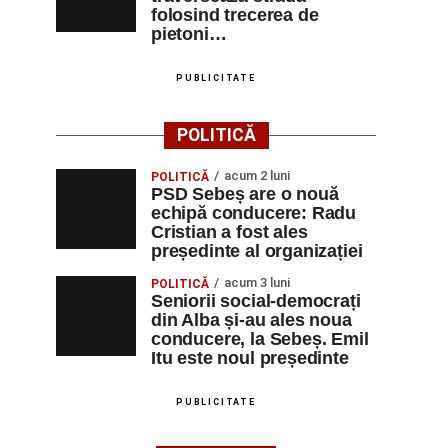
folosind trecerea de
pietoni…
PUBLICITATE
POLITICĂ
acum 2 luni
POLITICĂ
PSD Sebeș are o nouă
echipă conducere: Radu
Cristian a fost ales
președinte al organizației
acum 3 luni
POLITICĂ
Seniorii social-democrați
din Alba și-au ales noua
conducere, la Sebeș. Emil
Itu este noul președinte
PUBLICITATE