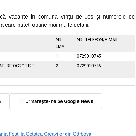
uncă vacante în comuna Vințu de Jos și numerele de
la care puteți obține mai multe detalii:
NR.
NR. TELEFON/E-MAIL
LMV
1
0729010745
ATI DE OCROTIRE
2
0729010745
ă
Urmărește-ne pe Google News
nia Fest, la Cetatea Greavilor din Gârbova