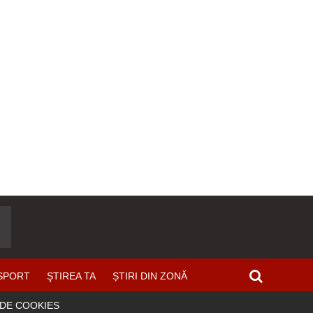
SPORT
ŞTIREA TA
ȘTIRI DIN ZONĂ
 DE COOKIES