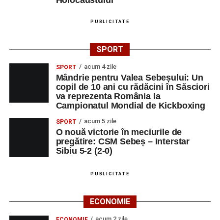
Holocaustului”
PUBLICITATE
SPORT
acum 4 zile
SPORT
Mândrie pentru Valea Sebeșului: Un
copil de 10 ani cu rădăcini în Săsciori
va reprezenta România la
Campionatul Mondial de Kickboxing
acum 5 zile
SPORT
O nouă victorie în meciurile de
pregătire: CSM Sebeș – Interstar
Sibiu 5-2 (2-0)
PUBLICITATE
ECONOMIE
acum 2 zile
ECONOMIE