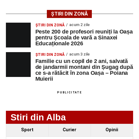
ȘTIRI DIN ZONĂ
AGENT
OCUPAŢIA
NR.
NR.
LMV
TELEFON/E-
acum 2 zile
ȘTIRI DIN ZONĂ
MAIL
Peste 200 de profesori reuniți la Oașa
pentru Școala de vară a Sinaxei
SC Maier
OPERATOR LA
1
0752826367
Educaționale 2026
Technology Srl
MASINI-UNELTE
CU COMANDA
acum 3 zile
ȘTIRI DIN ZONĂ
NUMERICA
Familie cu un copil de 2 ani, salvată
de jandarmii montani din Șugag după
ce s-a rătăcit în zona Oașa – Poiana
Muierii
Adaugă-ne ca sursă preferată
PUBLICITATE
Urmărește-ne pe Google News
Stiri din Alba
Ultimele știri din Sebeș
Sport
Curier
Opinii
Primăria Sebeș a decis să reducă intensitatea