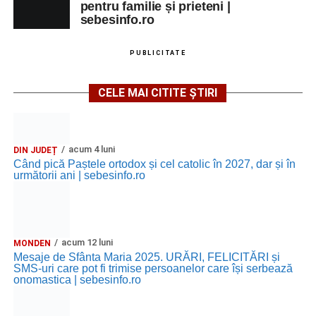
pentru familie și prieteni |
sebesinfo.ro
PUBLICITATE
CELE MAI CITITE ȘTIRI
acum 4 luni
DIN JUDEȚ
Când pică Paștele ortodox și cel catolic în 2027, dar și în
următorii ani | sebesinfo.ro
acum 12 luni
MONDEN
Mesaje de Sfânta Maria 2025. URĂRI, FELICITĂRI și
SMS-uri care pot fi trimise persoanelor care își serbează
onomastica | sebesinfo.ro