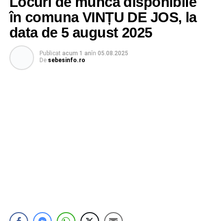
Locuri de muncă disponibile
în comuna VINȚU DE JOS, la
data de 5 august 2025
Publicat
acum 1 an
în
05.08.2025
De
sebesinfo.ro