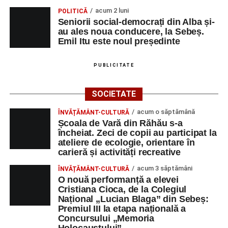
acum 2 luni
POLITICĂ
Seniorii social-democrați din Alba și-
au ales noua conducere, la Sebeș.
Emil Itu este noul președinte
PUBLICITATE
SOCIETATE
acum o săptămână
ÎNVĂȚĂMÂNT-CULTURĂ
Școala de Vară din Răhău s-a
încheiat. Zeci de copii au participat la
ateliere de ecologie, orientare în
carieră și activități recreative
acum 3 săptămâni
ÎNVĂȚĂMÂNT-CULTURĂ
O nouă performanță a elevei
Cristiana Cioca, de la Colegiul
Național „Lucian Blaga” din Sebeș:
Premiul III la etapa națională a
Concursului „Memoria