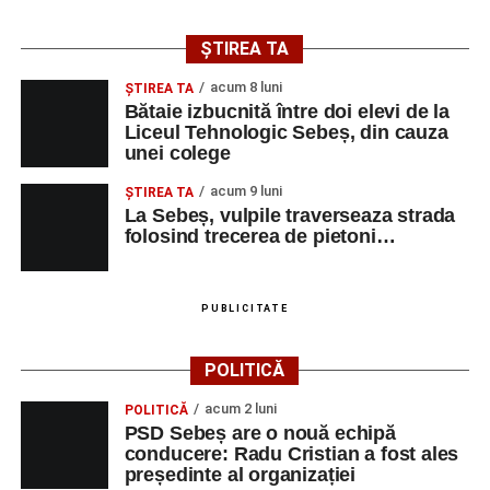
ȘTIREA TA
acum 8 luni
ŞTIREA TA
Bătaie izbucnită între doi elevi de la
Liceul Tehnologic Sebeș, din cauza
unei colege
acum 9 luni
ŞTIREA TA
La Sebeș, vulpile traverseaza strada
folosind trecerea de pietoni…
PUBLICITATE
POLITICĂ
acum 2 luni
POLITICĂ
PSD Sebeș are o nouă echipă
conducere: Radu Cristian a fost ales
președinte al organizației