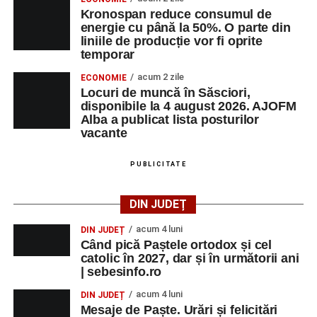
Kronospan reduce consumul de
energie cu până la 50%. O parte din
liniile de producție vor fi oprite
temporar
acum 2 zile
ECONOMIE
Locuri de muncă în Săsciori,
disponibile la 4 august 2026. AJOFM
Alba a publicat lista posturilor
vacante
PUBLICITATE
DIN JUDEȚ
acum 4 luni
DIN JUDEȚ
Când pică Paștele ortodox și cel
catolic în 2027, dar și în următorii ani
| sebesinfo.ro
acum 4 luni
DIN JUDEȚ
Mesaje de Paște. Urări și felicitări