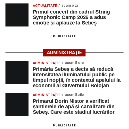
Primul concert din cadrul String Symphonic Camp
acum o zi
Cei interesați pot consulta toate locurile de muncă
ACTUALITATE
2026 a adus emoție și aplauze la Sebeș
Primul concert din cadrul String
disponibile accesând platforma oficială ANOFM,
Symphonic Camp 2026 a adus
selectând
AJOFM Alba
, apoi secțiunea
„Persoane fizice
emoție și aplauze la Sebeș
– Locuri de muncă vacante”
. De asemenea, informații
pot fi obținute direct de la sediul AJOFM Alba sau de la
PUBLICITATE
agenția teritorială de care aparține persoana aflată în
căutarea unui loc de muncă.
ADMINISTRAȚIE
Lista publicată de AJOFM Alba include, pe lângă
acum 5 ore
ADMINISTRAȚIE
denumirea posturilor vacante din Săsciori, și datele de
Primăria Sebeș a decis să reducă
contact ale angajatorilor, precum numere de telefon și
intensitatea iluminatului public pe
timpul nopții, în contextul apelului la
adrese de e-mail, pentru ca persoanele interesate să
economii al Guvernului Bolojan
poată solicita detalii despre condițiile de angajare,
programul de lucru și procesul de recrutare.
acum 5 zile
ADMINISTRAȚIE
Primarul Dorin Nistor a verificat
șantierele de apă și canalizare din
Mai jos puteți consulta lista completă a locurilor de
Sebeș. Care este stadiul lucrărilor
muncă disponibile în comuna Săsciori la data de 4
august 2026, precum și datele de contact ale
PUBLICITATE
angajatorilor: