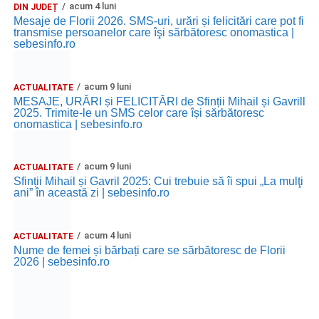
acum 4 luni
DIN JUDEȚ
Mesaje de Florii 2026. SMS-uri, urări și felicitări care pot fi
transmise persoanelor care îşi sărbătoresc onomastica |
sebesinfo.ro
acum 9 luni
ACTUALITATE
MESAJE, URĂRI și FELICITĂRI de Sfinții Mihail și Gavrill
2025. Trimite-le un SMS celor care își sărbătoresc
onomastica | sebesinfo.ro
acum 9 luni
ACTUALITATE
Sfinții Mihail și Gavril 2025: Cui trebuie să îi spui „La mulţi
ani” în această zi | sebesinfo.ro
acum 4 luni
ACTUALITATE
Nume de femei și bărbați care se sărbătoresc de Florii
2026 | sebesinfo.ro