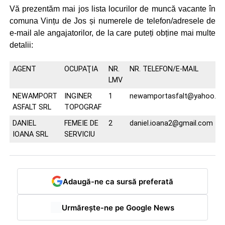
Vă prezentăm mai jos lista locurilor de muncă vacante în
comuna Vințu de Jos și numerele de telefon/adresele de
e-mail ale angajatorilor, de la care puteți obține mai multe
detalii:
AGENT
OCUPAŢIA
NR.
NR. TELEFON/E-MAIL
LMV
NEWAMPORT
INGINER
1
newamportasfalt@yahoo.c
ASFALT SRL
TOPOGRAF
DANIEL
FEMEIE DE
2
daniel.ioana2@gmail.com
IOANA SRL
SERVICIU
Adaugă-ne ca sursă preferată
Urmărește-ne pe Google News