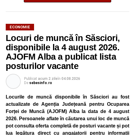
ECONOMIE
Potrivit unui comunicat al companiei, măsura va fi aplicată
Locuri de muncă în Săsciori,
gradual, în funcție de necesitățile sistemului energetic.
Reprezentanții Kronospan precizează că evoluția situației
disponibile la 4 august 2026.
este monitorizată permanent, iar activitatea va reveni la
AJOFM Alba a publicat lista
capacitate normală imediat ce condițiile vor permite.
posturilor vacante
Compania dă asigurări că oprirea temporară a unor linii
de producție nu va afecta livrările către clienți.
Publicat
acum 2 zile
în
04.08.2026
De
sebesinfo.ro
Kronospan se numără printre cei mai mari consumatori de
energie electrică din România. O parte din necesarul
Locurile de muncă disponibile în Săsciori au fost
energetic este acoperită prin producția proprie de energie,
actualizate de Agenția Județeană pentru Ocuparea
realizată cu ajutorul panourilor fotovoltaice și al unităților
Forței de Muncă (AJOFM) Alba la data de 4 august
de cogenerare.
2026. Persoanele aflate în căutarea unui loc de muncă
pot consulta oferta completă de posturi vacante și pot
Reprezentanții companiei afirmă că vor continua
lua legătura direct cu angajatorii pentru informații