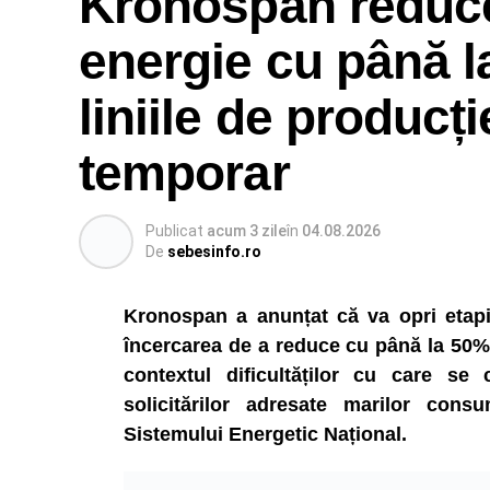
Kronospan reduc
energie cu până l
liniile de producți
temporar
Publicat
acum 3 zile
în
04.08.2026
De
sebesinfo.ro
Kronospan a anunțat că va opri etapiza
încercarea de a reduce cu până la 50% 
contextul dificultăților cu care se
solicitărilor adresate marilor consu
Sistemului Energetic Național.