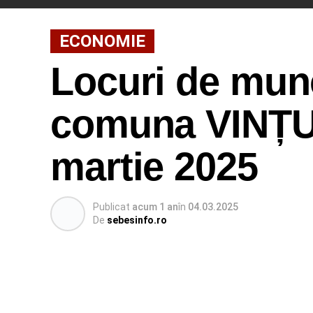
ECONOMIE
Locuri de munc
comuna VINȚU 
martie 2025
Publicat
acum 1 an
în
04.03.2025
De
sebesinfo.ro