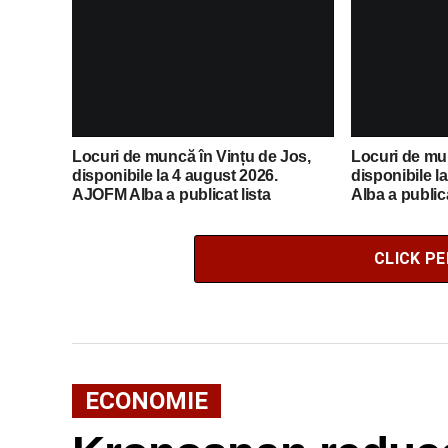
Locuri de muncă în Vințu de Jos,
Locuri de mun
disponibile la 4 august 2026.
disponibile l
AJOFM Alba a publicat lista
Alba a publica
posturilor vacante
vacante
CLICK P
ECONOMIE