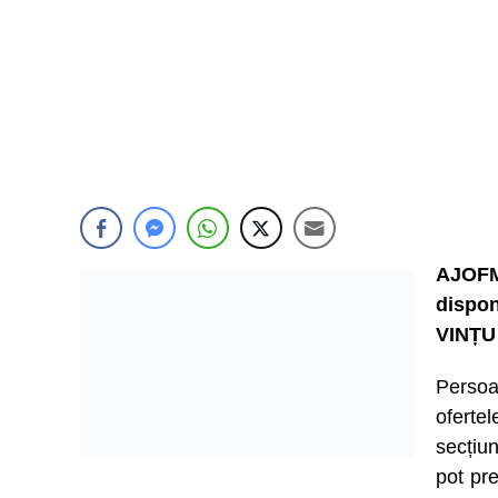
AJOFM
dispon
VINȚU
Persoa
ofert
secțiu
pot pre