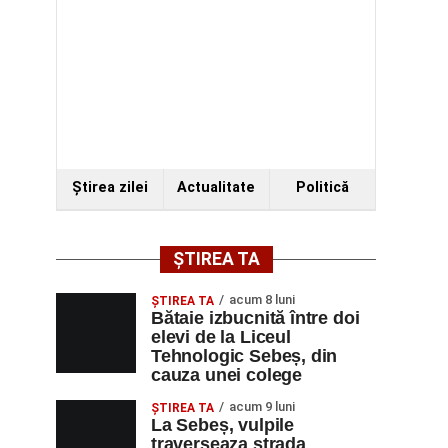
Ştirea zilei
Actualitate
Politică
ȘTIREA TA
acum 8 luni
ŞTIREA TA
Bătaie izbucnită între doi
elevi de la Liceul
Tehnologic Sebeș, din
cauza unei colege
acum 9 luni
ŞTIREA TA
La Sebeș, vulpile
traverseaza strada