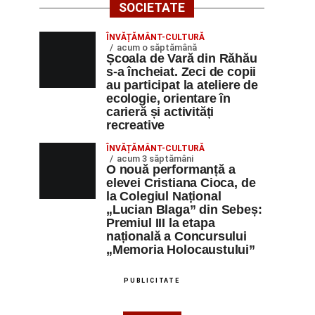
SOCIETATE
ÎNVĂȚĂMÂNT-CULTURĂ
acum o săptămână
Școala de Vară din Răhău
s-a încheiat. Zeci de copii
au participat la ateliere de
ecologie, orientare în
carieră și activități
recreative
ÎNVĂȚĂMÂNT-CULTURĂ
acum 3 săptămâni
O nouă performanță a
elevei Cristiana Cioca, de
la Colegiul Național
„Lucian Blaga” din Sebeș:
Premiul III la etapa
națională a Concursului
„Memoria Holocaustului”
PUBLICITATE