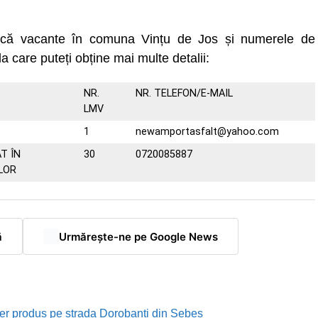
uncă vacante în comuna Vințu de Jos și numerele de
la care puteți obține mai multe detalii:
NR.
NR. TELEFON/E-MAIL
LMV
1
newamportasfalt@yahoo.com
T ÎN
30
0720085887
LOR
ă
Urmărește-ne pe Google News
rutier produs pe strada Dorobanți din Sebeș