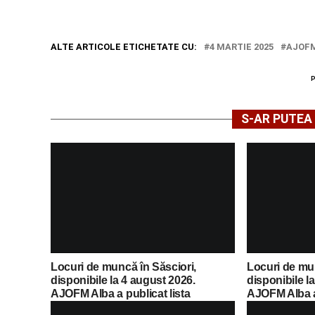
ALTE ARTICOLE ETICHETATE CU:
4 MARTIE 2025
AJOF
S-AR PUTEA 
Locuri de muncă în Săsciori,
Locuri de mu
disponibile la 4 august 2026.
disponibile l
AJOFM Alba a publicat lista
AJOFM Alba a 
posturilor vacante
posturilor va