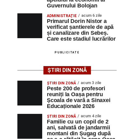
Guvernului Bolojan
acum 6 zile
ADMINISTRAȚIE
Primarul Dorin Nistor a
verificat șantierele de apă
și canalizare din Sebeș.
Care este stadiul lucrărilor
PUBLICITATE
ȘTIRI DIN ZONĂ
acum 3 zile
ȘTIRI DIN ZONĂ
Peste 200 de profesori
reuniți la Oașa pentru
Școala de vară a Sinaxei
Educaționale 2026
acum 4 zile
ȘTIRI DIN ZONĂ
Familie cu un copil de 2
ani, salvată de jandarmii
montani din Șugag după