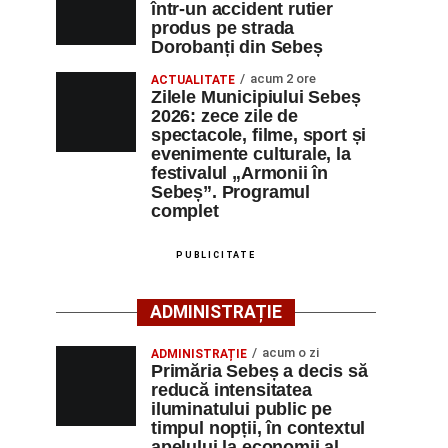
într-un accident rutier
produs pe strada
Dorobanți din Sebeș
acum 2 ore
ACTUALITATE
Zilele Municipiului Sebeș
2026: zece zile de
spectacole, filme, sport și
evenimente culturale, la
festivalul „Armonii în
Sebeș”. Programul
complet
PUBLICITATE
ADMINISTRAȚIE
acum o zi
ADMINISTRAȚIE
Primăria Sebeș a decis să
reducă intensitatea
iluminatului public pe
timpul nopții, în contextul
apelului la economii al