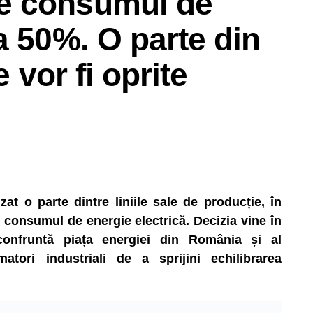
e consumul de
a 50%. O parte din
e vor fi oprite
t o parte dintre liniile sale de producție, în
consumul de energie electrică. Decizia vine în
 confruntă piața energiei din România și al
matori industriali de a sprijini echilibrarea