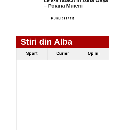
ce s-a rătăcit în zona Oașa
– Poiana Muierii
PUBLICITATE
Stiri din Alba
Sport
Curier
Opinii