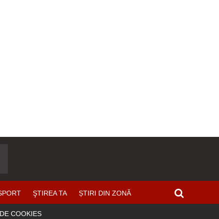
SPORT
ŞTIREA TA
ȘTIRI DIN ZONĂ
 DE COOKIES