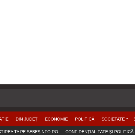
AȚIE
DIN JUDEȚ
ECONOMIE
POLITICĂ
SOCIETATE
ȘTIREA TA PE SEBEȘINFO.RO
CONFIDENȚIALITATE ȘI POLITICĂ