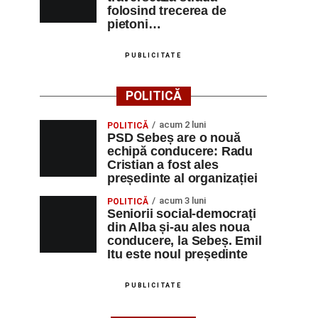
folosind trecerea de
pietoni…
PUBLICITATE
POLITICĂ
acum 2 luni
POLITICĂ
PSD Sebeș are o nouă
echipă conducere: Radu
Cristian a fost ales
președinte al organizației
acum 3 luni
POLITICĂ
Seniorii social-democrați
din Alba și-au ales noua
conducere, la Sebeș. Emil
Itu este noul președinte
PUBLICITATE