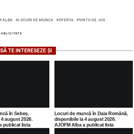
M ALBA
LOCURI DE MUNCA
OFERTA
VINTU DE JOS
PUBLICITATE
SĂ TE INTERESEZE ȘI
ncă în Sebeș,
Locuri de muncă în Daia Română,
a 4 august 2026.
disponibile la 4 august 2026.
publicat lista
AJOFM Alba a publicat lista
cante
posturilor vacante