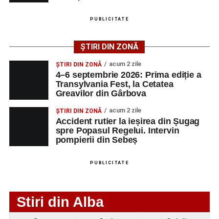
august 2026, precum și datele de contact ale
angajatorilor:
PUBLICITATE
AGENT
OCUPAŢIA
NR.
NR.
ȘTIRI DIN ZONĂ
LMV
TELEFON/E-
MAIL
acum 2 zile
ȘTIRI DIN ZONĂ
4–6 septembrie 2026: Prima ediție a
SC Maier
OPERATOR LA
1
0752826367
Transylvania Fest, la Cetatea
Technology Srl
MASINI-UNELTE
Greavilor din Gârbova
CU COMANDA
NUMERICA
acum 2 zile
ȘTIRI DIN ZONĂ
Accident rutier la ieșirea din Șugag
spre Popasul Regelui. Intervin
pompierii din Sebeș
Adaugă-ne ca sursă preferată
PUBLICITATE
Urmărește-ne pe Google News
Stiri din Alba
Ultimele știri din Sebeș