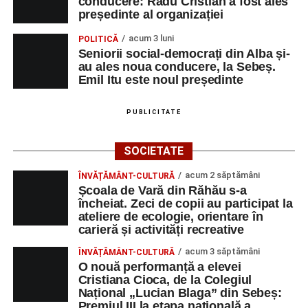
conducere: Radu Cristian a fost ales
președinte al organizației
acum 3 luni
POLITICĂ
Seniorii social-democrați din Alba și-
au ales noua conducere, la Sebeș.
Emil Itu este noul președinte
PUBLICITATE
SOCIETATE
acum 2 săptămâni
ÎNVĂȚĂMÂNT-CULTURĂ
Școala de Vară din Răhău s-a
încheiat. Zeci de copii au participat la
ateliere de ecologie, orientare în
carieră și activități recreative
acum 3 săptămâni
ÎNVĂȚĂMÂNT-CULTURĂ
O nouă performanță a elevei
Cristiana Cioca, de la Colegiul
Național „Lucian Blaga” din Sebeș:
Premiul III la etapa națională a