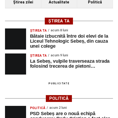
Ştirea zilei
Actualitate
Politică
ȘTIREA TA
acum 8 luni
ŞTIREA TA
Bătaie izbucnită între doi elevi de la
Liceul Tehnologic Sebeș, din cauza
unei colege
acum 9 luni
ŞTIREA TA
La Sebeș, vulpile traverseaza strada
folosind trecerea de pietoni…
PUBLICITATE
POLITICĂ
acum 2 luni
POLITICĂ
PSD Sebeș are o nouă echipă