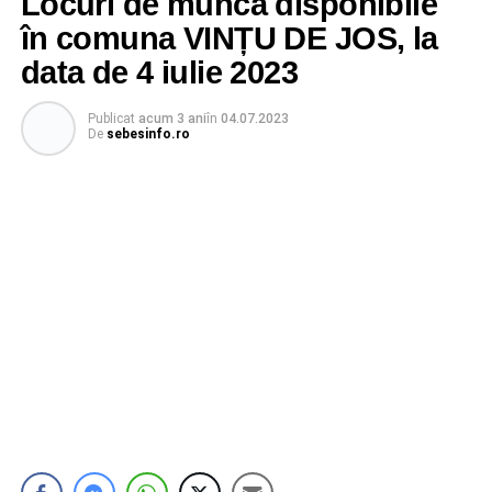
Locuri de muncă disponibile
în comuna VINȚU DE JOS, la
data de 4 iulie 2023
Publicat
acum 3 ani
în
04.07.2023
De
sebesinfo.ro