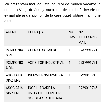
Vă prezentăm mai jos lista locurilor de muncă vacante în
comuna Vințu de Jos și numerele de telefon/adresele de
e-mail ale angajatorilor, de la care puteți obține mai multe
detalii:
AGENT
OCUPAŢIA
NR.
NR.
LMV
TELEFON/E-
MAIL
POMPONIO
OPERATOR TAIERE
1
0737991771
S.R.L.
POMPONIO
VOPSITOR INDUSTRIAL
1
0737991771
S.R.L.
ASOCIATIA
INFIRMIER/INFIRMIERA
1
0729010745
SINZIENE
ASOCIATIA
ÎNGRIJITOARE LA
1
0729010745
SINZIENE
UNITATI DE OCROTIRE
SOCIALA SI SANITARA