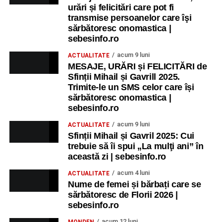
urări și felicitări care pot fi
transmise persoanelor care îşi
sărbătoresc onomastica |
sebesinfo.ro
acum 9 luni
ACTUALITATE
MESAJE, URĂRI și FELICITĂRI de
Sfinții Mihail și Gavrill 2025.
Trimite-le un SMS celor care își
sărbătoresc onomastica |
sebesinfo.ro
acum 9 luni
ACTUALITATE
Sfinții Mihail și Gavril 2025: Cui
trebuie să îi spui „La mulţi ani” în
această zi | sebesinfo.ro
acum 4 luni
ACTUALITATE
Nume de femei și bărbați care se
sărbătoresc de Florii 2026 |
sebesinfo.ro
acum 12 luni