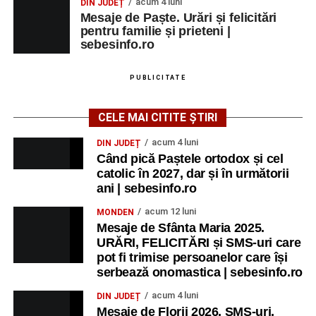
acum 4 luni
DIN JUDEȚ
Mesaje de Paște. Urări și felicitări
pentru familie și prieteni |
sebesinfo.ro
PUBLICITATE
CELE MAI CITITE ȘTIRI
acum 4 luni
DIN JUDEȚ
Când pică Paștele ortodox și cel
catolic în 2027, dar și în următorii
ani | sebesinfo.ro
acum 12 luni
MONDEN
Mesaje de Sfânta Maria 2025.
URĂRI, FELICITĂRI și SMS-uri care
pot fi trimise persoanelor care își
serbează onomastica | sebesinfo.ro
acum 4 luni
DIN JUDEȚ
Mesaje de Florii 2026. SMS-uri,