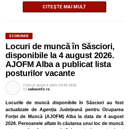
CITEȘTE MAI MULT
ECONOMIE
Potrivit unui comunicat al companiei, măsura va fi aplicată
Locuri de muncă în Săsciori,
gradual, în funcție de necesitățile sistemului energetic.
Reprezentanții Kronospan precizează că evoluția situației
disponibile la 4 august 2026.
este monitorizată permanent, iar activitatea va reveni la
AJOFM Alba a publicat lista
capacitate normală imediat ce condițiile vor permite.
posturilor vacante
Compania dă asigurări că oprirea temporară a unor linii
de producție nu va afecta livrările către clienți.
Publicat
acum 5 zile
în
04.08.2026
De
sebesinfo.ro
Kronospan se numără printre cei mai mari consumatori de
energie electrică din România. O parte din necesarul
Locurile de muncă disponibile în Săsciori au fost
energetic este acoperită prin producția proprie de energie,
actualizate de Agenția Județeană pentru Ocuparea
realizată cu ajutorul panourilor fotovoltaice și al unităților
Forței de Muncă (AJOFM) Alba la data de 4 august
de cogenerare.
2026. Persoanele aflate în căutarea unui loc de muncă