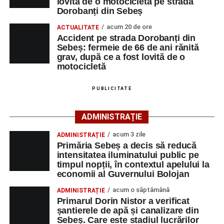
lovită de o motocicletă pe strada
cât și celor aflate la început de carieră.
motocicletă
Dorobanți din Sebeș
4–6 septembrie 2026: Prima ediție a Transylvania
acum 20 de ore
Cei interesați pot consulta toate locurile de muncă
ACTUALITATE
Fest, la Cetatea Greavilor din Gârbova
Accident pe strada Dorobanți din
disponibile accesând platforma oficială ANOFM,
Sebeș: fermeie de 66 de ani rănită
selectând
AJOFM Alba
, apoi secțiunea
„Persoane fizice
grav, după ce a fost lovită de o
– Locuri de muncă vacante”
. De asemenea, informații
motocicletă
pot fi obținute direct de la sediul AJOFM Alba sau de la
agenția teritorială de care aparține persoana aflată în
PUBLICITATE
căutarea unui loc de muncă.
ADMINISTRAȚIE
Lista publicată de AJOFM Alba include, pe lângă
denumirea posturilor vacante din Săsciori, și datele de
acum 3 zile
ADMINISTRAȚIE
Primăria Sebeș a decis să reducă
contact ale angajatorilor, precum numere de telefon și
intensitatea iluminatului public pe
adrese de e-mail, pentru ca persoanele interesate să
timpul nopții, în contextul apelului la
poată solicita detalii despre condițiile de angajare,
economii al Guvernului Bolojan
programul de lucru și procesul de recrutare.
acum o săptămână
ADMINISTRAȚIE
Primarul Dorin Nistor a verificat
Mai jos puteți consulta lista completă a locurilor de
șantierele de apă și canalizare din
muncă disponibile în comuna Săsciori la data de 4
Sebeș. Care este stadiul lucrărilor