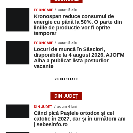
acum 5 zile
ECONOMIE
Kronospan reduce consumul de
energie cu până la 50%. O parte din
liniile de producție vor fi oprite
temporar
acum 5 zile
ECONOMIE
Locuri de muncă în Săsciori,
disponibile la 4 august 2026. AJOFM
Alba a publicat lista posturilor
vacante
PUBLICITATE
DIN JUDEȚ
acum 4 luni
DIN JUDEȚ
Când pică Paștele ortodox și cel
catolic în 2027, dar și în următorii ani
| sebesinfo.ro