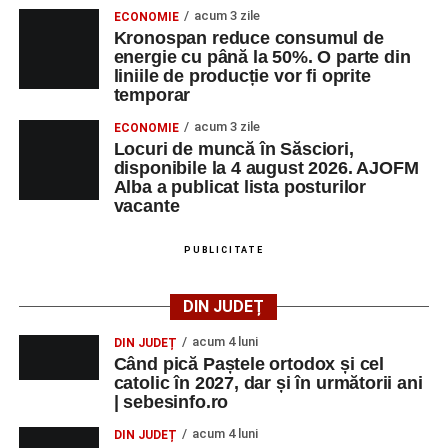
acum 3 zile
ECONOMIE
Kronospan reduce consumul de
energie cu până la 50%. O parte din
liniile de producție vor fi oprite
temporar
acum 3 zile
ECONOMIE
Locuri de muncă în Săsciori,
disponibile la 4 august 2026. AJOFM
Alba a publicat lista posturilor
vacante
PUBLICITATE
DIN JUDEȚ
acum 4 luni
DIN JUDEȚ
Când pică Paștele ortodox și cel
catolic în 2027, dar și în următorii ani
| sebesinfo.ro
acum 4 luni
DIN JUDEȚ