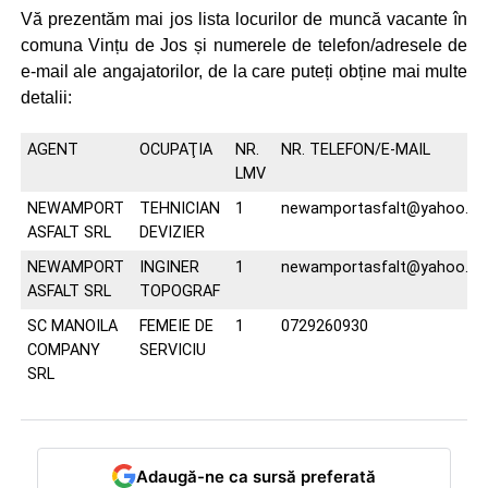
Vă prezentăm mai jos lista locurilor de muncă vacante în
comuna Vințu de Jos și numerele de telefon/adresele de
e-mail ale angajatorilor, de la care puteți obține mai multe
detalii:
AGENT
OCUPAŢIA
NR.
NR. TELEFON/E-MAIL
LMV
NEWAMPORT
TEHNICIAN
1
newamportasfalt@yahoo.c
ASFALT SRL
DEVIZIER
NEWAMPORT
INGINER
1
newamportasfalt@yahoo.c
ASFALT SRL
TOPOGRAF
SC MANOILA
FEMEIE DE
1
0729260930
COMPANY
SERVICIU
SRL
Adaugă-ne ca sursă preferată