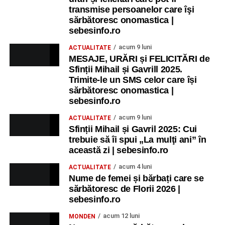
transmise persoanelor care îşi
sărbătoresc onomastica |
sebesinfo.ro
acum 9 luni
ACTUALITATE
MESAJE, URĂRI și FELICITĂRI de
Sfinții Mihail și Gavrill 2025.
Trimite-le un SMS celor care își
sărbătoresc onomastica |
sebesinfo.ro
acum 9 luni
ACTUALITATE
Sfinții Mihail și Gavril 2025: Cui
trebuie să îi spui „La mulţi ani” în
această zi | sebesinfo.ro
acum 4 luni
ACTUALITATE
Nume de femei și bărbați care se
sărbătoresc de Florii 2026 |
sebesinfo.ro
acum 12 luni
MONDEN