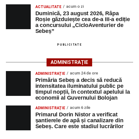
Cei interesați pot consulta toate locurile de muncă
cea de-a III-a ediție a concursului „CicloAventurier
acum o zi
ACTUALITATE
disponibile accesând platforma oficială ANOFM,
Duminică, 23 august 2026, Râpa
de Sebeș”
selectând
AJOFM Alba
, apoi secțiunea
„Persoane fizice
Roșie găzduiește cea de-a III-a ediție
– Locuri de muncă vacante”
. De asemenea, informații
a concursului „CicloAventurier de
Sebeș”
pot fi obținute direct de la sediul AJOFM Alba sau de la
agenția teritorială de care aparține persoana aflată în
căutarea unui loc de muncă.
PUBLICITATE
Lista publicată de AJOFM Alba include, pe lângă
ADMINISTRAȚIE
denumirea posturilor vacante din Săsciori, și datele de
acum 24 de ore
ADMINISTRAȚIE
contact ale angajatorilor, precum numere de telefon și
Primăria Sebeș a decis să reducă
adrese de e-mail, pentru ca persoanele interesate să
intensitatea iluminatului public pe
poată solicita detalii despre condițiile de angajare,
timpul nopții, în contextul apelului la
programul de lucru și procesul de recrutare.
economii al Guvernului Bolojan
acum 6 zile
ADMINISTRAȚIE
Mai jos puteți consulta lista completă a locurilor de
Primarul Dorin Nistor a verificat
muncă disponibile în comuna Săsciori la data de 4
șantierele de apă și canalizare din
august 2026, precum și datele de contact ale
Sebeș. Care este stadiul lucrărilor
angajatorilor: