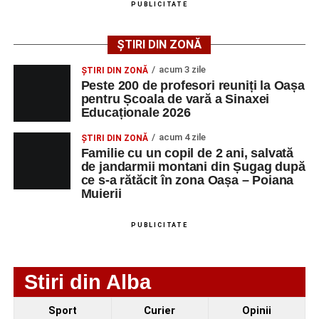
PUBLICITATE
AGENT
OCUPAŢIA
NR.
NR.
LMV
TELEFON/E-
ȘTIRI DIN ZONĂ
MAIL
acum 3 zile
ȘTIRI DIN ZONĂ
SC Maier
OPERATOR LA
1
0752826367
Peste 200 de profesori reuniți la Oașa
Technology Srl
MASINI-UNELTE
pentru Școala de vară a Sinaxei
CU COMANDA
Educaționale 2026
NUMERICA
acum 4 zile
ȘTIRI DIN ZONĂ
Familie cu un copil de 2 ani, salvată
de jandarmii montani din Șugag după
ce s-a rătăcit în zona Oașa – Poiana
Adaugă-ne ca sursă preferată
Muierii
Urmărește-ne pe Google News
PUBLICITATE
Ultimele știri din Sebeș
Stiri din Alba
Zilele Municipiului Sebeș 2026: zece zile de
Sport
Curier
Opinii
spectacole, filme, sport și evenimente culturale, la