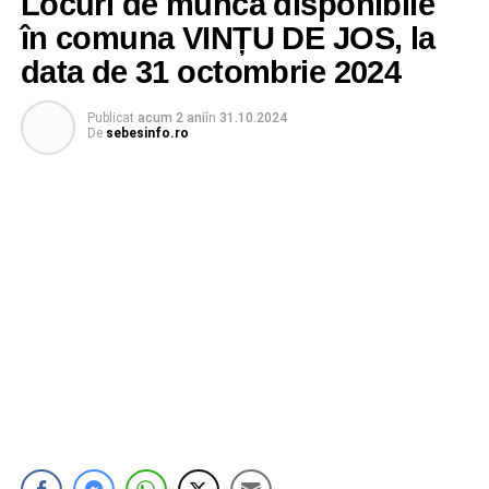
Locuri de muncă disponibile
în comuna VINȚU DE JOS, la
data de 31 octombrie 2024
Publicat
acum 2 ani
în
31.10.2024
De
sebesinfo.ro