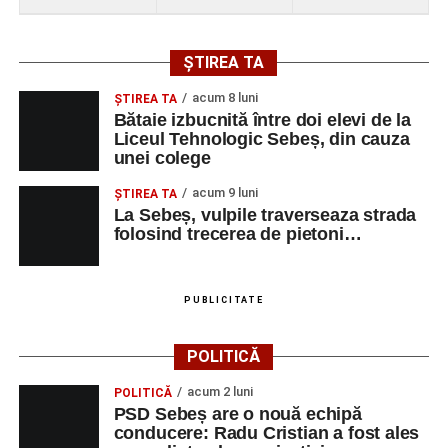
ȘTIREA TA
acum 8 luni
ŞTIREA TA
Bătaie izbucnită între doi elevi de la
Liceul Tehnologic Sebeș, din cauza
unei colege
acum 9 luni
ŞTIREA TA
La Sebeș, vulpile traverseaza strada
folosind trecerea de pietoni…
PUBLICITATE
POLITICĂ
acum 2 luni
POLITICĂ
PSD Sebeș are o nouă echipă
conducere: Radu Cristian a fost ales