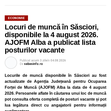
ECONOMIE
Potrivit unui comunicat al companiei, măsura va fi aplicată
Locuri de muncă în Săsciori,
gradual, în funcție de necesitățile sistemului energetic.
Reprezentanții Kronospan precizează că evoluția situației
disponibile la 4 august 2026.
este monitorizată permanent, iar activitatea va reveni la
AJOFM Alba a publicat lista
capacitate normală imediat ce condițiile vor permite.
posturilor vacante
Compania dă asigurări că oprirea temporară a unor linii
de producție nu va afecta livrările către clienți.
Publicat
acum 3 zile
în
04.08.2026
De
sebesinfo.ro
Kronospan se numără printre cei mai mari consumatori de
energie electrică din România. O parte din necesarul
Locurile de muncă disponibile în Săsciori au fost
energetic este acoperită prin producția proprie de energie,
actualizate de Agenția Județeană pentru Ocuparea
realizată cu ajutorul panourilor fotovoltaice și al unităților
Forței de Muncă (AJOFM) Alba la data de 4 august
de cogenerare.
2026. Persoanele aflate în căutarea unui loc de muncă
pot consulta oferta completă de posturi vacante și pot
Reprezentanții companiei afirmă că vor continua
lua legătura direct cu angajatorii pentru informații
colaborarea cu autoritățile și operatorii din domeniul