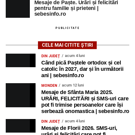
Mesaje de Paște. Urări și felicitări
pentru familie și prieteni |
sebesinfo.ro
PUBLICITATE
CELE MAI CITITE ȘTIRI
acum 4 luni
DIN JUDEȚ
Când pică Paștele ortodox și cel
catolic în 2027, dar și în următorii
ani | sebesinfo.ro
acum 12 luni
MONDEN
Mesaje de Sfânta Maria 2025.
URĂRI, FELICITĂRI și SMS-uri care
pot fi trimise persoanelor care își
serbează onomastica | sebesinfo.ro
acum 4 luni
DIN JUDEȚ
Mesaje de Florii 2026. SMS-uri,
urări și felicitări care pot fi