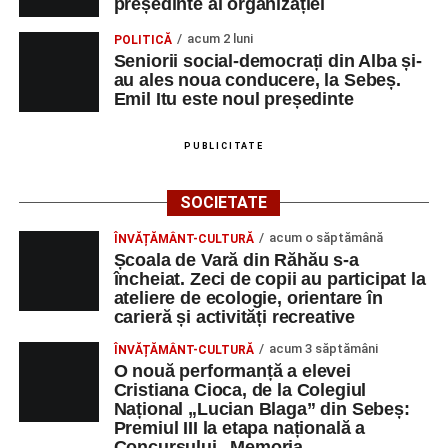
președinte al organizației
acum 2 luni
POLITICĂ
Seniorii social-democrați din Alba și-
au ales noua conducere, la Sebeș.
Emil Itu este noul președinte
PUBLICITATE
SOCIETATE
acum o săptămână
ÎNVĂȚĂMÂNT-CULTURĂ
Școala de Vară din Răhău s-a
încheiat. Zeci de copii au participat la
ateliere de ecologie, orientare în
carieră și activități recreative
acum 3 săptămâni
ÎNVĂȚĂMÂNT-CULTURĂ
O nouă performanță a elevei
Cristiana Cioca, de la Colegiul
Național „Lucian Blaga” din Sebeș:
Premiul III la etapa națională a
Concursului „Memoria