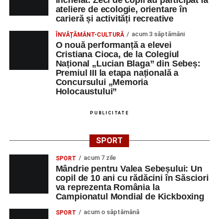
încheiat. Zeci de copii au participat la
ateliere de ecologie, orientare în
carieră și activități recreative
acum 3 săptămâni
ÎNVĂȚĂMÂNT-CULTURĂ
O nouă performanță a elevei
Cristiana Cioca, de la Colegiul
Național „Lucian Blaga” din Sebeș:
Premiul III la etapa națională a
Concursului „Memoria
Holocaustului”
PUBLICITATE
SPORT
acum 7 zile
SPORT
Mândrie pentru Valea Sebeșului: Un
copil de 10 ani cu rădăcini în Săsciori
va reprezenta România la
Campionatul Mondial de Kickboxing
acum o săptămână
SPORT