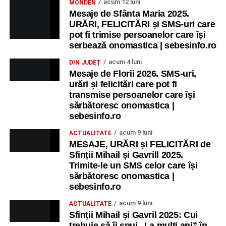
acum 12 luni
MONDEN
Mesaje de Sfânta Maria 2025.
URĂRI, FELICITĂRI și SMS-uri care
pot fi trimise persoanelor care își
serbează onomastica | sebesinfo.ro
acum 4 luni
DIN JUDEȚ
Mesaje de Florii 2026. SMS-uri,
urări și felicitări care pot fi
transmise persoanelor care îşi
sărbătoresc onomastica |
sebesinfo.ro
acum 9 luni
ACTUALITATE
MESAJE, URĂRI și FELICITĂRI de
Sfinții Mihail și Gavrill 2025.
Trimite-le un SMS celor care își
sărbătoresc onomastica |
sebesinfo.ro
acum 9 luni
ACTUALITATE
Sfinții Mihail și Gavril 2025: Cui
trebuie să îi spui „La mulţi ani” în