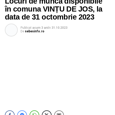
Locuri de muncă disponibile
în comuna VINȚU DE JOS, la
data de 31 octombrie 2023
Publicat
acum 3 ani
în
31.10.2023
De
sebesinfo.ro