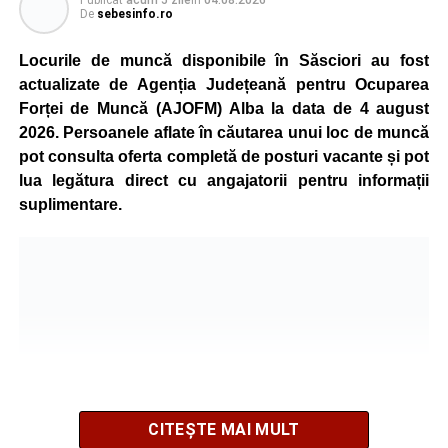
Publicat
acum 5 zile
în
04.08.2026
De
sebesinfo.ro
Kronospan se numără printre cei mai mari consumatori de
energie electrică din România. O parte din necesarul
Locurile de muncă disponibile în Săsciori au fost
energetic este acoperită prin producția proprie de energie,
actualizate de Agenția Județeană pentru Ocuparea
realizată cu ajutorul panourilor fotovoltaice și al unităților
Forței de Muncă (AJOFM) Alba la data de 4 august
de cogenerare.
2026. Persoanele aflate în căutarea unui loc de muncă
pot consulta oferta completă de posturi vacante și pot
Reprezentanții companiei afirmă că vor continua
lua legătura direct cu angajatorii pentru informații
colaborarea cu autoritățile și operatorii din domeniul
suplimentare.
energetic pentru a contribui la depășirea perioadei dificile
și la menținerea stabilității Sistemului Energetic Național.
Adaugă-ne ca sursă preferată
Urmărește-ne pe Google News
CITEȘTE MAI MULT
Ultimele știri din Sebeș