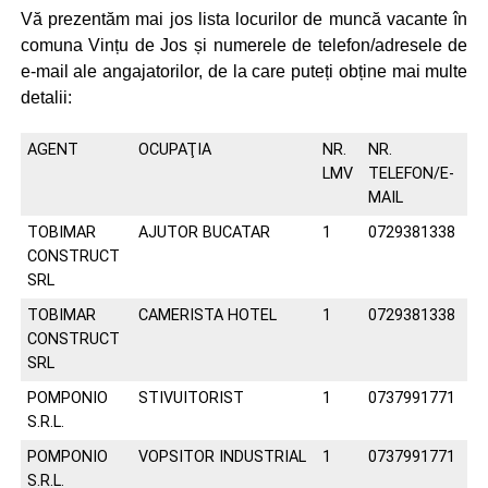
Vă prezentăm mai jos lista locurilor de muncă vacante în
comuna Vințu de Jos și numerele de telefon/adresele de
e-mail ale angajatorilor, de la care puteți obține mai multe
detalii:
AGENT
OCUPAŢIA
NR.
NR.
LMV
TELEFON/E-
MAIL
TOBIMAR
AJUTOR BUCATAR
1
0729381338
CONSTRUCT
SRL
TOBIMAR
CAMERISTA HOTEL
1
0729381338
CONSTRUCT
SRL
POMPONIO
STIVUITORIST
1
0737991771
S.R.L.
POMPONIO
VOPSITOR INDUSTRIAL
1
0737991771
S.R.L.