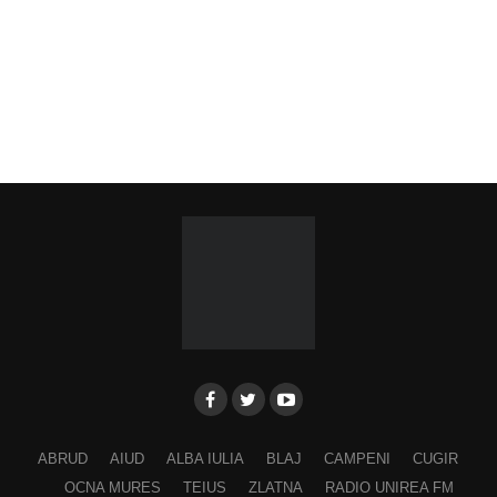
ABRUD
AIUD
ALBA IULIA
BLAJ
CAMPENI
CUGIR
OCNA MURES
TEIUS
ZLATNA
RADIO UNIREA FM