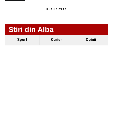
Adaugă-ne ca sursă preferată
PUBLICITATE
Urmărește-ne pe Google News
Stiri din Alba
Ultimele știri din Sebeș
Sport
Curier
Opinii
Femeie de 66 de ani, transportată în stare gravă la
spital după ce a fost lovită de o motocicletă pe
strada Dorobanți din Sebeș
Accident pe strada Dorobanți din Sebeș: fermeie
de 66 de ani rănită grav, după ce a fost lovită de o
motocicletă
4–6 septembrie 2026: Prima ediție a Transylvania
Fest, la Cetatea Greavilor din Gârbova