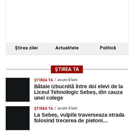
Ştirea zilei
Actualitate
Politică
ȘTIREA TA
acum 8 luni
ŞTIREA TA
Bătaie izbucnită între doi elevi de la
Liceul Tehnologic Sebeș, din cauza
unei colege
acum 9 luni
ŞTIREA TA
La Sebeș, vulpile traverseaza strada
folosind trecerea de pietoni…