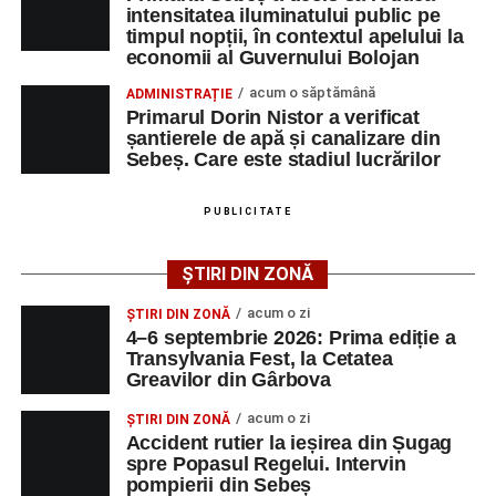
intensitatea iluminatului public pe
adrese de e-mail, pentru ca persoanele interesate să
timpul nopții, în contextul apelului la
poată solicita detalii despre condițiile de angajare,
economii al Guvernului Bolojan
programul de lucru și procesul de recrutare.
acum o săptămână
ADMINISTRAȚIE
Primarul Dorin Nistor a verificat
Mai jos puteți consulta lista completă a locurilor de
șantierele de apă și canalizare din
muncă disponibile în comuna Săsciori la data de 4
Sebeș. Care este stadiul lucrărilor
august 2026, precum și datele de contact ale
angajatorilor:
PUBLICITATE
AGENT
OCUPAŢIA
NR.
NR.
ȘTIRI DIN ZONĂ
LMV
TELEFON/E-
MAIL
acum o zi
ȘTIRI DIN ZONĂ
4–6 septembrie 2026: Prima ediție a
SC Maier
OPERATOR LA
1
0752826367
Transylvania Fest, la Cetatea
Technology Srl
MASINI-UNELTE
Greavilor din Gârbova
CU COMANDA
NUMERICA
acum o zi
ȘTIRI DIN ZONĂ
Accident rutier la ieșirea din Șugag
spre Popasul Regelui. Intervin
pompierii din Sebeș