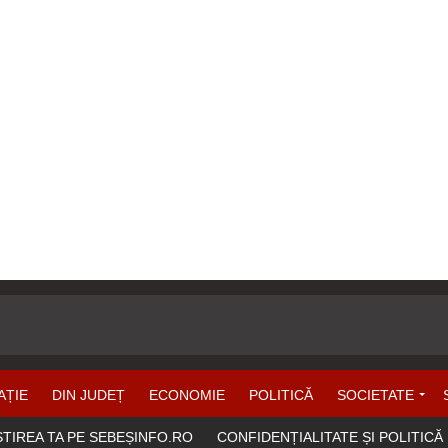
AȚIE
DIN JUDEȚ
ECONOMIE
POLITICĂ
SOCIETATE
ȘTIREA TA PE SEBEȘINFO.RO
CONFIDENȚIALITATE ȘI POLITICĂ