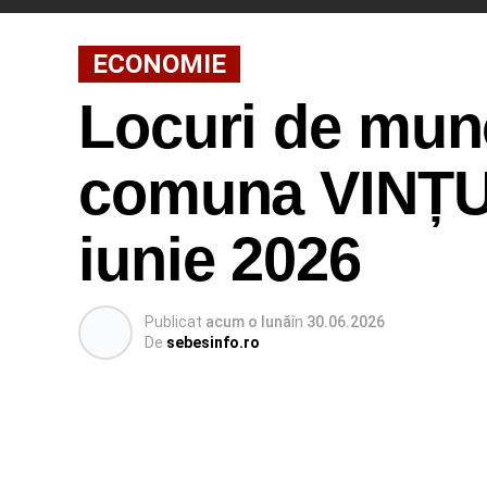
ECONOMIE
Locuri de munc
comuna VINȚU 
iunie 2026
Publicat
acum o lună
în
30.06.2026
De
sebesinfo.ro