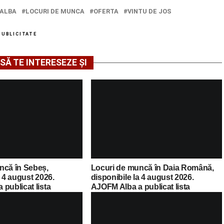
ALBA
LOCURI DE MUNCA
OFERTA
VINTU DE JOS
PUBLICITATE
SĂ TE INTERESEZE ȘI
ncă în Sebeș,
Locuri de muncă în Daia Română,
a 4 august 2026.
disponibile la 4 august 2026.
publicat lista
AJOFM Alba a publicat lista
cante
posturilor vacante