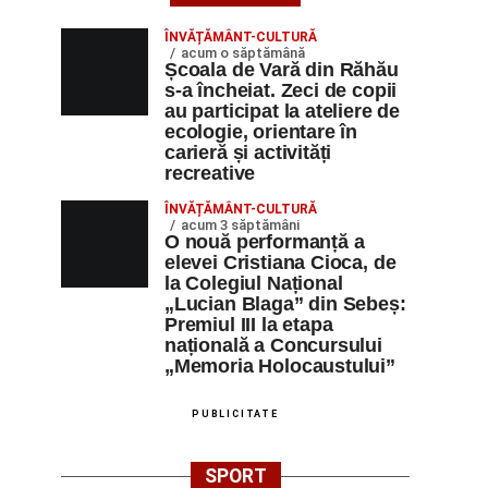
ÎNVĂȚĂMÂNT-CULTURĂ
acum o săptămână
Școala de Vară din Răhău
s-a încheiat. Zeci de copii
au participat la ateliere de
ecologie, orientare în
carieră și activități
recreative
ÎNVĂȚĂMÂNT-CULTURĂ
acum 3 săptămâni
O nouă performanță a
elevei Cristiana Cioca, de
la Colegiul Național
„Lucian Blaga” din Sebeș:
Premiul III la etapa
națională a Concursului
„Memoria Holocaustului”
PUBLICITATE
SPORT