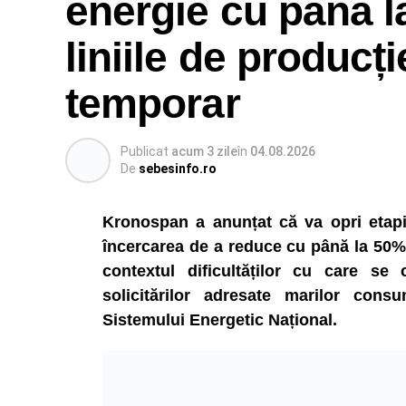
energie cu până l
liniile de producți
temporar
Publicat
acum 3 zile
în
04.08.2026
De
sebesinfo.ro
Kronospan a anunțat că va opri etapiza
încercarea de a reduce cu până la 50% 
contextul dificultăților cu care se
solicitărilor adresate marilor consu
Sistemului Energetic Național.