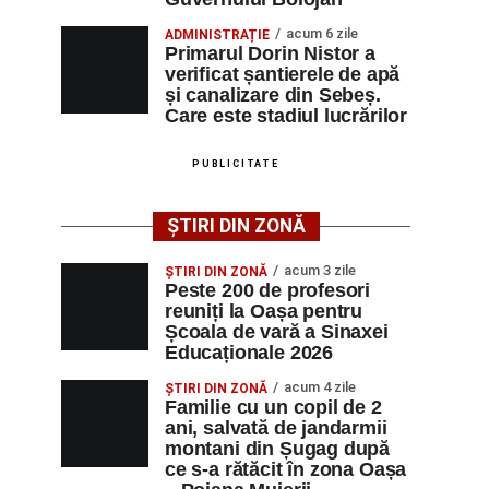
acum 6 zile
ADMINISTRAȚIE
Primarul Dorin Nistor a
verificat șantierele de apă
și canalizare din Sebeș.
Care este stadiul lucrărilor
PUBLICITATE
ȘTIRI DIN ZONĂ
acum 3 zile
ȘTIRI DIN ZONĂ
Peste 200 de profesori
reuniți la Oașa pentru
Școala de vară a Sinaxei
Educaționale 2026
acum 4 zile
ȘTIRI DIN ZONĂ
Familie cu un copil de 2
ani, salvată de jandarmii
montani din Șugag după
ce s-a rătăcit în zona Oașa