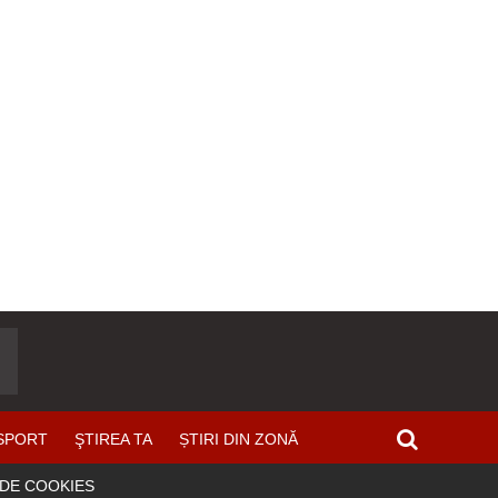
SPORT
ŞTIREA TA
ȘTIRI DIN ZONĂ
 DE COOKIES