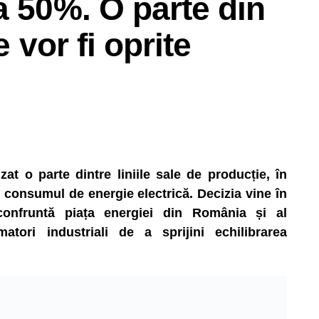
a 50%. O parte din
e vor fi oprite
t o parte dintre liniile sale de producție, în
consumul de energie electrică. Decizia vine în
 confruntă piața energiei din România și al
matori industriali de a sprijini echilibrarea