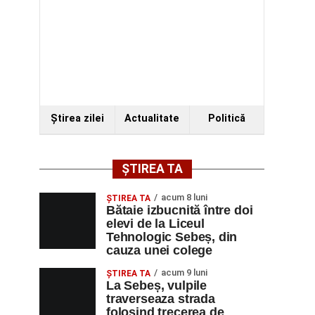
Ştirea zilei
Actualitate
Politică
ȘTIREA TA
acum 8 luni
ŞTIREA TA
Bătaie izbucnită între doi
elevi de la Liceul
Tehnologic Sebeș, din
cauza unei colege
acum 9 luni
ŞTIREA TA
La Sebeș, vulpile
traverseaza strada
folosind trecerea de