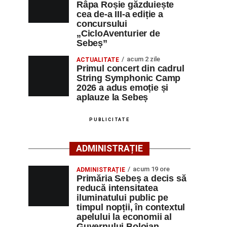
Râpa Roșie găzduiește
cea de-a III-a ediție a
concursului
„CicloAventurier de
Sebeș”
acum 2 zile
ACTUALITATE
Primul concert din cadrul
String Symphonic Camp
2026 a adus emoție și
aplauze la Sebeș
PUBLICITATE
ADMINISTRAȚIE
acum 19 ore
ADMINISTRAȚIE
Primăria Sebeș a decis să
reducă intensitatea
iluminatului public pe
timpul nopții, în contextul
apelului la economii al
Guvernului Bolojan