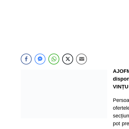
AJOFM
dispon
VINȚU
Persoa
ofert
secțiu
pot pre