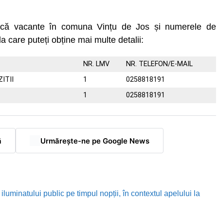
uncă vacante în comuna Vințu de Jos și numerele de
la care puteți obține mai multe detalii:
NR. LMV
NR. TELEFON/E-MAIL
ITII
1
0258818191
1
0258818191
ă
Urmărește-ne pe Google News
luminatului public pe timpul nopții, în contextul apelului la