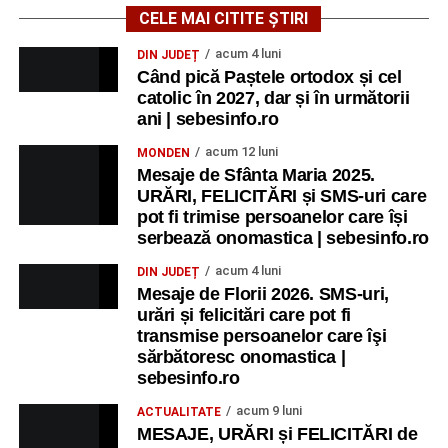
CELE MAI CITITE ȘTIRI
acum 4 luni
DIN JUDEȚ
Când pică Paștele ortodox și cel
catolic în 2027, dar și în următorii
ani | sebesinfo.ro
acum 12 luni
MONDEN
Mesaje de Sfânta Maria 2025.
URĂRI, FELICITĂRI și SMS-uri care
pot fi trimise persoanelor care își
serbează onomastica | sebesinfo.ro
acum 4 luni
DIN JUDEȚ
Mesaje de Florii 2026. SMS-uri,
urări și felicitări care pot fi
transmise persoanelor care îşi
sărbătoresc onomastica |
sebesinfo.ro
acum 9 luni
ACTUALITATE
MESAJE, URĂRI și FELICITĂRI de