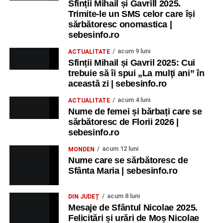
Sfinții Mihail și Gavrill 2025.
Trimite-le un SMS celor care își
sărbătoresc onomastica |
sebesinfo.ro
acum 9 luni
ACTUALITATE
Sfinții Mihail și Gavril 2025: Cui
trebuie să îi spui „La mulţi ani” în
această zi | sebesinfo.ro
acum 4 luni
ACTUALITATE
Nume de femei și bărbați care se
sărbătoresc de Florii 2026 |
sebesinfo.ro
acum 12 luni
MONDEN
Nume care se sărbătoresc de
Sfânta Maria | sebesinfo.ro
acum 8 luni
DIN JUDEȚ
Mesaje de Sfântul Nicolae 2025.
Felicitări și urări de Moș Nicolae