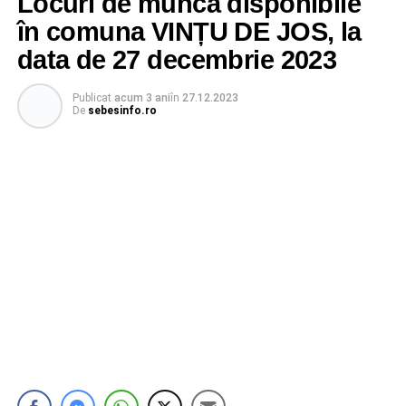
Locuri de muncă disponibile
în comuna VINȚU DE JOS, la
data de 27 decembrie 2023
Publicat
acum 3 ani
în
27.12.2023
De
sebesinfo.ro