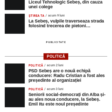
Liceul Tehnologic Sebeș, din cauza
unei colege
acum 9 luni
ŞTIREA TA
La Sebeș, vulpile traverseaza strada
folosind trecerea de pietoni…
PUBLICITATE
POLITICĂ
acum 2 luni
POLITICĂ
PSD Sebeș are o nouă echipă
conducere: Radu Cristian a fost ales
președinte al organizației
acum 3 luni
POLITICĂ
Seniorii social-democrați din Alba și-
au ales noua conducere, la Sebeș.
Emil Itu este noul președinte