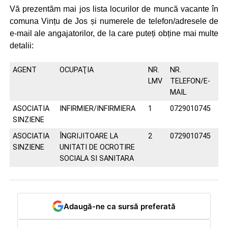
Vă prezentăm mai jos lista locurilor de muncă vacante în
comuna Vințu de Jos și numerele de telefon/adresele de
e-mail ale angajatorilor, de la care puteți obține mai multe
detalii:
AGENT
OCUPAŢIA
NR.
NR.
LMV
TELEFON/E-
MAIL
ASOCIATIA
INFIRMIER/INFIRMIERA
1
0729010745
SINZIENE
ASOCIATIA
ÎNGRIJITOARE LA
2
0729010745
SINZIENE
UNITATI DE OCROTIRE
SOCIALA SI SANITARA
Adaugă-ne ca sursă preferată