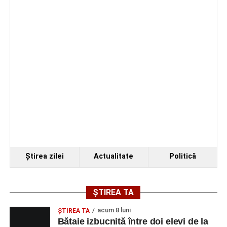
Accident rutier la ieșirea din Șugag spre Popasul
Regelui. Intervin pompierii din Sebeș
Ştirea zilei
Actualitate
Politică
ȘTIREA TA
acum 8 luni
ŞTIREA TA
Bătaie izbucnită între doi elevi de la