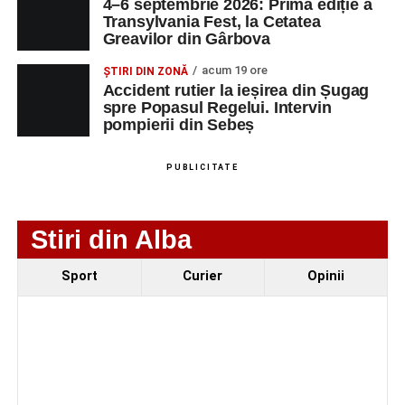
4–6 septembrie 2026: Prima ediție a
Transylvania Fest, la Cetatea
SC Maier
OPERATOR LA
1
0752826367
Greavilor din Gârbova
Technology Srl
MASINI-UNELTE
CU COMANDA
acum 19 ore
ȘTIRI DIN ZONĂ
NUMERICA
Accident rutier la ieșirea din Șugag
spre Popasul Regelui. Intervin
pompierii din Sebeș
Adaugă-ne ca sursă preferată
PUBLICITATE
Urmărește-ne pe Google News
Stiri din Alba
Ultimele știri din Sebeș
Sport
Curier
Opinii
Accident pe strada Dorobanți din Sebeș: fermeie
de 66 de ani rănită grav, după ce a fost lovită de o
motocicletă
4–6 septembrie 2026: Prima ediție a Transylvania
Fest, la Cetatea Greavilor din Gârbova