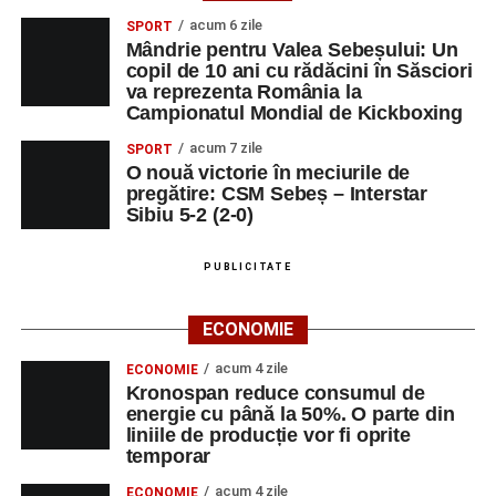
acum 6 zile
SPORT
Mândrie pentru Valea Sebeșului: Un
copil de 10 ani cu rădăcini în Săsciori
va reprezenta România la
Campionatul Mondial de Kickboxing
acum 7 zile
SPORT
O nouă victorie în meciurile de
pregătire: CSM Sebeș – Interstar
Sibiu 5-2 (2-0)
PUBLICITATE
ECONOMIE
acum 4 zile
ECONOMIE
Kronospan reduce consumul de
energie cu până la 50%. O parte din
liniile de producție vor fi oprite
temporar
acum 4 zile
ECONOMIE