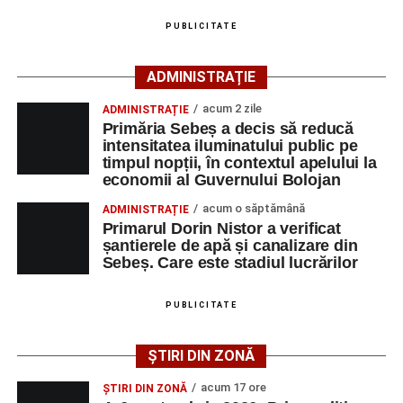
pot fi obținute direct de la sediul AJOFM Alba sau de la
PUBLICITATE
agenția teritorială de care aparține persoana aflată în
căutarea unui loc de muncă.
ADMINISTRAȚIE
Lista publicată de AJOFM Alba include, pe lângă
acum 2 zile
ADMINISTRAȚIE
denumirea posturilor vacante din Săsciori, și datele de
Primăria Sebeș a decis să reducă
contact ale angajatorilor, precum numere de telefon și
intensitatea iluminatului public pe
timpul nopții, în contextul apelului la
adrese de e-mail, pentru ca persoanele interesate să
economii al Guvernului Bolojan
poată solicita detalii despre condițiile de angajare,
programul de lucru și procesul de recrutare.
acum o săptămână
ADMINISTRAȚIE
Primarul Dorin Nistor a verificat
șantierele de apă și canalizare din
Mai jos puteți consulta lista completă a locurilor de
Sebeș. Care este stadiul lucrărilor
muncă disponibile în comuna Săsciori la data de 4
august 2026, precum și datele de contact ale
PUBLICITATE
angajatorilor:
ȘTIRI DIN ZONĂ
AGENT
OCUPAŢIA
NR.
NR.
LMV
TELEFON/E-
acum 17 ore
ȘTIRI DIN ZONĂ
MAIL