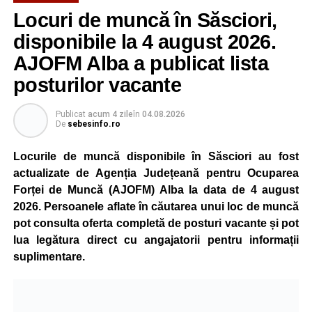
Potrivit unui comunicat al companiei, măsura va fi aplicată
Locuri de muncă în Săsciori,
gradual, în funcție de necesitățile sistemului energetic.
Reprezentanții Kronospan precizează că evoluția situației
disponibile la 4 august 2026.
este monitorizată permanent, iar activitatea va reveni la
AJOFM Alba a publicat lista
capacitate normală imediat ce condițiile vor permite.
posturilor vacante
Compania dă asigurări că oprirea temporară a unor linii
de producție nu va afecta livrările către clienți.
Publicat
acum 4 zile
în
04.08.2026
De
sebesinfo.ro
Kronospan se numără printre cei mai mari consumatori de
energie electrică din România. O parte din necesarul
Locurile de muncă disponibile în Săsciori au fost
energetic este acoperită prin producția proprie de energie,
actualizate de Agenția Județeană pentru Ocuparea
realizată cu ajutorul panourilor fotovoltaice și al unităților
Forței de Muncă (AJOFM) Alba la data de 4 august
de cogenerare.
2026. Persoanele aflate în căutarea unui loc de muncă
pot consulta oferta completă de posturi vacante și pot
Reprezentanții companiei afirmă că vor continua
lua legătura direct cu angajatorii pentru informații
colaborarea cu autoritățile și operatorii din domeniul
suplimentare.
energetic pentru a contribui la depășirea perioadei dificile
și la menținerea stabilității Sistemului Energetic Național.