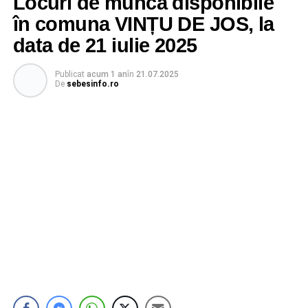
Locuri de muncă disponibile
în comuna VINȚU DE JOS, la
data de 21 iulie 2025
Publicat
acum 1 an
în
21.07.2025
De
sebesinfo.ro