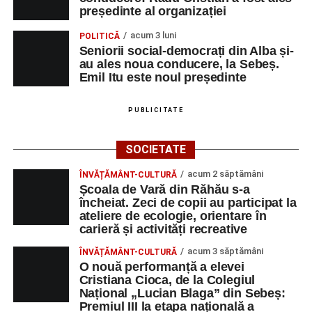
președinte al organizației
acum 3 luni
POLITICĂ
Seniorii social-democrați din Alba și-
au ales noua conducere, la Sebeș.
Emil Itu este noul președinte
PUBLICITATE
SOCIETATE
acum 2 săptămâni
ÎNVĂȚĂMÂNT-CULTURĂ
Școala de Vară din Răhău s-a
încheiat. Zeci de copii au participat la
ateliere de ecologie, orientare în
carieră și activități recreative
acum 3 săptămâni
ÎNVĂȚĂMÂNT-CULTURĂ
O nouă performanță a elevei
Cristiana Cioca, de la Colegiul
Național „Lucian Blaga” din Sebeș:
Premiul III la etapa națională a