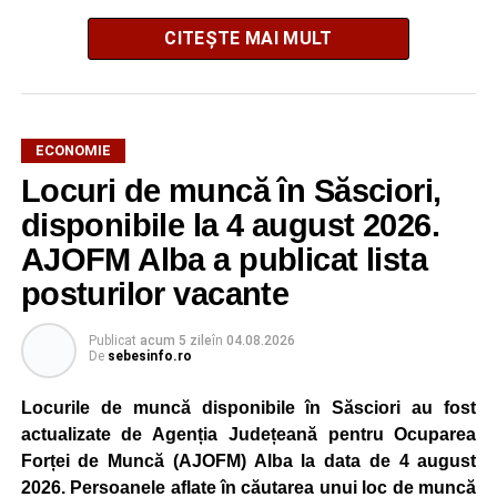
CITEȘTE MAI MULT
ECONOMIE
Potrivit unui comunicat al companiei, măsura va fi aplicată
Locuri de muncă în Săsciori,
gradual, în funcție de necesitățile sistemului energetic.
Reprezentanții Kronospan precizează că evoluția situației
disponibile la 4 august 2026.
este monitorizată permanent, iar activitatea va reveni la
AJOFM Alba a publicat lista
capacitate normală imediat ce condițiile vor permite.
posturilor vacante
Compania dă asigurări că oprirea temporară a unor linii
de producție nu va afecta livrările către clienți.
Publicat
acum 5 zile
în
04.08.2026
De
sebesinfo.ro
Kronospan se numără printre cei mai mari consumatori de
energie electrică din România. O parte din necesarul
Locurile de muncă disponibile în Săsciori au fost
energetic este acoperită prin producția proprie de energie,
actualizate de Agenția Județeană pentru Ocuparea
realizată cu ajutorul panourilor fotovoltaice și al unităților
Forței de Muncă (AJOFM) Alba la data de 4 august
de cogenerare.
2026. Persoanele aflate în căutarea unui loc de muncă