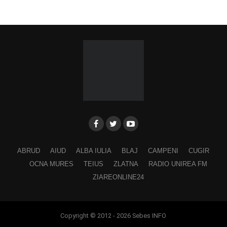
ABRUD
AIUD
ALBA IULIA
BLAJ
CAMPENI
CUGIR
OCNA MURES
TEIUS
ZLATNA
RADIO UNIREA FM
ZIAREONLINE24
Copyright © 2012 - 2026 Sebes INFO