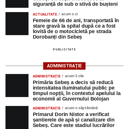
spital după ce a fost lovită de o motocicletă pe
siguranță de sub o stivă de bușteni
cât și celor aflate la început de carieră.
strada Dorobanți din Sebeș
acum o zi
ACTUALITATE
Accident pe strada Dorobanți din Sebeș: fermeie
Cei interesați pot consulta toate locurile de muncă
Femeie de 66 de ani, transportată în
de 66 de ani rănită grav, după ce a fost lovită de o
stare gravă la spital după ce a fost
disponibile accesând platforma oficială ANOFM,
motocicletă
lovită de o motocicletă pe strada
selectând
AJOFM Alba
, apoi secțiunea
„Persoane fizice
Dorobanți din Sebeș
– Locuri de muncă vacante”
. De asemenea, informații
pot fi obținute direct de la sediul AJOFM Alba sau de la
PUBLICITATE
agenția teritorială de care aparține persoana aflată în
căutarea unui loc de muncă.
ADMINISTRAȚIE
Lista publicată de AJOFM Alba include, pe lângă
acum 3 zile
ADMINISTRAȚIE
denumirea posturilor vacante din Săsciori, și datele de
Primăria Sebeș a decis să reducă
contact ale angajatorilor, precum numere de telefon și
intensitatea iluminatului public pe
timpul nopții, în contextul apelului la
adrese de e-mail, pentru ca persoanele interesate să
economii al Guvernului Bolojan
poată solicita detalii despre condițiile de angajare,
programul de lucru și procesul de recrutare.
acum o săptămână
ADMINISTRAȚIE
Primarul Dorin Nistor a verificat
șantierele de apă și canalizare din
Mai jos puteți consulta lista completă a locurilor de
Sebeș. Care este stadiul lucrărilor
muncă disponibile în comuna Săsciori la data de 4