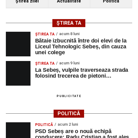
Ştirea zilei
Actualitate
Politică
ȘTIREA TA
acum 8 luni
ŞTIREA TA
Bătaie izbucnită între doi elevi de la
Liceul Tehnologic Sebeș, din cauza
unei colege
acum 9 luni
ŞTIREA TA
La Sebeș, vulpile traverseaza strada
folosind trecerea de pietoni…
PUBLICITATE
POLITICĂ
acum 2 luni
POLITICĂ
PSD Sebeș are o nouă echipă
conducere: Radu Cristian a fost ales