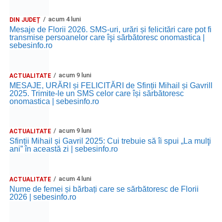
acum 4 luni
DIN JUDEȚ
Mesaje de Florii 2026. SMS-uri, urări și felicitări care pot fi
transmise persoanelor care îşi sărbătoresc onomastica |
sebesinfo.ro
acum 9 luni
ACTUALITATE
MESAJE, URĂRI și FELICITĂRI de Sfinții Mihail și Gavrill
2025. Trimite-le un SMS celor care își sărbătoresc
onomastica | sebesinfo.ro
acum 9 luni
ACTUALITATE
Sfinții Mihail și Gavril 2025: Cui trebuie să îi spui „La mulţi
ani” în această zi | sebesinfo.ro
acum 4 luni
ACTUALITATE
Nume de femei și bărbați care se sărbătoresc de Florii
2026 | sebesinfo.ro