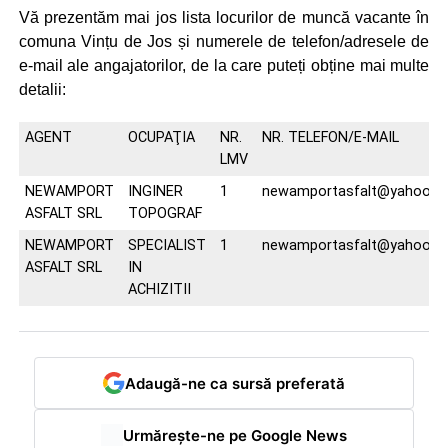
Vă prezentăm mai jos lista locurilor de muncă vacante în
comuna Vințu de Jos și numerele de telefon/adresele de
e-mail ale angajatorilor, de la care puteți obține mai multe
detalii:
AGENT
OCUPAŢIA
NR.
NR. TELEFON/E-MAIL
LMV
NEWAMPORT
INGINER
1
newamportasfalt@yahoo.
ASFALT SRL
TOPOGRAF
NEWAMPORT
SPECIALIST
1
newamportasfalt@yahoo.
ASFALT SRL
IN
ACHIZITII
Adaugă-ne ca sursă preferată
Urmărește-ne pe Google News