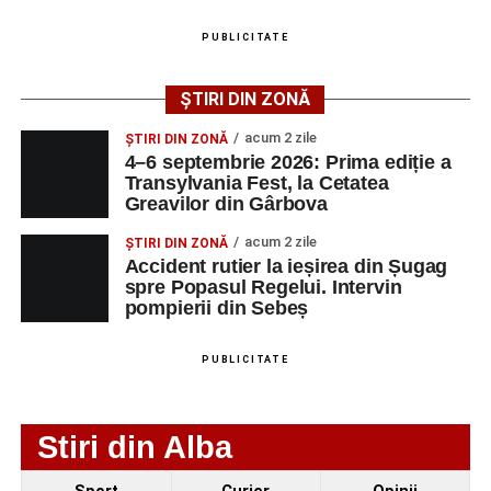
august 2026, precum și datele de contact ale
PUBLICITATE
angajatorilor:
ȘTIRI DIN ZONĂ
AGENT
OCUPAŢIA
NR.
NR.
LMV
TELEFON/E-
acum 2 zile
ȘTIRI DIN ZONĂ
MAIL
4–6 septembrie 2026: Prima ediție a
Transylvania Fest, la Cetatea
SC Maier
OPERATOR LA
1
0752826367
Greavilor din Gârbova
Technology Srl
MASINI-UNELTE
CU COMANDA
acum 2 zile
ȘTIRI DIN ZONĂ
NUMERICA
Accident rutier la ieșirea din Șugag
spre Popasul Regelui. Intervin
pompierii din Sebeș
Adaugă-ne ca sursă preferată
PUBLICITATE
Urmărește-ne pe Google News
Stiri din Alba
Ultimele știri din Sebeș