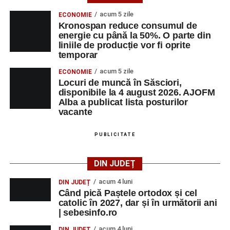
acum 5 zile
ECONOMIE
Kronospan reduce consumul de
energie cu până la 50%. O parte din
liniile de producție vor fi oprite
temporar
acum 5 zile
ECONOMIE
Locuri de muncă în Săsciori,
disponibile la 4 august 2026. AJOFM
Alba a publicat lista posturilor
vacante
PUBLICITATE
DIN JUDEȚ
acum 4 luni
DIN JUDEȚ
Când pică Paștele ortodox și cel
catolic în 2027, dar și în următorii ani
| sebesinfo.ro
acum 4 luni
DIN JUDEȚ