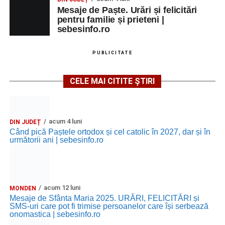
Mesaje de Paște. Urări și felicitări
pentru familie și prieteni |
sebesinfo.ro
PUBLICITATE
CELE MAI CITITE ȘTIRI
acum 4 luni
DIN JUDEȚ
Când pică Paștele ortodox și cel catolic în 2027, dar și în
următorii ani | sebesinfo.ro
acum 12 luni
MONDEN
Mesaje de Sfânta Maria 2025. URĂRI, FELICITĂRI și
SMS-uri care pot fi trimise persoanelor care își serbează
onomastica | sebesinfo.ro