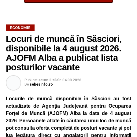
ECONOMIE
Potrivit unui comunicat al companiei, măsura va fi aplicată
Locuri de muncă în Săsciori,
gradual, în funcție de necesitățile sistemului energetic.
Reprezentanții Kronospan precizează că evoluția situației
disponibile la 4 august 2026.
este monitorizată permanent, iar activitatea va reveni la
AJOFM Alba a publicat lista
capacitate normală imediat ce condițiile vor permite.
posturilor vacante
Compania dă asigurări că oprirea temporară a unor linii
de producție nu va afecta livrările către clienți.
Publicat
acum 3 zile
în
04.08.2026
De
sebesinfo.ro
Kronospan se numără printre cei mai mari consumatori de
energie electrică din România. O parte din necesarul
Locurile de muncă disponibile în Săsciori au fost
energetic este acoperită prin producția proprie de energie,
actualizate de Agenția Județeană pentru Ocuparea
realizată cu ajutorul panourilor fotovoltaice și al unităților
Forței de Muncă (AJOFM) Alba la data de 4 august
de cogenerare.
2026. Persoanele aflate în căutarea unui loc de muncă
pot consulta oferta completă de posturi vacante și pot
Reprezentanții companiei afirmă că vor continua
lua legătura direct cu angajatorii pentru informații