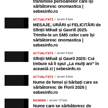
transmise persoanelor care îşi
sărbătoresc onomastica |
sebesinfo.ro
acum 9 luni
ACTUALITATE
MESAJE, URĂRI și FELICITĂRI de
Sfinții Mihail și Gavrill 2025.
Trimite-le un SMS celor care își
sărbătoresc onomastica |
sebesinfo.ro
acum 9 luni
ACTUALITATE
Sfinții Mihail și Gavril 2025: Cui
trebuie să îi spui „La mulţi ani” în
această zi | sebesinfo.ro
acum 4 luni
ACTUALITATE
Nume de femei și bărbați care se
sărbătoresc de Florii 2026 |
sebesinfo.ro
acum 12 luni
MONDEN
Nume care se sărbătoresc de