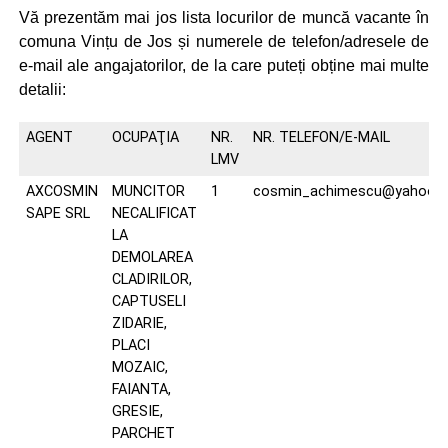
Vă prezentăm mai jos lista locurilor de muncă vacante în
comuna Vințu de Jos și numerele de telefon/adresele de
e-mail ale angajatorilor, de la care puteți obține mai multe
detalii:
AGENT
OCUPAŢIA
NR.
NR. TELEFON/E-MAIL
LMV
AXCOSMIN
MUNCITOR
1
cosmin_achimescu@yahoo.
SAPE SRL
NECALIFICAT
LA
DEMOLAREA
CLADIRILOR,
CAPTUSELI
ZIDARIE,
PLACI
MOZAIC,
FAIANTA,
GRESIE,
PARCHET