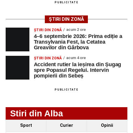
PUBLICITATE
AGENT
OCUPAŢIA
NR.
NR.
ȘTIRI DIN ZONĂ
LMV
TELEFON/E-
MAIL
acum 2 ore
ȘTIRI DIN ZONĂ
4–6 septembrie 2026: Prima ediție a
SC Maier
OPERATOR LA
1
0752826367
Transylvania Fest, la Cetatea
Technology Srl
MASINI-UNELTE
Greavilor din Gârbova
CU COMANDA
NUMERICA
acum 4 ore
ȘTIRI DIN ZONĂ
Accident rutier la ieșirea din Șugag
spre Popasul Regelui. Intervin
pompierii din Sebeș
Adaugă-ne ca sursă preferată
PUBLICITATE
Urmărește-ne pe Google News
Stiri din Alba
Ultimele știri din Sebeș
Sport
Curier
Opinii
4–6 septembrie 2026: Prima ediție a Transylvania