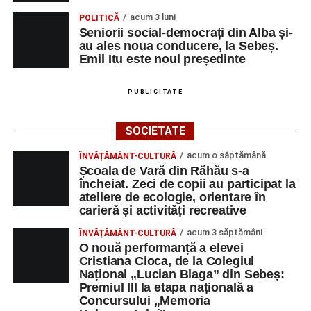
acum 3 luni
POLITICĂ
Seniorii social-democrați din Alba și-
au ales noua conducere, la Sebeș.
Emil Itu este noul președinte
PUBLICITATE
SOCIETATE
acum o săptămână
ÎNVĂȚĂMÂNT-CULTURĂ
Școala de Vară din Răhău s-a
încheiat. Zeci de copii au participat la
ateliere de ecologie, orientare în
carieră și activități recreative
acum 3 săptămâni
ÎNVĂȚĂMÂNT-CULTURĂ
O nouă performanță a elevei
Cristiana Cioca, de la Colegiul
Național „Lucian Blaga” din Sebeș:
Premiul III la etapa națională a
Concursului „Memoria