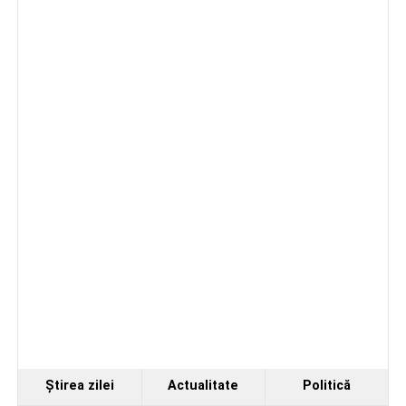
Fest, la Cetatea Greavilor din Gârbova
Accident rutier la ieșirea din Șugag spre Popasul
Regelui. Intervin pompierii din Sebeș
Biciclist de 70 de ani, rănit într-un accident rutier
produs pe strada Dorobanți din Sebeș
Ştirea zilei
Actualitate
Politică