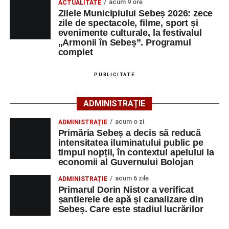
acum 9 ore
ACTUALITATE
Cei interesați pot consulta toate locurile de muncă
Zilele Municipiului Sebeș 2026: zece
zile de spectacole, filme, sport și
disponibile accesând platforma oficială ANOFM,
evenimente culturale, la festivalul
selectând
AJOFM Alba
, apoi secțiunea
„Persoane fizice
„Armonii în Sebeș”. Programul
– Locuri de muncă vacante”
. De asemenea, informații
complet
pot fi obținute direct de la sediul AJOFM Alba sau de la
agenția teritorială de care aparține persoana aflată în
PUBLICITATE
căutarea unui loc de muncă.
ADMINISTRAȚIE
Lista publicată de AJOFM Alba include, pe lângă
denumirea posturilor vacante din Săsciori, și datele de
acum o zi
ADMINISTRAȚIE
contact ale angajatorilor, precum numere de telefon și
Primăria Sebeș a decis să reducă
intensitatea iluminatului public pe
adrese de e-mail, pentru ca persoanele interesate să
timpul nopții, în contextul apelului la
poată solicita detalii despre condițiile de angajare,
economii al Guvernului Bolojan
programul de lucru și procesul de recrutare.
acum 6 zile
ADMINISTRAȚIE
Primarul Dorin Nistor a verificat
Mai jos puteți consulta lista completă a locurilor de
șantierele de apă și canalizare din
muncă disponibile în comuna Săsciori la data de 4
Sebeș. Care este stadiul lucrărilor
august 2026, precum și datele de contact ale
angajatorilor: