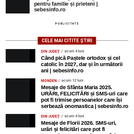
pentru familie și prieteni |
sebesinfo.ro
PUBLICITATE
CELE MAI CITITE ȘTIRI
acum 4 luni
DIN JUDEȚ
Când pică Paștele ortodox și cel
catolic în 2027, dar și în următorii
ani | sebesinfo.ro
acum 12 luni
MONDEN
Mesaje de Sfânta Maria 2025.
URĂRI, FELICITĂRI și SMS-uri care
pot fi trimise persoanelor care își
serbează onomastica | sebesinfo.ro
acum 4 luni
DIN JUDEȚ
Mesaje de Florii 2026. SMS-uri,
urări și felicitări care pot fi