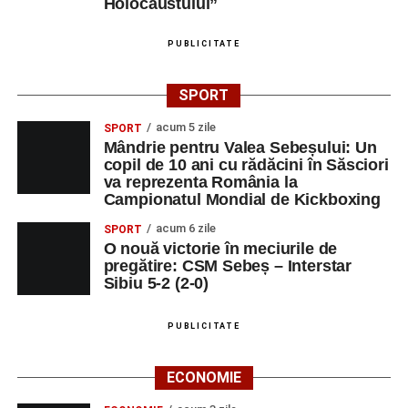
Holocaustului”
PUBLICITATE
SPORT
acum 5 zile
SPORT
Mândrie pentru Valea Sebeșului: Un
copil de 10 ani cu rădăcini în Săsciori
va reprezenta România la
Campionatul Mondial de Kickboxing
acum 6 zile
SPORT
O nouă victorie în meciurile de
pregătire: CSM Sebeș – Interstar
Sibiu 5-2 (2-0)
PUBLICITATE
ECONOMIE