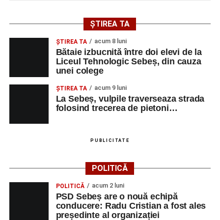
ȘTIREA TA
acum 8 luni
ŞTIREA TA
Bătaie izbucnită între doi elevi de la
Liceul Tehnologic Sebeș, din cauza
unei colege
acum 9 luni
ŞTIREA TA
La Sebeș, vulpile traverseaza strada
folosind trecerea de pietoni…
PUBLICITATE
POLITICĂ
acum 2 luni
POLITICĂ
PSD Sebeș are o nouă echipă
conducere: Radu Cristian a fost ales
președinte al organizației