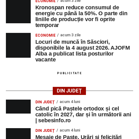
acum 3 zile
ECONOMIE
Kronospan reduce consumul de
energie cu până la 50%. O parte din
liniile de producție vor fi oprite
temporar
acum 3 zile
ECONOMIE
Locuri de muncă în Săsciori,
disponibile la 4 august 2026. AJOFM
Alba a publicat lista posturilor
vacante
PUBLICITATE
DIN JUDEȚ
acum 4 luni
DIN JUDEȚ
Când pică Paștele ortodox și cel
catolic în 2027, dar și în următorii ani
| sebesinfo.ro
acum 4 luni
DIN JUDEȚ
Mesaje de Paște. Urări și felicitări