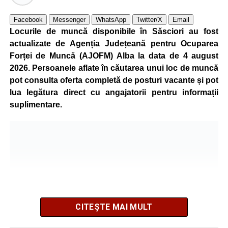
Kronospan se numără printre cei mai mari consumatori de
Facebook
Messenger
WhatsApp
Twitter/X
Email
energie electrică din România. O parte din necesarul
Locurile de muncă disponibile în Săsciori au fost
energetic este acoperită prin producția proprie de energie,
actualizate de Agenția Județeană pentru Ocuparea
realizată cu ajutorul panourilor fotovoltaice și al unităților
Forței de Muncă (AJOFM) Alba la data de 4 august
de cogenerare.
2026. Persoanele aflate în căutarea unui loc de muncă
pot consulta oferta completă de posturi vacante și pot
Reprezentanții companiei afirmă că vor continua
lua legătura direct cu angajatorii pentru informații
colaborarea cu autoritățile și operatorii din domeniul
suplimentare.
energetic pentru a contribui la depășirea perioadei dificile
și la menținerea stabilității Sistemului Energetic Național.
Adaugă-ne ca sursă preferată
Urmărește-ne pe Google News
CITEȘTE MAI MULT
Ultimele știri din Sebeș