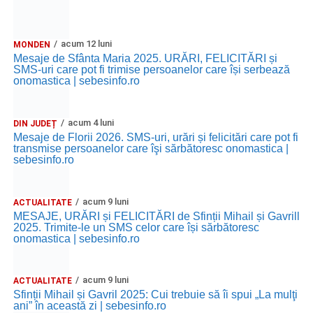
acum 12 luni
MONDEN
Mesaje de Sfânta Maria 2025. URĂRI, FELICITĂRI și
SMS-uri care pot fi trimise persoanelor care își serbează
onomastica | sebesinfo.ro
acum 4 luni
DIN JUDEȚ
Mesaje de Florii 2026. SMS-uri, urări și felicitări care pot fi
transmise persoanelor care îşi sărbătoresc onomastica |
sebesinfo.ro
acum 9 luni
ACTUALITATE
MESAJE, URĂRI și FELICITĂRI de Sfinții Mihail și Gavrill
2025. Trimite-le un SMS celor care își sărbătoresc
onomastica | sebesinfo.ro
acum 9 luni
ACTUALITATE
Sfinții Mihail și Gavril 2025: Cui trebuie să îi spui „La mulţi
ani” în această zi | sebesinfo.ro