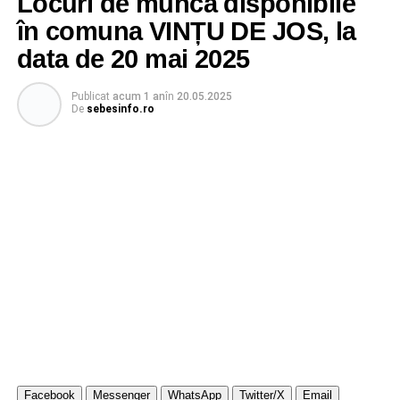
Locuri de muncă disponibile
în comuna VINȚU DE JOS, la
data de 20 mai 2025
Publicat
acum 1 an
în
20.05.2025
De
sebesinfo.ro
Facebook
Messenger
WhatsApp
Twitter/X
Email