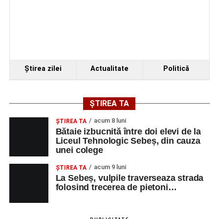
Ştirea zilei
Actualitate
Politică
ȘTIREA TA
acum 8 luni
ŞTIREA TA
Bătaie izbucnită între doi elevi de la
Liceul Tehnologic Sebeș, din cauza
unei colege
acum 9 luni
ŞTIREA TA
La Sebeș, vulpile traverseaza strada
folosind trecerea de pietoni…