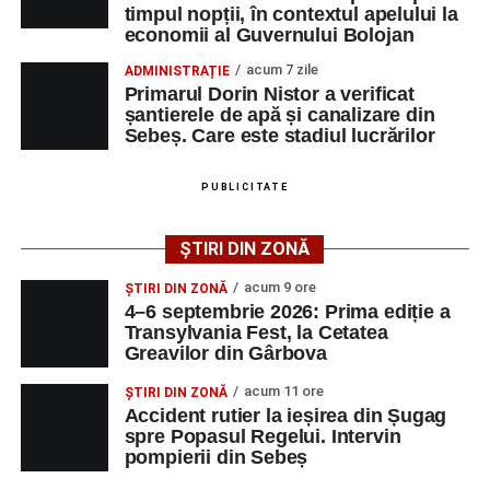
timpul nopții, în contextul apelului la
adrese de e-mail, pentru ca persoanele interesate să
economii al Guvernului Bolojan
poată solicita detalii despre condițiile de angajare,
acum 7 zile
ADMINISTRAȚIE
programul de lucru și procesul de recrutare.
Primarul Dorin Nistor a verificat
șantierele de apă și canalizare din
Mai jos puteți consulta lista completă a locurilor de
Sebeș. Care este stadiul lucrărilor
muncă disponibile în comuna Săsciori la data de 4
august 2026, precum și datele de contact ale
PUBLICITATE
angajatorilor:
ȘTIRI DIN ZONĂ
AGENT
OCUPAŢIA
NR.
NR.
LMV
TELEFON/E-
acum 9 ore
ȘTIRI DIN ZONĂ
MAIL
4–6 septembrie 2026: Prima ediție a
Transylvania Fest, la Cetatea
SC Maier
OPERATOR LA
1
0752826367
Greavilor din Gârbova
Technology Srl
MASINI-UNELTE
CU COMANDA
acum 11 ore
ȘTIRI DIN ZONĂ
NUMERICA
Accident rutier la ieșirea din Șugag
spre Popasul Regelui. Intervin
pompierii din Sebeș