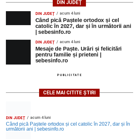
DIN JUDEȚ
acum 4 luni
DIN JUDEȚ
Când pică Paștele ortodox și cel
catolic în 2027, dar și în următorii ani
| sebesinfo.ro
acum 4 luni
DIN JUDEȚ
Mesaje de Paște. Urări și felicitări
pentru familie și prieteni |
sebesinfo.ro
PUBLICITATE
CELE MAI CITITE ȘTIRI
acum 4 luni
DIN JUDEȚ
Când pică Paștele ortodox și cel catolic în 2027, dar și în
următorii ani | sebesinfo.ro