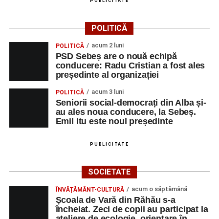
PUBLICITATE
POLITICĂ
acum 2 luni
POLITICĂ
PSD Sebeș are o nouă echipă
conducere: Radu Cristian a fost ales
președinte al organizației
acum 3 luni
POLITICĂ
Seniorii social-democrați din Alba și-
au ales noua conducere, la Sebeș.
Emil Itu este noul președinte
PUBLICITATE
SOCIETATE
acum o săptămână
ÎNVĂȚĂMÂNT-CULTURĂ
Școala de Vară din Răhău s-a
încheiat. Zeci de copii au participat la
ateliere de ecologie, orientare în