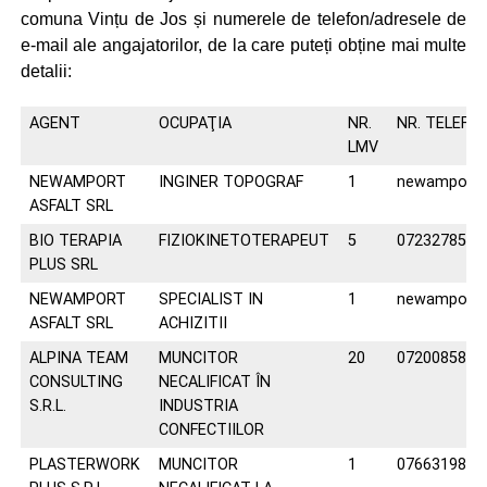
comuna Vințu de Jos și numerele de telefon/adresele de
e-mail ale angajatorilor, de la care puteți obține mai multe
detalii:
AGENT
OCUPAŢIA
NR.
NR. TELEFO
LMV
NEWAMPORT
INGINER TOPOGRAF
1
newamporta
ASFALT SRL
BIO TERAPIA
FIZIOKINETOTERAPEUT
5
0723278582
PLUS SRL
NEWAMPORT
SPECIALIST IN
1
newamporta
ASFALT SRL
ACHIZITII
ALPINA TEAM
MUNCITOR
20
0720085887
CONSULTING
NECALIFICAT ÎN
S.R.L.
INDUSTRIA
CONFECTIILOR
PLASTERWORK
MUNCITOR
1
0766319890