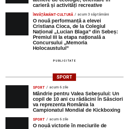
carieră și activități recreative
acum 3 săptămâni
ÎNVĂȚĂMÂNT-CULTURĂ
O nouă performanță a elevei
Cristiana Cioca, de la Colegiul
Național „Lucian Blaga” din Sebeș:
Premiul III la etapa națională a
Concursului „Memoria
Holocaustului”
PUBLICITATE
SPORT
acum 6 zile
SPORT
Mândrie pentru Valea Sebeșului: Un
copil de 10 ani cu rădăcini în Săsciori
va reprezenta România la
Campionatul Mondial de Kickboxing
acum 6 zile
SPORT
O nouă victorie în meciurile de