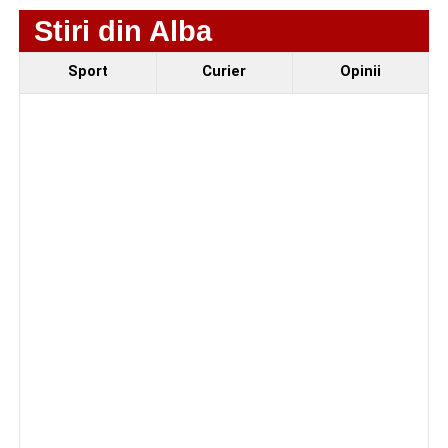
Stiri din Alba
Ultimele știri din Sebeș
Sport
Curier
Opinii
Primăria Sebeș a decis să reducă intensitatea
iluminatului public pe timpul nopții, în contextul
apelului la economii al Guvernului Bolojan
Duminică, 23 august 2026, Râpa Roșie găzduiește
cea de-a III-a ediție a concursului „CicloAventurier
de Sebeș”
Primul concert din cadrul String Symphonic Camp
2026 a adus emoție și aplauze la Sebeș