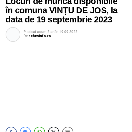
Locuri de muncă disponibile
în comuna VINȚU DE JOS, la
data de 19 septembrie 2023
Publicat
acum 3 ani
în
19.09.2023
De
sebesinfo.ro