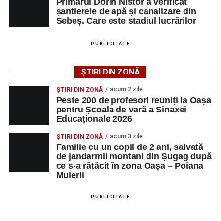
Primarul Dorin Nistor a verificat
șantierele de apă și canalizare din
Mai jos puteți consulta lista completă a locurilor de
Sebeș. Care este stadiul lucrărilor
muncă disponibile în comuna Săsciori la data de 4
august 2026, precum și datele de contact ale
PUBLICITATE
angajatorilor:
ȘTIRI DIN ZONĂ
AGENT
OCUPAŢIA
NR.
NR.
LMV
TELEFON/E-
acum 2 zile
ȘTIRI DIN ZONĂ
MAIL
Peste 200 de profesori reuniți la Oașa
pentru Școala de vară a Sinaxei
SC Maier
OPERATOR LA
1
0752826367
Educaționale 2026
Technology Srl
MASINI-UNELTE
CU COMANDA
acum 3 zile
ȘTIRI DIN ZONĂ
NUMERICA
Familie cu un copil de 2 ani, salvată
de jandarmii montani din Șugag după
ce s-a rătăcit în zona Oașa – Poiana
Muierii
Adaugă-ne ca sursă preferată
PUBLICITATE
Urmărește-ne pe Google News