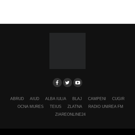
ABRUD
AIUD
ALBA IULIA
BLAJ
CAMPENI
CUGIR
OCNA MURES
TEIUS
ZLATNA
RADIO UNIREA FM
ZIAREONLINE24