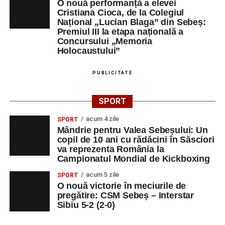
O nouă performanță a elevei
Cristiana Cioca, de la Colegiul
Național „Lucian Blaga” din Sebeș:
Premiul III la etapa națională a
Concursului „Memoria
Holocaustului”
PUBLICITATE
SPORT
acum 4 zile
SPORT
Mândrie pentru Valea Sebeșului: Un
copil de 10 ani cu rădăcini în Săsciori
va reprezenta România la
Campionatul Mondial de Kickboxing
acum 5 zile
SPORT
O nouă victorie în meciurile de
pregătire: CSM Sebeș – Interstar
Sibiu 5-2 (2-0)