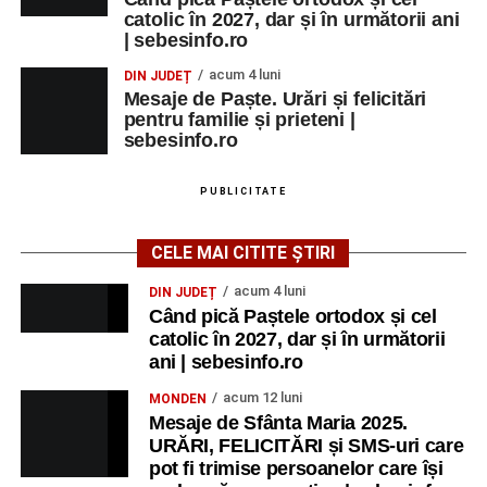
catolic în 2027, dar și în următorii ani
| sebesinfo.ro
acum 4 luni
DIN JUDEȚ
Mesaje de Paște. Urări și felicitări
pentru familie și prieteni |
sebesinfo.ro
PUBLICITATE
CELE MAI CITITE ȘTIRI
acum 4 luni
DIN JUDEȚ
Când pică Paștele ortodox și cel
catolic în 2027, dar și în următorii
ani | sebesinfo.ro
acum 12 luni
MONDEN
Mesaje de Sfânta Maria 2025.
URĂRI, FELICITĂRI și SMS-uri care
pot fi trimise persoanelor care își