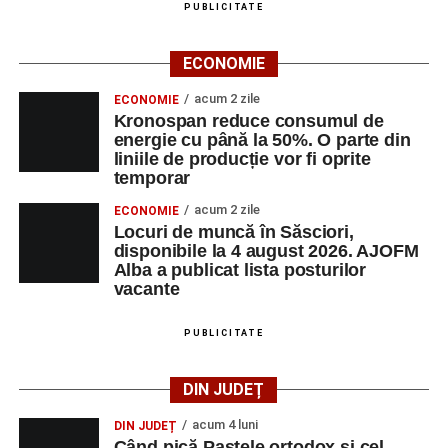
PUBLICITATE
ECONOMIE
acum 2 zile
ECONOMIE
Kronospan reduce consumul de
energie cu până la 50%. O parte din
liniile de producție vor fi oprite
temporar
acum 2 zile
ECONOMIE
Locuri de muncă în Săsciori,
disponibile la 4 august 2026. AJOFM
Alba a publicat lista posturilor
vacante
PUBLICITATE
DIN JUDEȚ
acum 4 luni
DIN JUDEȚ
Când pică Paștele ortodox și cel