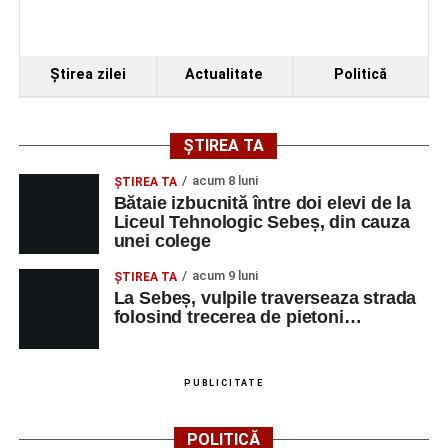
Ştirea zilei
Actualitate
Politică
ȘTIREA TA
acum 8 luni
ŞTIREA TA
Bătaie izbucnită între doi elevi de la
Liceul Tehnologic Sebeș, din cauza
unei colege
acum 9 luni
ŞTIREA TA
La Sebeș, vulpile traverseaza strada
folosind trecerea de pietoni…
PUBLICITATE
POLITICĂ