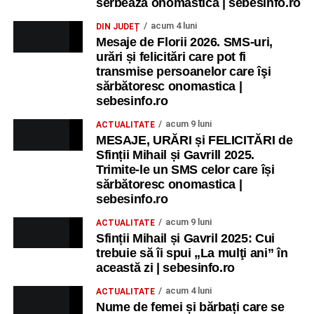
serbează onomastica | sebesinfo.ro
acum 4 luni
DIN JUDEȚ
Mesaje de Florii 2026. SMS-uri,
urări și felicitări care pot fi
transmise persoanelor care îşi
sărbătoresc onomastica |
sebesinfo.ro
acum 9 luni
ACTUALITATE
MESAJE, URĂRI și FELICITĂRI de
Sfinții Mihail și Gavrill 2025.
Trimite-le un SMS celor care își
sărbătoresc onomastica |
sebesinfo.ro
acum 9 luni
ACTUALITATE
Sfinții Mihail și Gavril 2025: Cui
trebuie să îi spui „La mulţi ani” în
această zi | sebesinfo.ro
acum 4 luni
ACTUALITATE
Nume de femei și bărbați care se