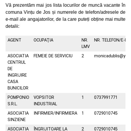
Vă prezentăm mai jos lista locurilor de muncă vacante în
comuna Vințu de Jos și numerele de telefon/adresele de
e-mail ale angajatorilor, de la care puteți obține mai multe
detalii:
AGENT
OCUPAŢIA
NR.
NR. TELEFON/E-MA
LMV
ASOCIATIA
FEMEIE DE SERVICIU
2
monicadublis@ya
CENTRUL
DE
INGRIJIRE
CASA
BUNICILOR
POMPONIO
VOPSITOR
1
0737991771
S.R.L.
INDUSTRIAL
ASOCIATIA
INFIRMIER/INFIRMIERA
1
0729010745
SINZIENE
ASOCIATIA
ÎNGRIJITOARE LA
2
0729010745